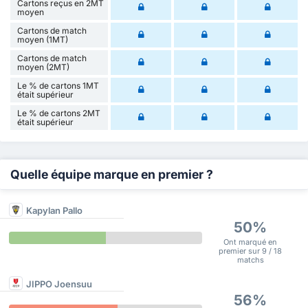
Cartons reçus en 2MT
moyen
Cartons de match
moyen (1MT)
Cartons de match
moyen (2MT)
Le % de cartons 1MT
était supérieur
Le % de cartons 2MT
était supérieur
Quelle équipe marque en premier ?
Kapylan Pallo
50%
Ont marqué en
premier sur 9 / 18
matchs
JIPPO Joensuu
56%