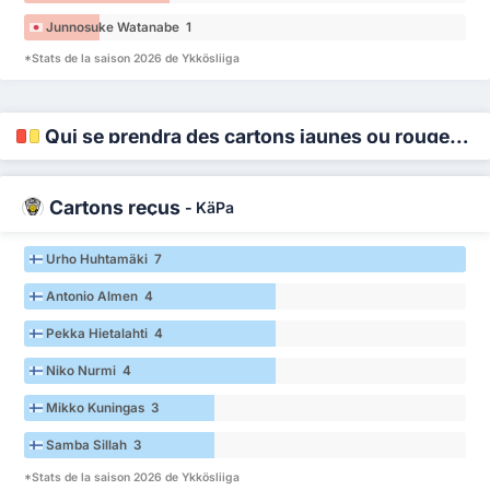
Junnosuke Watanabe 1
*Stats de la saison 2026 de Ykkösliiga
Qui se prendra des cartons jaunes ou rouges ?
Cartons reçus
-
KäPa
Urho Huhtamäki 7
Antonio Almen 4
Pekka Hietalahti 4
Niko Nurmi 4
Mikko Kuningas 3
Samba Sillah 3
*Stats de la saison 2026 de Ykkösliiga