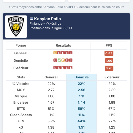
*Stats moyennes entre Kapylan Pallo et JIPPO Joensuu pour la saison en cours
Kapylan Pallo
Finlande - Ykkösliiga
Position dans la ligue.
8
/ 10
Forme
Résultats
PPG
Général
D
L
L
L
L
0.89
Domicile
L
W
D
L
L
1.00
Extérieur
L
L
L
L
L
0.78
Stats
Général
Domicile
Extérieur
% Victoire
22%
22%
22%
MOY
2.72
2.56
2.89
Marqué
1.06
1.11
1.00
Encaissé
1.67
1.44
1.89
BTTS
61%
56%
67%
Clean Sheets
11%
11%
11%
FTS
33%
44%
22%
xG
1.38
1.51
1.25