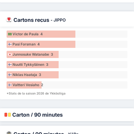
Cartons reçus
-
JIPPO
Victor de Paula 4
Pasi Forsman 4
Junnosuke Watanabe 3
Nuutti Tykkyläinen 3
Niklas Haataja 3
Valtteri Vesiaho 2
*Stats de la saison 2026 de Ykkösliiga
Carton / 90 minutes