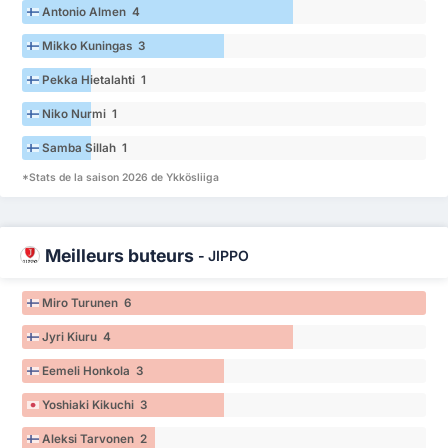
Antonio Almen 4
Mikko Kuningas 3
Pekka Hietalahti 1
Niko Nurmi 1
Samba Sillah 1
*Stats de la saison 2026 de Ykkösliiga
Meilleurs buteurs
-
JIPPO
Miro Turunen 6
Jyri Kiuru 4
Eemeli Honkola 3
Yoshiaki Kikuchi 3
Aleksi Tarvonen 2