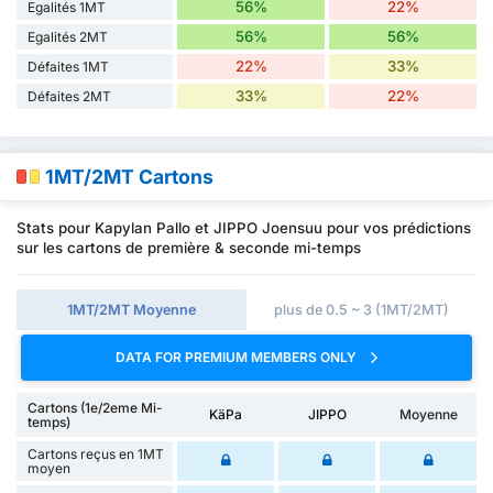
56%
22%
Egalités 1MT
56%
56%
Egalités 2MT
22%
33%
Défaites 1MT
33%
22%
Défaites 2MT
1MT/2MT Cartons
Stats pour Kapylan Pallo et JIPPO Joensuu pour vos prédictions
sur les cartons de première & seconde mi-temps
1MT/2MT Moyenne
plus de 0.5 ~ 3 (1MT/2MT)
DATA FOR PREMIUM MEMBERS ONLY
Cartons (1e/2eme Mi-
KäPa
JIPPO
Moyenne
temps)
Cartons reçus en 1MT
moyen