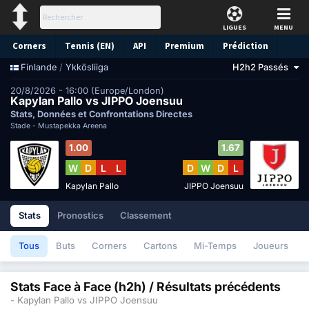
LIGUES
MENU
Corners
Tennis (EN)
API
Premium
Prédiction
/
Ykkösliiga
H2h2 Passés
Finlande
20/8/2026 - 16:00 (Europe/London)
Kapylan Pallo vs JIPPO Joensuu
Stats, Données et Confrontations Directes
Stade -
Mustapekka Areena
1.00
1.67
W
D
L
L
D
W
D
L
Kapylan Pallo
JIPPO Joensuu
Stats
Pronostics
Classement
Tous
Buts
Corners
Cartons
Mi-Temps
Joueurs
Stats Face à Face (h2h) / Résultats précédents
- Kapylan Pallo vs JIPPO Joensuu