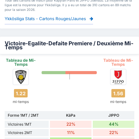
Total des cartons de match pour Kapylan Pallo et JIPPO Joensuu. La moyenne de la
ligue est la moyenne pour Ykkösliiga. Il y a eu un total de 310 cartons en 89 matchs
pour la saison 2026.
Ykkösliiga Stats - Cartons Rouges/Jaunes
Victoire-Egalite-Defaite Premiere / Deuxième Mi-
Temps
Tableau de Mi-
Tableau de Mi-
Temps
Temps
1.22
1.56
mi-temps
mi-temps
Forme 1MT / 2MT
KäPa
JIPPO
22%
44%
Victoires 1MT
11%
22%
Victoires 2MT