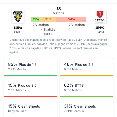
13
Matchs
15%
31%
54%
2 Victoires
7 Victoires
KäPa
JIPPO
4 Egalités
(15%)
(54%)
(31%)
L'historique des matchs face à face Kapylan Pallo vs JIPPO Joensuu montre
que, sur les 13 joués, Kapylan Pallo a gagné 2 fois et JIPPO Joensuu a gagné
7 fois. 4 matchs Kapylan Pallo vs JIPPO Joensuu se sont terminés en
égalité.
85%
46%
Plus de 1,5
Plus de 2,5
11 / 13 Matchs
6 / 13 Matchs
15%
62%
Plus de 3,5
BTTS
2 / 13 Matchs
8 / 13 Matchs
15%
31%
Clean Sheets
Clean Sheets
Kapylan Pallo
JIPPO Joensuu