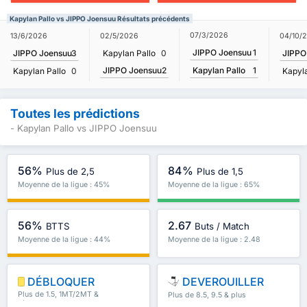
Kapylan Pallo vs JIPPO Joensuu Résultats précédents
07/3/2026
13/6/2026
02/5/2026
04/10/
JIPPO Joensuu
1
JIPPO Joensuu
3
Kapylan Pallo
0
JIPPO
JIPPO Joensuu
2
Kapylan Pallo
1
Kapylan Pallo
0
Kapyla
Toutes les prédictions
- Kapylan Pallo vs JIPPO Joensuu
56%
84%
Plus de 2,5
Plus de 1,5
Moyenne de la ligue : 45%
Moyenne de la ligue : 65%
56%
2.67
BTTS
Buts / Match
Moyenne de la ligue : 44%
Moyenne de la ligue : 2.48
DÉBLOQUER
DEVEROUILLER
Plus de 1.5, 1MT/2MT &
Plus de 8.5, 9.5 & plus
plus