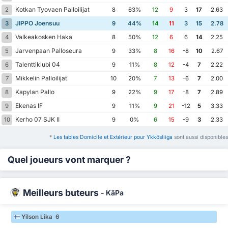
Kotkan Tyovaen Palloilijat
2
8
63%
12
9
3
17
2.63
JIPPO Joensuu
3
9
44%
14
11
3
15
2.78
Valkeakosken Haka
4
8
50%
12
6
6
14
2.25
Jarvenpaan Palloseura
5
9
33%
8
16
-8
10
2.67
Talenttiklubi 04
6
9
11%
8
12
-4
7
2.22
Mikkelin Palloilijat
7
10
20%
7
13
-6
7
2.00
Kapylan Pallo
8
9
22%
9
17
-8
7
2.89
Ekenas IF
9
9
11%
9
21
-12
5
3.33
Kerho 07 SJK II
10
9
0%
6
15
-9
3
2.33
*
Les tables Domicile et Extérieur pour Ykkösliiga
sont aussi disponibles
Quel joueurs vont marquer ?
Meilleurs buteurs
-
KäPa
Yilson Lika 6