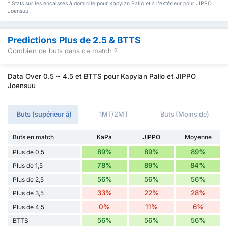
* Stats sur les encaissés à domicile pour Kapylan Pallo et a l'extérieur pour JIPPO
Joensuu .
Predictions Plus de 2.5 & BTTS
Combien de buts dans ce match ?
Data Over 0.5 ~ 4.5 et BTTS pour Kapylan Pallo et JIPPO
Joensuu
Buts (supérieur à)
1MT/2MT
Buts (Moins de)
Buts en match
KäPa
JIPPO
Moyenne
89%
89%
89%
Plus de 0,5
78%
89%
84%
Plus de 1,5
56%
56%
56%
Plus de 2,5
33%
22%
28%
Plus de 3,5
0%
11%
6%
Plus de 4,5
56%
56%
56%
BTTS