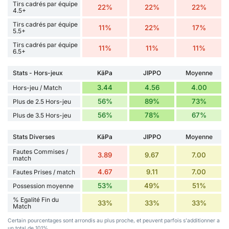
Tirs cadrés par équipe
22%
22%
22%
4.5+
Tirs cadrés par équipe
11%
22%
17%
5.5+
Tirs cadrés par équipe
11%
11%
11%
6.5+
Stats - Hors-jeux
KäPa
JIPPO
Moyenne
3.44
4.56
4.00
Hors-jeu / Match
56%
89%
73%
Plus de 2.5 Hors-jeu
56%
78%
67%
Plus de 3.5 Hors-jeu
Stats Diverses
KäPa
JIPPO
Moyenne
Fautes Commises /
3.89
9.67
7.00
match
4.67
9.11
7.00
Fautes Prises / match
53%
49%
51%
Possession moyenne
% Egalité Fin du
33%
33%
33%
Match
Certain pourcentages sont arrondis au plus proche, et peuvent parfois s'additionner a
un total de 101%