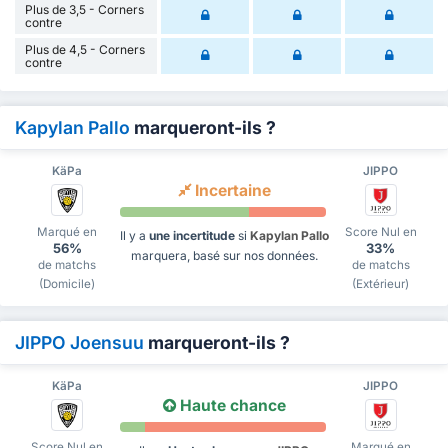
Plus de 3,5 - Corners
contre
Plus de 4,5 - Corners
contre
Kapylan Pallo
marqueront-ils ?
KäPa
JIPPO
Incertaine
Marqué en
Score Nul en
Il y a
une incertitude
si
Kapylan Pallo
56%
33%
marquera, basé sur nos données.
de matchs
de matchs
(Domicile)
(Extérieur)
JIPPO Joensuu
marqueront-ils ?
KäPa
JIPPO
Haute chance
Score Nul en
Marqué en