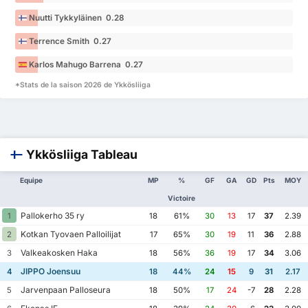
Nuutti Tykkyläinen 0.28
Terrence Smith 0.27
Karlos Mahugo Barrena 0.27
*Stats de la saison 2026 de Ykkösliiga
Ykkösliiga Tableau
Equipe
MP
%
GF
GA
GD
Pts
MOY
Victoire
Pallokerho 35 ry
1
18
61%
30
13
17
37
2.39
Kotkan Tyovaen Palloilijat
2
17
65%
30
19
11
36
2.88
Valkeakosken Haka
3
18
56%
36
19
17
34
3.06
JIPPO Joensuu
4
18
44%
24
15
9
31
2.17
Jarvenpaan Palloseura
5
18
50%
17
24
-7
28
2.28