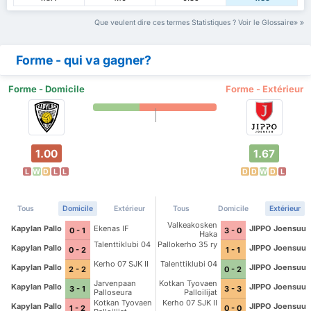
Que veulent dire ces termes Statistiques ? Voir le Glossaire
Forme - qui va gagner?
Forme - Domicile
Forme - Extérieur
1.00
1.67
L
W
D
L
L
D
D
W
D
L
Tous
Domicile
Extérieur
Tous
Domicile
Extérieur
Valkeakosken
Kapylan Pallo
Ekenas IF
JIPPO Joensuu
0 - 1
3 - 0
Haka
Talenttiklubi 04
Pallokerho 35 ry
Kapylan Pallo
JIPPO Joensuu
0 - 2
1 - 1
Kerho 07 SJK II
Talenttiklubi 04
Kapylan Pallo
JIPPO Joensuu
2 - 2
0 - 2
Jarvenpaan
Kotkan Tyovaen
Kapylan Pallo
JIPPO Joensuu
3 - 1
3 - 3
Palloseura
Palloilijat
Kotkan Tyovaen
Kerho 07 SJK II
Kapylan Pallo
JIPPO Joensuu
1 - 2
0 - 0