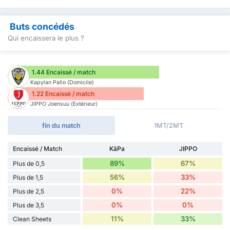
Buts concédés
Qui encaissera le plus ?
1.44 Encaissé / match
Kapylan Pallo (Domicile)
1.22 Encaissé / match
JIPPO Joensuu (Extérieur)
fin du match
1MT/2MT
Encaissé / Match
KäPa
JIPPO
89%
67%
Plus de 0,5
56%
33%
Plus de 1,5
0%
22%
Plus de 2,5
0%
0%
Plus de 3,5
11%
33%
Clean Sheets