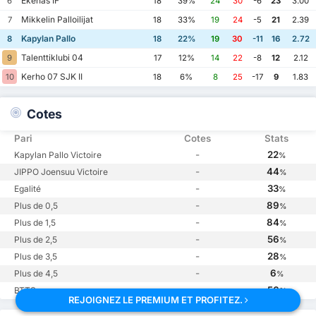
Ekenas IF
6
18
39%
24
30
-6
23
3.00
Mikkelin Palloilijat
7
18
33%
19
24
-5
21
2.39
Kapylan Pallo
8
18
22%
19
30
-11
16
2.72
Talenttiklubi 04
9
17
12%
14
22
-8
12
2.12
Kerho 07 SJK II
10
18
6%
8
25
-17
9
1.83
Cotes
Pari
Cotes
Stats
-
22
Kapylan Pallo Victoire
%
-
44
JIPPO Joensuu Victoire
%
-
33
Egalité
%
-
89
Plus de 0,5
%
-
84
Plus de 1,5
%
-
56
Plus de 2,5
%
-
28
Plus de 3,5
%
-
6
Plus de 4,5
%
-
56
BTTS
%
REJOIGNEZ LE PREMIUM ET PROFITEZ.