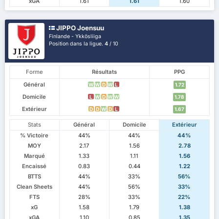
xGA
1.61
1.61
1.60
JIPPO Joensuu
Finlande - Ykkösliiga
Position dans la ligue.
4
/ 10
Forme
Résultats
PPG
Général
W
W
D
W
L
1.72
Domicile
L
W
D
W
W
1.78
Extérieur
D
D
W
D
L
1.67
Stats
Général
Domicile
Extérieur
% Victoire
44%
44%
44%
MOY
2.17
1.56
2.78
Marqué
1.33
1.11
1.56
Encaissé
0.83
0.44
1.22
BTTS
44%
33%
56%
Clean Sheets
44%
56%
33%
FTS
28%
33%
22%
xG
1.58
1.79
1.38
xGA
1.10
0.85
1.35