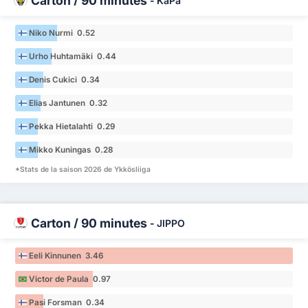
Carton / 90 minutes
-
KäPa
Niko Nurmi 0.52
Urho Huhtamäki 0.44
Denis Cukici 0.34
Elias Jantunen 0.32
Pekka Hietalahti 0.29
Mikko Kuningas 0.28
*Stats de la saison 2026 de Ykkösliiga
Carton / 90 minutes
-
JIPPO
Eeli Kinnunen 3.46
Victor de Paula 0.97
Pasi Forsman 0.34