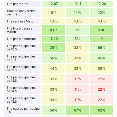
12.67
11.11
12.00
Tirs par match
Taux de conversion
9%
14%
12%
des tirs
4.00
4.00
4.00
Tirs cadrés / Match
Tirs Hors-cadre /
8.67
7.11
8.00
Match
11.40
7.14
9
Tirs par but marqué
Tirs par équipe plus
78%
33%
56%
de 10.5
Tirs par équipe plus
56%
33%
45%
de 11.5
Tirs par équipe plus
44%
33%
39%
de 12.5
Tirs par équipe plus
33%
11%
22%
de 13.5
Tirs par équipe plus
33%
11%
22%
de 14.5
Tirs par équipe plus
33%
11%
22%
de 15.5
Tirs cadrés par équipe
56%
67%
62%
3.5+