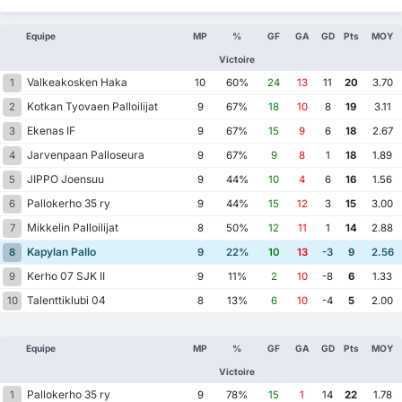
Equipe
MP
%
GF
GA
GD
Pts
MOY
Victoire
Valkeakosken Haka
1
10
60%
24
13
11
20
3.70
Kotkan Tyovaen Palloilijat
2
9
67%
18
10
8
19
3.11
Ekenas IF
3
9
67%
15
9
6
18
2.67
Jarvenpaan Palloseura
4
9
67%
9
8
1
18
1.89
JIPPO Joensuu
5
9
44%
10
4
6
16
1.56
Pallokerho 35 ry
6
9
44%
15
12
3
15
3.00
Mikkelin Palloilijat
7
8
50%
12
11
1
14
2.88
Kapylan Pallo
8
9
22%
10
13
-3
9
2.56
Kerho 07 SJK II
9
9
11%
2
10
-8
6
1.33
Talenttiklubi 04
10
8
13%
6
10
-4
5
2.00
Equipe
MP
%
GF
GA
GD
Pts
MOY
Victoire
Pallokerho 35 ry
1
9
78%
15
1
14
22
1.78