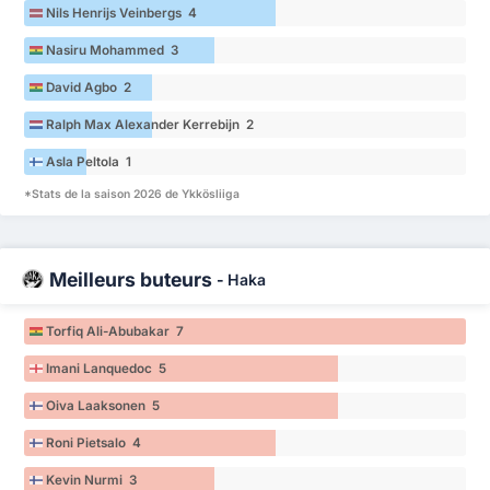
Nils Henrijs Veinbergs 4
Nasiru Mohammed 3
David Agbo 2
Ralph Max Alexander Kerrebijn 2
Asla Peltola 1
*Stats de la saison 2026 de Ykkösliiga
Meilleurs buteurs
-
Haka
Torfiq Ali-Abubakar 7
Imani Lanquedoc 5
Oiva Laaksonen 5
Roni Pietsalo 4
Kevin Nurmi 3