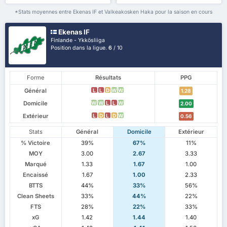
*Stats moyennes entre Ekenas IF et Valkeakosken Haka pour la saison en cours
Ekenas IF
Finlande - Ykkösliiga
Position dans la ligue.
6
/ 10
Forme
Résultats
PPG
Général
L
L
D
W
W
1.28
Domicile
W
W
L
L
W
2.00
Extérieur
L
D
L
D
W
0.56
Stats
Général
Domicile
Extérieur
% Victoire
39%
67%
11%
MOY
3.00
2.67
3.33
Marqué
1.33
1.67
1.00
Encaissé
1.67
1.00
2.33
BTTS
44%
33%
56%
Clean Sheets
33%
44%
22%
FTS
28%
22%
33%
xG
1.42
1.44
1.40