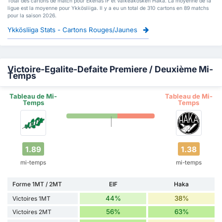
Total des cartons de match pour Ekenas IF et Valkeakosken Haka. La moyenne de la
ligue est la moyenne pour Ykkösliiga. Il y a eu un total de 310 cartons en 89 matchs
pour la saison 2026.
Ykkösliiga Stats - Cartons Rouges/Jaunes
Victoire-Egalite-Defaite Premiere / Deuxième Mi-
Temps
Tableau de Mi-
Tableau de Mi-
Temps
Temps
1.89
1.38
mi-temps
mi-temps
Forme 1MT / 2MT
EIF
Haka
44%
38%
Victoires 1MT
56%
63%
Victoires 2MT