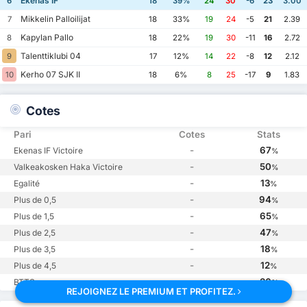
Ekenas IF
6
18
39%
24
30
-6
23
3.00
Mikkelin Palloilijat
7
18
33%
19
24
-5
21
2.39
Kapylan Pallo
8
18
22%
19
30
-11
16
2.72
Talenttiklubi 04
9
17
12%
14
22
-8
12
2.12
Kerho 07 SJK II
10
18
6%
8
25
-17
9
1.83
Cotes
Pari
Cotes
Stats
-
67
Ekenas IF Victoire
%
-
50
Valkeakosken Haka Victoire
%
-
13
Egalité
%
-
94
Plus de 0,5
%
-
65
Plus de 1,5
%
-
47
Plus de 2,5
%
-
18
Plus de 3,5
%
-
12
Plus de 4,5
%
-
36
BTTS
%
REJOIGNEZ LE PREMIUM ET PROFITEZ.