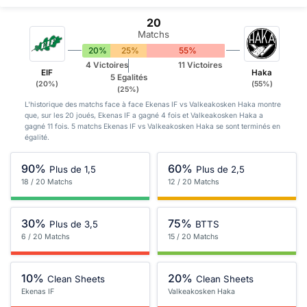
20
Matchs
20%
25%
55%
4 Victoires
11 Victoires
EIF
Haka
5 Egalités
(20%)
(55%)
(25%)
L'historique des matchs face à face Ekenas IF vs Valkeakosken Haka montre
que, sur les 20 joués, Ekenas IF a gagné 4 fois et Valkeakosken Haka a
gagné 11 fois. 5 matchs Ekenas IF vs Valkeakosken Haka se sont terminés en
égalité.
90%
60%
Plus de 1,5
Plus de 2,5
18 / 20 Matchs
12 / 20 Matchs
30%
75%
Plus de 3,5
BTTS
6 / 20 Matchs
15 / 20 Matchs
10%
20%
Clean Sheets
Clean Sheets
Ekenas IF
Valkeakosken Haka