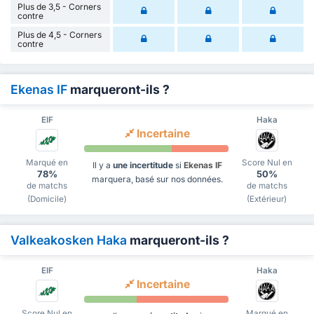
Plus de 3,5 - Corners
contre
Plus de 4,5 - Corners
contre
Ekenas IF
marqueront-ils ?
EIF
Haka
Incertaine
Marqué en
Score Nul en
Il y a
une incertitude
si
Ekenas IF
78%
50%
marquera, basé sur nos données.
de matchs
de matchs
(Domicile)
(Extérieur)
Valkeakosken Haka
marqueront-ils ?
EIF
Haka
Incertaine
Score Nul en
Marqué en