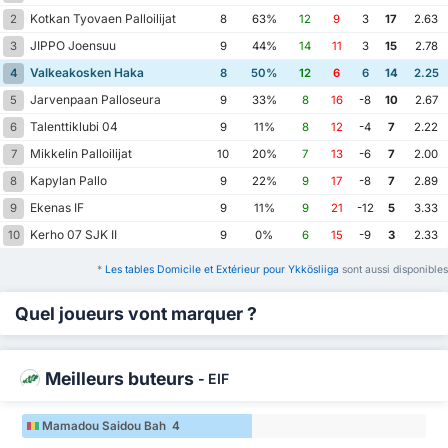
Kotkan Tyovaen Palloilijat
2
8
63%
12
9
3
17
2.63
JIPPO Joensuu
3
9
44%
14
11
3
15
2.78
Valkeakosken Haka
4
8
50%
12
6
6
14
2.25
Jarvenpaan Palloseura
5
9
33%
8
16
-8
10
2.67
Talenttiklubi 04
6
9
11%
8
12
-4
7
2.22
Mikkelin Palloilijat
7
10
20%
7
13
-6
7
2.00
Kapylan Pallo
8
9
22%
9
17
-8
7
2.89
Ekenas IF
9
9
11%
9
21
-12
5
3.33
Kerho 07 SJK II
10
9
0%
6
15
-9
3
2.33
*
Les tables Domicile et Extérieur pour Ykkösliiga
sont aussi disponibles
Quel joueurs vont marquer ?
Meilleurs buteurs
-
EIF
Mamadou Saidou Bah 4