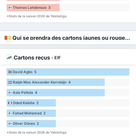
Thomas Lahdensuo 3
*Stats de la saison 2026 de Ykkösliiga
Qui se prendra des cartons jaunes ou rouges ?
Cartons reçus
-
EIF
David Agbo 5
Ralph Max Alexander Kerrebijn 4
Asla Peltola 4
Oded Kaleba 2
Fahad Mohamed 2
Oliver Günes 2
*Stats de la saison 2026 de Ykkösliiga