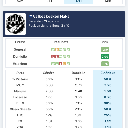
xGA
1.48
1.41
1.56
Valkeakosken Haka
Finlande - Ykkösliiga
Position dans la ligue.
3
/ 10
Forme
Résultats
PPG
Général
W
D
W
W
W
1.89
Domicile
L
L
W
W
W
2.00
Extérieur
W
W
L
D
W
1.75
Stats
Général
Domicile
Extérieur
% Victoire
56%
60%
50%
MOY
3.06
3.70
2.25
Marqué
2.00
2.40
1.50
Encaissé
1.06
1.30
0.75
BTTS
56%
70%
38%
Clean Sheets
33%
20%
50%
FTS
17%
10%
25%
xG
1.61
1.68
1.52
xGA
1.20
1.20
1.19