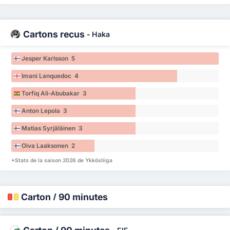
Cartons reçus
-
Haka
Jesper Karlsson 5
Imani Lanquedoc 4
Torfiq Ali-Abubakar 3
Anton Lepola 3
Matias Syrjäläinen 3
Oiva Laaksonen 2
*Stats de la saison 2026 de Ykkösliiga
Carton / 90 minutes