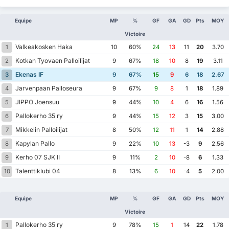
Equipe
MP
%
GF
GA
GD
Pts
MOY
Victoire
Valkeakosken Haka
1
10
60%
24
13
11
20
3.70
Kotkan Tyovaen Palloilijat
2
9
67%
18
10
8
19
3.11
Ekenas IF
3
9
67%
15
9
6
18
2.67
Jarvenpaan Palloseura
4
9
67%
9
8
1
18
1.89
JIPPO Joensuu
5
9
44%
10
4
6
16
1.56
Pallokerho 35 ry
6
9
44%
15
12
3
15
3.00
Mikkelin Palloilijat
7
8
50%
12
11
1
14
2.88
Kapylan Pallo
8
9
22%
10
13
-3
9
2.56
Kerho 07 SJK II
9
9
11%
2
10
-8
6
1.33
Talenttiklubi 04
10
8
13%
6
10
-4
5
2.00
Equipe
MP
%
GF
GA
GD
Pts
MOY
Victoire
Pallokerho 35 ry
1
9
78%
15
1
14
22
1.78