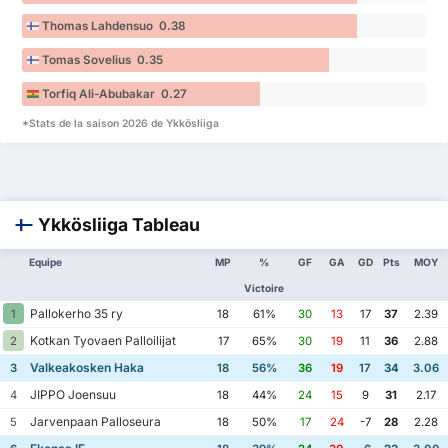
Thomas Lahdensuo 0.38
Tomas Sovelius 0.35
Torfiq Ali-Abubakar 0.27
*Stats de la saison 2026 de Ykkösliiga
Ykkösliiga Tableau
Equipe
MP
%
GF
GA
GD
Pts
MOY
Victoire
Pallokerho 35 ry
1
18
61%
30
13
17
37
2.39
Kotkan Tyovaen Palloilijat
2
17
65%
30
19
11
36
2.88
Valkeakosken Haka
3
18
56%
36
19
17
34
3.06
JIPPO Joensuu
4
18
44%
24
15
9
31
2.17
Jarvenpaan Palloseura
5
18
50%
17
24
-7
28
2.28