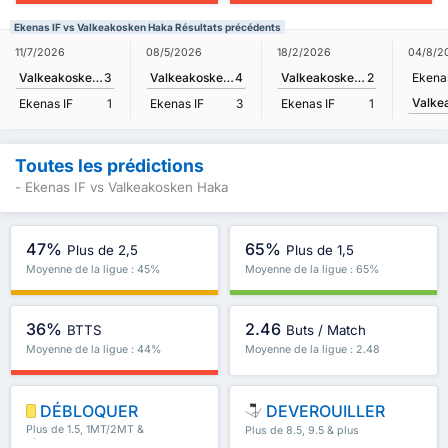
Ekenas IF vs Valkeakosken Haka Résultats précédents
11/7/2026
08/5/2026
18/2/2026
04/8/2
Valkeakosken Haka
3
Valkeakosken Haka
4
Valkeakosken Haka
2
Ekenas
Ekenas IF
1
Ekenas IF
3
Ekenas IF
1
Toutes les prédictions
- Ekenas IF vs Valkeakosken Haka
47%
65%
Plus de 2,5
Plus de 1,5
Moyenne de la ligue : 45%
Moyenne de la ligue : 65%
36%
2.46
BTTS
Buts / Match
Moyenne de la ligue : 44%
Moyenne de la ligue : 2.48
DÉBLOQUER
DEVEROUILLER
Plus de 1.5, 1MT/2MT &
Plus de 8.5, 9.5 & plus
plus