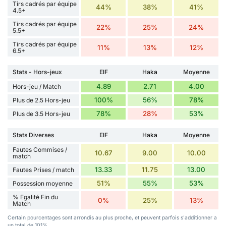
Tirs cadrés par équipe
44%
38%
41%
4.5+
Tirs cadrés par équipe
22%
25%
24%
5.5+
Tirs cadrés par équipe
11%
13%
12%
6.5+
Stats - Hors-jeux
EIF
Haka
Moyenne
4.89
2.71
4.00
Hors-jeu / Match
100%
56%
78%
Plus de 2.5 Hors-jeu
78%
28%
53%
Plus de 3.5 Hors-jeu
Stats Diverses
EIF
Haka
Moyenne
Fautes Commises /
10.67
9.00
10.00
match
13.33
11.75
13.00
Fautes Prises / match
51%
55%
53%
Possession moyenne
% Egalité Fin du
0%
25%
13%
Match
Certain pourcentages sont arrondis au plus proche, et peuvent parfois s'additionner a
un total de 101%