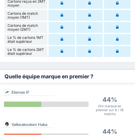
Cartons reçus en 2MT
moyen
Cartons de match
moyen (1MT)
Cartons de match
moyen (2MT)
Le % de cartons 1MT
était supérieur
Le % de cartons 2MT
était supérieur
Quelle équipe marque en premier ?
Ekenas IF
44%
Ont marqué en
premier sur 8 / 18
matchs
Valkeakosken Haka
44%