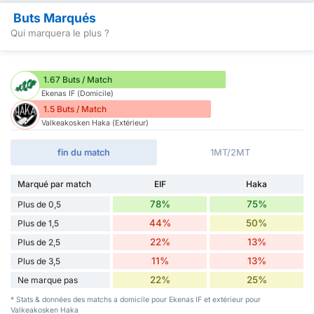
Buts Marqués
Qui marquera le plus ?
1.67 Buts / Match
Ekenas IF (Domicile)
1.5 Buts / Match
Valkeakosken Haka (Extérieur)
fin du match
1MT/2MT
Marqué par match
EIF
Haka
78%
75%
Plus de 0,5
44%
50%
Plus de 1,5
22%
13%
Plus de 2,5
11%
13%
Plus de 3,5
22%
25%
Ne marque pas
* Stats & données des matchs a domicile pour Ekenas IF et extérieur pour
Valkeakosken Haka