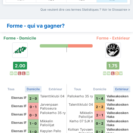
Que veulent dire ces termes Statistiques ? Voir le Glossaire
Forme - qui va gagner?
Forme - Domicile
Forme - Extérieur
2.00
1.75
W
W
L
L
W
W
W
L
D
W
Tous
Domicile
Extérieur
Tous
Domicile
Extérieur
Talenttiklubi 04
Pallokerho 35 ry
Valkeakosken
Ekenas IF
2 - 0
1 - 4
Haka
Jarvenpaan
Talenttiklubi 04
Valkeakosken
Ekenas IF
0 - 1
2 - 2
Palloseura
Haka
Pallokerho 35 ry
Mikkelin
Valkeakosken
Ekenas IF
0 - 3
2 - 1
Palloilijat
Haka
Mikkelin
Kerho 07 SJK II
Valkeakosken
Ekenas IF
1 - 0
0 - 2
Palloilijat
Haka
Kotkan Tyovaen
Valkeakosken
Ekenas IF
Kapylan Pallo
1 - 0
0 - 2