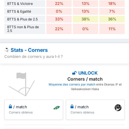
22%
13%
18%
BTTS & Victoire
0%
13%
7%
BTTS & Egalité
33%
38%
36%
BTTS & Plus de 2.5
BTTS non & Plus de
22%
0%
11%
2.5
Stats - Corners
Combien de corners y aura t-il ?
UNLOCK
Corners / match
Moyenne des corners par match
entre Ekenas IF et
Valkeakosken Haka
/ match
/ match
Corners obtenus
Corners obtenus