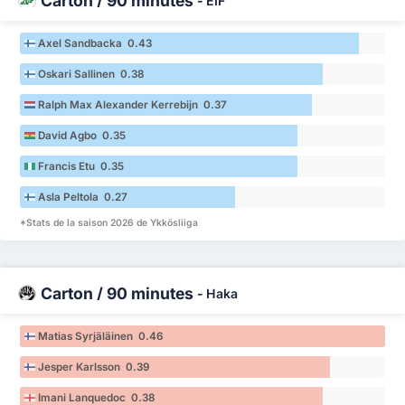
Carton / 90 minutes
-
EIF
Axel Sandbacka 0.43
Oskari Sallinen 0.38
Ralph Max Alexander Kerrebijn 0.37
David Agbo 0.35
Francis Etu 0.35
Asla Peltola 0.27
*Stats de la saison 2026 de Ykkösliiga
Carton / 90 minutes
-
Haka
Matias Syrjäläinen 0.46
Jesper Karlsson 0.39
Imani Lanquedoc 0.38