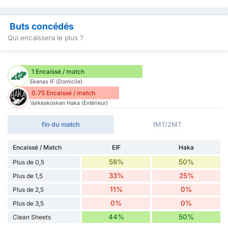
Buts concédés
Qui encaissera le plus ?
1 Encaissé / match
Ekenas IF (Domicile)
0.75 Encaissé / match
Valkeakosken Haka (Extérieur)
fin du match
1MT/2MT
Encaissé / Match
EIF
Haka
56%
50%
Plus de 0,5
33%
25%
Plus de 1,5
11%
0%
Plus de 2,5
0%
0%
Plus de 3,5
44%
50%
Clean Sheets