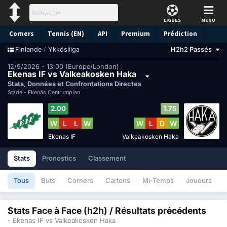
LIGUES
MENU
Corners
Tennis (EN)
API
Premium
Prédiction
/
Ykkösliiga
H2h2 Passés
Finlande
12/9/2026 - 13:00 (Europe/London)
Ekenas IF vs Valkeakosken Haka
Stats, Données et Confrontations Directes
Stade -
Ekenäs Centrumplan
2.00
1.75
W
L
L
W
W
L
D
W
Ekenas IF
Valkeakosken Haka
Stats
Pronostics
Classement
Tous
Buts
Corners
Cartons
Mi-Temps
Joueurs
Stats Face à Face (h2h) / Résultats précédents
- Ekenas IF vs Valkeakosken Haka