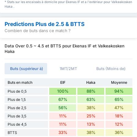
* Stats sur les encaissés à domicile pour Ekenas IF et a l'extérieur pour Valkeakosken
Haka .
Predictions Plus de 2.5 & BTTS
Combien de buts dans ce match ?
Data Over 0.5 ~ 4.5 et BTTS pour Ekenas IF et Valkeakosken
Haka
Buts (supérieur à)
1MT/2MT
Buts (Moins de)
Buts en match
EIF
Haka
Moyenne
100%
88%
94%
Plus de 0,5
67%
63%
65%
Plus de 1,5
56%
38%
47%
Plus de 2,5
11%
25%
18%
Plus de 3,5
11%
13%
12%
Plus de 4,5
33%
38%
36%
BTTS