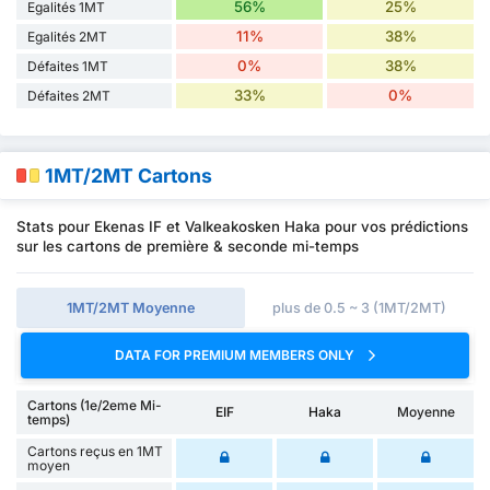
56%
25%
Egalités 1MT
11%
38%
Egalités 2MT
0%
38%
Défaites 1MT
33%
0%
Défaites 2MT
1MT/2MT Cartons
Stats pour Ekenas IF et Valkeakosken Haka pour vos prédictions
sur les cartons de première & seconde mi-temps
1MT/2MT Moyenne
plus de 0.5 ~ 3 (1MT/2MT)
DATA FOR PREMIUM MEMBERS ONLY
Cartons (1e/2eme Mi-
EIF
Haka
Moyenne
temps)
Cartons reçus en 1MT
moyen