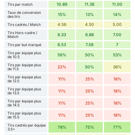
10.89
11.38
11.00
Tirs par match
Taux de conversion
15%
13%
14%
des tirs
4.56
4.50
5.00
Tirs cadrés / Match
Tirs Hors-cadre /
6.33
6.88
7.00
Match
6.53
7.58
7
Tirs par but marqué
Tirs par équipe plus
56%
50%
53%
de 10.5
Tirs par équipe plus
22%
50%
36%
de 11.5
Tirs par équipe plus
11%
25%
18%
de 12.5
Tirs par équipe plus
11%
25%
18%
de 13.5
Tirs par équipe plus
11%
25%
18%
de 14.5
Tirs par équipe plus
11%
25%
18%
de 15.5
Tirs cadrés par équipe
78%
75%
77%
3.5+