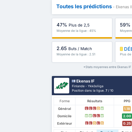
Toutes les prédictions
- Ekenas I
47%
59%
Plus de 2,5
Moyenne de la ligue : 45%
Moyenne
2.65
DÉ
Buts / Match
Moyenne de la ligue : 2.51
Plus de
plus
*Stats moyennes entre Ekenas IF e
Ekenas IF
Finlande - Ykkösliiga
Position dans la ligue.
7
/ 10
Forme
Résultats
PPG
Général
1.18
L
L
L
D
W
Domicile
2.00
W
W
L
L
W
Extérieur
0.25
L
L
D
L
D