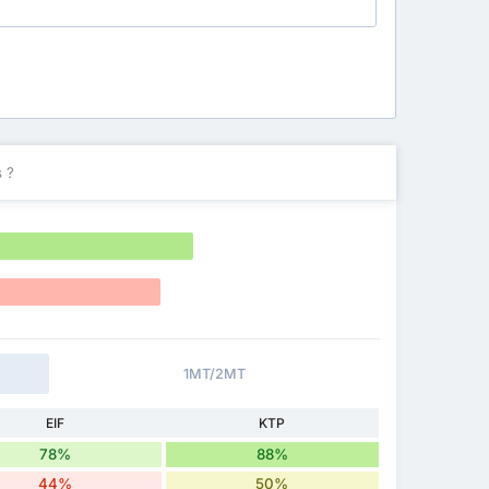
 ?
1MT/2MT
EIF
KTP
78%
88%
44%
50%