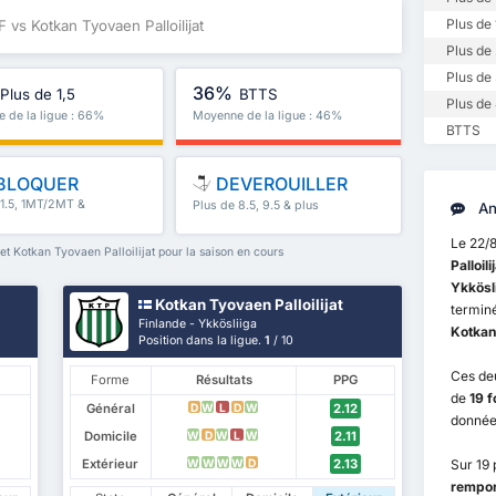
Plus de 
F vs Kotkan Tyovaen Palloilijat
Plus de 
Plus de 
36%
Plus de 1,5
BTTS
Plus de 
 de la ligue : 66%
Moyenne de la ligue : 46%
BTTS
BLOQUER
DEVEROUILLER
 1.5, 1MT/2MT &
Plus de 8.5, 9.5 & plus
An
Le 22/
t Kotkan Tyovaen Palloilijat pour la saison en cours
Palloili
Ykkösl
Kotkan Tyovaen Palloilijat
terminé
Finlande - Ykkösliiga
Kotkan 
Position dans la ligue.
1
/ 10
Ces de
Forme
Résultats
PPG
de
19 f
Général
2.12
D
W
L
D
W
donnée
Domicile
2.11
W
D
W
L
W
Extérieur
2.13
W
W
W
W
D
Sur 19
rempor