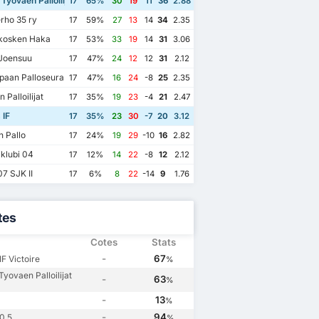
Tyovaen Palloilijat
17
65%
30
19
11
36
2.88
rho 35 ry
17
59%
27
13
14
34
2.35
kosken Haka
17
53%
33
19
14
31
3.06
Joensuu
17
47%
24
12
12
31
2.12
paan Palloseura
17
47%
16
24
-8
25
2.35
 Palloilijat
17
35%
19
23
-4
21
2.47
 IF
17
35%
23
30
-7
20
3.12
 Pallo
17
24%
19
29
-10
16
2.82
iklubi 04
17
12%
14
22
-8
12
2.12
7 SJK II
17
6%
8
22
-14
9
1.76
tes
Cotes
Stats
2
25/9/2020
01/8/2020
01/2/2020
-
67
F Victoire
%
Kotkan Tyovaen Palloilijat
1
Kotkan Tyovaen Palloilijat
3
Ekenas IF
0
Kotkan Tyovaen Palloilijat
2
yovaen Palloilijat
-
63
Kotkan Tyovaen Palloilijat
1
%
IF
1
Ekenas IF
2
Ekenas IF
1
-
13
%
-
94
0,5
%