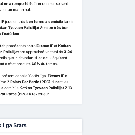
ijat en a remporté 9
. 2 rencontres se sont
 sur un match nul.
 IF
joue en
très bon forme à domicile
tandis
kan Tyovaen Palloilijat
Sont en
très bon
 l’extérieur
.
tch précédents entre
Ekenas IF
et
Kotkan
 Palloilijat
ont approximé un total de
3.26
ndis que la situation «Les deux équipent
t » s’est produite
68%
du temps.
 présent dans la Ykkösliiga,
Ekenas IF
à
ximé
2 Points Par Partie (PPG)
durant les
 a domicile
Kotkan Tyovaen Palloilijat 2.13
Par Partie (PPG)
à l’extérieur.
liiga Stats