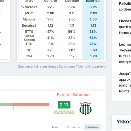
eur
Stats
Général
Domicile
Extérieur
Palloil
% Victoire
65%
67%
63%
soldées
3
MOY
2.88
3.11
2.63
0
Marqué
1.76
2.00
1.50
Ekenas
3
Encaissé
1.12
1.11
1.13
que
Kot
%
BTTS
47%
56%
38%
forme à
Clean
%
41%
22%
63%
Sheets
%
FTS
18%
22%
13%
Les ma
4
xG
1.78
1.87
1.69
Tyovaen
buts
Ta
8
xGA
1.20
1.12
1.29
marquen
Que veulent dire ces termes Statistiques ? Voir le Glossaire
Jusqu’à
appro
matchs
Points 
Forme - Extérieur
2.13
W
W
W
W
D
Ykkös
Tous
Domicile
Extérieur