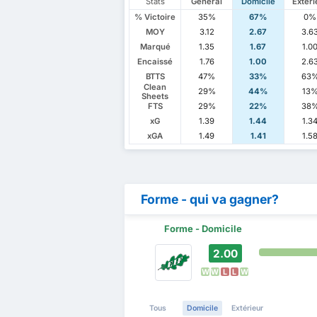
Stats
Général
Domicile
Extéri
% Victoire
35%
67%
0%
MOY
3.12
2.67
3.6
Marqué
1.35
1.67
1.0
Encaissé
1.76
1.00
2.6
BTTS
47%
33%
63
Clean
29%
44%
13
Sheets
FTS
29%
22%
38
xG
1.39
1.44
1.3
xGA
1.49
1.41
1.5
Forme - qui va gagner?
Forme - Domicile
2.00
W
W
L
L
W
Tous
Domicile
Extérieur