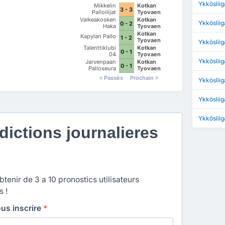
Ykköslii
Mikkelin
Kotkan
3 - 3
Palloilijat
Tyovaen
Palloilijat
Valkeakosken
Kotkan
Ykkösliig
0 - 2
Haka
Tyovaen
Palloilijat
Kotkan
Kapylan Pallo
1 - 2
Tyovaen
Ykköslii
Palloilijat
Talenttiklubi
Kotkan
0 - 1
04
Tyovaen
Palloilijat
Ykköslii
Jarvenpaan
Kotkan
0 - 1
Palloseura
Tyovaen
Palloilijat
Passés
Prochain
Ykkösliig
Ykköslii
Ykköslii
ictions journalieres
enir de 3 a 10 pronostics utilisateurs
s !
ous inscrire
*