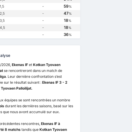
-
59
1,5
%
-
47
2,5
%
-
18
3,5
%
-
18
4,5
%
-
36
%
alyse
8/2026,
Ekenas IF
et
Kotkan Tyovaen
jat
se rencontreront dans un match de
iiga
. Leur dernière confrontation s’est
e sur le résultat suivant :
Ekenas IF 3 - 2
Tyovaen Palloilijat.
ux équipes se sont rencontrées un nombre
ois
durant les dernières saisons, basé sur les
s que nous avont accumulé sur eux.
 précédentes rencontres,
Ekenas IF à
té 8 matchs
tandis que
Kotkan Tyovaen