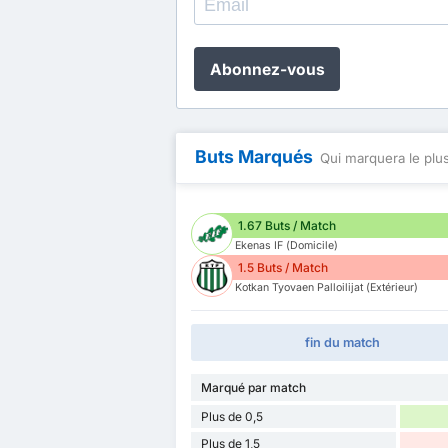
Abonnez-vous
Buts Marqués
Qui marquera le plus
1.67 Buts / Match
Ekenas IF (Domicile)
1.5 Buts / Match
Kotkan Tyovaen Palloilijat (Extérieur)
fin du match
Marqué par match
Plus de 0,5
Plus de 1,5