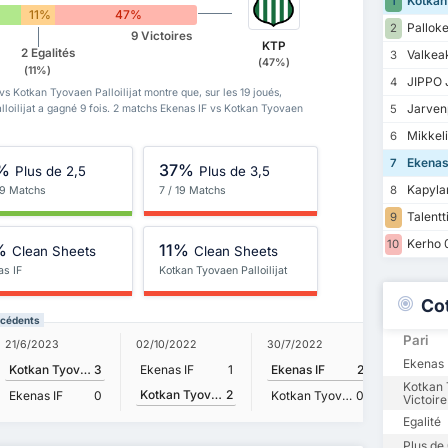
Kotkan 
1
11%
47%
Palloke
2
9 Victoires
KTP
2 Egalités
Valkea
3
(47%)
(11%)
JIPPO 
4
vs Kotkan Tyovaen Palloilijat montre que, sur les 19 joués,
Jarven
5
lloilijat a gagné 9 fois. 2 matchs Ekenas IF vs Kotkan Tyovaen
Mikkelin
6
Ekenas
7
%
37%
Plus de 2,5
Plus de 3,5
Kapylan
8
19 Matchs
7 / 19 Matchs
Talentt
9
Kerho 0
10
%
11%
Clean Sheets
Clean Sheets
as IF
Kotkan Tyovaen Palloilijat
Co
récédents
Pari
30/5/202
21/6/2023
02/10/2022
30/7/2022
Ekenas I
Kotkan Tyovaen Palloilijat
3
Ekenas IF
1
Ekenas IF
2
Kotkan T
Kotkan Tyovaen Palloilijat
2
Ekenas 
Ekenas IF
0
Kotkan Tyovaen Palloilijat
0
Victoire
Egalité
Plus de 