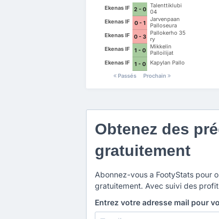
Talenttiklubi
Ekenas IF
2 - 0
04
Jarvenpaan
Ekenas IF
0 - 1
Palloseura
Pallokerho 35
Ekenas IF
0 - 3
ry
Mikkelin
Ekenas IF
1 - 0
Palloilijat
Ekenas IF
Kapylan Pallo
1 - 0
Passés
Prochain
Obtenez des préd
gratuitement
Abonnez-vous a FootyStats pour obt
gratuitement. Avec suivi des profit
Entrez votre adresse mail pour v