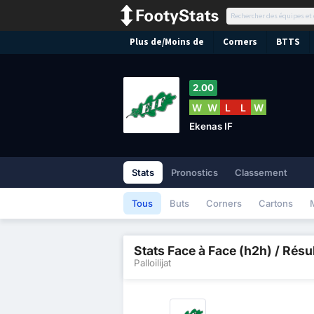
Plus de/Moins de
Corners
BTTS
2.00
W
W
L
L
W
Ekenas IF
Stats
Pronostics
Classement
Tous
Buts
Corners
Cartons
Stats Face à Face (h2h) / Résu
Palloilijat