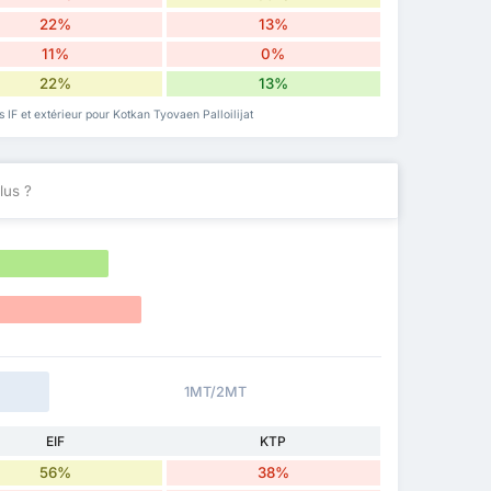
22%
13%
11%
0%
22%
13%
IF et extérieur pour Kotkan Tyovaen Palloilijat
lus ?
1MT/2MT
EIF
KTP
56%
38%