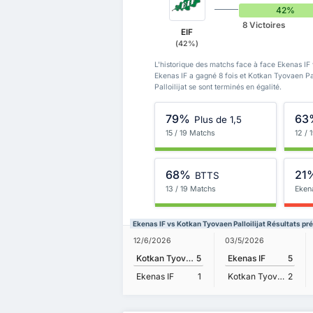
42%
8 Victoires
EIF
(42%)
L'historique des matchs face à face Ekenas IF 
Ekenas IF a gagné 8 fois et Kotkan Tyovaen Pa
Palloilijat se sont terminés en égalité.
79%
63
Plus de 1,5
15 / 19 Matchs
12 / 
68%
21
BTTS
13 / 19 Matchs
Eken
Ekenas IF vs Kotkan Tyovaen Palloilijat Résultats p
12/6/2026
03/5/2026
Kotkan Tyovaen Palloilijat
5
Ekenas IF
5
Ekenas IF
1
Kotkan Tyovaen Palloilijat
2