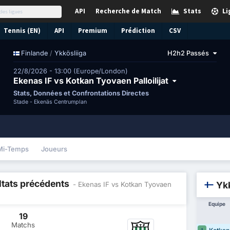
API
Recherche de Match
Stats
Li
Tennis (EN)
API
Premium
Prédiction
CSV
/
Ykkösliiga
H2h2 Passés
Finlande
22/8/2026 - 13:00 (Europe/London)
Ekenas IF vs Kotkan Tyovaen Palloilijat
Stats, Données et Confrontations Directes
Stade -
Ekenäs Centrumplan
Mi-Temps
Joueurs
ltats précédents
Ykk
- Ekenas IF vs Kotkan Tyovaen
Equipe
19
Matchs