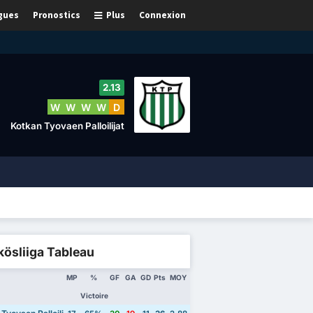
gues
Pronostics
Plus
Connexion
2.13
W
W
W
W
D
Kotkan Tyovaen Palloilijat
ösliiga Tableau
MP
%
GF
GA
GD
Pts
MOY
Victoire