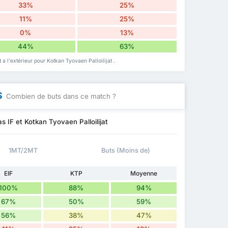
33%
25%
11%
25%
0%
13%
44%
63%
 a l'extérieur pour Kotkan Tyovaen Palloilijat .
S
Combien de buts dans ce match ?
 IF et Kotkan Tyovaen Palloilijat
1MT/2MT
Buts (Moins de)
EIF
KTP
Moyenne
100%
88%
94%
67%
50%
59%
56%
38%
47%