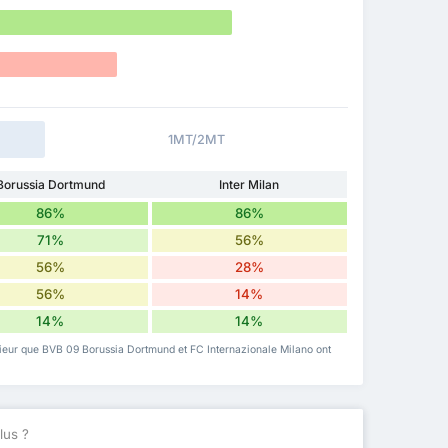
1MT/2MT
Borussia Dortmund
Inter Milan
86%
86%
71%
56%
56%
28%
56%
14%
14%
14%
xtérieur que BVB 09 Borussia Dortmund et FC Internazionale Milano ont
lus ?