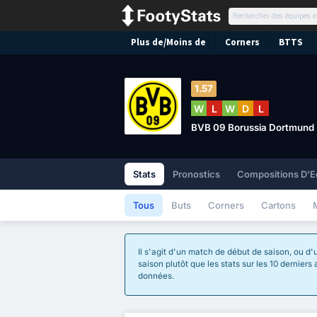
Plus de/Moins de
Corners
BTTS
1.57
W
L
W
D
L
BVB 09 Borussia Dortmund
Stats
Pronostics
Compositions D'E
Tous
Buts
Corners
Cartons
Il s'agit d'un match de début de saison, ou d'
saison plutôt que les stats sur les 10 derniers
données.