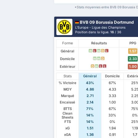
*Stats moyennes entre BVB 09 Borussia Do
BVB 09 Borussia Dortmund
L'Europe - Ligue des Champions
Position dans la ligue.
16
/ 36
Forme
Résultats
PPG
Général
1.57
W
L
W
D
L
Domicile
2.33
W
W
D
Extérieur
1.00
D
W
L
L
Stats
Général
Domicile
Extéri
% Victoire
43%
67%
25
MOY
4.86
4.33
5.2
Marqué
2.71
3.33
2.2
Encaissé
2.14
1.00
3.0
BTTS
71%
67%
75
Clean
14%
33%
0%
Sheets
FTS
14%
0%
25
xG
1.51
1.94
1.19
xGA
1.36
0.91
1.7