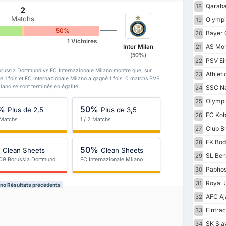
Qaraba
18
2
Matchs
Olympi
19
0%
50%
Bayer 
20
1 Victoires
AS Mo
Inter Milan
21
(50%)
PSV Ei
22
orussia Dortmund vs FC Internazionale Milano montre que, sur
Athleti
23
 1 fois et FC Internazionale Milano a gagné 1 fois. 0 matchs BVB
ano se sont terminés en égalité.
SSC Na
24
Olympi
25
%
50%
Plus de 2,5
Plus de 3,5
FC Kob
26
 Matchs
1 / 2 Matchs
Club B
27
FK Bod
28
%
50%
Clean Sheets
Clean Sheets
SL Ben
29
09 Borussia Dortmund
FC Internazionale Milano
Paphos
30
Royal U
31
ano Résultats précédents
AFC Aj
32
Eintrac
33
SK Sla
34