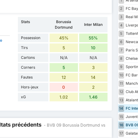
Arsena
1
FC Bay
2
Real M
3
Stats
Borussia
Inter Milan
Liverp
4
Dortmund
Totten
5
Possession
45%
55%
co
Newcas
6
Tirs
5
10
Paris S
7
Cartons
N/A
N/A
Chelse
8
Sportin
9
Corners
5
3
FC Bar
10
Fautes
12
14
Manche
11
Hors-jeux
0
2
Club At
12
xG
1.02
1.46
Atalan
13
FC Inte
14
Juvent
15
ltats précédents
- BVB 09 Borussia Dortmund vs
BVB 09
16
Galata
17