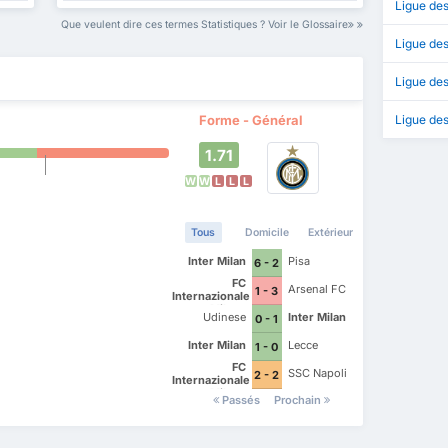
Ligue de
Que veulent dire ces termes Statistiques ? Voir le Glossaire
Ligue des
Ligue de
Forme - Général
Ligue de
1.71
W
W
L
L
L
Tous
Domicile
Extérieur
Inter Milan
Pisa
6 - 2
FC
Arsenal FC
1 - 3
Internazionale
Milano
Udinese
Inter Milan
0 - 1
Inter Milan
Lecce
1 - 0
FC
SSC Napoli
2 - 2
Internazionale
Milano
Passés
Prochain