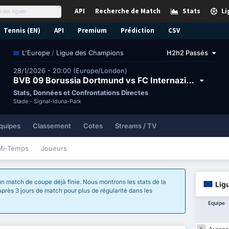
API
Recherche de Match
Stats
Li
Tennis (EN)
API
Premium
Prédiction
CSV
/
Ligue des Champions
H2h2 Passés
L'Europe
28/1/2026 - 20:00 (Europe/London)
BVB 09 Borussia Dortmund vs FC Internazionale Milano
Stats, Données et Confrontations Directes
Stade -
Signal-Iduna-Park
quipes
Classement
Cotes
Streams / TV
Mi-Temps
Joueurs
un match de coupe déjà finie. Nous montrons les stats de la
Lig
 après 3 jours de match pour plus de régularité dans les
Equipe