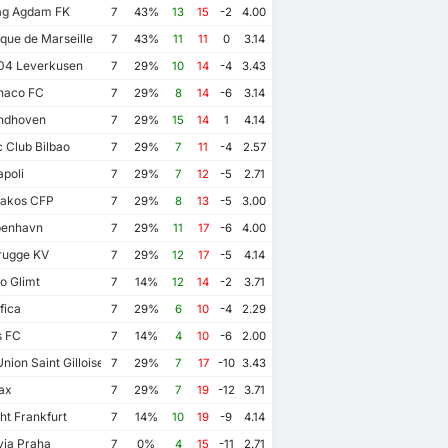
g Agdam FK
7
43%
13
15
-2
4.00
que de Marseille
7
43%
11
11
0
3.14
04 Leverkusen
7
29%
10
14
-4
3.43
naco FC
7
29%
8
14
-6
3.14
ndhoven
7
29%
15
14
1
4.14
c Club Bilbao
7
29%
7
11
-4
2.57
poli
7
29%
7
12
-5
2.71
akos CFP
7
29%
8
13
-5
3.00
enhavn
7
29%
11
17
-6
4.00
rugge KV
7
29%
12
17
-5
4.14
o Glimt
7
14%
12
14
-2
3.71
fica
7
29%
6
10
-4
2.29
 FC
7
14%
4
10
-6
2.00
nion Saint Gilloise
7
29%
7
17
-10
3.43
ax
7
29%
7
19
-12
3.71
ht Frankfurt
7
14%
10
19
-9
4.14
via Praha
7
0%
4
15
-11
2.71