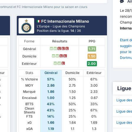
An
rtmund et FC Internazionale Milano pour la saison en cours
Le 28/
rencont
FC Internazionale Milano
Champi
L'Europe - Ligue des Champions
Interna
Position dans la ligue.
14
/ 36
Etant d
Forme
Résultats
PPG
suggéro
Général
1.71
W
W
L
L
L
pour l
Domicile
1.50
W
W
L
L
Dortmun
Extérieur
2.00
W
W
L
eur
Stats
Général
Domicile
Extérieur
%
% Victoire
57%
50%
67%
5
MOY
2.86
2.75
3.00
Ligue
5
Marqué
1.86
1.50
2.33
0
Encaissé
1.00
1.25
0.67
Ligue de
%
BTTS
43%
50%
33%
Clean
43%
25%
67%
Ligue de
Sheets
%
FTS
14%
25%
0%
Ligue de
xG
1.66
1.64
1.69
xGA
1.19
1.1
1.3