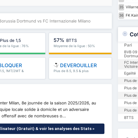
Villarr
35
FK Kair
36
Borussia Dortmund vs FC Internazionale Milano
Co
57%
Plus de 1,5
BTTS
Pari
 de la ligue : 76%
Moyenne de la ligue : 50%
BVB 09 
Dortmun
FC Inte
BLOQUER
DEVEROUILLER
Victoire
 1.5, 1MT/2MT &
Plus de 8.5, 9.5 & plus
Egalité
Plus de 
Plus de 
Plus de 
Plus de 
ter Milan, 8e journée de la saison 2025/2026, au
uipe locale solide à domicile et un adversaire
Plus de 
h offensif avec de nombreuses o...
BTTS
lisateur (Gratuit) & voir les analyses des Stats »