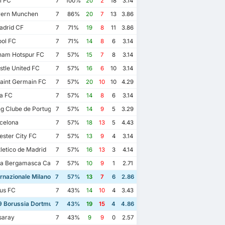
l FC
7
100%
20
2
18
3.14
ern Munchen
7
86%
20
7
13
3.86
adrid CF
7
71%
19
8
11
3.86
ool FC
7
71%
14
8
6
3.14
ham Hotspur FC
7
57%
15
7
8
3.14
tle United FC
7
57%
16
6
10
3.14
aint Germain FC
7
57%
20
10
10
4.29
a FC
7
57%
14
8
6
3.14
g Clube de Portugal
7
57%
14
9
5
3.29
celona
7
57%
18
13
5
4.43
ster City FC
7
57%
13
9
4
3.14
letico de Madrid
7
57%
16
13
3
4.14
ta Bergamasca Calcio
7
57%
10
9
1
2.71
rnazionale Milano
7
57%
13
7
6
2.86
us FC
7
43%
14
10
4
3.43
 Borussia Dortmund
7
43%
19
15
4
4.86
saray
7
43%
9
9
0
2.57