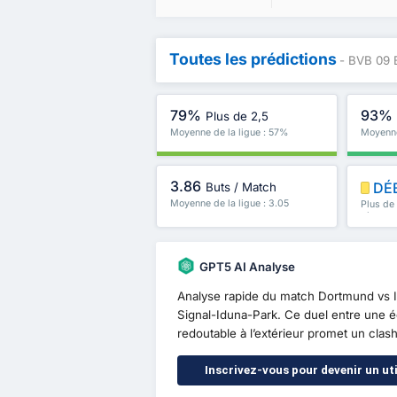
Toutes les prédictions
- BVB 09 
79%
93%
Plus de 2,5
Moyenne de la ligue : 57%
Moyenne
3.86
DÉ
Buts / Match
Moyenne de la ligue : 3.05
Plus de
plus
GPT5 AI Analyse
Analyse rapide du match Dortmund vs In
Signal-Iduna-Park. Ce duel entre une éq
redoutable à l’extérieur promet un clas
Inscrivez-vous pour devenir un uti