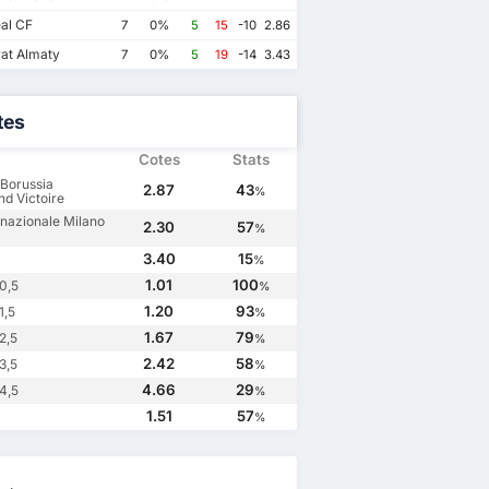
eal CF
7
0%
5
15
-10
2.86
at Almaty
7
0%
5
19
-14
3.43
tes
Cotes
Stats
Borussia
2.87
43
%
d Victoire
rnazionale Milano
2.30
57
%
3.40
15
%
1.01
100
0,5
%
1.20
93
1,5
%
1.67
79
2,5
%
2.42
58
3,5
%
4.66
29
4,5
%
1.51
57
%