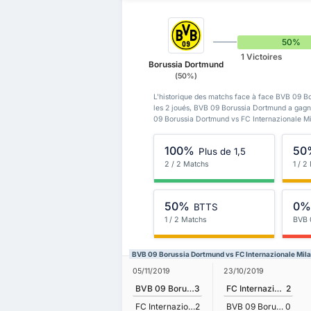
50%
1 Victoires
Borussia Dortmund
(50%)
L'historique des matchs face à face BVB 09 B
les 2 joués, BVB 09 Borussia Dortmund a gagné
09 Borussia Dortmund vs FC Internazionale Mil
100%
50
Plus de 1,5
2 / 2 Matchs
1 / 2
50%
0
BTTS
1 / 2 Matchs
BVB 
BVB 09 Borussia Dortmund vs FC Internazionale Mil
05/11/2019
23/10/2019
BVB 09 Borussia Dortmund
3
FC Internazionale Milano
2
FC Internazionale Milano
2
BVB 09 Borussia Dortmund
0