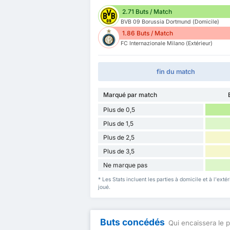
2.71 Buts / Match
BVB 09 Borussia Dortmund (Domicile)
1.86 Buts / Match
FC Internazionale Milano (Extérieur)
fin du match
Marqué par match
Plus de 0,5
Plus de 1,5
Plus de 2,5
Plus de 3,5
Ne marque pas
* Les Stats incluent les parties à domicile et à l'e
joué.
Buts concédés
Qui encaissera le p