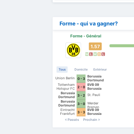
Forme - qui va gagner?
Forme - Général
1.57
W
L
W
D
L
Tous
Domicile
Extérieur
Borussia
Union Berlin
0 - 3
Dortmund
Tottenham
BVB 09
2 - 0
Hotspur FC
Borussia
Dortmund
Borussia
St. Pauli
3 - 2
Dortmund
Borussia
Werder
3 - 0
Dortmund
Bremen
Eintracht
BVB 09
3 - 3
Frankfurt
Borussia
Dortmund
Passés
Prochain