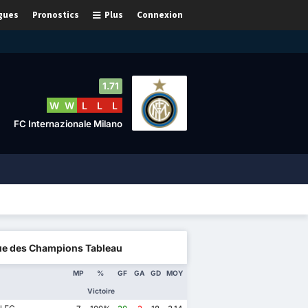
gues
Pronostics
Plus
Connexion
1.71
W
W
L
L
L
FC Internazionale Milano
ue des Champions Tableau
MP
%
GF
GA
GD
MOY
Victoire