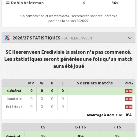
Robin Veldeman
36
0
%
*La composition et les stats de
SC Heerenveen
sont récupérées a
partir de la saison 2026/27
2026/27 STATISTIQUES
- SC HEERENVEEN
SC Heerenveen Eredivisie la saison n'a pas commencé.
Les statistiques seront générées une fois qu'un match
aura été joué
MP
W
D
L
5 derniers matchs
PPG
0
0
0
0
Général
0.00
0
0
0
0
Domicile
0.00
0
0
0
0
Extérieur
0.00
0%
Avantage à domicile
CS
BTTS
FTS
0%
0%
0%
Général