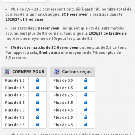
Plus de 7,5 ~ 13,5 corners sont calculés à partir du nombre total de
corners dans un match auquel
SC Heerenveen
a participé dans le
2026/27 of Eredivisie
Les stats de
SC Heerenveen
' indiquent que ?% de leurs matchs
accumulent plus de 9.5 corners. tandis que
la 2026/27 de Eredivisie
montre une moyenne de ?% pour les plus de 9.5.
?% des des matchs de SC Heerenveen
ont eu plus de 3,5 cartons.
Par rapport à cela,
Eredivisie
a une moyenne de ?% pour plus de
3,5 cartons.
CORNERS POUR
Cartons reçus
Plus de 2.5
Plus de 0.5
Plus de 3.5
Plus de 1.5
Plus de 4.5
Plus de 2.5
Plus de 5.5
Plus de 3.5
Plus de 6.5
Plus de 4.5
Plus de 7.5
Plus de 5.5
Plus de 8.5
Plus de 6.5