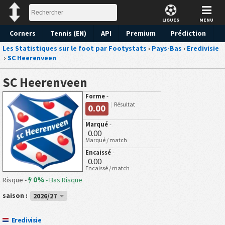
LIGUES
MENU
Corners
Tennis (EN)
API
Premium
Prédiction
Les Statistiques sur le foot par Footystats
›
Pays-Bas
›
Eredivisie
›
SC Heerenveen
SC Heerenveen
Forme
-
Résultat
0.00
Marqué
-
0.00
Marqué / match
Encaissé
-
0.00
Encaissé / match
0%
Risque -
-
Bas Risque
saison :
2026/27
Eredivisie