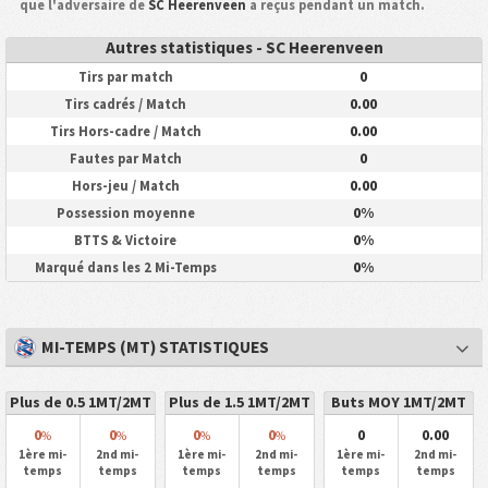
que l'adversaire de
SC Heerenveen
a reçus pendant un match.
Autres statistiques - SC Heerenveen
0
Tirs par match
0.00
Tirs cadrés / Match
0.00
Tirs Hors-cadre / Match
0
Fautes par Match
0.00
Hors-jeu / Match
0%
Possession moyenne
0%
BTTS & Victoire
0%
Marqué dans les 2 Mi-Temps
MI-TEMPS (MT) STATISTIQUES
Plus de 0.5 1MT/2MT
Plus de 1.5 1MT/2MT
Buts MOY 1MT/2MT
0
0
0
0
0
0.00
%
%
%
%
1ère mi-
2nd mi-
1ère mi-
2nd mi-
1ère mi-
2nd mi-
temps
temps
temps
temps
temps
temps