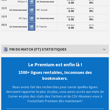
Willem II
SC Heerenveen
0.00
0%
Stats
22/8
MOY Buts:
BTTS:
SC Heerenveen
PEC Zwolle
0.00
0%
Stats
16/8
MOY Buts:
BTTS:
AFC Ajax
SC Heerenveen
0.00
0%
Stats
09/8
MOY Buts:
BTTS:
SC Heerenveen
FC Twente
0.00
0%
Stats
FIN DU MATCH (FT) STATISTIQUES
Le Premium est enfin là !
1500+ ligues rentables, inconnues des
bookmakers.
Nous avons fait des recherches pour savoir quelles ligues
devraient rapporter le plus. En plus, vous aurez accès aux stats de
Corner en plus des stats des Cartons et du CSV. Abonnez-vous à
FootyStats Premium dès maintenant !