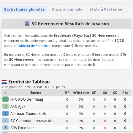
Statistiques globales
Stats à domicile
Stats à l'extérieur
SC Heerenveen Résultats de la saison
Cette saison, les statistiques de
Eredivisie (Pays-Bas) SC Heerenveen
montrent qu'ils obtiennent un 1 global, les plaçant actuellement à la
10/18
dans le
Tableau de Eredivisie
, remportant
0 %
des matchs.
En moyenne, SC Heerenveen marque
0
buts et encaisse
0
buts par match.
0%
de
SC Heerenveen
les matchs de se terminent avec les deux équipes
marquant et leur total moyen de buts par match est de
0
.
Eredivisie Tableau
A ce jour Début de Saison - 0 / 306 joués
#
Equipe
MP
%Victoire
GF
GA
GD
Pts
HFC ADO Den Haag
1
0
0%
0
0
0
0
AFC Ajax
2
0
0%
0
0
0
0
Alkmaar Zaanstreek
3
0
0%
0
0
0
0
SC Cambuur Leeuwarden
4
0
0%
0
0
0
0
SBV Excelsior
5
0
0%
0
0
0
0