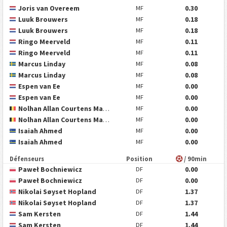
Joris van Overeem
0.30
MF
Luuk Brouwers
0.18
MF
Luuk Brouwers
0.18
MF
Ringo Meerveld
0.11
MF
Ringo Meerveld
0.11
MF
Marcus Linday
0.08
MF
Marcus Linday
0.08
MF
Espen van Ee
0.00
MF
Espen van Ee
0.00
MF
Nolhan Allan Courtens Mabeneyshi
0.00
MF
Nolhan Allan Courtens Mabeneyshi
0.00
MF
Isaiah Ahmed
0.00
MF
Isaiah Ahmed
0.00
MF
Défenseurs
Position
/ 90min
Paweł Bochniewicz
0.00
DF
Paweł Bochniewicz
0.00
DF
Nikolai Søyset Hopland
1.37
DF
Nikolai Søyset Hopland
1.37
DF
Sam Kersten
1.44
DF
Sam Kersten
1.44
DF