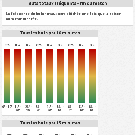
Buts totaux fréquents - fin du match
La fréquence de buts totaux sera affichée une fois que la saison
aura commencée.
Tous les buts par 10 minutes
0%
0%
0%
0%
0%
0%
0%
0%
0%
0' - 10'
11' -
21' -
31' -
41' -
51' -
61' -
71' -
81' -
20'
30'
40'
50'
60'
70'
80'
90'
Tous les buts par 15 minutes
0%
0%
0%
0%
0%
0%