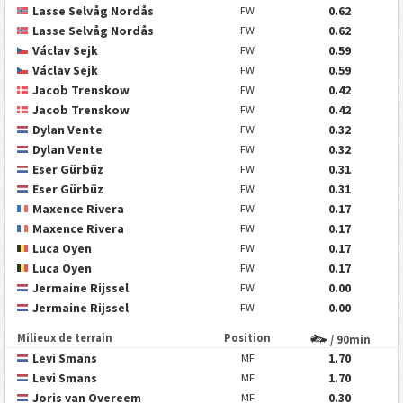
Lasse Selvåg Nordås
0.62
FW
Lasse Selvåg Nordås
0.62
FW
Václav Sejk
0.59
FW
Václav Sejk
0.59
FW
Jacob Trenskow
0.42
FW
Jacob Trenskow
0.42
FW
Dylan Vente
0.32
FW
Dylan Vente
0.32
FW
Eser Gürbüz
0.31
FW
Eser Gürbüz
0.31
FW
Maxence Rivera
0.17
FW
Maxence Rivera
0.17
FW
Luca Oyen
0.17
FW
Luca Oyen
0.17
FW
Jermaine Rijssel
0.00
FW
Jermaine Rijssel
0.00
FW
Milieux de terrain
Position
/ 90min
Levi Smans
1.70
MF
Levi Smans
1.70
MF
Joris van Overeem
0.30
MF