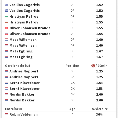
Vasilios Zagaritis
1.52
DF
Vasilios Zagaritis
1.52
DF
Hristiyan Petrov
1.55
DF
Hristiyan Petrov
1.55
DF
Oliver Johansen Braude
1.55
DF
Oliver Johansen Braude
1.55
DF
Maas Willemsen
1.60
DF
Maas Willemsen
1.60
DF
Mats Egbring
1.67
DF
Mats Egbring
1.67
DF
Gardiens de but
Position
/ 90min
Andries Noppert
1.25
GK
Andries Noppert
1.25
GK
Bernt Klaverboer
1.53
GK
Bernt Klaverboer
1.53
GK
Nordin Bakker
2.00
GK
Nordin Bakker
2.00
GK
Entraîneur
Age
% Victoire
Robin Veldeman
36
0
%