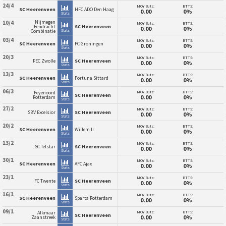
24/4
MOY Buts:
BTTS:
SC Heerenveen
HFC ADO Den Haag
0.00
0%
Stats
Nijmegen
10/4
MOY Buts:
BTTS:
Eendracht
SC Heerenveen
0.00
0%
Stats
Combinatie
03/4
MOY Buts:
BTTS:
SC Heerenveen
FC Groningen
0.00
0%
Stats
20/3
MOY Buts:
BTTS:
PEC Zwolle
SC Heerenveen
0.00
0%
Stats
13/3
MOY Buts:
BTTS:
SC Heerenveen
Fortuna Sittard
0.00
0%
Stats
06/3
MOY Buts:
BTTS:
Feyenoord
SC Heerenveen
0.00
0%
Rotterdam
Stats
27/2
MOY Buts:
BTTS:
SBV Excelsior
SC Heerenveen
0.00
0%
Stats
20/2
MOY Buts:
BTTS:
SC Heerenveen
Willem II
0.00
0%
Stats
13/2
MOY Buts:
BTTS:
SC Telstar
SC Heerenveen
0.00
0%
Stats
30/1
MOY Buts:
BTTS:
SC Heerenveen
AFC Ajax
0.00
0%
Stats
23/1
MOY Buts:
BTTS:
FC Twente
SC Heerenveen
0.00
0%
Stats
16/1
MOY Buts:
BTTS:
SC Heerenveen
Sparta Rotterdam
0.00
0%
Stats
09/1
MOY Buts:
BTTS:
Alkmaar
SC Heerenveen
0.00
0%
Zaanstreek
Stats