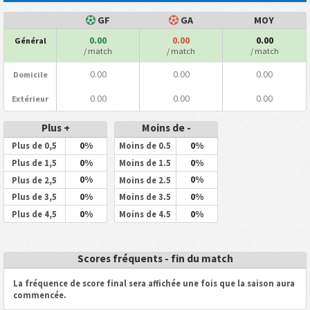
GF
GA
MOY
0.00
0.00
0.00
Général
/ match
/ match
/ match
0.00
0.00
0.00
Domicile
0.00
0.00
0.00
Extérieur
Plus +
Moins de -
0%
0%
Plus de 0,5
Moins de 0.5
0%
0%
Plus de 1,5
Moins de 1.5
0%
0%
Plus de 2,5
Moins de 2.5
0%
0%
Plus de 3,5
Moins de 3.5
0%
0%
Plus de 4,5
Moins de 4.5
Scores fréquents - fin du match
La fréquence de score final sera affichée une fois que la saison aura
commencée.