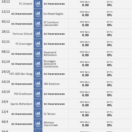
19/12
MOY Buts:
BTTS:
FC Utrecht
SC Heerenveen
0.00
0%
Stats
12/12
MOY Buts:
BTTS:
SC Heerenveen
Go Ahead Eagles
0.00
0%
Stats
05/12
MOY Buts:
BTTS:
SC Cambuur
SC Heerenveen
0.00
0%
Leeuwarden
Stats
28/11
MOY Buts:
BTTS:
Fortuna Sittard
SC Heerenveen
0.00
0%
Stats
21/11
MOY Buts:
BTTS:
FC Groningen
SC Heerenveen
0.00
0%
Stats
08/11
MOY Buts:
BTTS:
Feyenoord
SC Heerenveen
0.00
0%
Rotterdam
Stats
Nijmegen
31/10
MOY Buts:
BTTS:
SC Heerenveen
Eendracht
0.00
0%
Stats
Combinatie
24/10
MOY Buts:
BTTS:
HFC ADO Den Haag
SC Heerenveen
0.00
0%
Stats
16/10
MOY Buts:
BTTS:
SC Heerenveen
SBV Excelsior
0.00
0%
Stats
10/10
MOY Buts:
BTTS:
PSV Eindhoven
SC Heerenveen
0.00
0%
Stats
19/9
MOY Buts:
BTTS:
Sparta Rotterdam
SC Heerenveen
0.00
0%
Stats
12/9
MOY Buts:
BTTS:
SC Heerenveen
SC Telstar
0.00
0%
Stats
06/9
MOY Buts:
BTTS:
Alkmaar
SC Heerenveen
0.00
0%
Zaanstreek
Stats
30/8
MOY Buts:
BTTS: