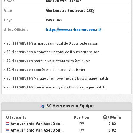
Stade
Abe Lenstra Stadion
Ville
Abe Lenstra Boulevard 23Q
Pays
Pays-Bas
Sites Officiels
https://www.sc-heerenveen.nl/
0
•
SC Heerenveen
a marqué un total de
buts cette saison.
0
•
SC Heerenveen
a concédé un total de
buts cette saison.
0
•
SC Heerenveen
marque un but toutes les
minutes
0
•
SC Heerenveen
concède un but toutes les
min
0
•
SC Heerenveen
Marque une moyenne de
buts chaque match
0
•
SC Heerenveen
concède en moyenne
buts à chaque match
SC Heerenveen Equipe
Attaquants
Position
/ 90min
Amourrichio Van Axel Dongen
0.82
FW
Amourrichio Van Axel Dongen
0.82
FW