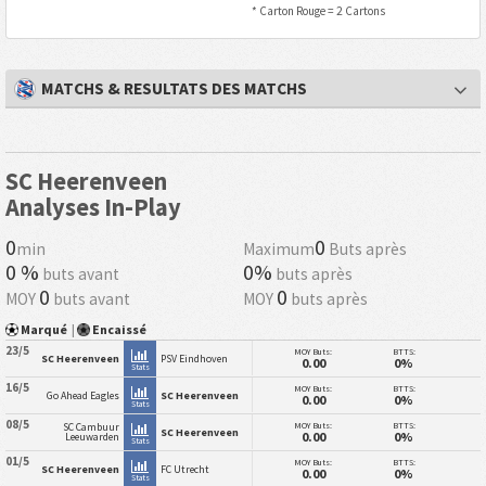
* Carton Rouge = 2 Cartons
MATCHS & RESULTATS DES MATCHS
SC Heerenveen
Analyses In-Play
0
0
min
Maximum
Buts après
0 %
0%
buts avant
buts après
0
0
MOY
buts avant
MOY
buts après
Marqué
|
Encaissé
23/5
MOY Buts:
BTTS:
SC Heerenveen
PSV Eindhoven
0.00
0%
Stats
16/5
MOY Buts:
BTTS:
Go Ahead Eagles
SC Heerenveen
0.00
0%
Stats
08/5
MOY Buts:
BTTS:
SC Cambuur
SC Heerenveen
0.00
0%
Leeuwarden
Stats
01/5
MOY Buts:
BTTS:
SC Heerenveen
FC Utrecht
0.00
0%
Stats