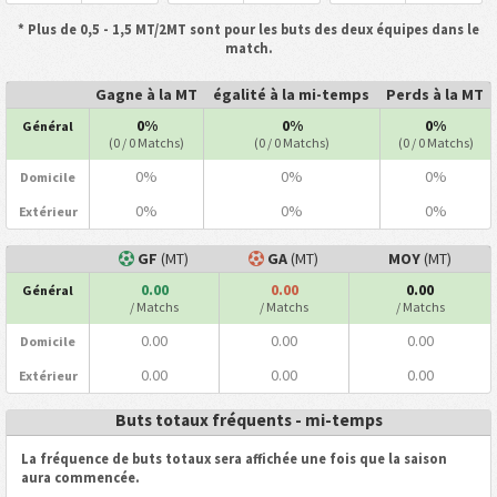
* Plus de 0,5 - 1,5 MT/2MT sont pour les buts des deux équipes dans le
match.
Gagne à la MT
égalité à la mi-temps
Perds à la MT
0%
0%
0%
Général
(0 / 0 Matchs)
(0 / 0 Matchs)
(0 / 0 Matchs)
0%
0%
0%
Domicile
0%
0%
0%
Extérieur
GF
(MT)
GA
(MT)
MOY
(MT)
0.00
0.00
0.00
Général
/ Matchs
/ Matchs
/ Matchs
0.00
0.00
0.00
Domicile
0.00
0.00
0.00
Extérieur
Buts totaux fréquents - mi-temps
La fréquence de buts totaux sera affichée une fois que la saison
aura commencée.