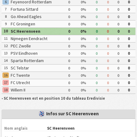
Feyenoord Rotterdam
6
0
0%
0
0
0
0
Fortuna Sittard
7
0
0%
0
0
0
0
Go Ahead Eagles
8
0
0%
0
0
0
0
FC Groningen
9
0
0%
0
0
0
0
SC Heerenveen
10
0
0%
0
0
0
0
Nijmegen Eendracht
11
0
0%
0
0
0
0
Combinatie
PEC Zwolle
12
0
0%
0
0
0
0
PSV Eindhoven
13
0
0%
0
0
0
0
Sparta Rotterdam
14
0
0%
0
0
0
0
SC Telstar
15
0
0%
0
0
0
0
FC Twente
16
0
0%
0
0
0
0
FC Utrecht
17
0
0%
0
0
0
0
Willem II
18
0
0%
0
0
0
0
•
SC Heerenveen est en position 10 du tableau Eredivisie
Infos sur SC Heerenveen
Nom anglais
SC Heerenveen