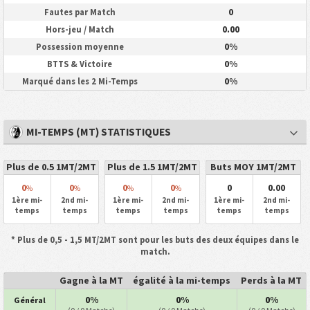
0
Fautes par Match
0.00
Hors-jeu / Match
0%
Possession moyenne
0%
BTTS & Victoire
0%
Marqué dans les 2 Mi-Temps
MI-TEMPS (MT) STATISTIQUES
Plus de 0.5 1MT/2MT
Plus de 1.5 1MT/2MT
Buts MOY 1MT/2MT
0
0
0
0
0
0.00
%
%
%
%
1ère mi-
2nd mi-
1ère mi-
2nd mi-
1ère mi-
2nd mi-
temps
temps
temps
temps
temps
temps
* Plus de 0,5 - 1,5 MT/2MT sont pour les buts des deux équipes dans le
match.
Gagne à la MT
égalité à la mi-temps
Perds à la MT
0%
0%
0%
Général