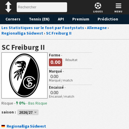
LIGUES
MENU
Corners
Tennis (EN)
API
Premium
Prédiction
Les Statistiques sur le foot par Footystats
›
Allemagne
›
Regionalliga Südwest
›
SC Freiburg II
SC Freiburg II
Forme
-
Résultat
0.00
Marqué
-
0.00
Marqué / match
Encaissé
-
0.00
Encaissé / match
0%
Risque -
-
Bas Risque
saison :
2026/27
Regionalliga Südwest