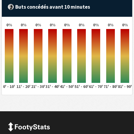
Buts concédés avant 10 minutes
0%
0%
0%
0%
0%
0%
0%
0%
0%
0' - 10'
11' - 20'
21' - 30'
31' - 40'
41' - 50'
51' - 60'
61' - 70'
71' - 80'
81' - 90'