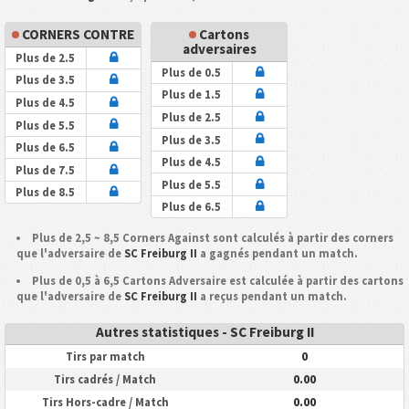
CORNERS CONTRE
Cartons
adversaires
Plus de 2.5
Plus de 0.5
Plus de 3.5
Plus de 1.5
Plus de 4.5
Plus de 2.5
Plus de 5.5
Plus de 3.5
Plus de 6.5
Plus de 4.5
Plus de 7.5
Plus de 5.5
Plus de 8.5
Plus de 6.5
Plus de 2,5 ~ 8,5 Corners Against sont calculés à partir des corners
que l'adversaire de
SC Freiburg II
a gagnés pendant un match.
Plus de 0,5 à 6,5 Cartons Adversaire est calculée à partir des cartons
que l'adversaire de
SC Freiburg II
a reçus pendant un match.
Autres statistiques - SC Freiburg II
0
Tirs par match
0.00
Tirs cadrés / Match
0.00
Tirs Hors-cadre / Match