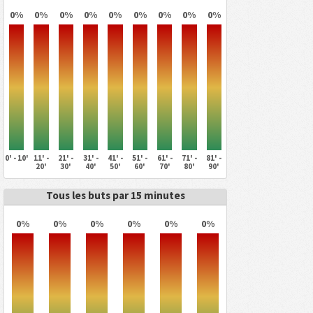
0%
0%
0%
0%
0%
0%
0%
0%
0%
0' - 10'
11' -
21' -
31' -
41' -
51' -
61' -
71' -
81' -
20'
30'
40'
50'
60'
70'
80'
90'
Tous les buts par 15 minutes
0%
0%
0%
0%
0%
0%