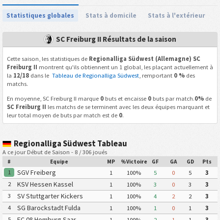
Statistiques globales
Stats à domicile
Stats à l'extérieur
SC Freiburg II Résultats de la saison
Cette saison, les statistiques de
Regionalliga Südwest (Allemagne) SC
Freiburg II
montrent qu'ils obtiennent un 1 global, les plaçant actuellement à
la
12/18
dans le
Tableau de Regionalliga Südwest
, remportant
0 %
des
matchs.
En moyenne, SC Freiburg II marque
0
buts et encaisse
0
buts par match.
0%
de
SC Freiburg II
les matchs de se terminent avec les deux équipes marquant et
leur total moyen de buts par match est de
0
.
Regionalliga Südwest Tableau
A ce jour Début de Saison - 8 / 306 joués
#
Equipe
MP
%Victoire
GF
GA
GD
Pts
SGV Freiberg
1
1
100%
5
0
5
3
KSV Hessen Kassel
2
1
100%
3
0
3
3
SV Stuttgarter Kickers
3
1
100%
4
2
2
3
SG Barockstadt Fulda
4
1
100%
1
0
1
3
Lehnerz
FC 08 Homburg Saar
5
1
100%
2
1
1
3