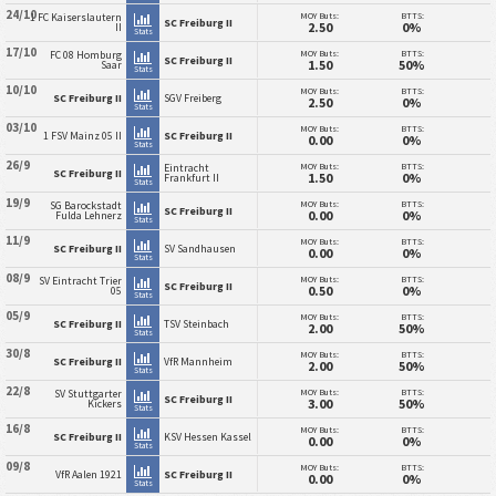
24/10
MOY Buts:
BTTS:
1 FC Kaiserslautern
SC Freiburg II
2.50
0%
II
Stats
17/10
MOY Buts:
BTTS:
FC 08 Homburg
SC Freiburg II
1.50
50%
Saar
Stats
10/10
MOY Buts:
BTTS:
SC Freiburg II
SGV Freiberg
2.50
0%
Stats
03/10
MOY Buts:
BTTS:
1 FSV Mainz 05 II
SC Freiburg II
0.00
0%
Stats
26/9
MOY Buts:
BTTS:
Eintracht
SC Freiburg II
1.50
0%
Frankfurt II
Stats
19/9
MOY Buts:
BTTS:
SG Barockstadt
SC Freiburg II
0.00
0%
Fulda Lehnerz
Stats
11/9
MOY Buts:
BTTS:
SC Freiburg II
SV Sandhausen
0.00
0%
Stats
08/9
MOY Buts:
BTTS:
SV Eintracht Trier
SC Freiburg II
0.50
0%
05
Stats
05/9
MOY Buts:
BTTS:
SC Freiburg II
TSV Steinbach
2.00
50%
Stats
30/8
MOY Buts:
BTTS:
SC Freiburg II
VfR Mannheim
2.00
50%
Stats
22/8
MOY Buts:
BTTS:
SV Stuttgarter
SC Freiburg II
3.00
50%
Kickers
Stats
16/8
MOY Buts:
BTTS:
SC Freiburg II
KSV Hessen Kassel
0.00
0%
Stats
09/8
MOY Buts:
BTTS:
VfR Aalen 1921
SC Freiburg II
0.00
0%
Stats