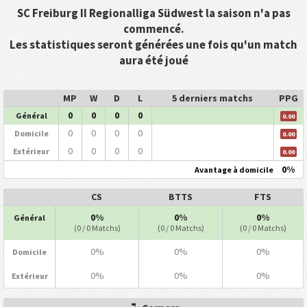
SC Freiburg II Regionalliga Südwest la saison n'a pas
commencé.
Les statistiques seront générées une fois qu'un match
aura été joué
MP
W
D
L
5 derniers matchs
PPG
0
0
0
0
Général
0.00
0
0
0
0
Domicile
0.00
0
0
0
0
Extérieur
0.00
0%
Avantage à domicile
CS
BTTS
FTS
0%
0%
0%
Général
(0 / 0 Matchs)
(0 / 0 Matchs)
(0 / 0 Matchs)
0%
0%
0%
Domicile
0%
0%
0%
Extérieur