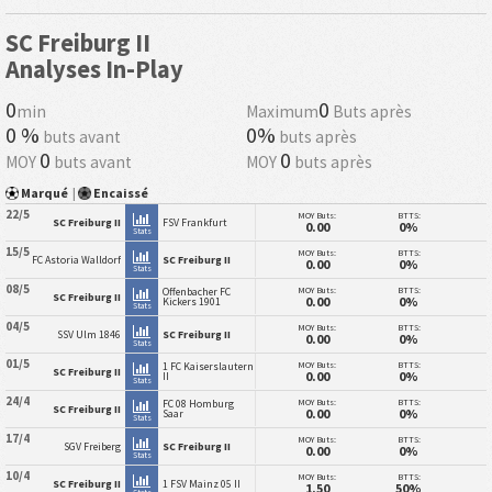
SC Freiburg II
Analyses In-Play
0
0
min
Maximum
Buts après
0 %
0%
buts avant
buts après
0
0
MOY
buts avant
MOY
buts après
Marqué
|
Encaissé
22/5
MOY Buts:
BTTS:
SC Freiburg II
FSV Frankfurt
0.00
0%
Stats
15/5
MOY Buts:
BTTS:
FC Astoria Walldorf
SC Freiburg II
0.00
0%
Stats
08/5
MOY Buts:
BTTS:
Offenbacher FC
SC Freiburg II
0.00
0%
Kickers 1901
Stats
04/5
MOY Buts:
BTTS:
SSV Ulm 1846
SC Freiburg II
0.00
0%
Stats
01/5
MOY Buts:
BTTS:
1 FC Kaiserslautern
SC Freiburg II
0.00
0%
II
Stats
24/4
MOY Buts:
BTTS:
FC 08 Homburg
SC Freiburg II
0.00
0%
Saar
Stats
17/4
MOY Buts:
BTTS:
SGV Freiberg
SC Freiburg II
0.00
0%
Stats
10/4
MOY Buts:
BTTS:
SC Freiburg II
1 FSV Mainz 05 II
1.50
50%
Stats