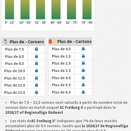
0' - 15'
16' - 30'
31' - 45'
46' - 60'
61' - 75'
76' - 90'
Plus de - Cartons
Plus de - Corners
Plus de 0.5
Plus de 7.5
Plus de 1.5
Plus de 8.5
Plus de 2.5
Plus de 9.5
Plus de 3.5
Plus de 10.5
Plus de 4.5
Plus de 11.5
Plus de 5.5
Plus de 12.5
Plus de 6.5
Plus de 13.5
Plus de 7,5 ~ 13,5 corners sont calculés à partir du nombre total de
corners dans un match auquel
SC Freiburg II
a participé dans le
2026/27 of Regionalliga Südwest
Les stats de
SC Freiburg II
' indiquent que ?% de leurs matchs
accumulent plus de 9.5 corners. tandis que
la 2026/27 de Regionalliga
Südwest
montre une moyenne de ?% pour les plus de 9.5.