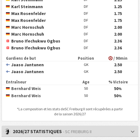
Karl Steinmann
1.25
DF
Max Rosenfelder
1.75
DF
Max Rosenfelder
1.75
DF
Marc Hornschuh
2.00
DF
Marc Hornschuh
2.00
DF
Bruno Ifechukwu Ogbus
2.36
DF
Bruno Ifechukwu Ogbus
2.36
DF
Gardiens de but
Position
/ 90min
Jaaso Jantunen
2.50
GK
Jaaso Jantunen
2.50
GK
Entraîneur
Age
% Victoire
Bernhard Weis
50
50
%
Bernhard Weis
50
50
%
*La composition et les stats de
SC Freiburg II
sont récupérées a partir
de la saison 2026/27
2026/27 STATISTIQUES
- SC FREIBURG II