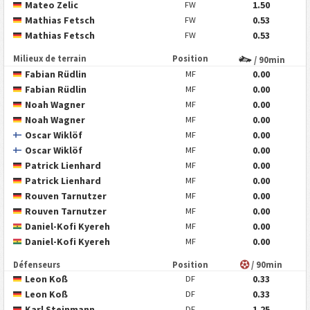
Mateo Zelic
1.50
FW
Mathias Fetsch
0.53
FW
Mathias Fetsch
0.53
FW
Milieux de terrain
Position
/ 90min
Fabian Rüdlin
0.00
MF
Fabian Rüdlin
0.00
MF
Noah Wagner
0.00
MF
Noah Wagner
0.00
MF
Oscar Wiklöf
0.00
MF
Oscar Wiklöf
0.00
MF
Patrick Lienhard
0.00
MF
Patrick Lienhard
0.00
MF
Rouven Tarnutzer
0.00
MF
Rouven Tarnutzer
0.00
MF
Daniel-Kofi Kyereh
0.00
MF
Daniel-Kofi Kyereh
0.00
MF
Défenseurs
Position
/ 90min
Leon Koß
0.33
DF
Leon Koß
0.33
DF
Karl Steinmann
1.25
DF