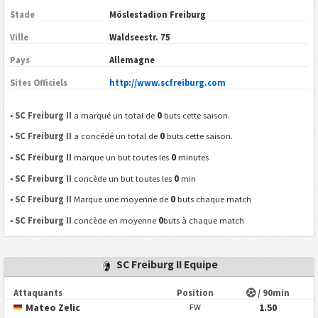
Stade
Möslestadion Freiburg
Ville
Waldseestr. 75
Pays
Allemagne
Sites Officiels
http://www.scfreiburg.com
0
•
SC Freiburg II
a marqué un total de
buts cette saison.
0
•
SC Freiburg II
a concédé un total de
buts cette saison.
0
•
SC Freiburg II
marque un but toutes les
minutes
0
•
SC Freiburg II
concède un but toutes les
min
0
•
SC Freiburg II
Marque une moyenne de
buts chaque match
0
•
SC Freiburg II
concède en moyenne
buts à chaque match
SC Freiburg II Equipe
Attaquants
Position
/ 90min
Mateo Zelic
1.50
FW