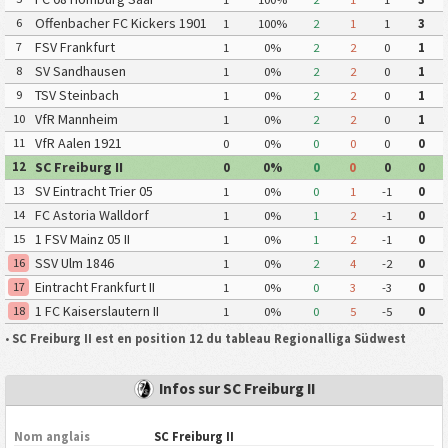
Offenbacher FC Kickers 1901
6
1
100%
2
1
1
3
FSV Frankfurt
7
1
0%
2
2
0
1
SV Sandhausen
8
1
0%
2
2
0
1
TSV Steinbach
9
1
0%
2
2
0
1
VfR Mannheim
10
1
0%
2
2
0
1
VfR Aalen 1921
11
0
0%
0
0
0
0
SC Freiburg II
12
0
0%
0
0
0
0
SV Eintracht Trier 05
13
1
0%
0
1
-1
0
FC Astoria Walldorf
14
1
0%
1
2
-1
0
1 FSV Mainz 05 II
15
1
0%
1
2
-1
0
SSV Ulm 1846
16
1
0%
2
4
-2
0
Eintracht Frankfurt II
17
1
0%
0
3
-3
0
1 FC Kaiserslautern II
18
1
0%
0
5
-5
0
•
SC Freiburg II est en position 12 du tableau Regionalliga Südwest
Infos sur SC Freiburg II
Nom anglais
SC Freiburg II