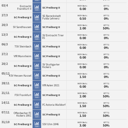
03/4
MOY Buts:
BTTS:
Eintracht
SC Freiburg II
0.00
0%
Frankfurt II
Stats
27/3
MOY Buts:
BTTS:
SG Barockstadt
SC Freiburg II
0.50
0%
Fulda Lehnerz
Stats
20/3
MOY Buts:
BTTS:
SV Sandhausen
SC Freiburg II
2.00
50%
Stats
13/3
MOY Buts:
BTTS:
SV Eintracht Trier
SC Freiburg II
0.00
0%
05
Stats
06/3
MOY Buts:
BTTS:
TSV Steinbach
SC Freiburg II
0.00
0%
Stats
27/2
MOY Buts:
BTTS:
VfR Mannheim
SC Freiburg II
0.00
0%
Stats
20/2
MOY Buts:
BTTS:
SV Stuttgarter
SC Freiburg II
0.00
0%
Kickers
Stats
05/12
MOY Buts:
BTTS:
KSV Hessen Kassel
SC Freiburg II
1.50
0%
Stats
28/11
MOY Buts:
BTTS:
SC Freiburg II
VfR Aalen 1921
0.00
0%
Stats
21/11
MOY Buts:
BTTS:
FSV Frankfurt
SC Freiburg II
2.00
50%
Stats
14/11
MOY Buts:
BTTS:
SC Freiburg II
FC Astoria Walldorf
1.50
50%
Stats
07/11
MOY Buts:
BTTS:
Offenbacher FC
SC Freiburg II
1.50
50%
Kickers 1901
Stats
31/10
MOY Buts:
BTTS:
SC Freiburg II
SSV Ulm 1846
3.00
50%
Stats