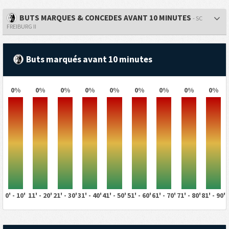
BUTS MARQUES & CONCEDES AVANT 10 MINUTES
- SC
FREIBURG II
Buts marqués avant 10 minutes
0%
0%
0%
0%
0%
0%
0%
0%
0%
0' - 10'
11' - 20'
21' - 30'
31' - 40'
41' - 50'
51' - 60'
61' - 70'
71' - 80'
81' - 90'