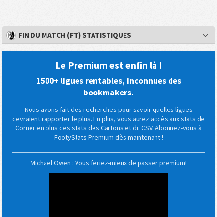
FIN DU MATCH (FT) STATISTIQUES
Le Premium est enfin là !
1500+ ligues rentables, inconnues des
bookmakers.
Nous avons fait des recherches pour savoir quelles ligues
devraient rapporter le plus. En plus, vous aurez accès aux stats de
Corner en plus des stats des Cartons et du CSV. Abonnez-vous à
FootyStats Premium dès maintenant !
Michael Owen : Vous feriez-mieux de passer premium!