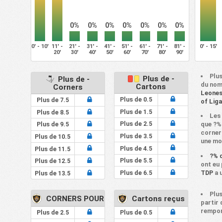
0%
0%
0%
0%
0%
0%
0%
0' - 10'
11' -
21' -
31' -
41' -
51' -
61' -
71' -
81' -
0' - 15'
20'
30'
40'
50'
60'
70'
80'
90'
Plus
Plus de -
Plus de -
du nom
Cartons
Corners
Leones
Plus de 0.5
Plus de 7.5
of Lig
Plus de 1.5
Plus de 8.5
Les
Plus de 2.5
que ?%
Plus de 9.5
corner
Plus de 3.5
Plus de 10.5
une mo
Plus de 4.5
Plus de 11.5
?% 
Plus de 5.5
Plus de 12.5
ont eu 
Plus de 6.5
TDP
a 
Plus de 13.5
Plus
CORNERS POUR
Cartons reçus
partir
rempor
Plus de 2.5
Plus de 0.5