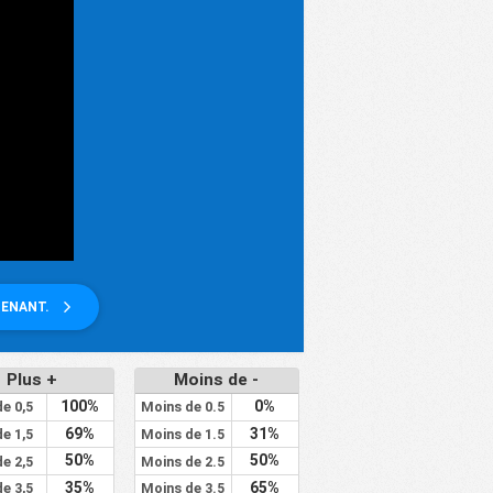
TENANT.
Plus +
Moins de -
100%
0%
de 0,5
Moins de 0.5
69%
31%
de 1,5
Moins de 1.5
50%
50%
de 2,5
Moins de 2.5
35%
65%
de 3,5
Moins de 3.5