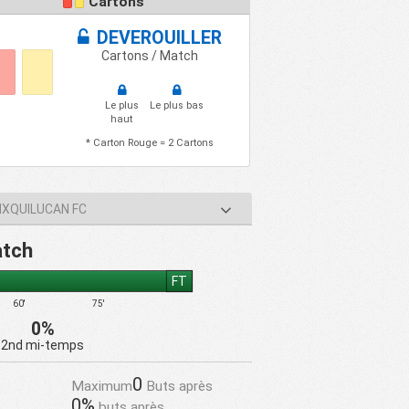
Cartons
DEVEROUILLER
Cartons / Match
Le plus
Le plus bas
haut
* Carton Rouge = 2 Cartons
IXQUILUCAN FC
atch
FT
60'
75'
0%
2nd mi-temps
0
Maximum
Buts après
0%
buts après