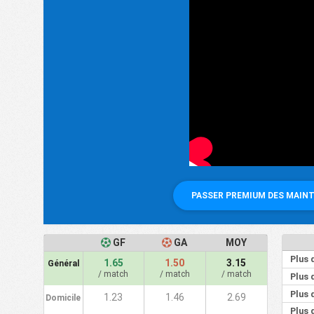
PASSER PREMIUM DES MAIN
GF
GA
MOY
Plus 
1.65
1.50
3.15
Général
/ match
/ match
/ match
Plus 
Plus 
1.23
1.46
2.69
Domicile
Plus 