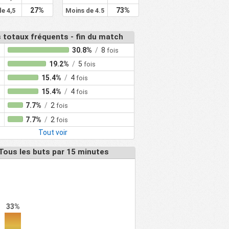
27%
73%
de 4,5
Moins de 4.5
 totaux fréquents - fin du match
30.8%
/
8
fois
19.2%
/
5
fois
15.4%
/
4
fois
15.4%
/
4
fois
7.7%
/
2
fois
7.7%
/
2
fois
Tout voir
Tous les buts par 15 minutes
33%