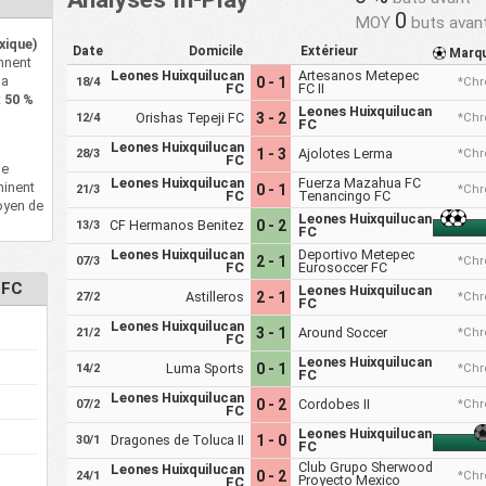
0
MOY
buts avan
xique)
Date
Domicile
Extérieur
Marq
nnent
Leones Huixquilucan
Artesanos Metepec
la
0 - 1
18/4
*Chr
FC
FC II
t
50 %
Leones Huixquilucan
Orishas Tepeji FC
3 - 2
12/4
*Chr
FC
Leones Huixquilucan
1 - 3
Ajolotes Lerma
28/3
*Chr
FC
e
Leones Huixquilucan
Fuerza Mazahua FC
minent
0 - 1
21/3
*Chr
FC
Tenancingo FC
oyen de
Leones Huixquilucan
CF Hermanos Benitez
0 - 2
13/3
FC
Leones Huixquilucan
Deportivo Metepec
2 - 1
07/3
*Chr
FC
Eurosoccer FC
 FC
Leones Huixquilucan
Astilleros
2 - 1
27/2
*Chr
FC
Leones Huixquilucan
3 - 1
Around Soccer
21/2
*Chr
FC
Leones Huixquilucan
Luma Sports
0 - 1
14/2
*Chr
FC
Leones Huixquilucan
0 - 2
Cordobes II
07/2
*Chr
FC
Leones Huixquilucan
Dragones de Toluca II
1 - 0
30/1
FC
Club Grupo Sherwood
Leones Huixquilucan
0 - 2
24/1
*Chr
Proyecto Mexico
FC