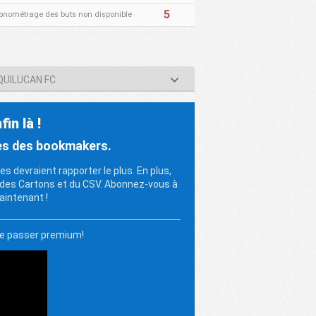
5
onométrage des buts non disponible
QUILUCAN FC
in là !
ues des bookmakers.
s devraient rapporter le plus. En plus,
 des Cartons et du CSV. Abonnez-vous à
intenant !
de passer premium!