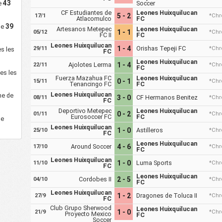
43
de
Soccer
CF Estudiantes de
Leones Huixquilucan
5 - 2
17/1
*Chr
Atlacomulco
FC
39
de
Artesanos Metepec
Leones Huixquilucan
1 - 1
05/12
*Chr
FC II
FC
Leones Huixquilucan
1 - 4
Orishas Tepeji FC
29/11
*Chr
s les
FC
Leones Huixquilucan
Ajolotes Lerma
1 - 4
22/11
*Chr
FC
es les
Fuerza Mazahua FC
Leones Huixquilucan
0 - 1
15/11
*Chr
Tenancingo FC
FC
Leones Huixquilucan
ne de
3 - 0
CF Hermanos Benitez
08/11
*Chr
FC
Deportivo Metepec
Leones Huixquilucan
0 - 2
01/11
*Chr
Eurosoccer FC
FC
ne
Leones Huixquilucan
1 - 0
Astilleros
25/10
*Chr
FC
Leones Huixquilucan
Around Soccer
4 - 6
17/10
*Chr
FC
Leones Huixquilucan
1 - 0
Luma Sports
11/10
*Chr
FC
Leones Huixquilucan
Cordobes II
2 - 5
04/10
*Chr
FC
Leones Huixquilucan
1 - 2
Dragones de Toluca II
27/9
*Chr
FC
Club Grupo Sherwood
Leones Huixquilucan
1 - 0
21/9
*Chr
Proyecto Mexico
FC
Soccer