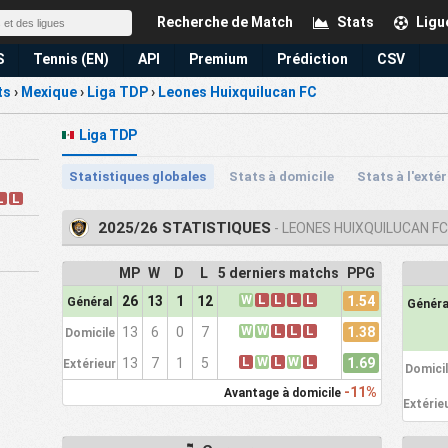
Recherche de Match
Stats
Ligu
S
Tennis (EN)
API
Premium
Prédiction
CSV
ts
›
Mexique
›
Liga TDP
›
Leones Huixquilucan FC
Liga TDP
Statistiques globales
Stats à domicile
Stats à l'exté
L
L
2025/26 STATISTIQUES
- LEONES HUIXQUILUCAN F
MP
W
D
L
5 derniers matchs
PPG
W
L
L
L
L
1.54
26
13
1
12
Général
Généra
W
W
L
L
L
1.38
13
6
0
7
Domicile
L
W
L
W
L
1.69
13
7
1
5
Extérieur
Domici
-11%
Avantage à domicile
Extérie