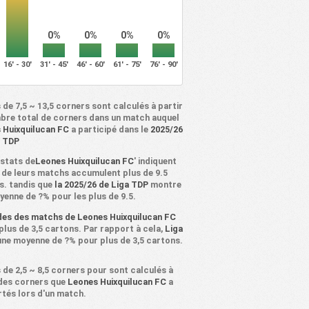
0%
0%
0%
0%
16' - 30'
31' - 45'
46' - 60'
61' - 75'
76' - 90'
 de 7,5 ~ 13,5 corners sont calculés à partir
bre total de corners dans un match auquel
 Huixquilucan FC
a participé dans le
2025/26
a TDP
 stats de
Leones Huixquilucan FC
' indiquent
 de leurs matchs accumulent plus de 9.5
s. tandis que
la 2025/26 de Liga TDP
montre
yenne de ?% pour les plus de 9.5.
des des matchs de Leones Huixquilucan FC
plus de 3,5 cartons. Par rapport à cela,
Liga
une moyenne de ?% pour plus de 3,5 cartons.
 de 2,5 ~ 8,5 corners pour sont calculés à
 des corners que
Leones Huixquilucan FC
a
tés lors d'un match.