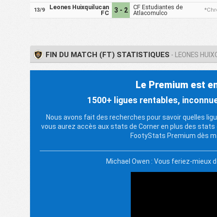
Leones Huixquilucan
CF Estudiantes de
3 - 2
13/9
*Chr
FC
Atlacomulco
FIN DU MATCH (FT) STATISTIQUES
- LEONES HUIX
Le Premium est enf
1500+ ligues rentables, inconn
Nous avons fait des recherches pour savoir quelles ligue
vous aurez accès aux stats de Corner en plus des stats
FootyStats Premium dès ma
Michael Owen : Vous feriez-mieux 