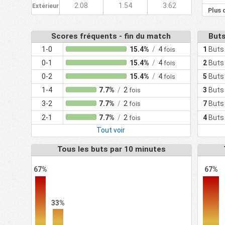
2.08
1.54
3.62
Extérieur
Plus 
Scores fréquents - fin du match
Buts
1-0
15.4%
/
4
1
Buts
fois
0-1
15.4%
/
4
2
Buts
fois
0-2
15.4%
/
4
5
Buts
fois
1-4
7.7%
/
2
3
Buts
fois
3-2
7.7%
/
2
7
Buts
fois
2-1
7.7%
/
2
4
Buts
fois
Tout voir
Tous les buts par 10 minutes
67%
67%
33%