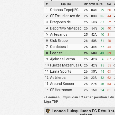
#
Equipe
MP
%Victoire
GF
GA
1
Orishas Tepeji FC
25
84%
79
26
2
CF Estudiantes de
25
80%
85
44
Atlacomulco
3
Dragones de
26
58%
67
52
Toluca II
4
Deportivo Metepec
26
54%
56
40
Eurosoccer FC
5
Artesanos
25
52%
40
31
Metepec FC II
6
Club Grupo
26
50%
51
48
Sherwood Proyecto
7
Cordobes II
25
48%
57
45
Mexico Soccer
8
Leones
26
50%
43
39
Huixquilucan FC
9
Ajolotes Lerma
26
42%
56
67
-
10
Fuerza Mazahua FC
26
42%
35
55
-
Tenancingo FC
11
Luma Sports
26
35%
45
63
-
12
Astilleros
26
23%
32
62
-
13
Around Soccer
26
27%
46
83
-
14
CF Hermanos
26
15%
24
61
-
Benitez
•
Leones Huixquilucan FC est en position 8 du
Liga TDP
Leones Huixquilucan FC Résultats