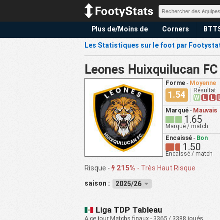
Plus de/Moins de
Corners
BTT
Les Statistiques sur le foot par Footysta
Leones Huixquilucan FC
Forme
-
Moyenne
Résultat
1.54
W
L
L
Marqué
-
Mauvais
1.65
Marqué / match
Encaissé
-
Bon
1.50
Encaissé / match
215%
Risque -
-
Très Haut Risque
saison :
2025/26
Liga TDP Tableau
A ce jour Matchs finaux - 3365 / 3388 joués