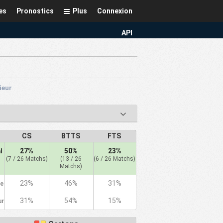
es
Pronostics
Plus
Connexion
API
rieur
C
CS
BTTS
FTS
27%
50%
23%
l
(7 / 26 Matchs)
(13 / 26
(6 / 26 Matchs)
Matchs)
23%
46%
31%
le
31%
54%
15%
ur