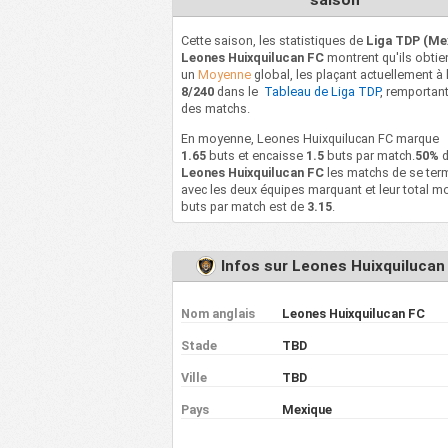
saison
Cette saison, les statistiques de
Liga TDP (Me
Leones Huixquilucan FC
montrent qu'ils obtie
un
Moyenne
global, les plaçant actuellement à 
8/240
dans le
Tableau de Liga TDP
, remportan
des matchs.
En moyenne, Leones Huixquilucan FC marque
1.65
buts et encaisse
1.5
buts par match.
50%
d
Leones Huixquilucan FC
les matchs de se ter
avec les deux équipes marquant et leur total m
buts par match est de
3.15
.
Infos sur Leones Huixquilucan
Nom anglais
Leones Huixquilucan FC
Stade
TBD
Ville
TBD
Pays
Mexique