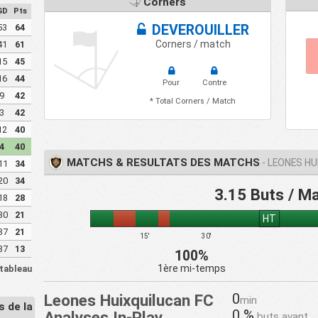
Corners
GD
Pts
53
64
DEVEROUILLER
Corners / match
41
61
15
45
16
44
Pour
Contre
9
42
* Total Corners / Match
3
42
12
40
4
40
MATCHS & RESULTATS DES MATCHS
- LEONES HU
11
34
20
34
3.15 Buts / M
18
28
30
21
HT
37
21
15'
30'
37
13
100%
1ère mi-temps
 tableau
0
Leones Huixquilucan FC
min
 de la
0 %
Analyses In-Play
buts avant