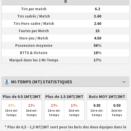
II
6.2
Tirs par match
3.60
Tirs cadrés / Match
2.60
Tirs Hors-cadre / Match
15
Fautes par Match
4.50
Hors-jeu / Match
56%
Possession moyenne
18%
BTTS & Victoire
17%
Marqué dans les 2 Mi-Temps
MI-TEMPS (MT) STATISTIQUES
Plus de 0.5 1MT/2MT
Plus de 1.5 1MT/2MT
Buts MOY 1MT/2MT
67
17
17
17
0.83
0.50
%
%
%
%
1ère mi-
2nd mi-
1ère mi-
2nd mi-
1ère mi-
2nd mi-
temps
temps
temps
temps
temps
temps
* Plus de 0,5 - 1,5 MT/2MT sont pour les buts des deux équipes dans le