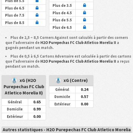
Plus de 5.5
Plus de 3.5
Plus de 6.5
Plus de 4.5
Plus de 7.5
Plus de 5.5
Plus de 8.5
Plus de 6.5
Plus de 2,5 ~ 8,5 Corners Against sont calculés à partir des corners
que l'adversaire de
H2O Purepechas FC Club Atletico Morelia II
a
gagnés pendant un match.
Plus de 0,5 à 6,5 Cartons Adversaire est calculée à partir des cartons
que l'adversaire de
H2O Purepechas FC Club Atletico Morelia II
a reçus
pendant un match.
xG (H2O
xG (Contre)
Purepechas FC Club
0.24
Général
Atletico Morelia II)
0.57
Domicile
0.65
Général
0.00
Extérieur
0.99
Domicile
0.00
Extérieur
Autres statistiques - H2O Purepechas FC Club Atletico Morelia