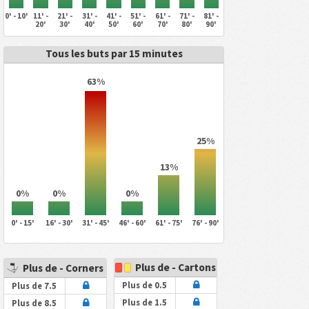
0' - 10'
11' -
21' -
31' -
41' -
51' -
61' -
71' -
81' -
20'
30'
40'
50'
60'
70'
80'
90'
Tous les buts par 15 minutes
63%
25%
13%
0%
0%
0%
0' - 15'
16' - 30'
31' - 45'
46' - 60'
61' - 75'
76' - 90'
Plus de - Cartons
Plus de - Corners
Plus de 0.5
Plus de 7.5
Plus de 1.5
Plus de 8.5