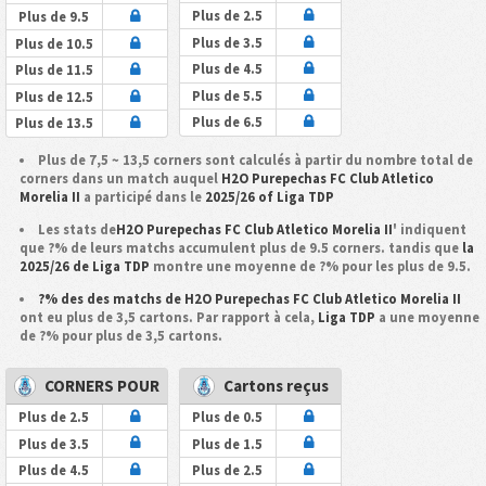
Plus de 2.5
Plus de 9.5
Plus de 3.5
Plus de 10.5
Plus de 4.5
Plus de 11.5
Plus de 5.5
Plus de 12.5
Plus de 6.5
Plus de 13.5
Plus de 7,5 ~ 13,5 corners sont calculés à partir du nombre total de
corners dans un match auquel
H2O Purepechas FC Club Atletico
Morelia II
a participé dans le
2025/26 of Liga TDP
Les stats de
H2O Purepechas FC Club Atletico Morelia II
' indiquent
que ?% de leurs matchs accumulent plus de 9.5 corners. tandis que
la
2025/26 de Liga TDP
montre une moyenne de ?% pour les plus de 9.5.
?% des des matchs de H2O Purepechas FC Club Atletico Morelia II
ont eu plus de 3,5 cartons. Par rapport à cela,
Liga TDP
a une moyenne
de ?% pour plus de 3,5 cartons.
CORNERS POUR
Cartons reçus
Plus de 2.5
Plus de 0.5
Plus de 3.5
Plus de 1.5
Plus de 4.5
Plus de 2.5