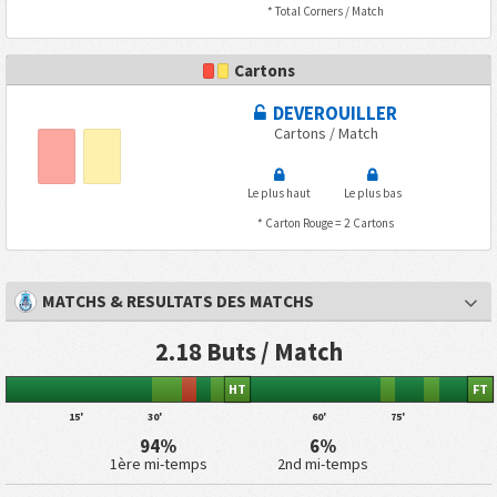
* Total Corners / Match
Cartons
DEVEROUILLER
Cartons / Match
Le plus haut
Le plus bas
* Carton Rouge = 2 Cartons
MATCHS & RESULTATS DES MATCHS
2.18 Buts / Match
HT
FT
15'
30'
60'
75'
94%
6%
1ère mi-temps
2nd mi-temps