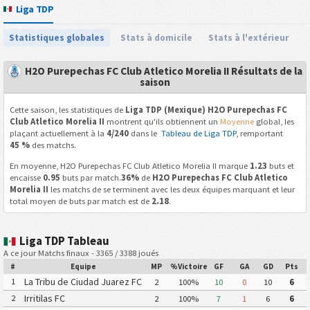
Liga TDP
Statistiques globales
Stats à domicile
Stats à l'extérieur
H2O Purepechas FC Club Atletico Morelia II Résultats de la
saison
Cette saison, les statistiques de
Liga TDP (Mexique) H2O Purepechas FC
Club Atletico Morelia II
montrent qu'ils obtiennent un
Moyenne
global, les
plaçant actuellement à la
4/240
dans le
Tableau de Liga TDP
, remportant
45 %
des matchs.
En moyenne, H2O Purepechas FC Club Atletico Morelia II marque
1.23
buts et
encaisse
0.95
buts par match.
36%
de
H2O Purepechas FC Club Atletico
Morelia II
les matchs de se terminent avec les deux équipes marquant et leur
total moyen de buts par match est de
2.18
.
Liga TDP Tableau
A ce jour Matchs finaux - 3365 / 3388 joués
#
Equipe
MP
%Victoire
GF
GA
GD
Pts
La Tribu de Ciudad Juarez FC
1
2
100%
10
0
10
6
Irritilas FC
2
2
100%
7
1
6
6