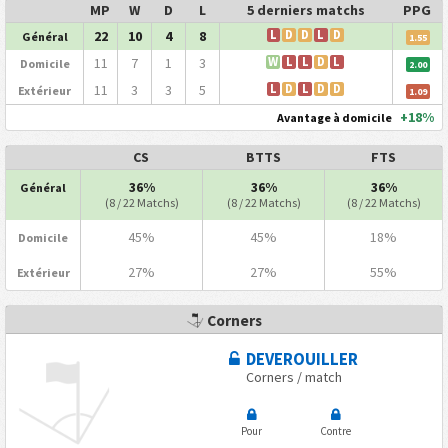
MP
W
D
L
5 derniers matchs
PPG
22
10
4
8
L
D
D
L
D
Général
1.55
11
7
1
3
W
L
L
D
L
Domicile
2.00
11
3
3
5
L
D
L
D
D
Extérieur
1.09
+18%
Avantage à domicile
CS
BTTS
FTS
36%
36%
36%
Général
(8 / 22 Matchs)
(8 / 22 Matchs)
(8 / 22 Matchs)
45%
45%
18%
Domicile
27%
27%
55%
Extérieur
Corners
DEVEROUILLER
Corners / match
Pour
Contre