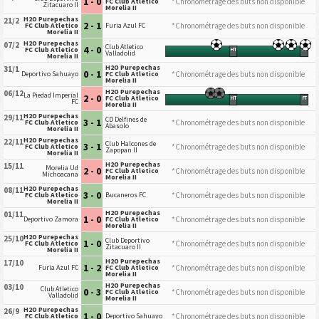
1 - 0
*Chronométrage des buts non disponible
FC Club Atletico
Zitacuaro II
Morelia II
H2O Purepechas
21/2
2 - 1
*Chronométrage des buts non disponible
FC Club Atletico
Furia Azul FC
Morelia II
H2O Purepechas
07/2
Club Atletico
4 - 0
FC Club Atletico
HT
FT
Valladolid
Morelia II
H2O Purepechas
31/1
0 - 1
*Chronométrage des buts non disponible
Deportivo Sahuayo
FC Club Atletico
Morelia II
H2O Purepechas
06/12
La Piedad Imperial
2 - 0
FC Club Atletico
HT
FT
FC
Morelia II
H2O Purepechas
29/11
CD Delfines de
3 - 1
*Chronométrage des buts non disponible
FC Club Atletico
Abasolo
Morelia II
H2O Purepechas
22/11
Club Halcones de
3 - 1
*Chronométrage des buts non disponible
FC Club Atletico
Zapopan II
Morelia II
H2O Purepechas
15/11
Morelia Ud
2 - 0
*Chronométrage des buts non disponible
FC Club Atletico
Michoacana
Morelia II
H2O Purepechas
08/11
3 - 0
*Chronométrage des buts non disponible
FC Club Atletico
Bucaneros FC
Morelia II
H2O Purepechas
01/11
1 - 0
*Chronométrage des buts non disponible
Deportivo Zamora
FC Club Atletico
Morelia II
H2O Purepechas
25/10
Club Deportivo
1 - 0
*Chronométrage des buts non disponible
FC Club Atletico
Zitacuaro II
Morelia II
H2O Purepechas
17/10
1 - 2
*Chronométrage des buts non disponible
Furia Azul FC
FC Club Atletico
Morelia II
H2O Purepechas
03/10
Club Atletico
0 - 3
*Chronométrage des buts non disponible
FC Club Atletico
Valladolid
Morelia II
H2O Purepechas
26/9
1 - 0
*Chronométrage des buts non disponible
FC Club Atletico
Deportivo Sahuayo