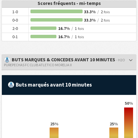
Scores fréquents - mi-temps
1-0
33.3%
/
2
fois
0-0
33.3%
/
2
fois
2-0
16.7%
/
1
fois
0-1
16.7%
/
1
fois
BUTS MARQUES & CONCEDES AVANT 10 MINUTES
- H2O
PUREPECHAS FC CLUB ATLETICO MORELIA II
Buts marqués avant 10 minutes
50%
25%
25%