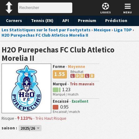
LIGUES
MENU
Corners
Tennis (EN)
API
Premium
Prédiction
Les Statistiques sur le foot par Footystats
›
Mexique
›
Liga TDP
›
H2O Purepechas FC Club Atletico Morelia II
H2O Purepechas FC Club Atletico
Morelia II
Forme
-
Moyenne
Résultat
1.55
L
D
D
L
D
Marqué
-
Très mauvais
1.23
Marqué / match
Encaissé
-
Excellent
0.95
Encaissé / match
123%
Risque -
-
Très Haut Risque
saison :
2025/26