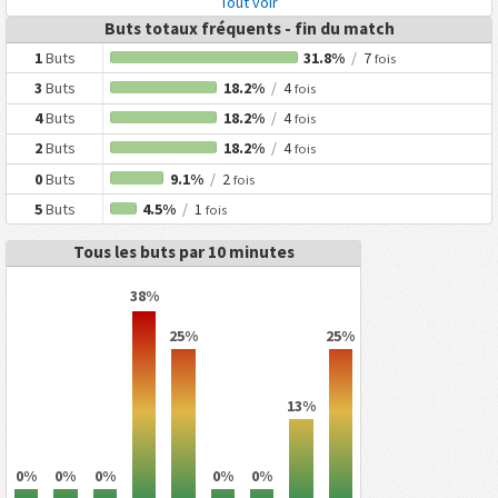
Tout voir
Buts totaux fréquents - fin du match
1
Buts
31.8%
/
7
fois
3
Buts
18.2%
/
4
fois
4
Buts
18.2%
/
4
fois
2
Buts
18.2%
/
4
fois
0
Buts
9.1%
/
2
fois
5
Buts
4.5%
/
1
fois
Tous les buts par 10 minutes
38%
25%
25%
13%
0%
0%
0%
0%
0%