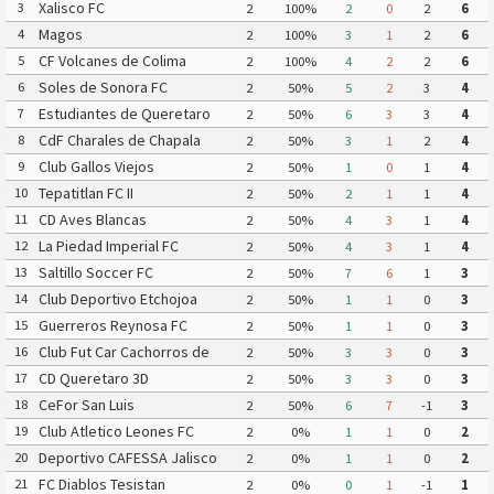
Xalisco FC
3
2
100%
2
0
2
6
Magos
4
2
100%
3
1
2
6
CF Volcanes de Colima
5
2
100%
4
2
2
6
Deportivo Tala
Soles de Sonora FC
6
2
50%
5
2
3
4
Estudiantes de Queretaro
7
2
50%
6
3
3
4
FC
CdF Charales de Chapala
8
2
50%
3
1
2
4
Club Gallos Viejos
9
2
50%
1
0
1
4
Tepatitlan FC II
10
2
50%
2
1
1
4
CD Aves Blancas
11
2
50%
4
3
1
4
La Piedad Imperial FC
12
2
50%
4
3
1
4
Saltillo Soccer FC
13
2
50%
7
6
1
3
Club Deportivo Etchojoa
14
2
50%
1
1
0
3
Guerreros Reynosa FC
15
2
50%
1
1
0
3
Club Fut Car Cachorros de
16
2
50%
3
3
0
3
Leon
CD Queretaro 3D
17
2
50%
3
3
0
3
CeFor San Luis
18
2
50%
6
7
-1
3
Club Atletico Leones FC
19
2
0%
1
1
0
2
Deportivo CAFESSA Jalisco
20
2
0%
1
1
0
2
FC Diablos Tesistan
21
2
0%
0
1
-1
1