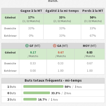
match.
Gagne à la MT
égalité à la mi-temps
Perds à la MT
17%
33%
50%
Général
(1 / 22 Matchs)
(2 / 22 Matchs)
(3 / 22 Matchs)
33%
33%
33%
Domicile
0%
33%
67%
Extérieur
GF
(MT)
GA
(MT)
MOY
(MT)
0.17
0.67
0.83
Général
/ Matchs
/ Matchs
/ Matchs
0.33
0.33
0.67
Domicile
0.00
1.00
1.00
Extérieur
Buts totaux fréquents - mi-temps
1
Buts
50%
/
3
fois
0
Buts
33.3%
/
2
fois
2
Buts
16.7%
/
1
fois