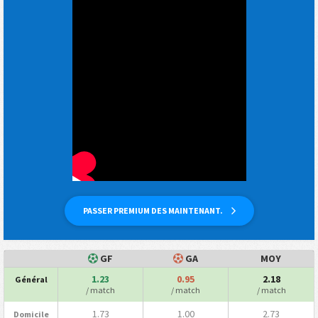
PASSER PREMIUM DES MAINTENANT.
GF
GA
MOY
1.23
0.95
2.18
Général
/ match
/ match
/ match
1.73
1.00
2.73
Domicile