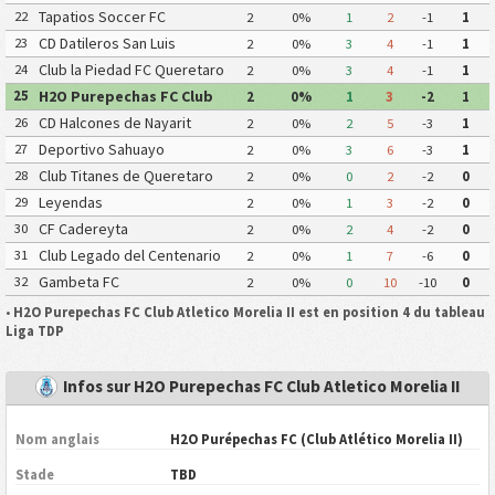
Tapatios Soccer FC
22
2
0%
1
2
-1
1
CD Datileros San Luis
23
2
0%
3
4
-1
1
Club la Piedad FC Queretaro
24
2
0%
3
4
-1
1
H2O Purepechas FC Club
25
2
0%
1
3
-2
1
Atletico Morelia II
CD Halcones de Nayarit
26
2
0%
2
5
-3
1
Deportivo Sahuayo
27
2
0%
3
6
-3
1
Club Titanes de Queretaro
28
2
0%
0
2
-2
0
Leyendas
29
2
0%
1
3
-2
0
CF Cadereyta
30
2
0%
2
4
-2
0
Club Legado del Centenario
31
2
0%
1
7
-6
0
Gambeta FC
32
2
0%
0
10
-10
0
•
H2O Purepechas FC Club Atletico Morelia II est en position 4 du tableau
Liga TDP
Infos sur H2O Purepechas FC Club Atletico Morelia II
Nom anglais
H2O Purépechas FC (Club Atlético Morelia II)
Stade
TBD