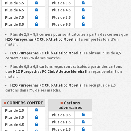
Plus de 5.5
Plus de 3.5
Plus de 6.5
Plus de 4.5
Plus de 7.5
Plus de 5.5
Plus de 8.5
Plus de 6.5
Plus de 2,5 ~ 8,5 corners pour sont calculés à partir des corners que
H2O Purepechas FC Club Atletico Morelia II
a remportés lors d'un
match.
H2O Purepechas FC Club Atletico Morelia II
a obtenu plus de 4,5
corners dans ?% de ses matchs.
Plus de 0,5 à 6,5 cartons reçus sont calculés à partir des cartons
que
H2O Purepechas FC Club Atletico Morelia II
a reçus pendant un
match.
H2O Purepechas FC Club Atletico Morelia II
a reçu plus de 2,5
cartons dans ?% de ses matchs.
CORNERS CONTRE
Cartons
adversaires
Plus de 2.5
Plus de 0.5
Plus de 3.5
Plus de 1.5
Plus de 4.5
Plus de 2.5