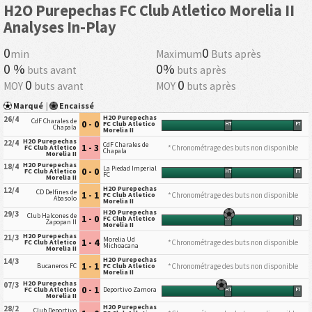
H2O Purepechas FC Club Atletico Morelia II
Analyses In-Play
0
0
min
Maximum
Buts après
0 %
0%
buts avant
buts après
0
0
MOY
buts avant
MOY
buts après
Marqué
|
Encaissé
H2O Purepechas
26/4
CdF Charales de
0 - 0
FC Club Atletico
HT
FT
Chapala
Morelia II
H2O Purepechas
22/4
CdF Charales de
1 - 3
*Chronométrage des buts non disponible
FC Club Atletico
Chapala
Morelia II
H2O Purepechas
18/4
La Piedad Imperial
0 - 0
FC Club Atletico
HT
FT
FC
Morelia II
H2O Purepechas
12/4
CD Delfines de
1 - 1
*Chronométrage des buts non disponible
FC Club Atletico
Abasolo
Morelia II
H2O Purepechas
29/3
Club Halcones de
1 - 0
FC Club Atletico
HT
FT
Zapopan II
Morelia II
H2O Purepechas
21/3
Morelia Ud
1 - 4
*Chronométrage des buts non disponible
FC Club Atletico
Michoacana
Morelia II
H2O Purepechas
14/3
1 - 1
*Chronométrage des buts non disponible
Bucaneros FC
FC Club Atletico
Morelia II
H2O Purepechas
07/3
0 - 1
FC Club Atletico
Deportivo Zamora
HT
FT
Morelia II
H2O Purepechas
28/2
Club Deportivo