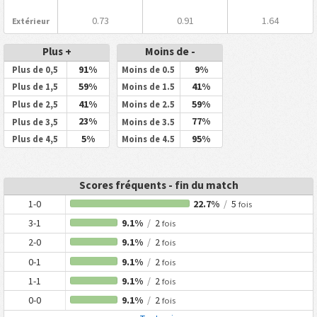
0.73
0.91
1.64
Extérieur
Plus +
Moins de -
91%
9%
Plus de 0,5
Moins de 0.5
59%
41%
Plus de 1,5
Moins de 1.5
41%
59%
Plus de 2,5
Moins de 2.5
23%
77%
Plus de 3,5
Moins de 3.5
5%
95%
Plus de 4,5
Moins de 4.5
Scores fréquents - fin du match
1-0
22.7%
/
5
fois
3-1
9.1%
/
2
fois
2-0
9.1%
/
2
fois
0-1
9.1%
/
2
fois
1-1
9.1%
/
2
fois
0-0
9.1%
/
2
fois