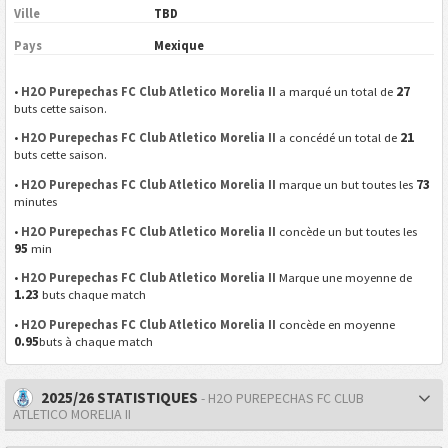
Ville
TBD
Pays
Mexique
27
•
H2O Purepechas FC Club Atletico Morelia II
a marqué un total de
buts cette saison.
21
•
H2O Purepechas FC Club Atletico Morelia II
a concédé un total de
buts cette saison.
73
•
H2O Purepechas FC Club Atletico Morelia II
marque un but toutes les
minutes
•
H2O Purepechas FC Club Atletico Morelia II
concède un but toutes les
95
min
•
H2O Purepechas FC Club Atletico Morelia II
Marque une moyenne de
1.23
buts chaque match
•
H2O Purepechas FC Club Atletico Morelia II
concède en moyenne
0.95
buts à chaque match
2025/26 STATISTIQUES
- H2O PUREPECHAS FC CLUB
ATLETICO MORELIA II