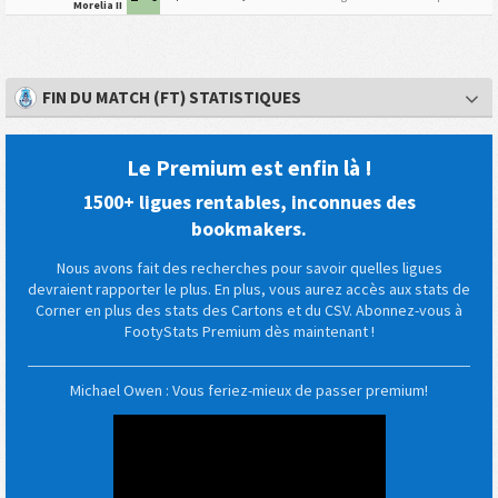
Morelia II
FIN DU MATCH (FT) STATISTIQUES
Le Premium est enfin là !
1500+ ligues rentables, inconnues des
bookmakers.
Nous avons fait des recherches pour savoir quelles ligues
devraient rapporter le plus. En plus, vous aurez accès aux stats de
Corner en plus des stats des Cartons et du CSV. Abonnez-vous à
FootyStats Premium dès maintenant !
Michael Owen : Vous feriez-mieux de passer premium!