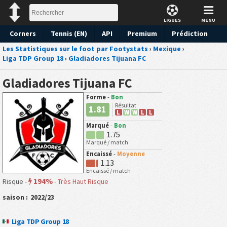
LIGUES
MENU
Corners
Tennis (EN)
API
Premium
Prédiction
Les Statistiques sur le foot par Footystats
›
Mexique
›
Liga TDP Group 18
›
Gladiadores Tijuana FC
Gladiadores Tijuana FC
Forme
-
Bon
Résultat
1.81
L
W
W
L
L
Marqué
-
Bon
1.75
Marqué / match
Encaissé
-
Moyenne
1.13
Encaissé / match
194%
Risque -
-
Très Haut Risque
saison :
2022/23
Liga TDP Group 18