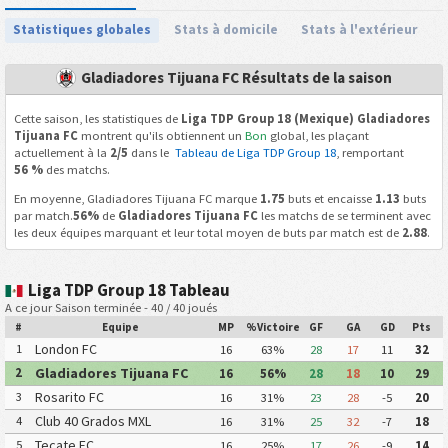
Statistiques globales
Stats à domicile
Stats à l'extérieur
Gladiadores Tijuana FC Résultats de la saison
Cette saison, les statistiques de
Liga TDP Group 18 (Mexique) Gladiadores
Tijuana FC
montrent qu'ils obtiennent un
Bon
global, les plaçant
actuellement à la
2/5
dans le
Tableau de Liga TDP Group 18
, remportant
56 %
des matchs.
En moyenne, Gladiadores Tijuana FC marque
1.75
buts et encaisse
1.13
buts
par match.
56%
de
Gladiadores Tijuana FC
les matchs de se terminent avec
les deux équipes marquant et leur total moyen de buts par match est de
2.88
.
Liga TDP Group 18 Tableau
A ce jour Saison terminée - 40 / 40 joués
#
Equipe
MP
%Victoire
GF
GA
GD
Pts
London FC
1
16
63%
28
17
11
32
Gladiadores Tijuana FC
2
16
56%
28
18
10
29
Rosarito FC
3
16
31%
23
28
-5
20
Club 40 Grados MXL
4
16
31%
25
32
-7
18
Tecate FC
5
16
25%
17
26
-9
14