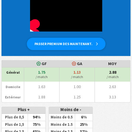
PASSER PREMIUM DES MAINTENANT.
GF
GA
MOY
1.75
1.13
2.88
Général
/ match
/ match
/ match
1.63
1.00
2.63
Domicile
1.88
1.25
3.13
Extérieur
Plus +
Moins de -
94%
6%
Plus de 0,5
Moins de 0.5
75%
25%
Plus de 1,5
Moins de 1.5
63%
37%
Plus de 2,5
Moins de 2.5