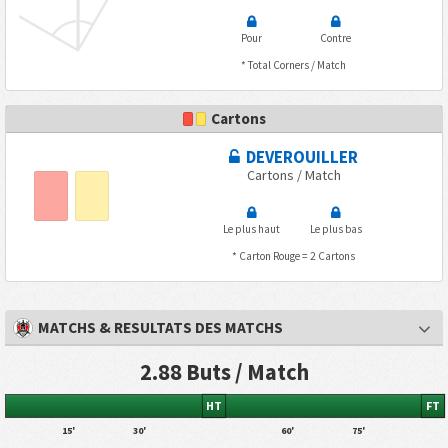
Pour
Contre
* Total Corners / Match
Cartons
DEVEROUILLER
Cartons / Match
Le plus haut
Le plus bas
* Carton Rouge = 2 Cartons
MATCHS & RESULTATS DES MATCHS
2.88 Buts / Match
HT
FT
15'
30'
60'
75'