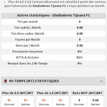
Plus de 0,5 à 6,5 Cartons Adversaire est calculée à partir des cartons
que l'adversaire de
Gladiadores Tijuana FC
a reçus pendant un match.
Autres statistiques - Gladiadores Tijuana FC
0
Tirs par match
0.00
Tirs cadrés / Match
0.00
Tirs Hors-cadre / Match
0
Fautes par Match
0.00
Hors-jeu / Match
0%
Possession moyenne
31%
BTTS & Victoire
0%
Marqué dans les 2 Mi-Temps
MI-TEMPS (MT) STATISTIQUES
Plus de 0.5 1MT/2MT
Plus de 1.5 1MT/2MT
Buts MOY 1MT/2MT
0
0
0
0
0
0.00
%
%
%
%
1ère mi-
2nd mi-
1ère mi-
2nd mi-
1ère mi-
2nd mi-