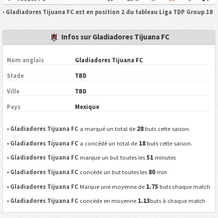
•
Gladiadores Tijuana FC est en position 2 du tableau Liga TDP Group 18
Infos sur Gladiadores Tijuana FC
Nom anglais
Gladiadores Tijuana FC
Stade
TBD
Ville
TBD
Pays
Mexique
28
•
Gladiadores Tijuana FC
a marqué un total de
buts cette saison.
18
•
Gladiadores Tijuana FC
a concédé un total de
buts cette saison.
51
•
Gladiadores Tijuana FC
marque un but toutes les
minutes
80
•
Gladiadores Tijuana FC
concède un but toutes les
min
1.75
•
Gladiadores Tijuana FC
Marque une moyenne de
buts chaque match
1.13
•
Gladiadores Tijuana FC
concède en moyenne
buts à chaque match