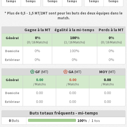
temps
temps
temps
temps
temps
temps
* Plus de 0,5 - 1,5 MT/2MT sont pour les buts des deux équipes dans le
match.
Gagne à la MT
égalité à la mi-temps
Perds à la MT
0%
100%
0%
Général
(0 / 16 Matchs)
(1 / 16 Matchs)
(0 / 16 Matchs)
0%
100%
0%
Domicile
0%
0%
0%
Extérieur
GF
(MT)
GA
(MT)
MOY
(MT)
0.00
0.00
0.00
Général
/ Matchs
/ Matchs
/ Matchs
0.00
0.00
0.00
Domicile
0.00
0.00
0.00
Extérieur
Buts totaux fréquents - mi-temps
0
Buts
100%
/
1
fois