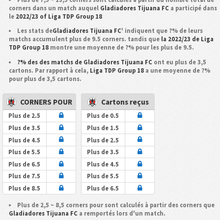
corners dans un match auquel
Gladiadores Tijuana FC
a participé dans
le
2022/23 of Liga TDP Group 18
Les stats de
Gladiadores Tijuana FC
' indiquent que ?% de leurs
matchs accumulent plus de 9.5 corners. tandis que
la 2022/23 de Liga
TDP Group 18
montre une moyenne de ?% pour les plus de 9.5.
?% des des matchs de Gladiadores Tijuana FC
ont eu plus de 3,5
cartons. Par rapport à cela,
Liga TDP Group 18
a une moyenne de ?%
pour plus de 3,5 cartons.
CORNERS POUR
Cartons reçus
Plus de 2.5
Plus de 0.5
Plus de 3.5
Plus de 1.5
Plus de 4.5
Plus de 2.5
Plus de 5.5
Plus de 3.5
Plus de 6.5
Plus de 4.5
Plus de 7.5
Plus de 5.5
Plus de 8.5
Plus de 6.5
Plus de 2,5 ~ 8,5 corners pour sont calculés à partir des corners que
Gladiadores Tijuana FC
a remportés lors d'un match.