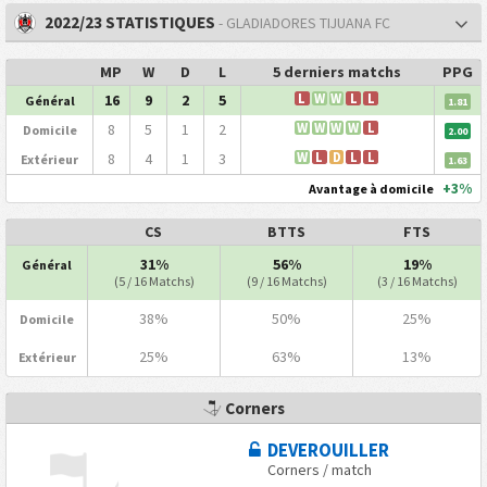
2022/23 STATISTIQUES
- GLADIADORES TIJUANA FC
MP
W
D
L
5 derniers matchs
PPG
16
9
2
5
L
W
W
L
L
Général
1.81
8
5
1
2
W
W
W
W
L
Domicile
2.00
8
4
1
3
W
L
D
L
L
Extérieur
1.63
+3%
Avantage à domicile
CS
BTTS
FTS
31%
56%
19%
Général
(5 / 16 Matchs)
(9 / 16 Matchs)
(3 / 16 Matchs)
38%
50%
25%
Domicile
25%
63%
13%
Extérieur
Corners
DEVEROUILLER
Corners / match