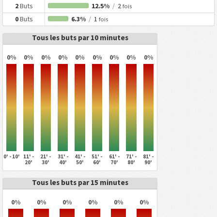
2
Buts
12.5%
/
2
fois
0
Buts
6.3%
/
1
fois
Tous les buts par 10 minutes
0%
0%
0%
0%
0%
0%
0%
0%
0%
0' - 10'
11' -
21' -
31' -
41' -
51' -
61' -
71' -
81' -
20'
30'
40'
50'
60'
70'
80'
90'
Tous les buts par 15 minutes
0%
0%
0%
0%
0%
0%