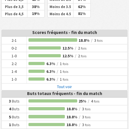
38%
62%
Plus de 3,5
Moins de 3.5
19%
81%
Plus de 4,5
Moins de 4.5
Scores fréquents - fin du match
2-1
18.8%
/
3
fois
0-2
12.5%
/
2
fois
1-0
12.5%
/
2
fois
2-2
6.3%
/
1
fois
1-4
6.3%
/
1
fois
1-3
6.3%
/
1
fois
Tout voir
Buts totaux fréquents - fin du match
3
Buts
25%
/
4
fois
4
Buts
18.8%
/
3
fois
5
Buts
18.8%
/
3
fois
1
Buts
18.8%
/
3
fois