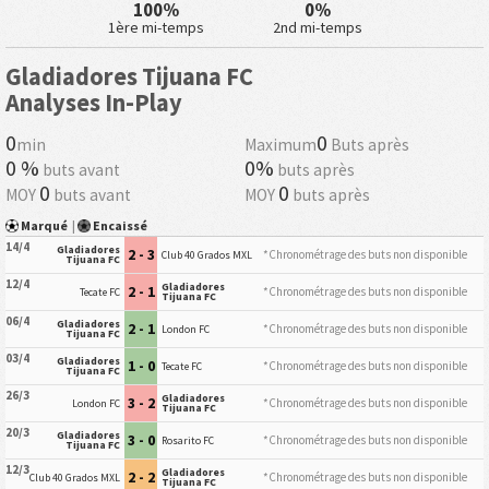
100%
0%
1ère mi-temps
2nd mi-temps
Gladiadores Tijuana FC
Analyses In-Play
0
0
min
Maximum
Buts après
0 %
0%
buts avant
buts après
0
0
MOY
buts avant
MOY
buts après
Marqué
|
Encaissé
14/4
Gladiadores
2 - 3
*Chronométrage des buts non disponible
Club 40 Grados MXL
Tijuana FC
12/4
Gladiadores
2 - 1
*Chronométrage des buts non disponible
Tecate FC
Tijuana FC
06/4
Gladiadores
2 - 1
*Chronométrage des buts non disponible
London FC
Tijuana FC
03/4
Gladiadores
1 - 0
*Chronométrage des buts non disponible
Tecate FC
Tijuana FC
26/3
Gladiadores
3 - 2
*Chronométrage des buts non disponible
London FC
Tijuana FC
20/3
Gladiadores
3 - 0
*Chronométrage des buts non disponible
Rosarito FC
Tijuana FC
12/3
Gladiadores
2 - 2
*Chronométrage des buts non disponible
Club 40 Grados MXL
Tijuana FC