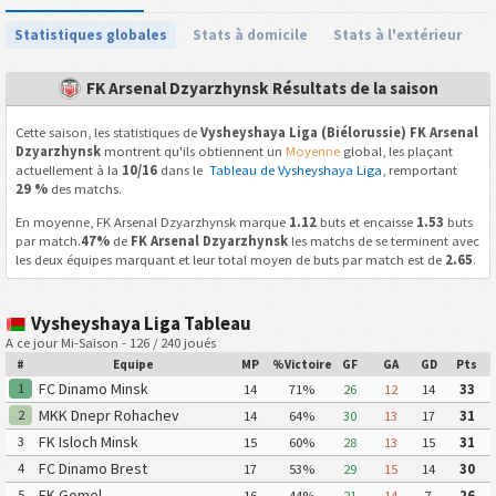
Statistiques globales
Stats à domicile
Stats à l'extérieur
FK Arsenal Dzyarzhynsk Résultats de la saison
Cette saison, les statistiques de
Vysheyshaya Liga (Biélorussie) FK Arsenal
Dzyarzhynsk
montrent qu'ils obtiennent un
Moyenne
global, les plaçant
actuellement à la
10/16
dans le
Tableau de Vysheyshaya Liga
, remportant
29 %
des matchs.
En moyenne, FK Arsenal Dzyarzhynsk marque
1.12
buts et encaisse
1.53
buts
par match.
47%
de
FK Arsenal Dzyarzhynsk
les matchs de se terminent avec
les deux équipes marquant et leur total moyen de buts par match est de
2.65
.
Vysheyshaya Liga Tableau
A ce jour Mi-Saison - 126 / 240 joués
#
Equipe
MP
%Victoire
GF
GA
GD
Pts
FC Dinamo Minsk
1
14
71%
26
12
14
33
MKK Dnepr Rohachev
2
14
64%
30
13
17
31
FK Isloch Minsk
3
15
60%
28
13
15
31
FC Dinamo Brest
4
17
53%
29
15
14
30
FK Gomel
5
16
44%
21
14
7
26