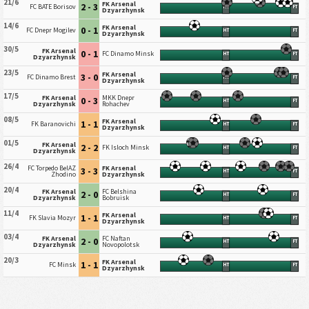
21/6
FK Arsenal
2 - 3
FC BATE Borisov
HT
FT
Dzyarzhynsk
14/6
FK Arsenal
0 - 1
FC Dnepr Mogilev
HT
FT
Dzyarzhynsk
30/5
FK Arsenal
0 - 1
FC Dinamo Minsk
HT
FT
Dzyarzhynsk
23/5
FK Arsenal
3 - 0
FC Dinamo Brest
HT
FT
Dzyarzhynsk
17/5
FK Arsenal
MKK Dnepr
0 - 3
HT
FT
Dzyarzhynsk
Rohachev
08/5
FK Arsenal
1 - 1
FK Baranovichi
HT
FT
Dzyarzhynsk
01/5
FK Arsenal
2 - 2
FK Isloch Minsk
HT
FT
Dzyarzhynsk
26/4
FC Torpedo BelAZ
FK Arsenal
3 - 3
HT
FT
Zhodino
Dzyarzhynsk
20/4
FK Arsenal
FC Belshina
2 - 0
HT
FT
Dzyarzhynsk
Bobruisk
11/4
FK Arsenal
1 - 1
FK Slavia Mozyr
HT
FT
Dzyarzhynsk
03/4
FK Arsenal
FC Naftan
2 - 0
HT
FT
Dzyarzhynsk
Novopolotsk
20/3
FK Arsenal
1 - 1
FC Minsk
HT
FT
Dzyarzhynsk