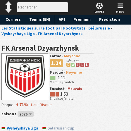
LIGUES
MENU
Corners
Tennis (EN)
API
Premium
Prédiction
Les Statistiques sur le foot par Footystats
›
Biélorussie
›
Vysheyshaya Liga
›
FK Arsenal Dzyarzhynsk
FK Arsenal Dzyarzhynsk
Forme
-
Moyenne
Résultat
1.24
D
W
L
L
L
Marqué
-
Moyenne
1.12
Marqué / match
Encaissé
-
Mauvais
1.53
Encaissé / match
71%
Risque -
-
Haut Risque
saison :
2026
Vysheyshaya Liga
Belarusian Cup