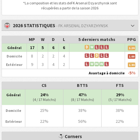
*La composition et les stats de
FK Arsenal Dzyarzhynsk
sont
récupérées a partir de la saison 2026
2026 STATISTIQUES
- FK ARSENAL DZYARZHYNSK
MP
W
D
L
5 derniers matchs
PPG
17
5
6
6
D
W
L
L
L
Général
1.24
8
2
2
4
L
L
D
L
L
Domicile
1.00
9
3
4
2
L
W
W
W
L
Extérieur
1.44
-5%
Avantage à domicile
CS
BTTS
FTS
24%
47%
29%
Général
(4 / 17 Matchs)
(8 / 17 Matchs)
(5 / 17 Matchs)
25%
38%
38%
Domicile
22%
56%
22%
Extérieur
Corners