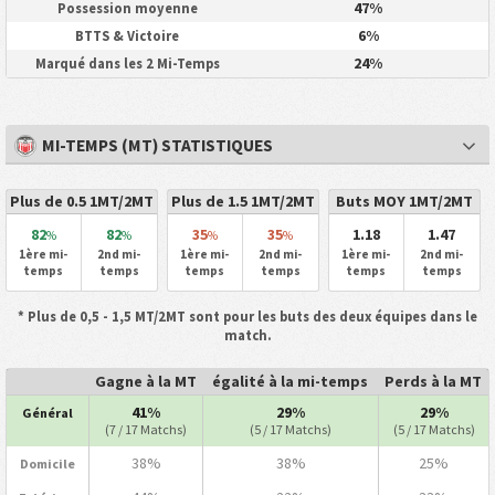
47%
Possession moyenne
6%
BTTS & Victoire
24%
Marqué dans les 2 Mi-Temps
MI-TEMPS (MT) STATISTIQUES
Plus de 0.5 1MT/2MT
Plus de 1.5 1MT/2MT
Buts MOY 1MT/2MT
82
82
35
35
1.18
1.47
%
%
%
%
1ère mi-
2nd mi-
1ère mi-
2nd mi-
1ère mi-
2nd mi-
temps
temps
temps
temps
temps
temps
* Plus de 0,5 - 1,5 MT/2MT sont pour les buts des deux équipes dans le
match.
Gagne à la MT
égalité à la mi-temps
Perds à la MT
41%
29%
29%
Général
(7 / 17 Matchs)
(5 / 17 Matchs)
(5 / 17 Matchs)
38%
38%
25%
Domicile