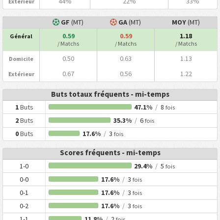
44%
22%
33%
Extérieur
GF
(MT)
GA
(MT)
MOY
(MT)
0.59
0.59
1.18
Général
/ Matchs
/ Matchs
/ Matchs
0.50
0.63
1.13
Domicile
0.67
0.56
1.22
Extérieur
Buts totaux fréquents - mi-temps
1
Buts
47.1%
/
8
fois
2
Buts
35.3%
/
6
fois
0
Buts
17.6%
/
3
fois
Scores fréquents - mi-temps
1-0
29.4%
/
5
fois
0-0
17.6%
/
3
fois
0-1
17.6%
/
3
fois
0-2
17.6%
/
3
fois
1-1
11.8%
/
2
fois