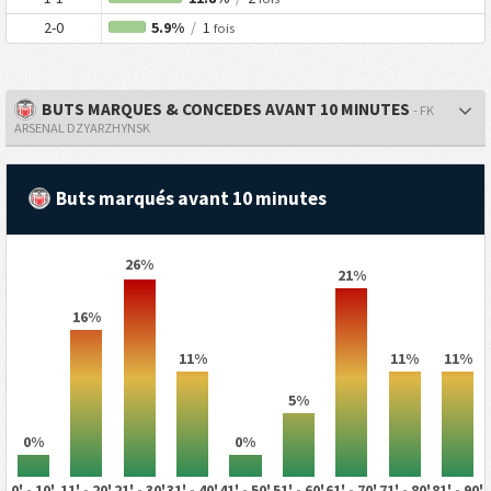
2-0
5.9%
/
1
fois
BUTS MARQUES & CONCEDES AVANT 10 MINUTES
- FK
ARSENAL DZYARZHYNSK
Buts marqués avant 10 minutes
26%
21%
16%
11%
11%
11%
5%
0%
0%
0' - 10'
11' - 20'
21' - 30'
31' - 40'
41' - 50'
51' - 60'
61' - 70'
71' - 80'
81' - 90'