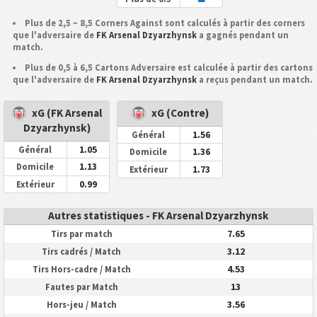
Plus de 2,5 ~ 8,5 Corners Against sont calculés à partir des corners
que l'adversaire de
FK Arsenal Dzyarzhynsk
a gagnés pendant un
match.
Plus de 0,5 à 6,5 Cartons Adversaire est calculée à partir des cartons
que l'adversaire de
FK Arsenal Dzyarzhynsk
a reçus pendant un match.
xG (FK Arsenal
xG (Contre)
Dzyarzhynsk)
1.56
Général
1.05
Général
1.36
Domicile
1.13
Domicile
1.73
Extérieur
0.99
Extérieur
Autres statistiques - FK Arsenal Dzyarzhynsk
7.65
Tirs par match
3.12
Tirs cadrés / Match
4.53
Tirs Hors-cadre / Match
13
Fautes par Match
3.56
Hors-jeu / Match