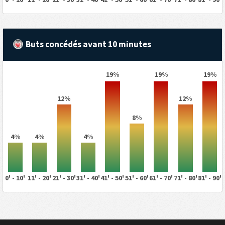
Buts concédés avant 10 minutes
19%
19%
19%
12%
12%
8%
4%
4%
4%
0' - 10'
11' - 20'
21' - 30'
31' - 40'
41' - 50'
51' - 60'
61' - 70'
71' - 80'
81' - 90'