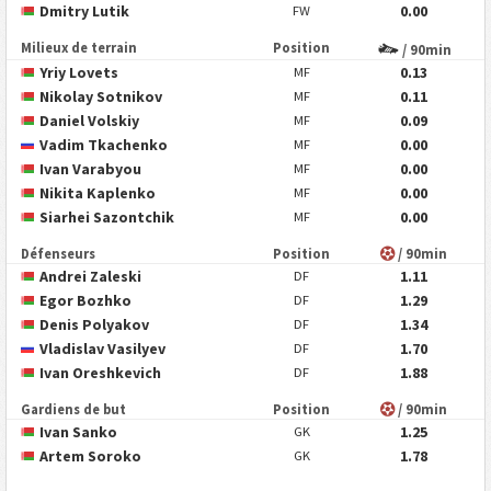
Dmitry Lutik
0.00
FW
Milieux de terrain
Position
/ 90min
Yriy Lovets
0.13
MF
Nikolay Sotnikov
0.11
MF
Daniel Volskiy
0.09
MF
Vadim Tkachenko
0.00
MF
Ivan Varabyou
0.00
MF
Nikita Kaplenko
0.00
MF
Siarhei Sazontchik
0.00
MF
Défenseurs
Position
/ 90min
Andrei Zaleski
1.11
DF
Egor Bozhko
1.29
DF
Denis Polyakov
1.34
DF
Vladislav Vasilyev
1.70
DF
Ivan Oreshkevich
1.88
DF
Gardiens de but
Position
/ 90min
Ivan Sanko
1.25
GK
Artem Soroko
1.78
GK