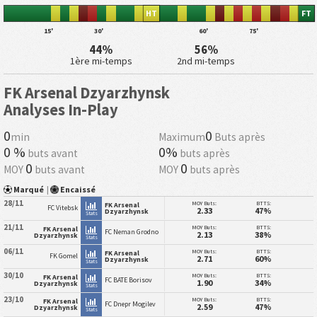
HT
FT
15'
30'
60'
75'
44%
56%
1ère mi-temps
2nd mi-temps
FK Arsenal Dzyarzhynsk
Analyses In-Play
0
0
min
Maximum
Buts après
0 %
0%
buts avant
buts après
0
0
MOY
buts avant
MOY
buts après
Marqué
|
Encaissé
28/11
MOY Buts:
BTTS:
FK Arsenal
FC Vitebsk
2.33
47%
Dzyarzhynsk
Stats
21/11
MOY Buts:
BTTS:
FK Arsenal
FC Neman Grodno
2.13
38%
Dzyarzhynsk
Stats
06/11
MOY Buts:
BTTS:
FK Arsenal
FK Gomel
2.71
60%
Dzyarzhynsk
Stats
30/10
MOY Buts:
BTTS:
FK Arsenal
FC BATE Borisov
1.90
34%
Dzyarzhynsk
Stats
23/10
MOY Buts:
BTTS:
FK Arsenal
FC Dnepr Mogilev
2.59
47%
Dzyarzhynsk
Stats