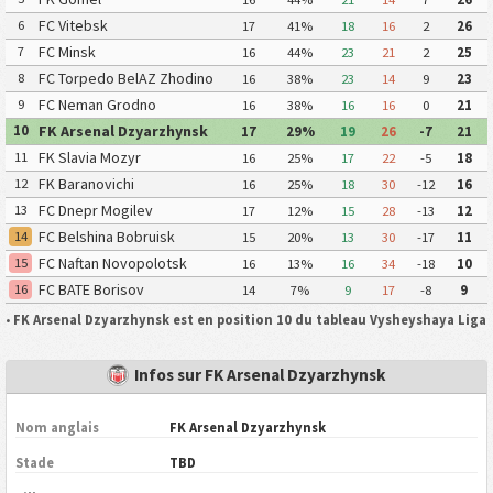
FC Vitebsk
6
17
41%
18
16
2
26
FC Minsk
7
16
44%
23
21
2
25
FC Torpedo BelAZ Zhodino
8
16
38%
23
14
9
23
FC Neman Grodno
9
16
38%
16
16
0
21
FK Arsenal Dzyarzhynsk
10
17
29%
19
26
-7
21
FK Slavia Mozyr
11
16
25%
17
22
-5
18
FK Baranovichi
12
16
25%
18
30
-12
16
FC Dnepr Mogilev
13
17
12%
15
28
-13
12
FC Belshina Bobruisk
14
15
20%
13
30
-17
11
FC Naftan Novopolotsk
15
16
13%
16
34
-18
10
FC BATE Borisov
16
14
7%
9
17
-8
9
•
FK Arsenal Dzyarzhynsk est en position 10 du tableau Vysheyshaya Liga
Infos sur FK Arsenal Dzyarzhynsk
Nom anglais
FK Arsenal Dzyarzhynsk
Stade
TBD