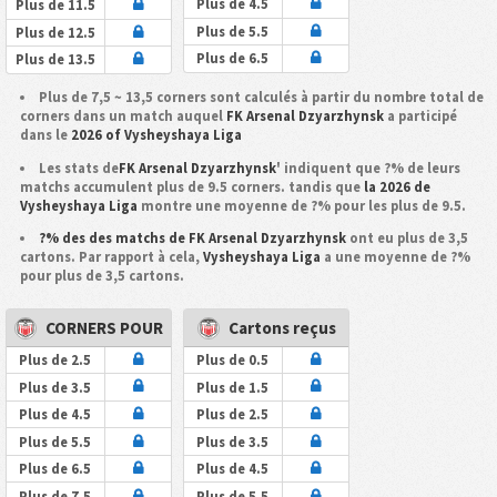
Plus de 4.5
Plus de 11.5
Plus de 5.5
Plus de 12.5
Plus de 6.5
Plus de 13.5
Plus de 7,5 ~ 13,5 corners sont calculés à partir du nombre total de
corners dans un match auquel
FK Arsenal Dzyarzhynsk
a participé
dans le
2026 of Vysheyshaya Liga
Les stats de
FK Arsenal Dzyarzhynsk
' indiquent que ?% de leurs
matchs accumulent plus de 9.5 corners. tandis que
la 2026 de
Vysheyshaya Liga
montre une moyenne de ?% pour les plus de 9.5.
?% des des matchs de FK Arsenal Dzyarzhynsk
ont eu plus de 3,5
cartons. Par rapport à cela,
Vysheyshaya Liga
a une moyenne de ?%
pour plus de 3,5 cartons.
CORNERS POUR
Cartons reçus
Plus de 2.5
Plus de 0.5
Plus de 3.5
Plus de 1.5
Plus de 4.5
Plus de 2.5
Plus de 5.5
Plus de 3.5
Plus de 6.5
Plus de 4.5
Plus de 7.5
Plus de 5.5