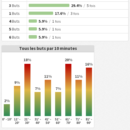
3
Buts
29.4%
/
5
fois
1
Buts
17.6%
/
3
fois
4
Buts
5.9%
/
1
fois
5
Buts
5.9%
/
1
fois
6
Buts
5.9%
/
1
fois
Tous les buts par 10 minutes
18%
20%
16%
11%
11%
9%
7%
7%
2%
0' - 10'
11' -
21' -
31' -
41' -
51' -
61' -
71' -
81' -
20'
30'
40'
50'
60'
70'
80'
90'