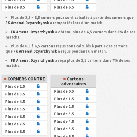
Plus de 8.5
Plus de 6.5
Plus de 2,5 ~ 8,5 corners pour sont calculés à partir des corners que
FK Arsenal Dzyarzhynsk
a remportés lors d'un match.
FK Arsenal Dzyarzhynsk
a obtenu plus de 4,5 corners dans ?% de ses
matchs.
Plus de 0,5 à 6,5 cartons reçus sont calculés à partir des cartons
que
FK Arsenal Dzyarzhynsk
a reçus pendant un match.
FK Arsenal Dzyarzhynsk
a reçu plus de 2,5 cartons dans ?% de ses
matchs.
CORNERS CONTRE
Cartons
adversaires
Plus de 2.5
Plus de 0.5
Plus de 3.5
Plus de 1.5
Plus de 4.5
Plus de 2.5
Plus de 5.5
Plus de 3.5
Plus de 6.5
Plus de 4.5
Plus de 7.5
Plus de 5.5
Plus de 8.5
Plus de 6.5