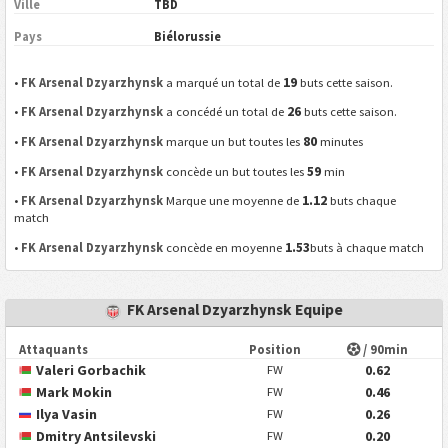
Ville
TBD
Pays
Biélorussie
19
•
FK Arsenal Dzyarzhynsk
a marqué un total de
buts cette saison.
26
•
FK Arsenal Dzyarzhynsk
a concédé un total de
buts cette saison.
80
•
FK Arsenal Dzyarzhynsk
marque un but toutes les
minutes
59
•
FK Arsenal Dzyarzhynsk
concède un but toutes les
min
1.12
•
FK Arsenal Dzyarzhynsk
Marque une moyenne de
buts chaque
match
1.53
•
FK Arsenal Dzyarzhynsk
concède en moyenne
buts à chaque match
FK Arsenal Dzyarzhynsk Equipe
Attaquants
Position
/ 90min
Valeri Gorbachik
0.62
FW
Mark Mokin
0.46
FW
Ilya Vasin
0.26
FW
Dmitry Antsilevski
0.20
FW