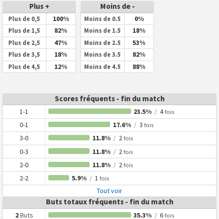
Plus +
Moins de -
100%
0%
Plus de 0,5
Moins de 0.5
82%
18%
Plus de 1,5
Moins de 1.5
47%
53%
Plus de 2,5
Moins de 2.5
18%
82%
Plus de 3,5
Moins de 3.5
12%
88%
Plus de 4,5
Moins de 4.5
Scores fréquents - fin du match
1-1
23.5%
/
4
fois
0-1
17.6%
/
3
fois
3-0
11.8%
/
2
fois
0-3
11.8%
/
2
fois
2-0
11.8%
/
2
fois
2-2
5.9%
/
1
fois
Tout voir
Buts totaux fréquents - fin du match
2
Buts
35.3%
/
6
fois