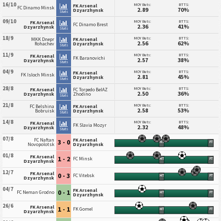
16/10
MOY Buts:
BTTS:
FK Arsenal
FC Dinamo Minsk
2.89
70%
Dzyarzhynsk
Stats
09/10
MOY Buts:
BTTS:
FK Arsenal
FC Dinamo Brest
2.36
41%
Dzyarzhynsk
Stats
18/9
MOY Buts:
BTTS:
MKK Dnepr
FK Arsenal
2.56
62%
Rohachev
Dzyarzhynsk
Stats
11/9
MOY Buts:
BTTS:
FK Arsenal
FK Baranovichi
2.57
38%
Dzyarzhynsk
Stats
04/9
MOY Buts:
BTTS:
FK Arsenal
FK Isloch Minsk
2.81
45%
Dzyarzhynsk
Stats
28/8
MOY Buts:
BTTS:
FK Arsenal
FC Torpedo BelAZ
2.50
36%
Dzyarzhynsk
Zhodino
Stats
21/8
MOY Buts:
BTTS:
FC Belshina
FK Arsenal
2.58
53%
Bobruisk
Dzyarzhynsk
Stats
14/8
MOY Buts:
BTTS:
FK Arsenal
FK Slavia Mozyr
2.32
48%
Dzyarzhynsk
Stats
07/8
FC Naftan
FK Arsenal
3 - 0
HT
FT
Novopolotsk
Dzyarzhynsk
01/8
FK Arsenal
1 - 2
FC Minsk
HT
FT
Dzyarzhynsk
12/7
FK Arsenal
0 - 3
FC Vitebsk
HT
FT
Dzyarzhynsk
04/7
FK Arsenal
0 - 1
FC Neman Grodno
HT
FT
Dzyarzhynsk
26/6
FK Arsenal
1 - 1
FK Gomel
HT
FT
Dzyarzhynsk