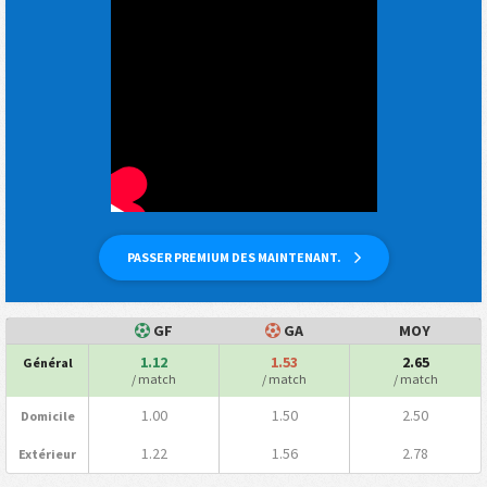
PASSER PREMIUM DES MAINTENANT.
GF
GA
MOY
1.12
1.53
2.65
Général
/ match
/ match
/ match
1.00
1.50
2.50
Domicile
1.22
1.56
2.78
Extérieur