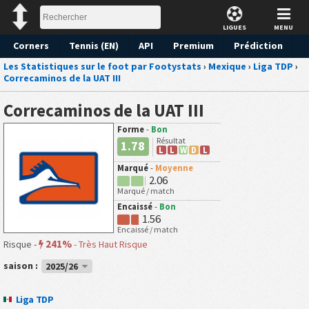
LIGUES
MENU
Corners
Tennis (EN)
API
Premium
Prédiction
Les Statistiques sur le foot par Footystats
›
Mexique
›
Liga TDP
›
Correcaminos de la UAT III
Correcaminos de la UAT III
Forme
-
Bon
Résultat
1.78
L
L
W
D
L
Marqué
-
Moyenne
2.06
Marqué / match
Encaissé
-
Bon
1.56
Encaissé / match
241%
Risque -
-
Très Haut Risque
saison :
2025/26
Liga TDP