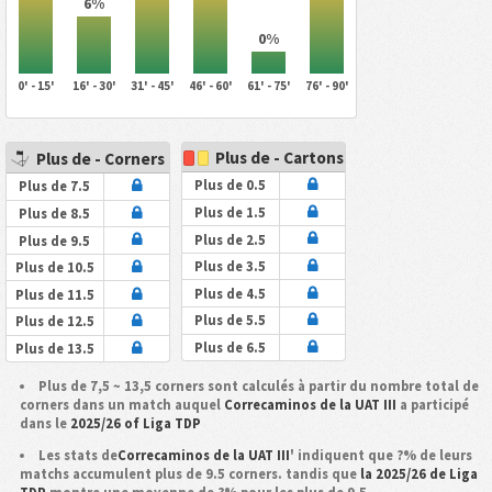
6%
0%
0' - 15'
16' - 30'
31' - 45'
46' - 60'
61' - 75'
76' - 90'
Plus de - Cartons
Plus de - Corners
Plus de 0.5
Plus de 7.5
Plus de 1.5
Plus de 8.5
Plus de 2.5
Plus de 9.5
Plus de 3.5
Plus de 10.5
Plus de 4.5
Plus de 11.5
Plus de 5.5
Plus de 12.5
Plus de 6.5
Plus de 13.5
Plus de 7,5 ~ 13,5 corners sont calculés à partir du nombre total de
corners dans un match auquel
Correcaminos de la UAT III
a participé
dans le
2025/26 of Liga TDP
Les stats de
Correcaminos de la UAT III
' indiquent que ?% de leurs
matchs accumulent plus de 9.5 corners. tandis que
la 2025/26 de Liga