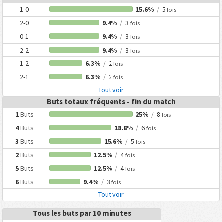
1-0
15.6%
/
5
fois
2-0
9.4%
/
3
fois
0-1
9.4%
/
3
fois
2-2
9.4%
/
3
fois
1-2
6.3%
/
2
fois
2-1
6.3%
/
2
fois
Tout voir
Buts totaux fréquents - fin du match
1
Buts
25%
/
8
fois
4
Buts
18.8%
/
6
fois
3
Buts
15.6%
/
5
fois
2
Buts
12.5%
/
4
fois
5
Buts
12.5%
/
4
fois
6
Buts
9.4%
/
3
fois
Tout voir
Tous les buts par 10 minutes