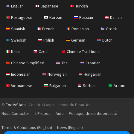
English
Japanese
Turkish
Portuguese
Korean
Russian
Danish
Spanish
French
Romanian
Greek
Swedish
Polish
German
Dutch
Italian
Czech
Chinese Traditional
Chinese Simplified
Thai
Croatian
Indonesian
Norwegian
Hungarian
Vietnamese
Bulgarian
Serbian
Arabic
©
FootyStats
- Construit avec l'amour du Beau Jeu
Nous Contacter
à Propos
Aide
Politique de confidentialité
Terms & Conditions (English)
News (English)