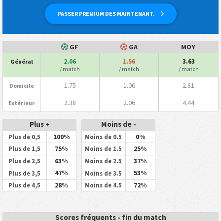
PASSER PREMIUM DES MAINTENANT.
GF
GA
MOY
2.06
1.56
3.63
Général
/ match
/ match
/ match
1.75
1.06
2.81
Domicile
2.38
2.06
4.44
Extérieur
Plus +
Moins de -
100%
0%
Plus de 0,5
Moins de 0.5
75%
25%
Plus de 1,5
Moins de 1.5
63%
37%
Plus de 2,5
Moins de 2.5
47%
53%
Plus de 3,5
Moins de 3.5
28%
72%
Plus de 4,5
Moins de 4.5
Scores fréquents - fin du match