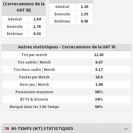
(Correcaminos de la
1.20
Général
UAT III)
1.35
Domicile
1.54
Général
0.43
Extérieur
1.78
Domicile
0.30
Extérieur
Autres statistiques - Correcaminos de la UAT III
11.83
Tirs par match
6.67
Tirs cadrés / Match
5.17
Tirs Hors-cadre / Match
16.5
Fautes par Match
1.00
Hors-jeu / Match
58%
Possession moyenne
34%
BTTS & Victoire
50%
Marqué dans les 2 Mi-Temps
MI-TEMPS (MT) STATISTIQUES