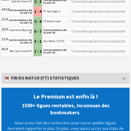
Correcaminos de
2 - 3
*Chronométrage des buts non disponible
Saltillo Soccer FC
la UAT III
04/10
Correcaminos de
1 - 4
*Chronométrage des buts non disponible
FC Santiago II
la UAT III
27/9
Correcaminos de
2 - 0
*Chronométrage des buts non disponible
CF Nuevo Leon
la UAT III
20/9
Guerreros Reynosa
Correcaminos de
5 - 7
*Chronométrage des buts non disponible
FC
la UAT III
13/9
Correcaminos de
3 - 1
*Chronométrage des buts non disponible
San Pedro 7 10 FC
la UAT III
06/9
Correcaminos de
1 - 2
*Chronométrage des buts non disponible
Real San Cosme FC
la UAT III
FIN DU MATCH (FT) STATISTIQUES
Le Premium est enfin là !
1500+ ligues rentables, inconnues des
bookmakers.
Nous avons fait des recherches pour savoir quelles ligues
devraient rapporter le plus. En plus, vous aurez accès aux stats de