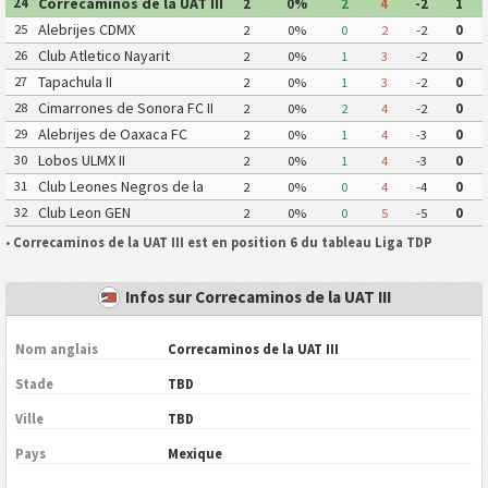
Correcaminos de la UAT III
24
2
0%
2
4
-2
1
Alebrijes CDMX
25
2
0%
0
2
-2
0
Club Atletico Nayarit
26
2
0%
1
3
-2
0
Tapachula II
27
2
0%
1
3
-2
0
Cimarrones de Sonora FC II
28
2
0%
2
4
-2
0
Alebrijes de Oaxaca FC
29
2
0%
1
4
-3
0
Lobos ULMX II
30
2
0%
1
4
-3
0
Club Leones Negros de la
31
2
0%
0
4
-4
0
Universidad de Guadalajara III
Club Leon GEN
32
2
0%
0
5
-5
0
•
Correcaminos de la UAT III est en position 6 du tableau Liga TDP
Infos sur Correcaminos de la UAT III
Nom anglais
Correcaminos de la UAT III
Stade
TBD
Ville
TBD
Pays
Mexique