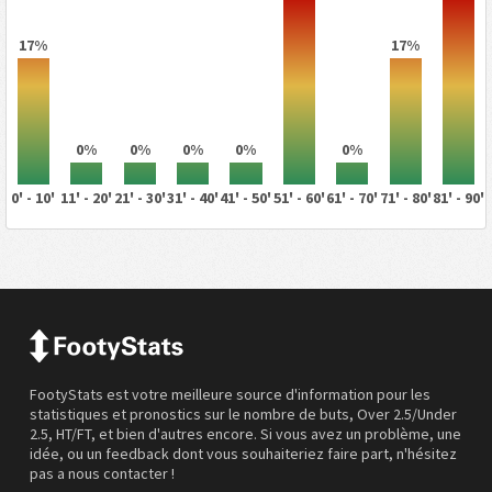
17%
17%
0%
0%
0%
0%
0%
0' - 10'
11' - 20'
21' - 30'
31' - 40'
41' - 50'
51' - 60'
61' - 70'
71' - 80'
81' - 90'
FootyStats est votre meilleure source d'information pour les
statistiques et pronostics sur le nombre de buts, Over 2.5/Under
2.5, HT/FT, et bien d'autres encore. Si vous avez un problème, une
idée, ou un feedback dont vous souhaiteriez faire part, n'hésitez
pas a nous contacter !