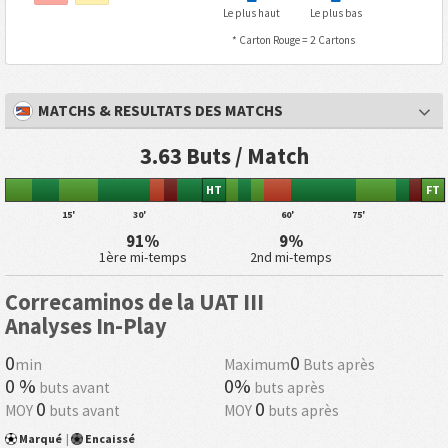
Le plus haut
Le plus bas
* Carton Rouge = 2 Cartons
MATCHS & RESULTATS DES MATCHS
3.63 Buts / Match
HT
FT
15'
30'
60'
75'
91%
9%
1ère mi-temps
2nd mi-temps
Correcaminos de la UAT III
Analyses In-Play
0
0
min
Maximum
Buts après
0 %
0%
buts avant
buts après
0
0
MOY
buts avant
MOY
buts après
Marqué
|
Encaissé