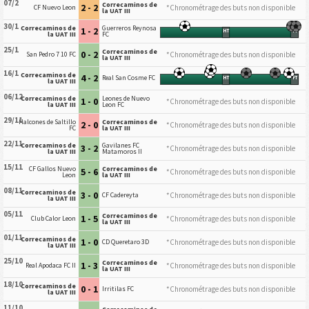
07/2
Correcaminos de
2 - 2
*Chronométrage des buts non disponible
CF Nuevo Leon
la UAT III
30/1
Correcaminos de
Guerreros Reynosa
1 - 2
HT
FT
la UAT III
FC
25/1
Correcaminos de
0 - 2
*Chronométrage des buts non disponible
San Pedro 7 10 FC
la UAT III
16/1
Correcaminos de
4 - 2
Real San Cosme FC
HT
FT
la UAT III
06/12
Correcaminos de
Leones de Nuevo
1 - 0
*Chronométrage des buts non disponible
la UAT III
Leon FC
29/11
Halcones de Saltillo
Correcaminos de
2 - 0
*Chronométrage des buts non disponible
FC
la UAT III
22/11
Correcaminos de
Gavilanes FC
3 - 2
*Chronométrage des buts non disponible
la UAT III
Matamoros II
15/11
CF Gallos Nuevo
Correcaminos de
5 - 6
*Chronométrage des buts non disponible
Leon
la UAT III
08/11
Correcaminos de
3 - 0
*Chronométrage des buts non disponible
CF Cadereyta
la UAT III
05/11
Correcaminos de
1 - 5
*Chronométrage des buts non disponible
Club Calor Leon
la UAT III
01/11
Correcaminos de
1 - 0
*Chronométrage des buts non disponible
CD Queretaro 3D
la UAT III
25/10
Correcaminos de
1 - 3
*Chronométrage des buts non disponible
Real Apodaca FC II
la UAT III
18/10
Correcaminos de
0 - 1
*Chronométrage des buts non disponible
Irritilas FC
la UAT III
11/10