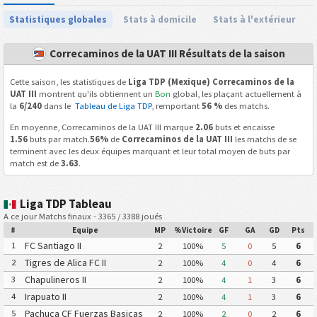
Statistiques globales
Stats à domicile
Stats à l'extérieur
Correcaminos de la UAT III Résultats de la saison
Cette saison, les statistiques de
Liga TDP (Mexique) Correcaminos de la
UAT III
montrent qu'ils obtiennent un
Bon
global, les plaçant actuellement à
la
6/240
dans le
Tableau de Liga TDP
, remportant
56 %
des matchs.
En moyenne, Correcaminos de la UAT III marque
2.06
buts et encaisse
1.56
buts par match.
56%
de
Correcaminos de la UAT III
les matchs de se
terminent avec les deux équipes marquant et leur total moyen de buts par
match est de
3.63
.
Liga TDP Tableau
A ce jour Matchs finaux - 3365 / 3388 joués
#
Equipe
MP
%Victoire
GF
GA
GD
Pts
FC Santiago II
1
2
100%
5
0
5
6
Tigres de Alica FC II
2
2
100%
4
0
4
6
Chapulineros II
3
2
100%
4
1
3
6
Irapuato II
4
2
100%
4
1
3
6
Pachuca CF Fuerzas Basicas
5
2
100%
2
0
2
6