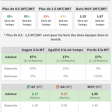
Plus de 0.5 1MT/2MT
Plus de 1.5 1MT/2MT
Buts MOY 1MT/2MT
83
83
33
67
1.33
1.67
%
%
%
%
1ère mi-
2nd mi-
1ère mi-
2nd mi-
1ère mi-
2nd mi-
temps
temps
temps
temps
temps
temps
* Plus de 0,5 - 1,5 MT/2MT sont pour les buts des deux équipes dans le
match.
Gagne à la MT
égalité à la mi-temps
Perds à la MT
67%
17%
17%
Général
(4 / 32 Matchs)
(1 / 32 Matchs)
(1 / 32 Matchs)
80%
20%
0%
Domicile
0%
0%
100%
Extérieur
GF
(MT)
GA
(MT)
MOY
(MT)
1.17
0.17
1.33
Général
/ Matchs
/ Matchs
/ Matchs
1.40
0.00
1.40
Domicile