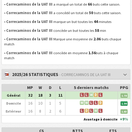
66
•
Correcaminos de la UAT III
a marqué un total de
buts cette saison.
50
•
Correcaminos de la UAT III
a concédé un total de
buts cette saison.
44
•
Correcaminos de la UAT III
marque un but toutes les
minutes
58
•
Correcaminos de la UAT III
concède un but toutes les
min
2.06
•
Correcaminos de la UAT III
Marque une moyenne de
buts chaque
match
1.56
•
Correcaminos de la UAT III
concède en moyenne
buts à chaque
match
2025/26 STATISTIQUES
- CORRECAMINOS DE LA UAT III
MP
W
D
L
5 derniers matchs
PPG
32
18
3
11
L
L
W
D
L
Général
1.78
16
10
1
5
W
W
L
L
D
Domicile
1.94
16
8
2
6
L
D
L
W
L
Extérieur
1.63
+9%
Avantage à domicile
CS
BTTS
FTS