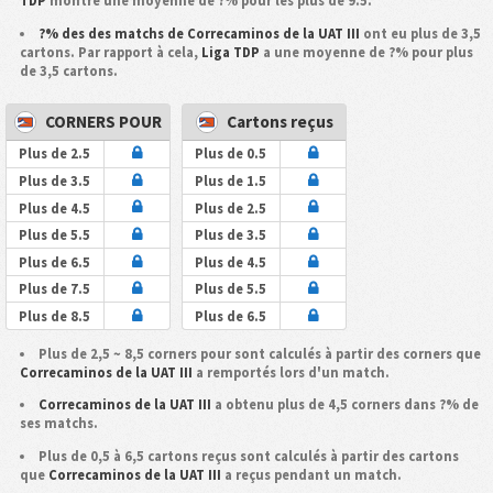
TDP
montre une moyenne de ?% pour les plus de 9.5.
?% des des matchs de Correcaminos de la UAT III
ont eu plus de 3,5
cartons. Par rapport à cela,
Liga TDP
a une moyenne de ?% pour plus
de 3,5 cartons.
CORNERS POUR
Cartons reçus
Plus de 2.5
Plus de 0.5
Plus de 3.5
Plus de 1.5
Plus de 4.5
Plus de 2.5
Plus de 5.5
Plus de 3.5
Plus de 6.5
Plus de 4.5
Plus de 7.5
Plus de 5.5
Plus de 8.5
Plus de 6.5
Plus de 2,5 ~ 8,5 corners pour sont calculés à partir des corners que
Correcaminos de la UAT III
a remportés lors d'un match.
Correcaminos de la UAT III
a obtenu plus de 4,5 corners dans ?% de
ses matchs.
Plus de 0,5 à 6,5 cartons reçus sont calculés à partir des cartons
que
Correcaminos de la UAT III
a reçus pendant un match.