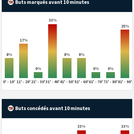
Buts marqués avant 10 minutes
33%
25%
17%
8%
8%
8%
0%
0%
0%
0' - 10'
11' - 20'
21' - 30'
31' - 40'
41' - 50'
51' - 60'
61' - 70'
71' - 80'
81' - 90'
Buts concédés avant 10 minutes
33%
33%