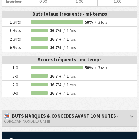
0.00
1.00
1.00
Extérieur
Buts totaux fréquents - mi-temps
1
Buts
50%
/
3
fois
3
Buts
16.7%
/
1
fois
2
Buts
16.7%
/
1
fois
0
Buts
16.7%
/
1
fois
Scores fréquents - mi-temps
1-0
50%
/
3
fois
3-0
16.7%
/
1
fois
2-0
16.7%
/
1
fois
0-0
16.7%
/
1
fois
BUTS MARQUES & CONCEDES AVANT 10 MINUTES
-
CORRECAMINOS DE LA UAT III