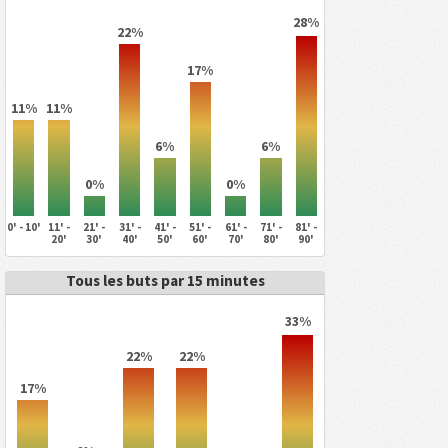
28%
22%
17%
11%
11%
6%
6%
0%
0%
0' - 10'
11' -
21' -
31' -
41' -
51' -
61' -
71' -
81' -
20'
30'
40'
50'
60'
70'
80'
90'
Tous les buts par 15 minutes
33%
22%
22%
17%