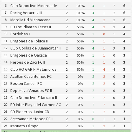
Pachuca CF III
Club Deportivo Mineros de
6
2
100%
3
1
2
6
Zacatecas II
Racing Veracruz III
7
2
100%
3
1
2
6
Morelia Ud Michoacana
8
2
100%
4
2
2
6
CD Estudiantes Tecos II
9
2
50%
4
2
2
4
Cordobes II
10
2
50%
1
0
1
4
Dragones de Toluca II
11
2
50%
2
1
1
4
Club Gorilas de Juanacatlan II
12
2
50%
4
1
3
3
Dragones de Oaxaca II
13
2
50%
1
1
0
3
Heroes de Zaci FC II
14
2
50%
1
1
0
3
Club HO GAR H Matamoros
15
2
50%
1
4
-3
3
Gavilanes FC Matamoros II
Acatlan Cuauhtemoc FC
16
2
0%
2
2
0
2
Boston Cancun FC
17
2
0%
2
2
0
2
Deportiva Venados FC II
18
2
0%
2
2
0
2
Club Deportivo Zitacuaro II
19
2
0%
2
2
0
2
PD Inter Playa del Carmen AC
20
2
0%
2
2
0
2
II
CD Pioneros Junior CD
21
2
0%
2
2
0
2
Pioneros de Cancun II
Artesanos Metepec FC II
22
2
0%
0
1
-1
1
Irapuato Olimpo
23
2
0%
1
2
-1
1