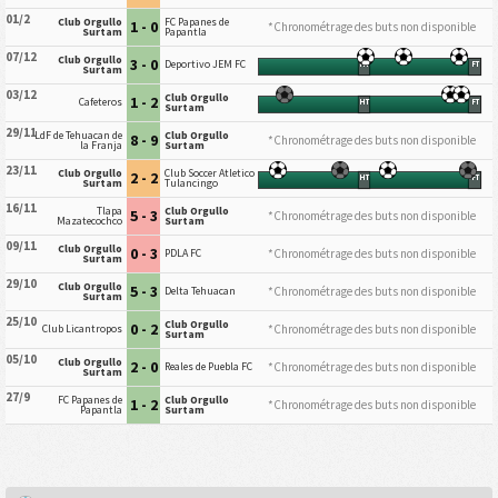
01/2
Club Orgullo
FC Papanes de
1 - 0
*Chronométrage des buts non disponible
Surtam
Papantla
07/12
Club Orgullo
3 - 0
Deportivo JEM FC
HT
FT
Surtam
03/12
Club Orgullo
1 - 2
Cafeteros
HT
FT
Surtam
29/11
LdF de Tehuacan de
Club Orgullo
8 - 9
*Chronométrage des buts non disponible
la Franja
Surtam
23/11
Club Orgullo
Club Soccer Atletico
2 - 2
HT
FT
Surtam
Tulancingo
16/11
Tlapa
Club Orgullo
5 - 3
*Chronométrage des buts non disponible
Mazatecochco
Surtam
09/11
Club Orgullo
0 - 3
*Chronométrage des buts non disponible
PDLA FC
Surtam
29/10
Club Orgullo
5 - 3
*Chronométrage des buts non disponible
Delta Tehuacan
Surtam
25/10
Club Orgullo
0 - 2
*Chronométrage des buts non disponible
Club Licantropos
Surtam
05/10
Club Orgullo
2 - 0
*Chronométrage des buts non disponible
Reales de Puebla FC
Surtam
27/9
FC Papanes de
Club Orgullo
1 - 2
*Chronométrage des buts non disponible
Papantla
Surtam