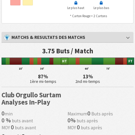
Le plus haut
Le plus bas
* Carton Rouge = 2 Cartons
MATCHS & RESULTATS DES MATCHS
3.75 Buts / Match
HT
FT
15'
30'
60'
75'
87%
13%
1ère mi-temps
2nd mi-temps
Club Orgullo Surtam
Analyses In-Play
0
0
min
Maximum
Buts après
0 %
0%
buts avant
buts après
0
0
MOY
buts avant
MOY
buts après