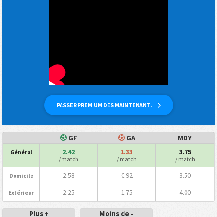
PASSER PREMIUM DES MAINTENANT.
GF
GA
MOY
2.42
1.33
3.75
Général
/ match
/ match
/ match
2.58
0.92
3.50
Domicile
2.25
1.75
4.00
Extérieur
Plus +
Moins de -