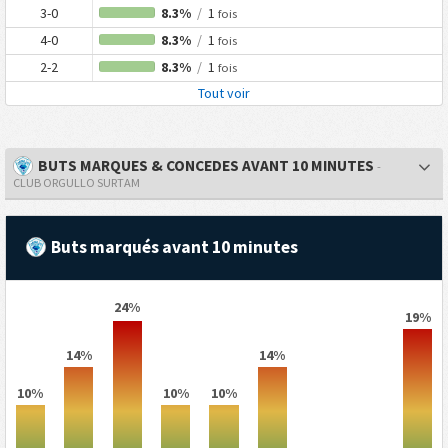
3-0
8.3%
/
1
fois
4-0
8.3%
/
1
fois
2-2
8.3%
/
1
fois
Tout voir
BUTS MARQUES & CONCEDES AVANT 10 MINUTES
-
CLUB ORGULLO SURTAM
Buts marqués avant 10 minutes
24%
19%
14%
14%
10%
10%
10%