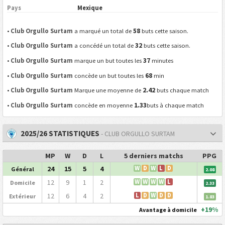
Pays
Mexique
58
•
Club Orgullo Surtam
a marqué un total de
buts cette saison.
32
•
Club Orgullo Surtam
a concédé un total de
buts cette saison.
37
•
Club Orgullo Surtam
marque un but toutes les
minutes
68
•
Club Orgullo Surtam
concède un but toutes les
min
2.42
•
Club Orgullo Surtam
Marque une moyenne de
buts chaque match
1.33
•
Club Orgullo Surtam
concède en moyenne
buts à chaque match
2025/26 STATISTIQUES
- CLUB ORGULLO SURTAM
MP
W
D
L
5 derniers matchs
PPG
24
15
5
4
W
D
W
L
D
Général
2.08
12
9
1
2
W
W
W
W
L
Domicile
2.33
12
6
4
2
L
D
W
D
D
Extérieur
1.83
+19%
Avantage à domicile