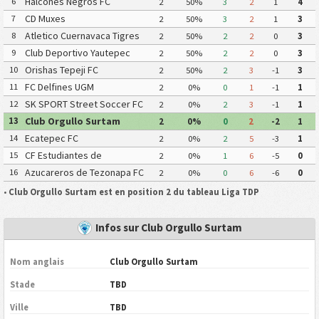
Halcones Negros FC
6
2
50%
3
2
1
4
CD Muxes
7
2
50%
3
2
1
3
Atletico Cuernavaca Tigres
8
2
50%
2
2
0
3
Yautepec
Club Deportivo Yautepec
9
2
50%
2
2
0
3
Orishas Tepeji FC
10
2
50%
2
3
-1
3
FC Delfines UGM
11
2
0%
0
1
-1
1
SK SPORT Street Soccer FC
12
2
0%
2
3
-1
1
Club Orgullo Surtam
13
2
0%
0
2
-2
1
Ecatepec FC
14
2
0%
2
5
-3
1
CF Estudiantes de
15
2
0%
1
6
-5
0
Atlacomulco
Azucareros de Tezonapa FC
16
2
0%
0
6
-6
0
•
Club Orgullo Surtam est en position 2 du tableau Liga TDP
Infos sur Club Orgullo Surtam
Nom anglais
Club Orgullo Surtam
Stade
TBD
Ville
TBD