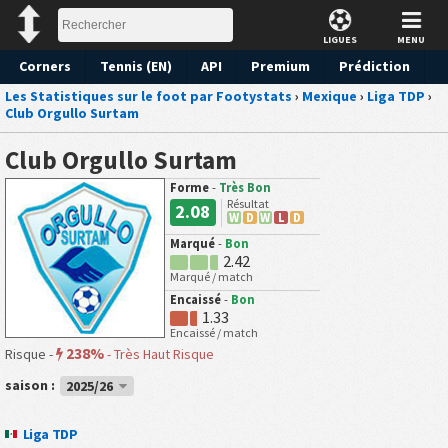
LIGUES
MENU
Corners
Tennis (EN)
API
Premium
Prédiction
Les Statistiques sur le foot par Footystats
›
Mexique
›
Liga TDP
›
Club Orgullo Surtam
Club Orgullo Surtam
Forme
-
Très Bon
Résultat
2.08
W
D
W
L
D
Marqué
-
Bon
2.42
Marqué / match
Encaissé
-
Bon
1.33
Encaissé / match
238%
Risque -
-
Très Haut Risque
saison :
2025/26
Liga TDP