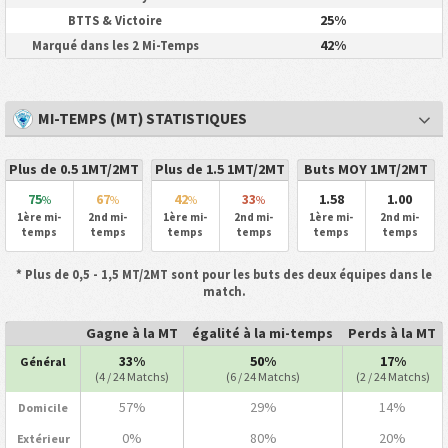
25%
BTTS & Victoire
42%
Marqué dans les 2 Mi-Temps
MI-TEMPS (MT) STATISTIQUES
Plus de 0.5 1MT/2MT
Plus de 1.5 1MT/2MT
Buts MOY 1MT/2MT
75
67
42
33
1.58
1.00
%
%
%
%
1ère mi-
2nd mi-
1ère mi-
2nd mi-
1ère mi-
2nd mi-
temps
temps
temps
temps
temps
temps
* Plus de 0,5 - 1,5 MT/2MT sont pour les buts des deux équipes dans le
match.
Gagne à la MT
égalité à la mi-temps
Perds à la MT
33%
50%
17%
Général
(4 / 24 Matchs)
(6 / 24 Matchs)
(2 / 24 Matchs)
57%
29%
14%
Domicile
0%
80%
20%
Extérieur