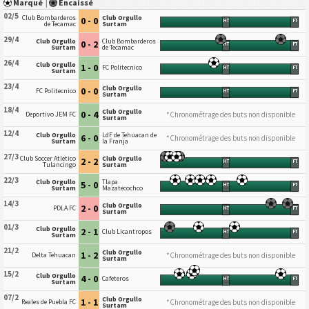
Marqué
|
Encaissé
02/5
Club Bombarderos
Club Orgullo
0 - 0
HT
FT
de Tecamac
Surtam
29/4
Club Orgullo
Club Bombarderos
0 - 2
HT
FT
Surtam
de Tecamac
26/4
Club Orgullo
1 - 0
FC Politecnico
HT
FT
Surtam
23/4
Club Orgullo
0 - 0
FC Politecnico
HT
FT
Surtam
18/4
Club Orgullo
0 - 4
*Chronométrage des buts non disponible
Deportivo JEM FC
Surtam
12/4
Club Orgullo
LdF de Tehuacan de
6 - 0
*Chronométrage des buts non disponible
Surtam
la Franja
27/3
Club Soccer Atletico
Club Orgullo
2 - 2
HT
FT
Tulancingo
Surtam
22/3
Club Orgullo
Tlapa
5 - 0
HT
FT
Surtam
Mazatecochco
14/3
Club Orgullo
2 - 0
PDLA FC
HT
FT
Surtam
01/3
Club Orgullo
2 - 1
Club Licantropos
HT
FT
Surtam
21/2
Club Orgullo
1 - 2
*Chronométrage des buts non disponible
Delta Tehuacan
Surtam
15/2
Club Orgullo
4 - 0
Cafeteros
HT
FT
Surtam
07/2
Club Orgullo
1 - 1
*Chronométrage des buts non disponible
Reales de Puebla FC
Surtam