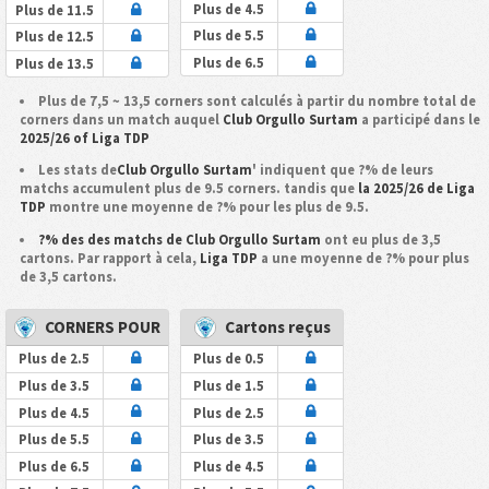
Plus de 4.5
Plus de 11.5
Plus de 5.5
Plus de 12.5
Plus de 6.5
Plus de 13.5
Plus de 7,5 ~ 13,5 corners sont calculés à partir du nombre total de
corners dans un match auquel
Club Orgullo Surtam
a participé dans le
2025/26 of Liga TDP
Les stats de
Club Orgullo Surtam
' indiquent que ?% de leurs
matchs accumulent plus de 9.5 corners. tandis que
la 2025/26 de Liga
TDP
montre une moyenne de ?% pour les plus de 9.5.
?% des des matchs de Club Orgullo Surtam
ont eu plus de 3,5
cartons. Par rapport à cela,
Liga TDP
a une moyenne de ?% pour plus
de 3,5 cartons.
CORNERS POUR
Cartons reçus
Plus de 2.5
Plus de 0.5
Plus de 3.5
Plus de 1.5
Plus de 4.5
Plus de 2.5
Plus de 5.5
Plus de 3.5
Plus de 6.5
Plus de 4.5