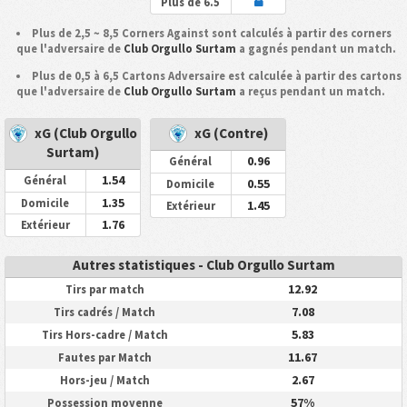
Plus de 6.5
Plus de 2,5 ~ 8,5 Corners Against sont calculés à partir des corners
que l'adversaire de
Club Orgullo Surtam
a gagnés pendant un match.
Plus de 0,5 à 6,5 Cartons Adversaire est calculée à partir des cartons
que l'adversaire de
Club Orgullo Surtam
a reçus pendant un match.
xG (Club Orgullo
xG (Contre)
Surtam)
0.96
Général
1.54
Général
0.55
Domicile
1.35
Domicile
1.45
Extérieur
1.76
Extérieur
Autres statistiques - Club Orgullo Surtam
12.92
Tirs par match
7.08
Tirs cadrés / Match
5.83
Tirs Hors-cadre / Match
11.67
Fautes par Match
2.67
Hors-jeu / Match
57%
Possession moyenne