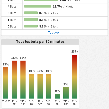
4
Buts
16.7%
/
4
fois
8
Buts
8.3%
/
2
fois
1
Buts
8.3%
/
2
fois
0
Buts
8.3%
/
2
fois
Tout voir
Tous les buts par 10 minutes
23%
16%
16%
13%
10%
10%
10%
3%
0%
0' - 10'
11' -
21' -
31' -
41' -
51' -
61' -
71' -
81' -
20'
30'
40'
50'
60'
70'
80'
90'