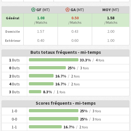
GF
(MT)
GA
(MT)
MOY
(MT)
1.08
0.50
1.58
Général
/ Matchs
/ Matchs
/ Matchs
1.57
0.43
2.00
Domicile
0.40
0.60
1.00
Extérieur
Buts totaux fréquents - mi-temps
1
Buts
33.3%
/
4
fois
0
Buts
25%
/
3
fois
2
Buts
16.7%
/
2
fois
4
Buts
16.7%
/
2
fois
3
Buts
8.3%
/
1
fois
Scores fréquents - mi-temps
1-0
25%
/
3
fois
0-0
25%
/
3
fois
1-1
16.7%
/
2
fois