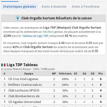
Statistiques globales
Stats à domicile
Stats à l'extérieur
Club Orgullo Surtam Résultats de la saison
Cette saison, les statistiques de
Liga TDP (Mexique) Club Orgullo Surtam
montrent qu'ils obtiennent un
Très Bon
global, les plaçant actuellement à la
2/240
dans le
Tableau de Liga TDP
, remportant
63 %
des matchs.
En moyenne, Club Orgullo Surtam marque
2.42
buts et encaisse
1.33
buts par
match.
42%
de
Club Orgullo Surtam
les matchs de se terminent avec les
deux équipes marquant et leur total moyen de buts par match est de
3.75
.
Liga TDP Tableau
A ce jour Matchs finaux - 3365 / 3388 joués
#
Equipe
MP
%Victoire
GF
GA
GD
Pts
CD Cruz Azul Lagunas
1
2
100%
6
0
6
6
Delfines Coatzacoalcos
2
2
100%
6
1
5
6
Club Lechuzas UPGCH
3
2
50%
5
2
3
4
Club Bombarderos de
4
2
50%
2
0
2
4
Tecamac
CD Aguilas Universidad
5
2
50%
1
0
1
4
Autonoma de Guerrero