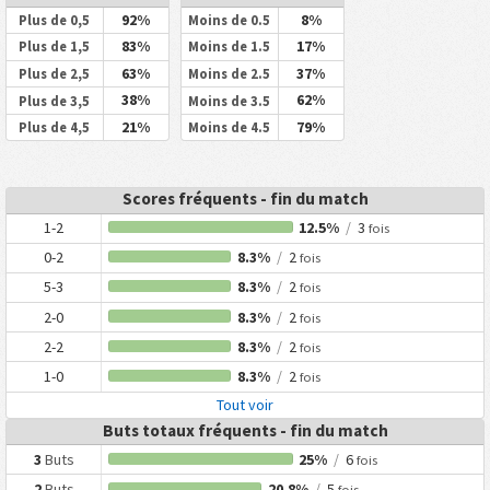
92%
8%
Plus de 0,5
Moins de 0.5
83%
17%
Plus de 1,5
Moins de 1.5
63%
37%
Plus de 2,5
Moins de 2.5
38%
62%
Plus de 3,5
Moins de 3.5
21%
79%
Plus de 4,5
Moins de 4.5
Scores fréquents - fin du match
1-2
12.5%
/
3
fois
0-2
8.3%
/
2
fois
5-3
8.3%
/
2
fois
2-0
8.3%
/
2
fois
2-2
8.3%
/
2
fois
1-0
8.3%
/
2
fois
Tout voir
Buts totaux fréquents - fin du match
3
Buts
25%
/
6
fois
2
Buts
20.8%
/
5
fois