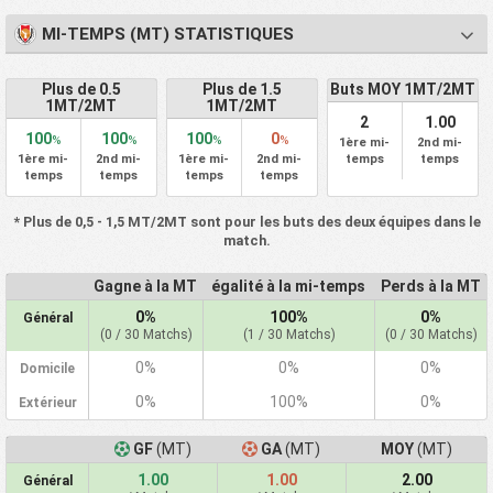
MI-TEMPS (MT) STATISTIQUES
Plus de 0.5
Plus de 1.5
Buts MOY 1MT/2MT
1MT/2MT
1MT/2MT
2
1.00
100
100
100
0
%
%
%
%
1ère mi-
2nd mi-
1ère mi-
2nd mi-
1ère mi-
2nd mi-
temps
temps
temps
temps
temps
temps
* Plus de 0,5 - 1,5 MT/2MT sont pour les buts des deux équipes dans le
match.
Gagne à la MT
égalité à la mi-temps
Perds à la MT
0%
100%
0%
Général
(0 / 30 Matchs)
(1 / 30 Matchs)
(0 / 30 Matchs)
0%
0%
0%
Domicile
0%
100%
0%
Extérieur
GF
(MT)
GA
(MT)
MOY
(MT)
1.00
1.00
2.00
Général