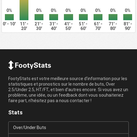
0%
0%
0%
0%
0%
0%
0%
0%
0' - 10'
11' -
21' -
31' -
41' -
51' -
61' -
71' -
81' -
20'
30'
40'
50'
60'
70'
80'
90'
FootyStats est votre meilleure source d'information pour les
statistiques et pronostics sur le nombre de buts, Over
2.5/Under 2.5, HT/FT, et bien d'autres encore. Si vous avez un
problème, une idée, ou un feedback dont vous souhaiteriez
faire part, n'hésitez pas a nous contacter !
Stats
Over/Under Buts