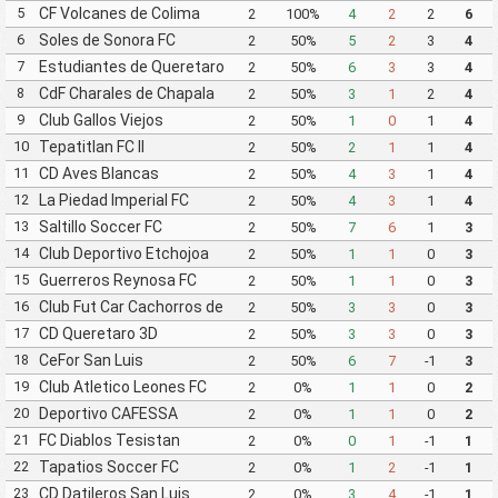
5
CF Volcanes de Colima
2
100%
4
2
2
6
Deportivo Tala
6
Soles de Sonora FC
2
50%
5
2
3
4
7
Estudiantes de Queretaro
2
50%
6
3
3
4
FC
8
CdF Charales de Chapala
2
50%
3
1
2
4
9
Club Gallos Viejos
2
50%
1
0
1
4
10
Tepatitlan FC II
2
50%
2
1
1
4
11
CD Aves Blancas
2
50%
4
3
1
4
12
La Piedad Imperial FC
2
50%
4
3
1
4
13
Saltillo Soccer FC
2
50%
7
6
1
3
14
Club Deportivo Etchojoa
2
50%
1
1
0
3
15
Guerreros Reynosa FC
2
50%
1
1
0
3
16
Club Fut Car Cachorros de
2
50%
3
3
0
3
Leon
17
CD Queretaro 3D
2
50%
3
3
0
3
18
CeFor San Luis
2
50%
6
7
-1
3
19
Club Atletico Leones FC
2
0%
1
1
0
2
20
Deportivo CAFESSA
2
0%
1
1
0
2
Jalisco
21
FC Diablos Tesistan
2
0%
0
1
-1
1
22
Tapatios Soccer FC
2
0%
1
2
-1
1
23
CD Datileros San Luis
2
0%
3
4
-1
1