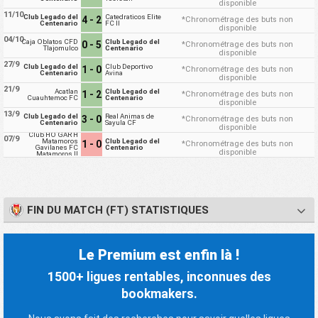
disponible
11/10
Club Legado del
Catedraticos Elite
4 - 2
*Chronométrage des buts non
Centenario
FC II
disponible
04/10
Caja Oblatos CFD
Club Legado del
0 - 5
*Chronométrage des buts non
Tlajomulco
Centenario
disponible
27/9
Club Legado del
Club Deportivo
1 - 0
*Chronométrage des buts non
Centenario
Avina
disponible
21/9
Acatlan
Club Legado del
1 - 2
*Chronométrage des buts non
Cuauhtemoc FC
Centenario
disponible
13/9
Club Legado del
Real Animas de
3 - 0
*Chronométrage des buts non
Centenario
Sayula CF
disponible
Club HO GAR H
07/9
Matamoros
Club Legado del
1 - 0
*Chronométrage des buts non
Gavilanes FC
Centenario
disponible
Matamoros II
FIN DU MATCH (FT) STATISTIQUES
Le Premium est enfin là !
1500+ ligues rentables, inconnues des
bookmakers.