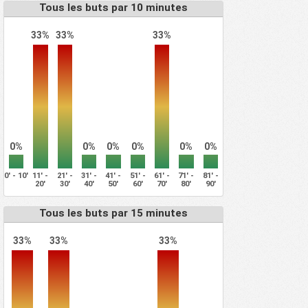
Tous les buts par 10 minutes
33%
33%
33%
0%
0%
0%
0%
0%
0%
0' - 10'
11' -
21' -
31' -
41' -
51' -
61' -
71' -
81' -
20'
30'
40'
50'
60'
70'
80'
90'
Tous les buts par 15 minutes
33%
33%
33%