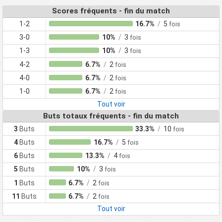
Scores fréquents - fin du match
1-2
16.7%
/
5
fois
3-0
10%
/
3
fois
1-3
10%
/
3
fois
4-2
6.7%
/
2
fois
4-0
6.7%
/
2
fois
1-0
6.7%
/
2
fois
Tout voir
Buts totaux fréquents - fin du match
3
Buts
33.3%
/
10
fois
4
Buts
16.7%
/
5
fois
6
Buts
13.3%
/
4
fois
5
Buts
10%
/
3
fois
1
Buts
6.7%
/
2
fois
11
Buts
6.7%
/
2
fois
Tout voir