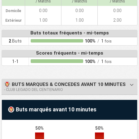
/ Matchs
/ Matchs
/ Matchs
0.00
0.00
0.00
Domicile
1.00
1.00
2.00
Extérieur
Buts totaux fréquents - mi-temps
2
Buts
100%
/
1
fois
Scores fréquents - mi-temps
1-1
100%
/
1
fois
BUTS MARQUES & CONCEDES AVANT 10 MINUTES
- CLUB LEGADO DEL CENTENARIO
Buts marqués avant 10 minutes
50%
50%