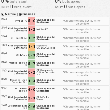
0 %
0%
buts avant
buts après
0
0
MOY
buts avant
MOY
buts après
Marqué
|
Encaissé
26/4
Club Legado del
5 - 0
*Chronométrage des buts non
Irritilas FC
Centenario
disponible
24/4
Club Legado del
1 - 2
*Chronométrage des buts non
Irritilas FC
Centenario
disponible
18/4
Club Legado del
1 - 2
*Chronométrage des buts non
CF Fenix CFAR
Centenario
disponible
11/4
Club Legado del
Deportivo
1 - 1
*Chronométrage des buts non
Centenario
CAFESSA Jalisco
disponible
04/4
Club Legado del
0 - 3
*Chronométrage des buts non
Club Sure
Centenario
disponible
21/3
Atletico Tesistan
Club Legado del
5 - 7
*Chronométrage des buts non
FC
Centenario
disponible
CF Volcanes de
14/3
Club Legado del
0 - 2
*Chronométrage des buts non
Colima Deportivo
Centenario
Tala
disponible
08/3
Mulos del Club
Club Legado del
1 - 3
*Chronométrage des buts non
Deportivo Oro
Centenario
disponible
04/3
FC Diablos
Club Legado del
6 - 0
*Chronométrage des buts non
Tesistan
Centenario
disponible
28/2
Club Legado del
Club Gallos
2 - 3
*Chronométrage des buts non
Centenario
Viejos
disponible
17/2
Catedraticos Elite
Club Legado del
0 - 6
*Chronométrage des buts non
FC II
Centenario
disponible