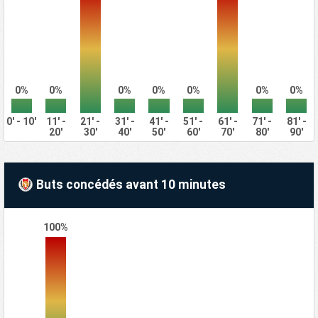
0%
0%
0%
0%
0%
0%
0%
0' - 10'
11' -
21' -
31' -
41' -
51' -
61' -
71' -
81' -
20'
30'
40'
50'
60'
70'
80'
90'
Buts concédés avant 10 minutes
100%