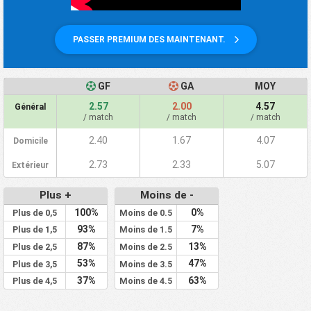
PASSER PREMIUM DES MAINTENANT.
GF
GA
MOY
2.57
2.00
4.57
Général
/ match
/ match
/ match
2.40
1.67
4.07
Domicile
2.73
2.33
5.07
Extérieur
Plus +
Moins de -
100%
0%
Plus de 0,5
Moins de 0.5
93%
7%
Plus de 1,5
Moins de 1.5
87%
13%
Plus de 2,5
Moins de 2.5
53%
47%
Plus de 3,5
Moins de 3.5
37%
63%
Plus de 4,5
Moins de 4.5