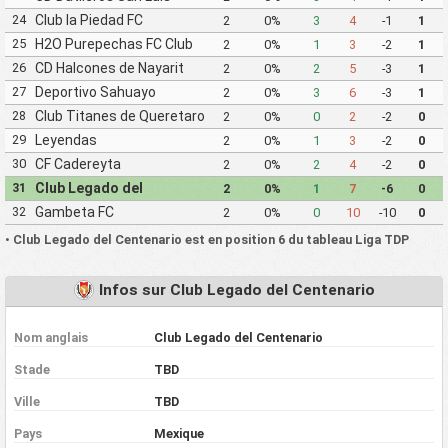
24
Club la Piedad FC
2
0%
3
4
-1
1
Queretaro
25
H2O Purepechas FC Club
2
0%
1
3
-2
1
Atletico Morelia II
26
CD Halcones de Nayarit
2
0%
2
5
-3
1
27
Deportivo Sahuayo
2
0%
3
6
-3
1
28
Club Titanes de Queretaro
2
0%
0
2
-2
0
29
Leyendas
2
0%
1
3
-2
0
30
CF Cadereyta
2
0%
2
4
-2
0
31
Club Legado del
2
0%
1
7
-6
0
Centenario
32
Gambeta FC
2
0%
0
10
-10
0
•
Club Legado del Centenario est en position 6 du tableau Liga TDP
Infos sur Club Legado del Centenario
Nom anglais
Club Legado del Centenario
Stade
TBD
Ville
TBD
Pays
Mexique