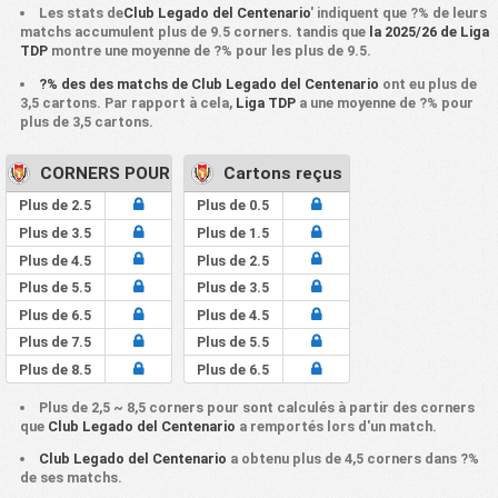
Les stats de
Club Legado del Centenario
' indiquent que ?% de leurs
matchs accumulent plus de 9.5 corners. tandis que
la 2025/26 de Liga
TDP
montre une moyenne de ?% pour les plus de 9.5.
?% des des matchs de Club Legado del Centenario
ont eu plus de
3,5 cartons. Par rapport à cela,
Liga TDP
a une moyenne de ?% pour
plus de 3,5 cartons.
CORNERS POUR
Cartons reçus
Plus de 2.5
Plus de 0.5
Plus de 3.5
Plus de 1.5
Plus de 4.5
Plus de 2.5
Plus de 5.5
Plus de 3.5
Plus de 6.5
Plus de 4.5
Plus de 7.5
Plus de 5.5
Plus de 8.5
Plus de 6.5
Plus de 2,5 ~ 8,5 corners pour sont calculés à partir des corners
que
Club Legado del Centenario
a remportés lors d'un match.
Club Legado del Centenario
a obtenu plus de 4,5 corners dans ?%
de ses matchs.