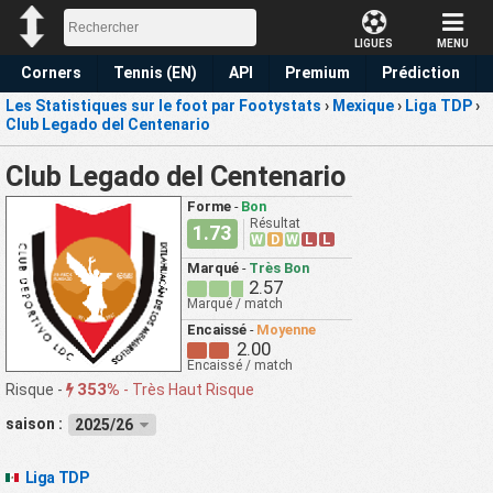
LIGUES
MENU
Corners
Tennis (EN)
API
Premium
Prédiction
Les Statistiques sur le foot par Footystats
›
Mexique
›
Liga TDP
›
Club Legado del Centenario
Club Legado del Centenario
Forme
-
Bon
Résultat
1.73
W
D
W
L
L
Marqué
-
Très Bon
2.57
Marqué / match
Encaissé
-
Moyenne
2.00
Encaissé / match
353%
Risque -
-
Très Haut Risque
saison :
2025/26
Liga TDP