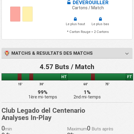
DEVEROUILLER
Cartons / Match
Le plus haut
Le plus bas
* Carton Rouge = 2 Cartons
MATCHS & RESULTATS DES MATCHS
4.57 Buts / Match
HT
FT
15'
30'
60'
75'
99%
1%
1ère mi-temps
2nd mi-temps
Club Legado del Centenario
Analyses In-Play
0
0
min
Maximum
Buts après