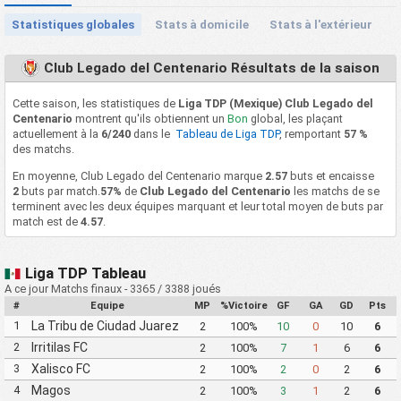
Statistiques globales
Stats à domicile
Stats à l'extérieur
Club Legado del Centenario Résultats de la saison
Cette saison, les statistiques de
Liga TDP (Mexique) Club Legado del
Centenario
montrent qu'ils obtiennent un
Bon
global, les plaçant
actuellement à la
6/240
dans le
Tableau de Liga TDP
, remportant
57 %
des matchs.
En moyenne, Club Legado del Centenario marque
2.57
buts et encaisse
2
buts par match.
57%
de
Club Legado del Centenario
les matchs de se
terminent avec les deux équipes marquant et leur total moyen de buts par
match est de
4.57
.
Liga TDP Tableau
A ce jour Matchs finaux - 3365 / 3388 joués
#
Equipe
MP
%Victoire
GF
GA
GD
Pts
1
La Tribu de Ciudad Juarez
2
100%
10
0
10
6
FC
2
Irritilas FC
2
100%
7
1
6
6
3
Xalisco FC
2
100%
2
0
2
6
4
Magos
2
100%
3
1
2
6