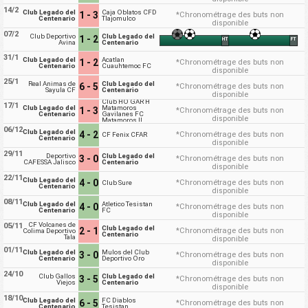
14/2
Club Legado del
Caja Oblatos CFD
1 - 3
*Chronométrage des buts non
Centenario
Tlajomulco
disponible
07/2
Club Deportivo
Club Legado del
1 - 2
HT
FT
Avina
Centenario
31/1
Club Legado del
Acatlan
1 - 2
*Chronométrage des buts non
Centenario
Cuauhtemoc FC
disponible
25/1
Real Animas de
Club Legado del
6 - 5
*Chronométrage des buts non
Sayula CF
Centenario
disponible
Club HO GAR H
17/1
Club Legado del
Matamoros
1 - 3
*Chronométrage des buts non
Centenario
Gavilanes FC
disponible
Matamoros II
06/12
Club Legado del
4 - 2
*Chronométrage des buts non
CF Fenix CFAR
Centenario
disponible
29/11
Deportivo
Club Legado del
3 - 0
*Chronométrage des buts non
CAFESSA Jalisco
Centenario
disponible
22/11
Club Legado del
4 - 0
*Chronométrage des buts non
Club Sure
Centenario
disponible
08/11
Club Legado del
Atletico Tesistan
4 - 0
*Chronométrage des buts non
Centenario
FC
disponible
CF Volcanes de
05/11
Club Legado del
2 - 1
*Chronométrage des buts non
Colima Deportivo
Centenario
Tala
disponible
01/11
Club Legado del
Mulos del Club
3 - 0
*Chronométrage des buts non
Centenario
Deportivo Oro
disponible
24/10
Club Gallos
Club Legado del
3 - 5
*Chronométrage des buts non
Viejos
Centenario
disponible
18/10
Club Legado del
FC Diablos
6 - 5
*Chronométrage des buts non
Centenario
Tesistan