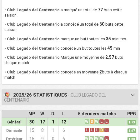
77
•
Club Legado del Centenario
a marqué un total de
buts cette
saison.
60
•
Club Legado del Centenario
a concédé un total de
buts cette
saison.
35
•
Club Legado del Centenario
marque un but toutes les
minutes
45
•
Club Legado del Centenario
concède un but toutes les
min
2.57
•
Club Legado del Centenario
Marque une moyenne de
buts
chaque match
2
•
Club Legado del Centenario
concède en moyenne
buts à chaque
match
2025/26 STATISTIQUES
- CLUB LEGADO DEL
CENTENARIO
MP
W
D
L
5 derniers matchs
PPG
W
D
W
L
L
30
17
1
12
Général
1.73
L
L
L
D
L
15
8
1
6
Domicile
1.67
W
W
W
W
L
15
9
0
6
Extérieur
1.80