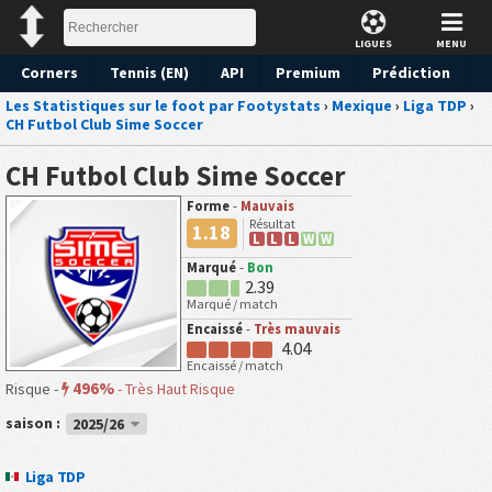
LIGUES
MENU
Corners
Tennis (EN)
API
Premium
Prédiction
Les Statistiques sur le foot par Footystats
›
Mexique
›
Liga TDP
›
CH Futbol Club Sime Soccer
CH Futbol Club Sime Soccer
Forme
-
Mauvais
Résultat
1.18
L
L
L
W
W
Marqué
-
Bon
2.39
Marqué / match
Encaissé
-
Très mauvais
4.04
Encaissé / match
496%
Risque -
-
Très Haut Risque
saison :
2025/26
Liga TDP