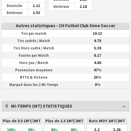
1.11
Domicile
2.18
Extérieur
1.53
Extérieur
Autres statistiques - CH Futbol Club Sime Soccer
10.13
Tirs par match
4.75
Tirs cadrés / Match
5.38
Tirs Hors-cadre / Match
8.17
Fautes par Match
4.80
Hors-jeu / Match
47%
Possession moyenne
25%
BTTS & Victoire
0%
Marqué dans les 2 Mi-Temps
MI-TEMPS (MT) STATISTIQUES
Plus de 0.5 1MT/2MT
Plus de 1.5 1MT/2MT
Buts MOY 1MT/2MT
100
80
80
80
3.2
3.20
%
%
%
%