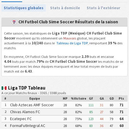
Statistiques globales
Stats à domicile
Stats à l'extérieur
CH Futbol Club Sime Soccer Résultats de la saison
Cette saison, les statistiques de
Liga TDP (Mexique) CH Futbol Club Sime
Soccer
montrent qu'ils obtiennent un
Mauvais
global, les plaçant
actuellement à la
10/240
dans le
Tableau de Liga TDP
, remportant
39 %
des
matchs.
En moyenne, CH Futbol Club Sime Soccer marque
2.39
buts et encaisse
4.04
buts par match.
79%
de
CH Futbol Club Sime Soccer
les matchs de se
terminent avec les deux équipes marquant et leur total moyen de buts par
match est de
6.43
.
Liga TDP Tableau
A ce jour Matchs finaux - 3365 / 3388 joués
#
Equipe
MP
%Victoire
GF
GA
GD
Pts
Club Aztecas AMF Soccer
1
28
82%
111
31
80
71
Aragon
Chivas Alamos FC
2
28
82%
85
27
58
71
Ecatepec FC
3
28
75%
123
44
79
64
FormaFutIntegral AC
4
28
68%
83
36
47
60