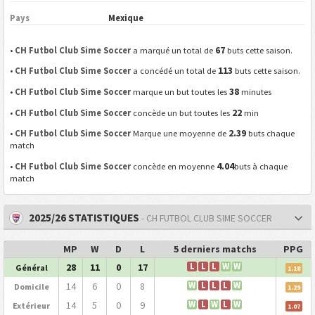
Pays
Mexique
67
•
CH Futbol Club Sime Soccer
a marqué un total de
buts cette saison.
113
•
CH Futbol Club Sime Soccer
a concédé un total de
buts cette saison.
38
•
CH Futbol Club Sime Soccer
marque un but toutes les
minutes
22
•
CH Futbol Club Sime Soccer
concède un but toutes les
min
2.39
•
CH Futbol Club Sime Soccer
Marque une moyenne de
buts chaque
match
4.04
•
CH Futbol Club Sime Soccer
concède en moyenne
buts à chaque
match
2025/26 STATISTIQUES
- CH FUTBOL CLUB SIME SOCCER
MP
W
D
L
5 derniers matchs
PPG
28
11
0
17
L
L
L
W
W
Général
1.18
14
6
0
8
W
L
L
L
W
Domicile
1.29
14
5
0
9
W
L
W
L
W
Extérieur
1.07