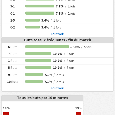
3-1
7.1%
/
2
fois
0-1
7.1%
/
2
fois
2-5
3.6%
/
1
fois
0-2
3.6%
/
1
fois
Tout voir
Buts totaux fréquents - fin du match
6
Buts
17.9%
/
5
fois
7
Buts
10.7%
/
3
fois
1
Buts
10.7%
/
3
fois
5
Buts
10.7%
/
3
fois
9
Buts
7.1%
/
2
fois
10
Buts
7.1%
/
2
fois
Tout voir
Tous les buts par 10 minutes
19%
19%