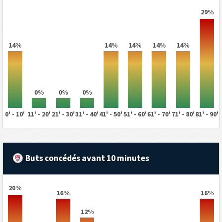
29%
14%
14%
14%
14%
14%
0%
0%
0%
0' - 10'
11' - 20'
21' - 30'
31' - 40'
41' - 50'
51' - 60'
61' - 70'
71' - 80'
81' - 90'
Buts concédés avant 10 minutes
20%
16%
16%
12%