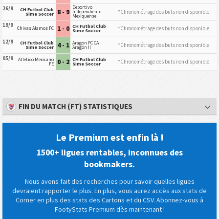
Deportivo
26/9
CH Futbol Club
8 - 9
*Chronométrage des buts non disponible
Independiente
Sime Soccer
Mexiquense
19/9
CH Futbol Club
1 - 0
*Chronométrage des buts non disponible
Chivas Alamos FC
Sime Soccer
12/9
CH Futbol Club
Aragon FC CA
4 - 1
*Chronométrage des buts non disponible
Sime Soccer
Aragon II
05/9
Atletico Mexicano
CH Futbol Club
0 - 2
*Chronométrage des buts non disponible
FE
Sime Soccer
FIN DU MATCH (FT) STATISTIQUES
Le Premium est enfin là !
1500+ ligues rentables, inconnues des
bookmakers.
Nous avons fait des recherches pour savoir quelles ligues
devraient rapporter le plus. En plus, vous aurez accès aux stats de
Corner en plus des stats des Cartons et du CSV. Abonnez-vous à
FootyStats Premium dès maintenant !