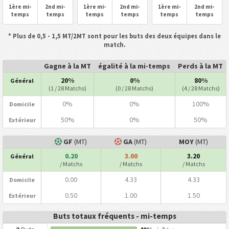
1ère mi-
2nd mi-
1ère mi-
2nd mi-
1ère mi-
2nd mi-
temps
temps
temps
temps
temps
temps
* Plus de 0,5 - 1,5 MT/2MT sont pour les buts des deux équipes dans le
match.
Gagne à la MT
égalité à la mi-temps
Perds à la MT
20%
0%
80%
Général
(1 / 28 Matchs)
(0 / 28 Matchs)
(4 / 28 Matchs)
0%
0%
100%
Domicile
50%
0%
50%
Extérieur
GF
(MT)
GA
(MT)
MOY
(MT)
0.20
3.00
3.20
Général
/ Matchs
/ Matchs
/ Matchs
0.00
4.33
4.33
Domicile
0.50
1.00
1.50
Extérieur
Buts totaux fréquents - mi-temps