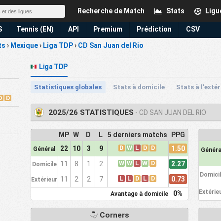
Recherche de Match
Stats
Ligu
S
Tennis (EN)
API
Premium
Prédiction
CSV
ts
›
Mexique
›
Liga TDP
›
CD San Juan del Rio
Liga TDP
Statistiques globales
Stats à domicile
Stats à l'exté
D
D
2025/26 STATISTIQUES
- CD SAN JUAN DEL RIO
MP
W
D
L
5 derniers matchs
PPG
D
W
L
D
D
1.50
22
10
3
9
Général
Généra
W
W
L
W
D
2.27
11
8
1
2
Domicile
Domici
L
L
D
L
D
0.73
11
2
2
7
Extérieur
Extérie
0%
Avantage à domicile
Corners