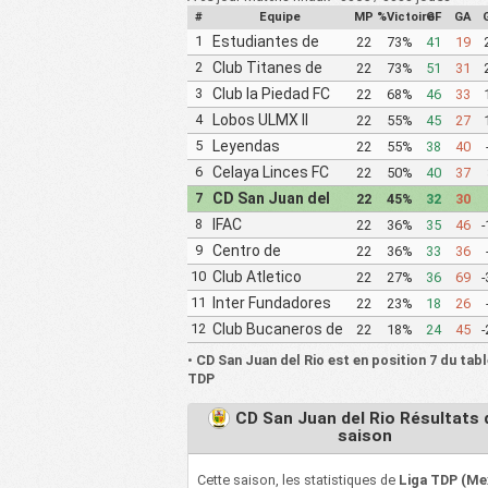
#
Equipe
MP
%Victoire
GF
GA
1
Estudiantes de
22
73%
41
19
Queretaro FC
2
Club Titanes de
22
73%
51
31
Queretaro
3
Club la Piedad FC
22
68%
46
33
Queretaro
4
Lobos ULMX II
22
55%
45
27
5
Leyendas
22
55%
38
40
6
Celaya Linces FC
22
50%
40
37
7
CD San Juan del
22
45%
32
30
Rio
8
IFAC
22
36%
35
46
-
9
Centro de
22
36%
33
36
Formacion
10
Club Atletico
22
27%
36
69
-
Cajeteros Celaya
Ixtepec
11
Inter Fundadores
22
23%
18
26
Queretaro FC
12
Club Bucaneros de
22
18%
24
45
-
Matamoros Garzas
•
CD San Juan del Rio est en position 7 du tab
Blancas FC
TDP
CD San Juan del Rio Résultats 
saison
Cette saison, les statistiques de
Liga TDP (Me