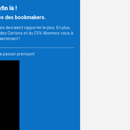
in là !
ues des bookmakers.
s devraient rapporter le plus. En plus,
 des Cartons et du CSV. Abonnez-vous à
intenant !
de passer premium!