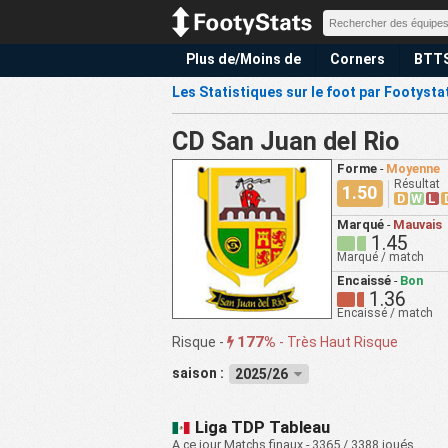
Plus de/Moins de
Corners
BTT
Les Statistiques sur le foot par Footysta
CD San Juan del Rio
Forme
-
Moyenne
Résultat
1.50
D
W
L
Marqué
-
Mauvais
1.45
Marqué / match
Encaissé
-
Bon
1.36
Encaissé / match
177%
Risque -
-
Très Haut Risque
saison :
2025/26
Liga TDP Tableau
A ce jour Matchs finaux - 3365 / 3388 joués