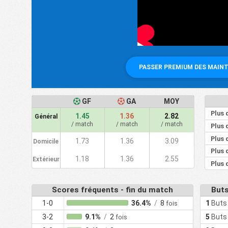
PASSER PREMIUM DES MAIN
GF
GA
MOY
Plus 
1.45
1.36
2.82
Général
/ match
/ match
/ match
Plus 
Plus 
1.73
1.36
3.09
Domicile
Plus 
1.18
1.36
2.55
Extérieur
Plus 
Scores fréquents - fin du match
Buts
1-0
36.4%
/
8
1
Buts
fois
3-2
9.1%
/
2
5
Buts
fois