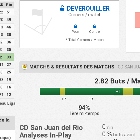
GD
Pts
DEVEROUILLER
22
51
Corners / match
20
49
13
46
Pour
Contre
18
38
* Total Corners / Match
-2
36
3
35
2
33
11
27
MATCHS & RESULTATS DES MATCHS
- CD SAN JU
-3
25
2.82 Buts / M
33
19
-8
16
HT
21
12
15'
30'
leau Liga
94%
1ère mi-temps
de la
0
CD San Juan del Rio
min
0 %
Analyses In-Play
buts avant
xique)