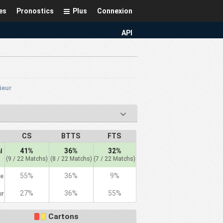
es
Pronostics
Plus
Connexion
API
rieur
CS
BTTS
FTS
41%
36%
32%
l
(9 / 22 Matchs)
(8 / 22 Matchs)
(7 / 22 Matchs)
55%
36%
9%
le
27%
36%
55%
ur
Cartons