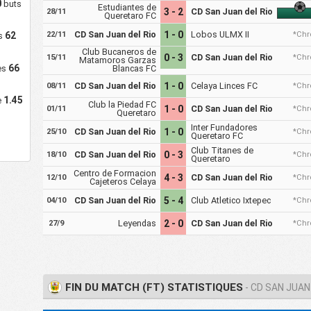
0
buts
Estudiantes de
3 - 2
CD San Juan del Rio
28/11
Queretaro FC
CD San Juan del Rio
1 - 0
Lobos ULMX II
62
22/11
*Chr
es
Club Bucaneros de
0 - 3
CD San Juan del Rio
15/11
*Chr
Matamoros Garzas
66
les
Blancas FC
CD San Juan del Rio
1 - 0
Celaya Linces FC
08/11
*Chr
1.45
e
Club la Piedad FC
1 - 0
CD San Juan del Rio
01/11
*Chr
Queretaro
Inter Fundadores
CD San Juan del Rio
1 - 0
25/10
*Chr
Queretaro FC
Club Titanes de
CD San Juan del Rio
0 - 3
18/10
*Chr
Queretaro
Centro de Formacion
4 - 3
CD San Juan del Rio
12/10
*Chr
Cajeteros Celaya
CD San Juan del Rio
5 - 4
Club Atletico Ixtepec
04/10
*Chr
Leyendas
2 - 0
CD San Juan del Rio
27/9
*Chr
FIN DU MATCH (FT) STATISTIQUES
- CD SAN JUAN