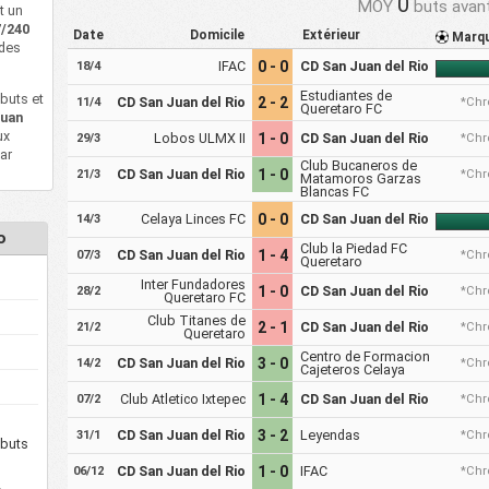
0
MOY
buts avan
t un
7/240
Date
Domicile
Extérieur
Marq
des
IFAC
0 - 0
CD San Juan del Rio
18/4
Estudiantes de
buts et
CD San Juan del Rio
2 - 2
11/4
*Chr
Queretaro FC
Juan
ux
Lobos ULMX II
1 - 0
CD San Juan del Rio
29/3
*Chr
ar
Club Bucaneros de
CD San Juan del Rio
1 - 0
21/3
*Chr
Matamoros Garzas
Blancas FC
Celaya Linces FC
0 - 0
CD San Juan del Rio
14/3
o
Club la Piedad FC
CD San Juan del Rio
1 - 4
07/3
*Chr
Queretaro
Inter Fundadores
1 - 0
CD San Juan del Rio
28/2
*Chr
Queretaro FC
Club Titanes de
2 - 1
CD San Juan del Rio
21/2
*Chr
Queretaro
Centro de Formacion
CD San Juan del Rio
3 - 0
14/2
*Chr
Cajeteros Celaya
Club Atletico Ixtepec
1 - 4
CD San Juan del Rio
07/2
*Chr
CD San Juan del Rio
3 - 2
Leyendas
31/1
*Chr
buts
CD San Juan del Rio
1 - 0
IFAC
06/12
*Chr