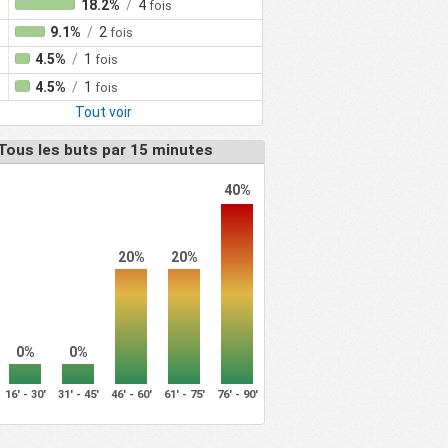
18.2%
/
4
fois
9.1%
/
2
fois
4.5%
/
1
fois
4.5%
/
1
fois
Tout voir
Tous les buts par 15 minutes
40%
20%
20%
0%
0%
16' - 30'
31' - 45'
46' - 60'
61' - 75'
76' - 90'