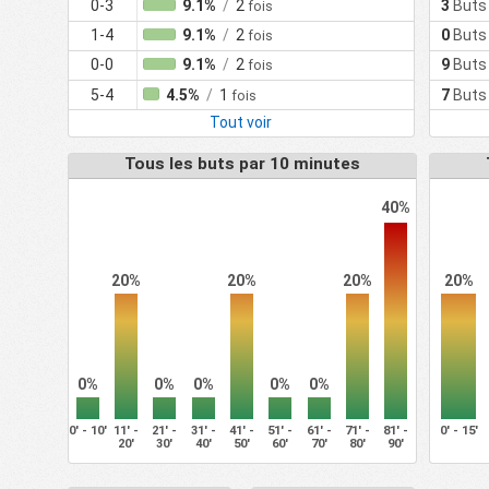
0-3
9.1%
/
2
3
Buts
fois
1-4
9.1%
/
2
0
Buts
fois
0-0
9.1%
/
2
9
Buts
fois
5-4
4.5%
/
1
7
Buts
fois
Tout voir
Tous les buts par 10 minutes
40%
20%
20%
20%
20%
0%
0%
0%
0%
0%
0' - 10'
11' -
21' -
31' -
41' -
51' -
61' -
71' -
81' -
0' - 15'
20'
30'
40'
50'
60'
70'
80'
90'