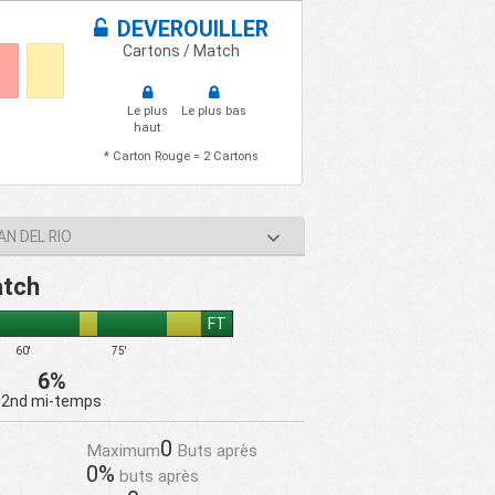
DEVEROUILLER
Cartons / Match
Le plus
Le plus bas
haut
* Carton Rouge = 2 Cartons
AN DEL RIO
atch
FT
60'
75'
6%
2nd mi-temps
0
Maximum
Buts après
0%
buts après