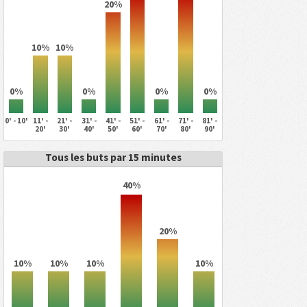
20%
10%
10%
0%
0%
0%
0%
0' - 10'
11' -
21' -
31' -
41' -
51' -
61' -
71' -
81' -
20'
30'
40'
50'
60'
70'
80'
90'
Tous les buts par 15 minutes
40%
20%
10%
10%
10%
10%