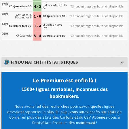
27/9
Halcones de Saltillo
4 - 2
*Chronométrage des buts non disponible
CD Queretaro 3D
FC
20/9
Gavilanes FC
1 - 0
*Chronométrage des buts non disponible
CD Queretaro 3D
Matamoros II
13/9
CF Gallos Nuevo
3 - 4
*Chronométrage des buts non disponible
CD Queretaro 3D
Leon
06/9
5 - 4
*Chronométrage des buts non disponible
CF Cadereyta
CD Queretaro 3D
FIN DU MATCH (FT) STATISTIQUES
Le Premium est enfin là !
1500+ ligues rentables, inconnues des
bookmakers.
Nous avons fait des recherches pour savoir quelles ligues
devraient rapporter le plus. En plus, vous aurez accès aux stats de
Corner en plus des stats des Cartons et du CSV. Abonnez-vous à
FootyStats Premium dès maintenant !