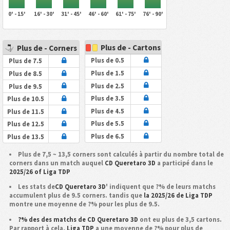
0' - 15'
16' - 30'
31' - 45'
46' - 60'
61' - 75'
76' - 90'
Plus de - Cartons
Plus de - Corners
Plus de 0.5
Plus de 7.5
Plus de 1.5
Plus de 8.5
Plus de 2.5
Plus de 9.5
Plus de 3.5
Plus de 10.5
Plus de 4.5
Plus de 11.5
Plus de 5.5
Plus de 12.5
Plus de 6.5
Plus de 13.5
Plus de 7,5 ~ 13,5 corners sont calculés à partir du nombre total de
corners dans un match auquel
CD Queretaro 3D
a participé dans le
2025/26 of Liga TDP
Les stats de
CD Queretaro 3D
' indiquent que ?% de leurs matchs
accumulent plus de 9.5 corners. tandis que
la 2025/26 de Liga TDP
montre une moyenne de ?% pour les plus de 9.5.
?% des des matchs de CD Queretaro 3D
ont eu plus de 3,5 cartons.
Par rapport à cela,
Liga TDP
a une moyenne de ?% pour plus de