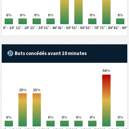
0%
0%
0%
0%
0%
0%
0' - 10'
11' - 20'
21' - 30'
31' - 40'
41' - 50'
51' - 60'
61' - 70'
71' - 80'
81' - 90'
Buts concédés avant 10 minutes
50%
25%
25%
0%
0%
0%
0%
0%
0%