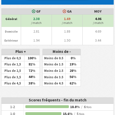
GF
GA
MOY
2.38
1.69
4.06
Général
/ match
/ match
/ match
2.81
1.88
4.69
Domicile
1.94
1.50
3.44
Extérieur
Plus +
Moins de -
100%
0%
Plus de 0,5
Moins de 0.5
81%
19%
Plus de 1,5
Moins de 1.5
72%
28%
Plus de 2,5
Moins de 2.5
44%
56%
Plus de 3,5
Moins de 3.5
38%
62%
Plus de 4,5
Moins de 4.5
Scores fréquents - fin du match
1-2
18.8%
/
6
fois
1-0
15.6%
/
5
fois