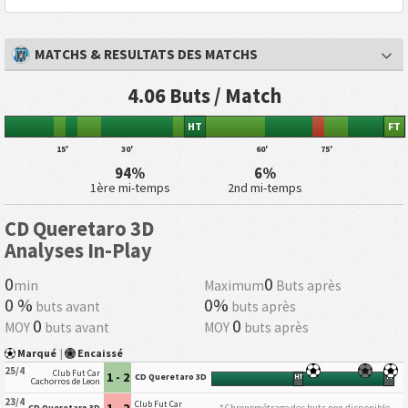
MATCHS & RESULTATS DES MATCHS
4.06 Buts / Match
HT
FT
15'
30'
60'
75'
94%
6%
1ère mi-temps
2nd mi-temps
CD Queretaro 3D
Analyses In-Play
0
0
min
Maximum
Buts après
0 %
0%
buts avant
buts après
0
0
MOY
buts avant
MOY
buts après
Marqué
|
Encaissé
25/4
Club Fut Car
1 - 2
CD Queretaro 3D
HT
FT
Cachorros de Leon
23/4
Club Fut Car
1 - 2
*Chronométrage des buts non disponible
CD Queretaro 3D