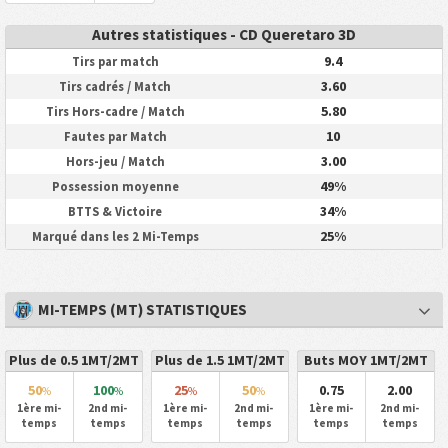
Autres statistiques - CD Queretaro 3D
9.4
Tirs par match
3.60
Tirs cadrés / Match
5.80
Tirs Hors-cadre / Match
10
Fautes par Match
3.00
Hors-jeu / Match
49%
Possession moyenne
34%
BTTS & Victoire
25%
Marqué dans les 2 Mi-Temps
MI-TEMPS (MT) STATISTIQUES
Plus de 0.5 1MT/2MT
Plus de 1.5 1MT/2MT
Buts MOY 1MT/2MT
50
100
25
50
0.75
2.00
%
%
%
%
1ère mi-
2nd mi-
1ère mi-
2nd mi-
1ère mi-
2nd mi-
temps
temps
temps
temps
temps
temps