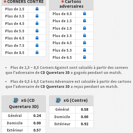
CORNERS CONTRE
Cartons
adversaires
Plus de 2.5
Plus de 0.5
Plus de 3.5
Plus de 1.5
Plus de 4.5
Plus de 2.5
Plus de 5.5
Plus de 3.5
Plus de 6.5
Plus de 4.5
Plus de 7.5
Plus de 5.5
Plus de 8.5
Plus de 6.5
Plus de 2,5 ~ 8,5 Corners Against sont calculés à partir des corners
que l'adversaire de
CD Queretaro 3D
a gagnés pendant un match.
Plus de 0,5 à 6,5 Cartons Adversaire est calculée à partir des cartons
que l'adversaire de
CD Queretaro 3D
a reçus pendant un match.
xG (CD
xG (Contre)
Queretaro 3D)
0.58
Général
0.24
Général
0.00
Domicile
0.00
Domicile
0.92
Extérieur
0.57
Extérieur