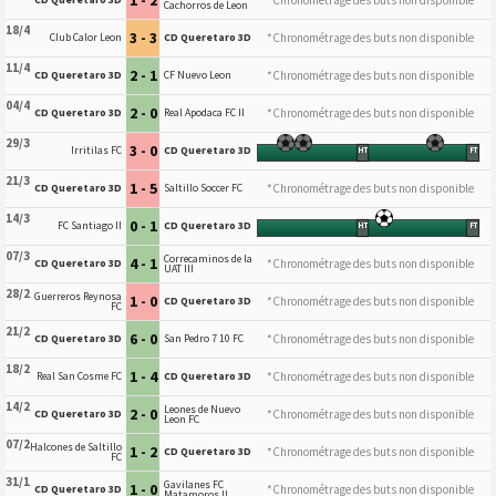
Cachorros de Leon
18/4
3 - 3
*Chronométrage des buts non disponible
Club Calor Leon
CD Queretaro 3D
11/4
2 - 1
*Chronométrage des buts non disponible
CD Queretaro 3D
CF Nuevo Leon
04/4
2 - 0
*Chronométrage des buts non disponible
CD Queretaro 3D
Real Apodaca FC II
29/3
3 - 0
Irritilas FC
CD Queretaro 3D
HT
FT
21/3
1 - 5
*Chronométrage des buts non disponible
CD Queretaro 3D
Saltillo Soccer FC
14/3
0 - 1
FC Santiago II
CD Queretaro 3D
HT
FT
07/3
Correcaminos de la
4 - 1
*Chronométrage des buts non disponible
CD Queretaro 3D
UAT III
28/2
Guerreros Reynosa
1 - 0
*Chronométrage des buts non disponible
CD Queretaro 3D
FC
21/2
6 - 0
*Chronométrage des buts non disponible
CD Queretaro 3D
San Pedro 7 10 FC
18/2
1 - 4
*Chronométrage des buts non disponible
Real San Cosme FC
CD Queretaro 3D
14/2
Leones de Nuevo
2 - 0
*Chronométrage des buts non disponible
CD Queretaro 3D
Leon FC
07/2
Halcones de Saltillo
1 - 2
*Chronométrage des buts non disponible
CD Queretaro 3D
FC
31/1
Gavilanes FC
1 - 0
*Chronométrage des buts non disponible
CD Queretaro 3D
Matamoros II