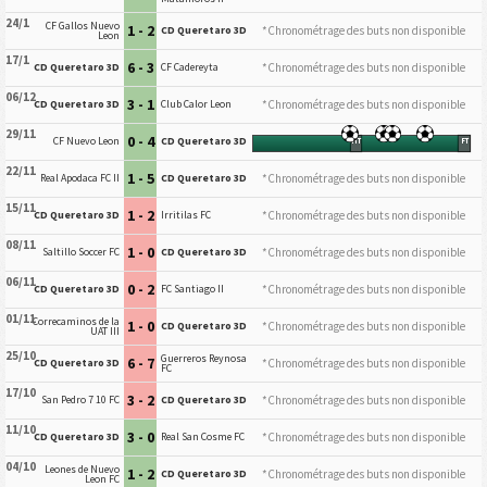
24/1
CF Gallos Nuevo
1 - 2
*Chronométrage des buts non disponible
CD Queretaro 3D
Leon
17/1
6 - 3
*Chronométrage des buts non disponible
CD Queretaro 3D
CF Cadereyta
06/12
3 - 1
*Chronométrage des buts non disponible
CD Queretaro 3D
Club Calor Leon
29/11
0 - 4
CF Nuevo Leon
CD Queretaro 3D
HT
FT
22/11
1 - 5
*Chronométrage des buts non disponible
Real Apodaca FC II
CD Queretaro 3D
15/11
1 - 2
*Chronométrage des buts non disponible
CD Queretaro 3D
Irritilas FC
08/11
1 - 0
*Chronométrage des buts non disponible
Saltillo Soccer FC
CD Queretaro 3D
06/11
0 - 2
*Chronométrage des buts non disponible
CD Queretaro 3D
FC Santiago II
01/11
Correcaminos de la
1 - 0
*Chronométrage des buts non disponible
CD Queretaro 3D
UAT III
25/10
Guerreros Reynosa
6 - 7
*Chronométrage des buts non disponible
CD Queretaro 3D
FC
17/10
3 - 2
*Chronométrage des buts non disponible
San Pedro 7 10 FC
CD Queretaro 3D
11/10
3 - 0
*Chronométrage des buts non disponible
CD Queretaro 3D
Real San Cosme FC
04/10
Leones de Nuevo
1 - 2
*Chronométrage des buts non disponible
CD Queretaro 3D
Leon FC