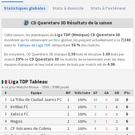
Statistiques globales
Stats à domicile
Stats à l'extérieur
CD Queretaro 3D Résultats de la saison
Cette saison, les statistiques de
Liga TDP (Mexique) CD Queretaro 3D
montrent qu'ils obtiennent un
Bon
global, les plaçant actuellement à la
7/240
dans le
Tableau de Liga TDP
, remportant
56 %
des matchs.
En moyenne, CD Queretaro 3D marque
2.38
buts et encaisse
1.69
buts par
match.
59%
de
CD Queretaro 3D
les matchs de se terminent avec les deux
équipes marquant et leur total moyen de buts par match est de
4.06
.
Liga TDP Tableau
A ce jour Matchs finaux - 3365 / 3388 joués
#
Equipe
MP
%Victoire
GF
GA
GD
Pts
La Tribu de Ciudad Juarez FC
1
2
100%
10
0
10
6
Irritilas FC
2
2
100%
7
1
6
6
Xalisco FC
3
2
100%
2
0
2
6
Magos
4
2
100%
3
1
2
6
CF Volcanes de Colima
5
2
100%
4
2
2
6
Deportivo Tala