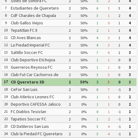
Soles de Sonora FC
6
2
50%
5
2
3
4
Estudiantes de Queretaro
7
2
50%
6
3
3
4
FC
CdF Charales de Chapala
8
2
50%
3
1
2
4
Club Gallos Viejos
9
2
50%
1
0
1
4
Tepatitlan FC II
10
2
50%
2
1
1
4
CD Aves Blancas
11
2
50%
4
3
1
4
La Piedad Imperial FC
12
2
50%
4
3
1
4
Saltillo Soccer FC
13
2
50%
7
6
1
3
Club Deportivo Etchojoa
14
2
50%
1
1
0
3
Guerreros Reynosa FC
15
2
50%
1
1
0
3
Club Fut Car Cachorros de
16
2
50%
3
3
0
3
Leon
CD Queretaro 3D
17
2
50%
3
3
0
3
CeFor San Luis
18
2
50%
6
7
-1
3
Club Atletico Leones FC
19
2
0%
1
1
0
2
Deportivo CAFESSA Jalisco
20
2
0%
1
1
0
2
FC Diablos Tesistan
21
2
0%
0
1
-1
1
Tapatios Soccer FC
22
2
0%
1
2
-1
1
CD Datileros San Luis
23
2
0%
3
4
-1
1
Club la Piedad FC Queretaro
24
2
0%
3
4
-1
1