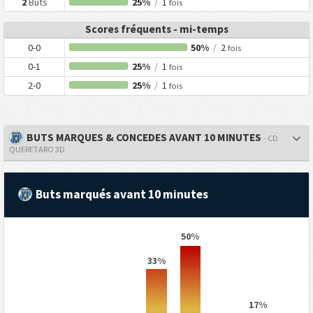
2
Buts
25%
/
1
fois
Scores fréquents - mi-temps
0-0
50%
/
2
fois
0-1
25%
/
1
fois
2-0
25%
/
1
fois
BUTS MARQUES & CONCEDES AVANT 10 MINUTES
- CD
QUERETARO 3D
Buts marqués avant 10 minutes
50%
33%
17%