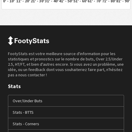
0' - 10'
11' - 20'
21' - 30'
31' - 40'
41' - 50'
51' - 60'
61' - 70'
71' - 80'
81' - 90'
FootyStats est votre meilleure source d'information pour les
statistiques et pronostics sur le nombre de buts, Over 2.5/Under
2.5, HT/FT, et bien d'autres encore. Si vous avez un problème, une
idée, ou un feedback dont vous souhaiteriez faire part, n'hésitez
pas a nous contacter !
Stats
Over/Under Buts
Stats - BTTS
Stats - Corners