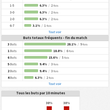
1-5
6.3%
/
2
fois
3-0
6.3%
/
2
fois
2-0
6.3%
/
2
fois
6-7
3.1%
/
1
fois
Tout voir
Buts totaux fréquents - fin du match
3
Buts
28.1%
/
9
fois
1
Buts
18.8%
/
6
fois
6
Buts
15.6%
/
5
fois
5
Buts
9.4%
/
3
fois
2
Buts
9.4%
/
3
fois
4
Buts
6.3%
/
2
fois
Tout voir
Tous les buts par 10 minutes
30%
30%