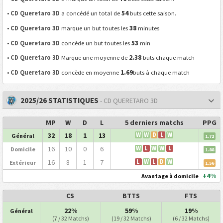
54
•
CD Queretaro 3D
a concédé un total de
buts cette saison.
38
•
CD Queretaro 3D
marque un but toutes les
minutes
53
•
CD Queretaro 3D
concède un but toutes les
min
2.38
•
CD Queretaro 3D
Marque une moyenne de
buts chaque match
1.69
•
CD Queretaro 3D
concède en moyenne
buts à chaque match
2025/26 STATISTIQUES
- CD QUERETARO 3D
MP
W
D
L
5 derniers matchs
PPG
32
18
1
13
W
W
D
L
W
Général
1.72
16
10
0
6
W
L
W
W
L
Domicile
1.88
16
8
1
7
L
W
L
D
W
Extérieur
1.56
+4%
Avantage à domicile
CS
BTTS
FTS
22%
59%
19%
Général
(7 / 32 Matchs)
(19 / 32 Matchs)
(6 / 32 Matchs)