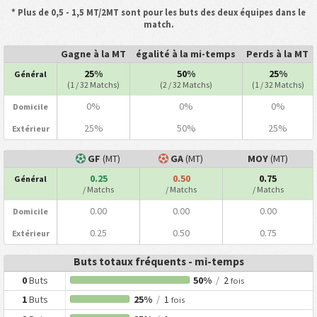
* Plus de 0,5 - 1,5 MT/2MT sont pour les buts des deux équipes dans le
match.
Gagne à la MT
égalité à la mi-temps
Perds à la MT
25%
50%
25%
Général
(1 / 32 Matchs)
(2 / 32 Matchs)
(1 / 32 Matchs)
0%
0%
0%
Domicile
25%
50%
25%
Extérieur
GF
(MT)
GA
(MT)
MOY
(MT)
0.25
0.50
0.75
Général
/ Matchs
/ Matchs
/ Matchs
0.00
0.00
0.00
Domicile
0.25
0.50
0.75
Extérieur
Buts totaux fréquents - mi-temps
0
Buts
50%
/
2
fois
1
Buts
25%
/
1
fois