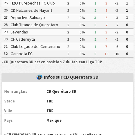
H2O Purepechas FC Club
25
2
0%
1
3
-2
1
Atletico Morelia II
CD Halcones de Nayarit
26
2
0%
2
5
-3
1
Deportivo Sahuayo
27
2
0%
3
6
-3
1
Club Titanes de Queretaro
28
2
0%
0
2
-2
0
Leyendas
29
2
0%
1
3
-2
0
CF Cadereyta
30
2
0%
2
4
-2
0
Club Legado del Centenario
31
2
0%
1
7
-6
0
Gambeta FC
32
2
0%
0
10
-10
0
•
CD Queretaro 3D est en position 7 du tableau Liga TDP
Infos sur CD Queretaro 3D
Nom anglais
CD Querétaro 3D
Stade
TBD
Ville
TBD
Pays
Mexique
76
•
CD Queretaro 3D
a marqué un total de
buts cette saison.