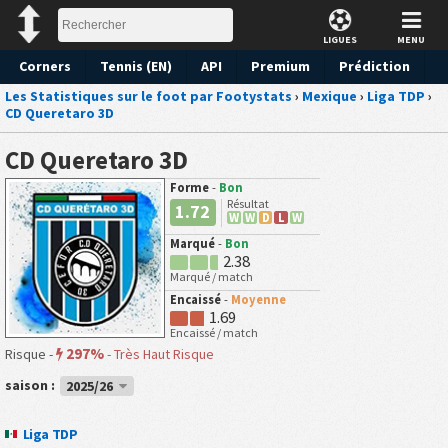
LIGUES
MENU
Corners
Tennis (EN)
API
Premium
Prédiction
Les Statistiques sur le foot par Footystats
›
Mexique
›
Liga TDP
›
CD Queretaro 3D
CD Queretaro 3D
Forme
-
Bon
Résultat
1.72
W
W
D
L
W
Marqué
-
Bon
2.38
Marqué / match
Encaissé
-
Moyenne
1.69
Encaissé / match
297%
Risque -
-
Très Haut Risque
saison :
2025/26
Liga TDP