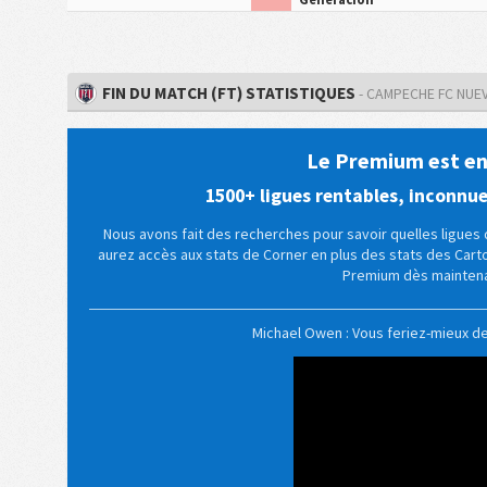
FIN DU MATCH (FT) STATISTIQUES
- CAMPECHE FC NUE
Le Premium est enf
1500+ ligues rentables, inconnu
Nous avons fait des recherches pour savoir quelles ligues d
aurez accès aux stats de Corner en plus des stats des Car
Premium dès maintena
Michael Owen : Vous feriez-mieux d