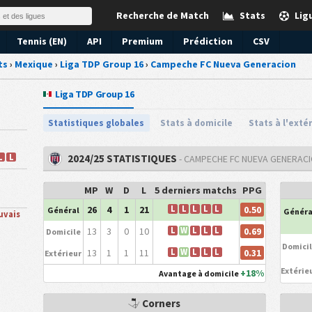
Recherche de Match
Stats
Lig
Tennis (EN)
API
Premium
Prédiction
CSV
ts
›
Mexique
›
Liga TDP Group 16
›
Campeche FC Nueva Generacion
Liga TDP Group 16
Statistiques globales
Stats à domicile
Stats à l'exté
L
L
2024/25 STATISTIQUES
- CAMPECHE FC NUEVA GENERAC
MP
W
D
L
5 derniers matchs
PPG
0.50
26
4
1
21
L
L
L
L
L
Général
Généra
uvais
0.69
13
3
0
10
L
W
L
L
L
Domicile
Domici
0.31
13
1
1
11
L
W
L
L
L
Extérieur
Extérie
+18%
Avantage à domicile
Corners