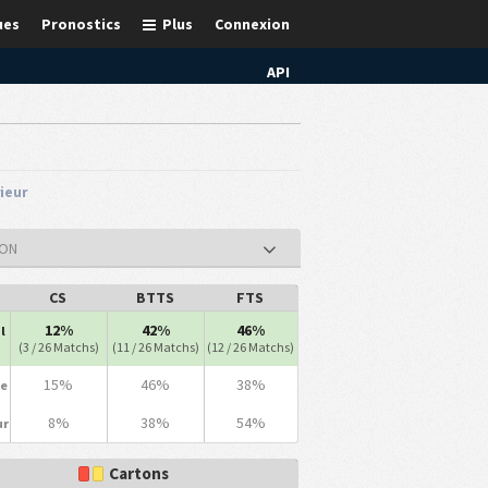
ues
Pronostics
Plus
Connexion
API
rieur
ION
CS
BTTS
FTS
12%
42%
46%
l
(3 / 26 Matchs)
(11 / 26 Matchs)
(12 / 26 Matchs)
15%
46%
38%
le
8%
38%
54%
ur
Cartons