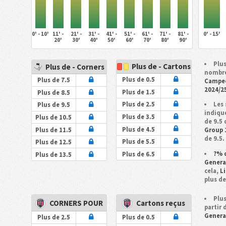
0' - 10'
11' -
21' -
31' -
41' -
51' -
61' -
71' -
81' -
0' - 15'
20'
30'
40'
50'
60'
70'
80'
90'
Plus
Plus de - Cartons
Plus de - Corners
nombre
Plus de 0.5
Plus de 7.5
Campec
2024/2
Plus de 1.5
Plus de 8.5
Les 
Plus de 2.5
Plus de 9.5
indiqu
Plus de 3.5
Plus de 10.5
de 9.5
Plus de 4.5
Plus de 11.5
Group 
de 9.5.
Plus de 5.5
Plus de 12.5
?% 
Plus de 6.5
Plus de 13.5
Genera
cela,
L
plus de
Plus
CORNERS POUR
Cartons reçus
partir
Genera
Plus de 2.5
Plus de 0.5