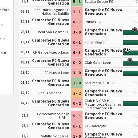
5 - 1
25/1
Saltillo Soccer FC
*C
Generacion
 total
San Isidro Laguna FC
Campeche FC Nueva
2 - 1
06/12
*C
Halcones Saltillo
Generacion
Campeche FC Nueva
0 - 3
30/11
Irritilas FC
*C
Generacion
un
Campeche FC Nueva
3 - 0
24/11
Real San Cosme FC
Generacion
but
Campeche FC Nueva
0 - 1
16/11
FC Santiago II
Generacion
Campeche FC Nueva
6 - 3
09/11
CF Gallos Nuevo Leon
 but
Generacion
Campeche FC Nueva
0 - 2
03/11
Club Calor Leon
Generacion
Campeche FC Nueva
3 - 0
27/10
CF Nuevo Leon
Generacion
Campeche FC Nueva
1 - 0
21/10
San Pedro 7 10 FC
*C
Generacion
Campeche FC Nueva
2 - 2
12/10
Real Apodaca FC II
*C
Generacion
Club HO GAR H
Campeche FC Nueva
0 - 2
07/10
Matamoros Gavilanes
Generacion
FC Matamoros II
Correcaminos de la
Campeche FC Nueva
5 - 3
28/9
*C
UAT III
Generacion
Campeche FC Nueva
0 - 1
23/9
CF Cadereyta
*C
Generacion
Campeche FC Nueva
1 - 0
14/9
Saltillo Soccer FC
*C
Generacion