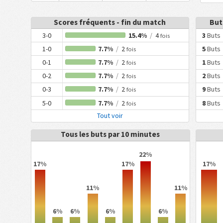
Scores fréquents - fin du match
But
3-0
15.4%
/
4
3
Buts
fois
1-0
7.7%
/
2
5
Buts
fois
0-1
7.7%
/
2
1
Buts
fois
0-2
7.7%
/
2
2
Buts
fois
0-3
7.7%
/
2
9
Buts
fois
5-0
7.7%
/
2
8
Buts
fois
Tout voir
Tous les buts par 10 minutes
22%
17%
17%
17%
11%
11%
6%
6%
6%
6%