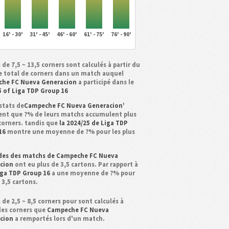
16' - 30'
31' - 45'
46' - 60'
61' - 75'
76' - 90'
 de 7,5 ~ 13,5 corners sont calculés à partir du
 total de corners dans un match auquel
he FC Nueva Generacion
a participé dans le
5 of Liga TDP Group 16
stats de
Campeche FC Nueva Generacion
'
ent que ?% de leurs matchs accumulent plus
 corners. tandis que
la 2024/25 de Liga TDP
16
montre une moyenne de ?% pour les plus
des des matchs de Campeche FC Nueva
cion
ont eu plus de 3,5 cartons. Par rapport à
iga TDP Group 16
a une moyenne de ?% pour
 3,5 cartons.
 de 2,5 ~ 8,5 corners pour sont calculés à
 des corners que
Campeche FC Nueva
cion
a remportés lors d'un match.