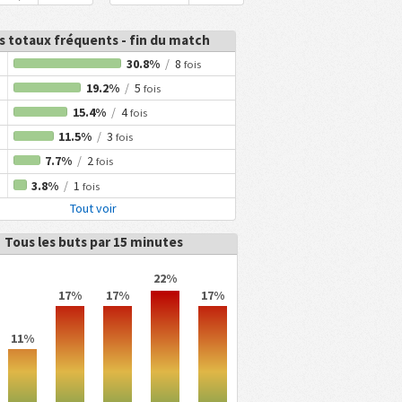
s totaux fréquents - fin du match
30.8%
/
8
fois
19.2%
/
5
fois
15.4%
/
4
fois
11.5%
/
3
fois
7.7%
/
2
fois
3.8%
/
1
fois
Tout voir
Tous les buts par 15 minutes
22%
17%
17%
17%
11%