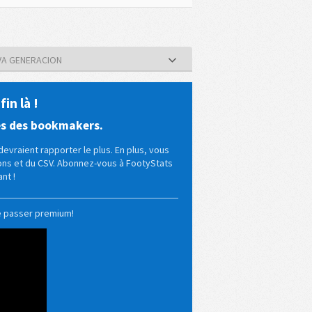
VA GENERACION
in là !
es des bookmakers.
evraient rapporter le plus. En plus, vous
tons et du CSV. Abonnez-vous à FootyStats
nt !
e passer premium!