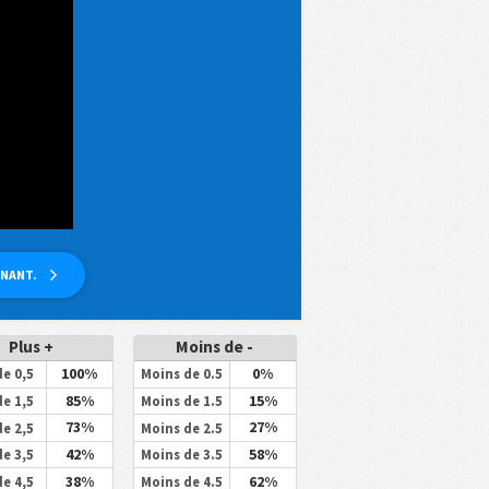
ENANT.
Plus +
Moins de -
100%
0%
de 0,5
Moins de 0.5
85%
15%
de 1,5
Moins de 1.5
73%
27%
de 2,5
Moins de 2.5
42%
58%
de 3,5
Moins de 3.5
38%
62%
de 4,5
Moins de 4.5