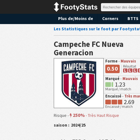
Plus de/Moins de
Corners
BTTS
Les Statistiques sur le foot par Footysta
Campeche FC Nueva
Generacion
Forme
-
Mauvais
Résultat
0.50
L
L
L
Marqué
-
Mauvais
1.23
Marqué / match
Encaissé
-
Très ma
2.69
Encaissé / match
250%
Risque -
-
Très Haut Risque
saison :
2024/25