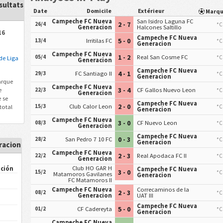
sultats
Date
Domicile
Extérieur
Marq
Campeche FC Nueva
San Isidro Laguna FC
2 - 7
26/4
*C
Generacion
Halcones Saltillo
16
Campeche FC Nueva
5 - 0
13/4
Irritilas FC
*C
Generacion
Campeche FC Nueva
1 - 2
05/4
Real San Cosme FC
*C
de Liga
Generacion
Campeche FC Nueva
4 - 1
29/3
FC Santiago II
*C
Generacion
arque
Campeche FC Nueva
3 - 4
e
22/3
CF Gallos Nuevo Leon
*C
Generacion
 se
Campeche FC Nueva
2 - 0
15/3
Club Calor Leon
total
*C
Generacion
Campeche FC Nueva
3 - 0
08/3
CF Nuevo Leon
*C
Generacion
Campeche FC Nueva
0 - 3
28/2
San Pedro 7 10 FC
*C
Generacion
racion
Campeche FC Nueva
2 - 3
22/2
Real Apodaca FC II
*C
Generacion
Club HO GAR H
ción
Campeche FC Nueva
3 - 0
15/2
*C
Matamoros Gavilanes
Generacion
FC Matamoros II
Campeche FC Nueva
Correcaminos de la
2 - 3
08/2
*C
Generacion
UAT III
Campeche FC Nueva
5 - 0
01/2
CF Cadereyta
*C
Generacion
Campeche FC Nueva