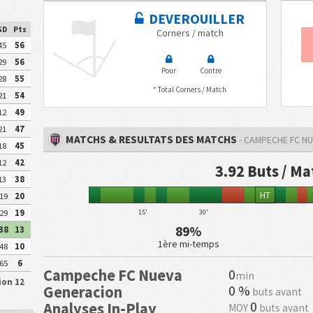
DEVEROUILLER
GD
Pts
Corners / match
45
56
29
56
Pour
Contre
28
55
* Total Corners / Match
21
54
12
49
21
47
MATCHS & RESULTATS DES MATCHS
- CAMPECHE FC N
18
45
12
42
3.92 Buts / Ma
13
38
HT
19
20
15'
30'
29
19
89%
38
13
1ère mi-temps
48
10
65
6
Campeche FC Nueva
0
min
ion 12
0 %
Generacion
buts avant
0
Analyses In-Play
MOY
buts avant