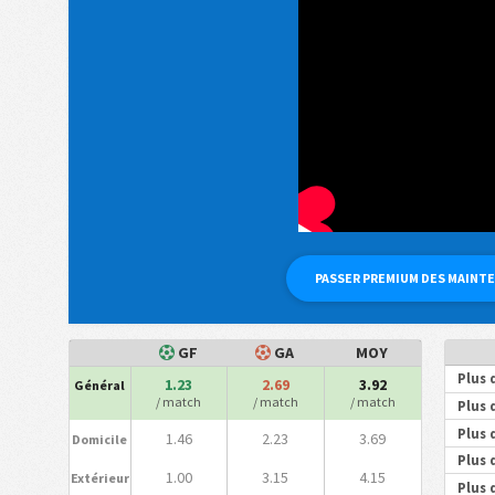
PASSER PREMIUM DES MAINT
GF
GA
MOY
Plus 
1.23
2.69
3.92
Général
/ match
/ match
/ match
Plus 
Plus 
1.46
2.23
3.69
Domicile
Plus 
1.00
3.15
4.15
Extérieur
Plus 