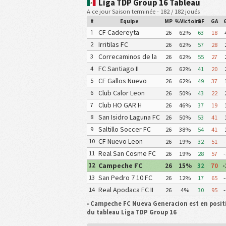
Liga TDP Group 16 Tableau
A ce jour Saison terminée - 182 / 182 joués
#
Equipe
MP
%Victoire
GF
GA
CF Cadereyta
1
26
62%
63
18
Irritilas FC
2
26
62%
57
28
Correcaminos de la
3
26
62%
55
27
UAT III
FC Santiago II
4
26
62%
41
20
CF Gallos Nuevo
5
26
62%
49
37
Leon
Club Calor Leon
6
26
50%
43
22
Club HO GAR H
7
26
46%
37
19
Matamoros Gavilanes
San Isidro Laguna FC
8
26
50%
53
41
FC Matamoros II
Halcones Saltillo
Saltillo Soccer FC
9
26
38%
54
41
CF Nuevo Leon
10
26
19%
32
51
-
Real San Cosme FC
11
26
19%
28
57
-
Campeche FC
12
26
15%
32
70
-
Nueva Generacion
San Pedro 7 10 FC
13
26
12%
17
65
-
Real Apodaca FC II
14
26
4%
30
95
-
•
Campeche FC Nueva Generacion est en posit
du tableau Liga TDP Group 16