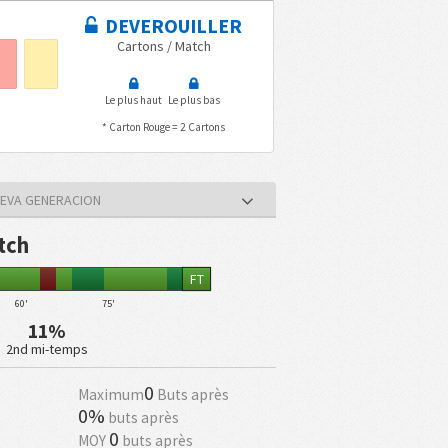
DEVEROUILLER
Cartons / Match
Le plus haut
Le plus bas
* Carton Rouge = 2 Cartons
UEVA GENERACION
tch
FT
60'
75'
11%
2nd mi-temps
0
Maximum
Buts après
0%
buts après
0
MOY
buts après