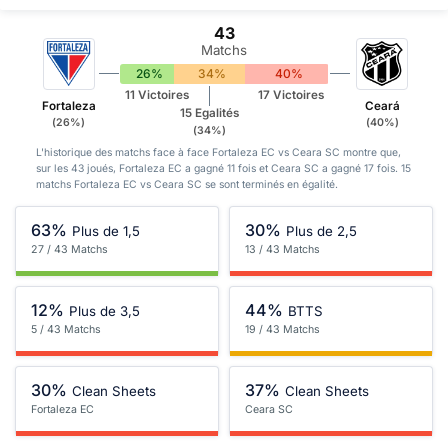
43
Matchs
26%
34%
40%
11 Victoires
17 Victoires
Fortaleza
Ceará
15 Egalités
(26%)
(40%)
(34%)
L'historique des matchs face à face Fortaleza EC vs Ceara SC montre que,
sur les 43 joués, Fortaleza EC a gagné 11 fois et Ceara SC a gagné 17 fois. 15
matchs Fortaleza EC vs Ceara SC se sont terminés en égalité.
63%
30%
Plus de 1,5
Plus de 2,5
27 / 43 Matchs
13 / 43 Matchs
12%
44%
Plus de 3,5
BTTS
5 / 43 Matchs
19 / 43 Matchs
30%
37%
Clean Sheets
Clean Sheets
Fortaleza EC
Ceara SC