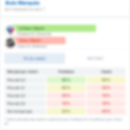
Buts Marqués
Qui marquera le plus ?
1.8 Buts / Match
Fortaleza EC (Domicile)
1 Buts / Match
Ceara SC (Extérieur)
fin du match
1MT/2MT
Marqué par match
Fortaleza
Ceará
80%
60%
Plus de 0,5
60%
20%
Plus de 1,5
30%
10%
Plus de 2,5
10%
10%
Plus de 3,5
20%
40%
Ne marque pas
* Stats & données des matchs a domicile pour Fortaleza EC et extérieur pour Ceara
SC