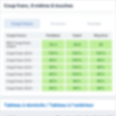
Coup franc, 6 mètres & touches
Coups francs
Tir au but
Touches
Coups francs
Fortaleza
Ceará
Moyenne
MOY Coup franc
30.4
29.8
30
match
100%
100%
100%
Coup Franc 20.5+
90%
100%
95%
Coup Franc 21.5+
90%
100%
95%
Coup Franc 22.5+
80%
100%
90%
Coup Franc 23.5+
80%
90%
85%
Coup Franc 24.5+
80%
90%
85%
Coup Franc 25.5+
Tableau à domicile / Tableau à l'extérieur