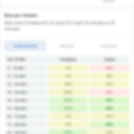
matchs
Buts par minutes
Buts entre Fortaleza EC et Ceara SC avant 10 minutes et 15
minutes.
Total de buts
Marqué
Encaissé
Par 10 Min'
Fortaleza
Ceará
7%
4%
0 - 10 Min
7%
9%
11 - 20 Min'
12%
11%
21 - 30 Min'
10%
4%
31 - 40 Min'
17%
16%
41 - 50 Min'
17%
18%
51 - 60 Min'
7%
11%
61 - 70 Min'
7%
16%
71 - 80 Min'
17%
11%
81 - 90 Min'