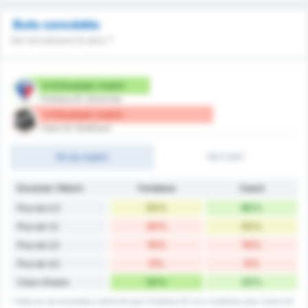
Buts concédés
Qui encaissera le plus ?
0.8 Encaissé / match
Fortaleza EC (Domicile)
1.4 Encaissé / match
Ceara SC (Extérieur)
fin du match
1MT/2MT
Encaissé / Match
Fortaleza
Ceará
50%
80%
Plus de 0,5
20%
50%
Plus de 1,5
10%
10%
Plus de 2,5
0%
0%
Plus de 3,5
50%
20%
Clean Sheets
* Stats sur les encaissés à domicile pour Fortaleza EC et a l'extérieur pour Ceara SC