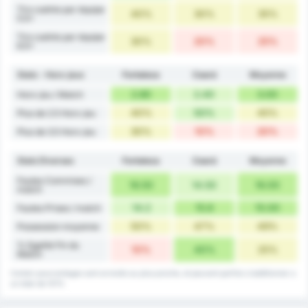
Tirs cadrés par équipe
40%
30%
35%
5.5+
Tirs cadrés par équipe
30%
20%
25%
6.5+
Stats - Hors-jeux
Fortaleza
Ceará
Moyenne
2.80
2.40
3.00
Hors-jeu / Match
40%
50%
45%
Plus de 2.5 Hors-jeu
30%
10%
20%
Plus de 3.5 Hors-jeu
Stats Diverses
Fortaleza
Ceará
Moyenne
Fautes Commises /
16.50
14.50
16.00
match
14.2
15.6
15.00
Fautes Prises / match
50%
47%
49%
Possession moyenne
% Egalité Fin du
10%
40%
25%
Match
Certain pourcentages sont arrondis au plus proche, et peuvent parfois s'additionner a
un total de 101%