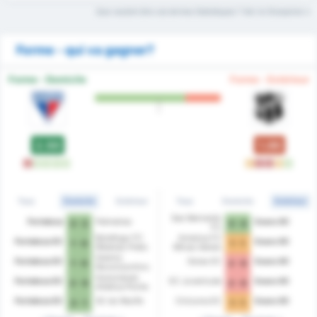
Que veulent dire ces termes Statistiques ? Voir le Glossaire
Forme - qui va gagner?
Forme - Domicile
Forme - Extérieur
2.50
1.00
L
W
W
W
W
D
L
L
D
W
Tous
Domicile
Extérieur
Tous
Domicile
Extérieur
Sao Bernardo
Fortaleza
Palmeiras
Ceara SC
3 - 2
3 - 4
FC
Botafogo FC
America FC
Fortaleza EC
Ceara SC
1 - 0
1 - 1
Ribeirao Preto
Minas Gerais
Gremio
Fortaleza EC
Goias EC
Ceara SC
1 - 0
2 - 0
Novorizontino
Associacao
Fortaleza EC
EC Juventude
Ceara SC
2 - 0
2 - 0
Atletica Ponte
Preta
Fortaleza EC
SC do Recife
Criciuma EC
Ceara SC
2 - 1
1 - 1