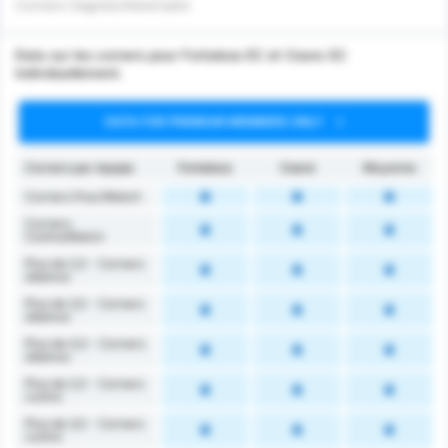
Corners Gagnés/Adversaire
Data sur les corners pour Fortaleza EC et Ceara SC
individuellement.
DATA FOR PREMIUM MEMBERS ONLY
Corners par équipe
Fortaleza
Ceará
Moyenne
Corners Pour/Match
Corners
Contre/Match
Plus de 2,5 - Corners
obtenus
Plus de 3,5 - Corners
obtenus
Plus de 4,5 - Corners
obtenus
Plus de 2,5 - Corners
contre
Plus de 3,5 - Corners
contre