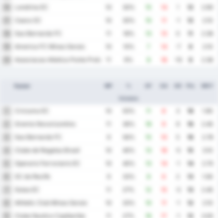
Londrina EC
16
10
30%
15
14
1
12
2.90
Ceara SC
17
10
30%
10
11
-1
12
2.10
Sao Bernardo FC
18
11
18%
13
13
0
11
2.36
America FC Minas Gerais
19
10
10%
7
14
-7
6
2.10
Associacao Atletica Ponte Preta
20
11
9%
8
18
-10
6
2.36
Equipe
MP
%
GF
GA
GD
Pts
MOY
Victoire
Criciuma EC
1
10
50%
11
8
3
18
1.90
Gremio Novorizontino
2
11
36%
18
9
9
16
2.45
Sao Bernardo FC
3
9
56%
15
10
5
16
2.78
Clube de Regatas Brasil
4
10
40%
13
18
-5
15
3.10
Operario Ferroviario EC
5
10
40%
13
14
-1
14
2.70
SC do Recife
6
9
33%
8
6
2
13
1.56
Goias EC
7
11
27%
12
15
-3
13
2.45
Athletic Club Minas Gerais
8
10
20%
10
11
-1
12
2.10
Clube Nautico Capibaribe
9
11
27%
16
17
-1
12
3.00