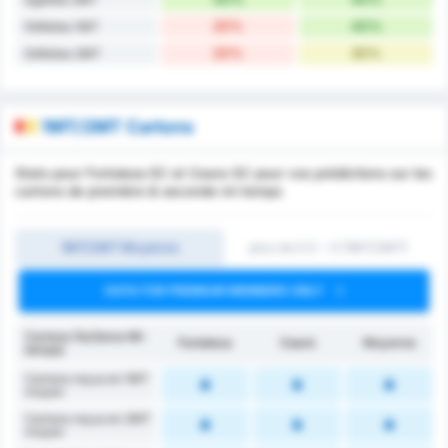
20%
40%
Défaites 1MT
20%
30%
Défaites 2MT
1MT/2MT Cartons
Stats pour Fortaleza EC et Ceara SC pour vos prédictions sur les
cartons de première & seconde mi-temps
1MT/2MT Moyenne
plus de 0.5 ~ 3 (1MT/2MT)
DATA FOR PREMIUM MEMBERS ONLY
Cartons (1e/2eme Mi-
Fortaleza
Ceará
Moyenne
temps)
Cartons reçus en 1MT
moyen
Cartons reçus en 2MT
moyen