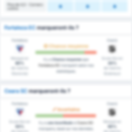
Plus de 4,5 - Corners
contre
Fortaleza EC
marqueront-ils ?
Fortaleza
Ceará
Chance moyenne
Marqué en
Score Nul en
Il y a
Chance moyenne
que
80%
20%
Fortaleza EC
marquent selon nos
de matchs
de matchs
statistiques.
(Domicile)
(Extérieur)
Ceara SC
marqueront-ils ?
Fortaleza
Ceará
Incertaine
Score Nul en
Marqué en
Il y a
une incertitude
si
Ceara SC
50%
60%
marquera, basé sur nos données.
de matchs
de matchs