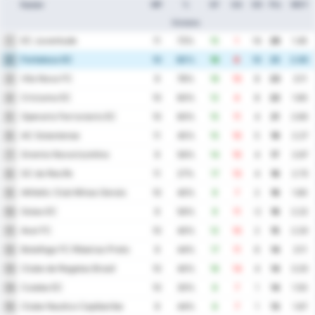
Equipe
MP
%
GF
GA
GD
Pts
MOY
Victoire
EC Juventude
1
11
73%
15
1
14
26
1.45
Fortaleza EC
2
10
80%
18
8
10
25
2.60
Vila Nova FC
3
9
78%
18
10
8
23
3.11
Criciuma EC
4
10
60%
12
4
8
22
1.60
Operario Ferroviario EC
5
10
60%
15
11
4
21
2.60
AC Goianiense
6
11
45%
15
10
5
19
2.27
Gremio Novorizontino
7
9
56%
14
10
4
17
2.67
SC do Recife
8
11
27%
17
13
4
16
2.73
Athletic Club Minas Gerais
9
10
40%
9
7
2
16
1.60
Goias EC
10
9
56%
9
11
-2
16
2.22
Avai FC
11
10
40%
12
10
2
15
2.20
Botafogo FC Ribeirao Preto
12
9
44%
17
11
6
14
3.11
Clube de Regatas Brasil
13
10
40%
18
14
4
14
3.20
Cuiaba EC
14
10
30%
8
7
1
14
1.50
Clube Nautico Capibaribe
15
9
44%
8
7
1
13
1.67