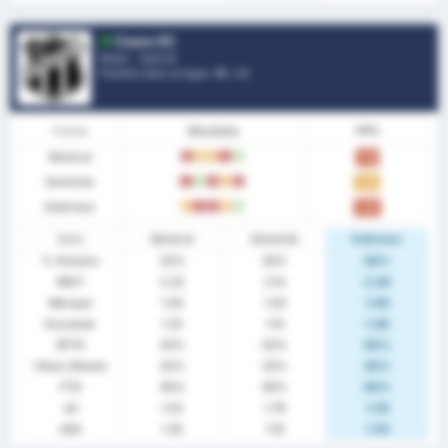
Ceara SC
Brésil - Serie B
Position dans la ligue.
16
/ 20
Forme
Résultats
PPG
Général
L
D
D
L
W
1.10
Domicile
L
W
L
D
L
1.20
Extérieur
D
L
L
D
W
1.00
Stats
Général
Domicile
Extérieur
% Victoire
25%
30%
20%
MOY
2.25
2.10
2.40
Marqué
1.00
1.00
1.00
Encaissé
1.25
1.10
1.40
BTTS
50%
50%
50%
Clean Sheets
20%
20%
20%
FTS
40%
40%
40%
xG
1.52
1.79
1.25
xGA
1.35
1.16
1.53