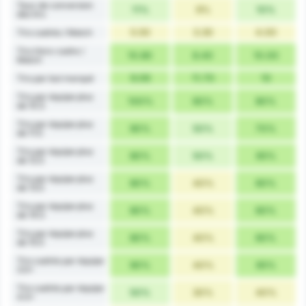
Taux de conversion
11%
9%
10%
des tirs
5.50
3.30
4.00
Tirs cadrés / Match
Tirs Hors-cadre /
10.80
8.40
10.00
Match
9.06
11.70
10
Tirs par but marqué
Tirs par équipe plus
100%
60%
80%
de 10.5
Tirs par équipe plus
90%
50%
70%
de 11.5
Tirs par équipe plus
80%
50%
65%
de 12.5
Tirs par équipe plus
80%
40%
60%
de 13.5
Tirs par équipe plus
80%
40%
60%
de 14.5
Tirs par équipe plus
80%
40%
60%
de 15.5
Tirs cadrés par équipe
90%
40%
65%
3.5+
Tirs cadrés par équipe
50%
30%
40%
4.5+