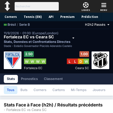
LIGUES
MENU
Corners
Tennis (EN)
API
Premium
Prédiction
/
Serie B
H2h2 Passés
Brésil
11/9/2026 - 01:00 (Europe/London)
Fortaleza EC vs Ceara SC
Stats, Données et Confrontations Directes
Stade -
Estádio Governador Plácido Aderaldo Castelo
2.50
1.00
W
W
W
W
L
L
D
W
Fortaleza EC
Ceara SC
Stats
Pronostics
Classement
Tous
Buts
Corners
Cartons
Mi-Temps
Joueurs
Stats Face à Face (h2h) / Résultats précédents
- Fortaleza EC vs Ceara SC