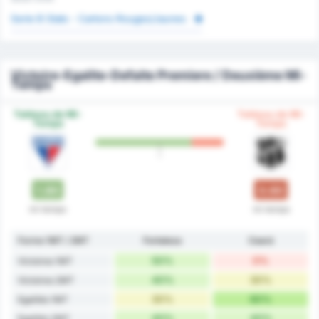
Serie B Stats - Cartons Rouges/Jaunes
Victoire-Egalite-Defaite Premiere / Deuxième Mi-
Temps
Tableau de Mi-
Tableau de Mi-
Temps
Temps
1.80
0.60
mi-temps
mi-temps
Forme 1MT / 2MT
Fortaleza
Ceará
50%
0%
Victoires 1MT
40%
30%
Victoires 2MT
30%
60%
Egalités 1MT
40%
40%
Egalités 2MT