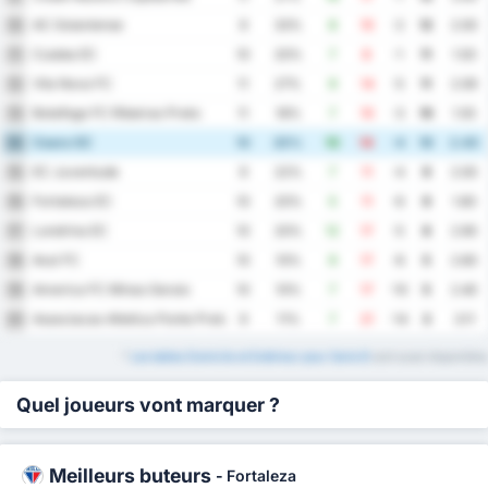
AC Goianiense
10
9
33%
8
10
-2
12
2.00
Cuiaba EC
11
10
20%
7
8
-1
11
1.50
Vila Nova FC
12
11
27%
9
14
-5
11
2.09
Botafogo FC Ribeirao Preto
13
11
18%
7
10
-3
10
1.55
Ceara SC
14
10
20%
10
14
-4
10
2.40
EC Juventude
15
9
22%
7
11
-4
9
2.00
Fortaleza EC
16
10
20%
5
11
-6
9
1.60
Londrina EC
17
10
20%
12
17
-5
8
2.90
Avai FC
18
10
10%
9
17
-8
5
2.60
America FC Minas Gerais
19
10
10%
7
17
-10
5
2.40
Associacao Atletica Ponte Preta
20
9
11%
7
21
-14
3
3.11
*
Les tables Domicile et Extérieur pour Serie B
sont aussi disponibles
Quel joueurs vont marquer ?
Meilleurs buteurs
-
Fortaleza