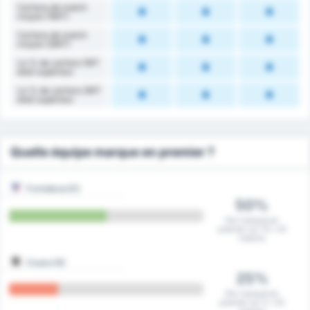
Cartons de match
moyen (1MT)
Cartons de match
moyen (2MT)
Le % de cartons 1MT
était supérieur
Le % de cartons 2MT
était supérieur
Quelle équipe marque en premier ?
Fortaleza EC
50%
Ont marqué en
premier sur 10 / 20
matchs
Ceara SC
25%
Ont marqué en
premier sur 5 / 20