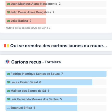
Juan Matheus Alano Nascimento 2
Julio Cesar Alves Gonçalves 2
João Batista 2
*Stats de la saison 2026 de Serie B
Qui se prendra des cartons jaunes ou rouges ?
Cartons reçus
-
Fortaleza
Rodrigo Henrique Santos de Souza 7
Lucas Xavier Gazal 6
Maílton dos Santos de Sá 5
Luiz Fernando Moraes dos Santos 5
Emanuel Brítez 5