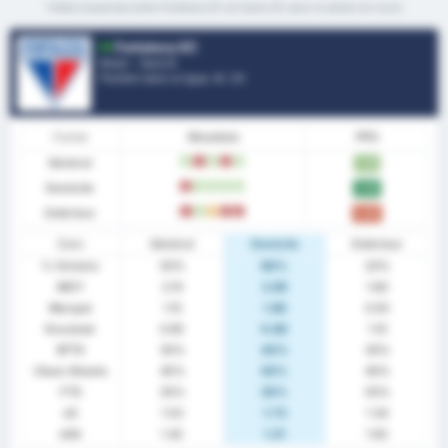
*Stats moyennes entre Fortaleza EC et Ceara SC pour la saison en cours
Fortaleza EC
Brésil - Serie B
Position dans la ligue.
4
/ 20
Forme
Résultats
PPG
Général
W
L
W
L
W
1.70
Domicile
L
W
W
W
W
2.50
Extérieur
L
W
D
L
L
0.90
Stats
Général
Domicile
Extérieur
% Victoire
50%
80%
20%
MOY
2.10
2.60
1.60
Marqué
1.15
1.80
0.50
Encaissé
0.95
0.80
1.10
BTTS
35%
40%
30%
Clean Sheets
45%
50%
40%
FTS
35%
20%
50%
xG
1.53
1.73
1.34
xGA
1.42
1.21
1.62