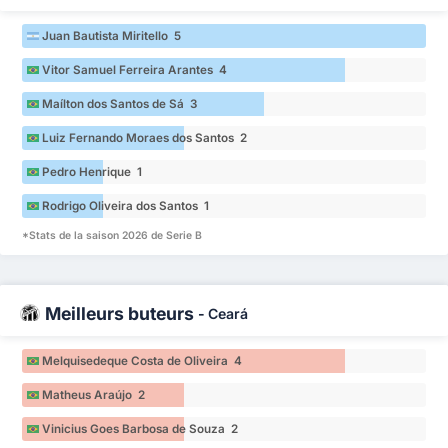
Juan Bautista Miritello 5
Vitor Samuel Ferreira Arantes 4
Maílton dos Santos de Sá 3
Luiz Fernando Moraes dos Santos 2
Pedro Henrique 1
Rodrigo Oliveira dos Santos 1
*Stats de la saison 2026 de Serie B
Meilleurs buteurs
-
Ceará
Melquisedeque Costa de Oliveira 4
Matheus Araújo 2
Vinicius Goes Barbosa de Souza 2