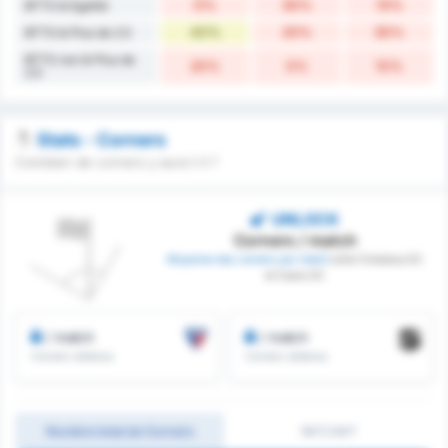
0%
30%
15%
BTTS & Egalité
40%
20%
30%
BTTS & Plus de 2.5
BTTS non & Plus de
20%
0%
10%
2.5
Stats - Corners
Combien de corners y aura t-il ?
UNLOCK
Corners / match
Moyenne des corners par match
entre Fortaleza EC
et Ceara SC
/ match
/ match
Corners obtenus
Corners obtenus
Nombre total de Corners
1MT/2MT