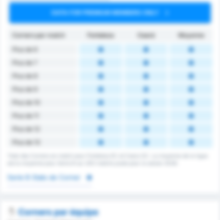
DATA FOR PREMIUM MEMBERS ONLY
Corners par match
Fortaleza
Ceará
Moyenne
Plus de 6
Plus de 7
Plus de 8
Plus de 9
Plus de 10
Plus de 11
Plus de 12
Plus de 13
Total des Corners en match pour Fortaleza EC et Ceara SC. La moyenne de la ligue
est la moyenne pour Serie B sur 200 matchs joués pour la saison 2026.
Serie B Stats de Corner
Corners par équipe