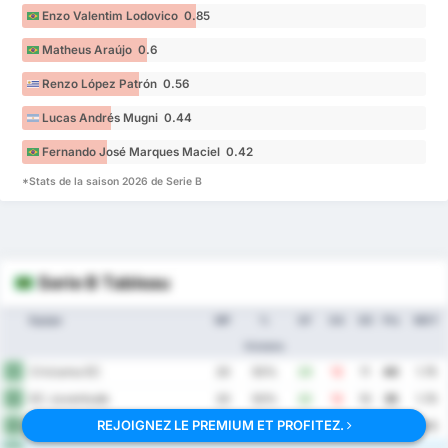
Enzo Valentim Lodovico 0.85
Matheus Araújo 0.6
Renzo López Patrón 0.56
Lucas Andrés Mugni 0.44
Fernando José Marques Maciel 0.42
*Stats de la saison 2026 de Serie B
Serie B Tableau
Equipe
MP
%
GF
GA
GD
Pts
MOY
Victoire
Criciuma EC
1
20
55%
23
12
11
40
1.75
EC Juventude
2
20
50%
22
12
10
35
1.70
REJOIGNEZ LE PREMIUM ET PROFITEZ.
Operario Ferroviario EC
3
20
50%
28
25
3
35
2.65