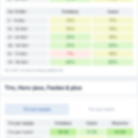
Par 15 Min'
Fortaleza
Ceará
12%
11%
0 - 15 Min
14%
13%
16 - 30 Min'
21%
16%
31 - 45 Min'
21%
22%
46 - 60 Min'
7%
18%
61 - 75 Min'
24%
20%
76 - 90 Min'
45' et 90' incluent le temps additionnel.
Tirs, Hors-jeux, Fautes & plus
Tirs par equipe
Tirs par match
Tirs par equipe
Fortaleza
Ceará
Moyenne
16.30
11.70
14.00
Tirs par match