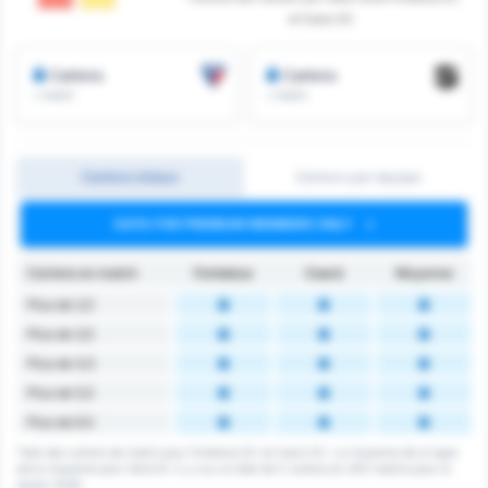
et Ceara SC
Cartons
Cartons
/ match
/ match
Cartons totaux
Cartons par équipe
DATA FOR PREMIUM MEMBERS ONLY
Cartons en match
Fortaleza
Ceará
Moyenne
Plus de 2,5
Plus de 3,5
Plus de 4,5
Plus de 5,5
Plus de 6.5
Total des cartons de match pour Fortaleza EC et Ceara SC. La moyenne de la ligue
est la moyenne pour Serie B. Il y a eu un total de 0 cartons en 200 matchs pour la
saison 2026.