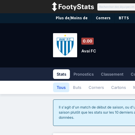
Plus de/Moins de
Corners
BTTS
0.00
Avai FC
Stats
Pronostics
Classement
C
Tous
Buts
Corners
Cartons
Il s'agit d'un match de début de saison, ou d'
saison plutôt que les stats sur les 10 derniers
données.