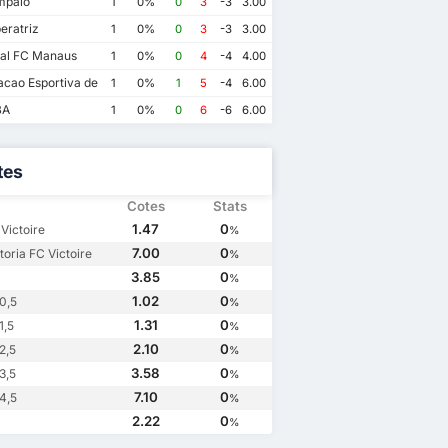
mpaio
1
0%
0
3
-3
3.00
eratriz
1
0%
0
3
-3
3.00
al FC Manaus
1
0%
0
4
-4
4.00
cao Esportiva de Altos
1
0%
1
5
-4
6.00
BA
1
0%
0
6
-6
6.00
tes
Cotes
Stats
1.47
0
Victoire
%
7.00
0
toria FC Victoire
%
3.85
0
%
1.02
0
0,5
%
1.31
0
1,5
%
2.10
0
2,5
%
3.58
0
3,5
%
7.10
0
4,5
%
2.22
0
%