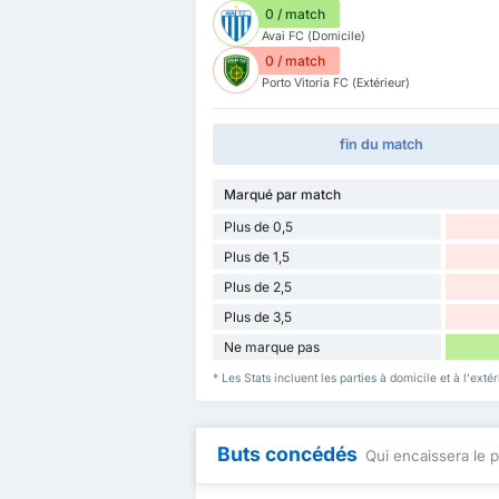
0 / match
Avai FC (Domicile)
0 / match
Porto Vitoria FC (Extérieur)
fin du match
Marqué par match
Plus de 0,5
Plus de 1,5
Plus de 2,5
Plus de 3,5
Ne marque pas
* Les Stats incluent les parties à domicile et à l'exté
Buts concédés
Qui encaissera le p