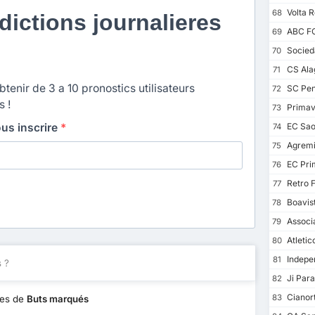
Volta 
68
ictions journalieres
ABC F
69
Socieda
70
CS Ala
71
enir de 3 a 10 pronostics utilisateurs
SC Pen
72
s !
Primav
73
ous inscrire
*
EC Sao
74
Agremi
75
EC Pri
76
Retro F
77
Boavis
78
Associ
79
Atletic
80
Indepe
81
 ?
Ji Para
82
Cianor
83
es de
Buts marqués