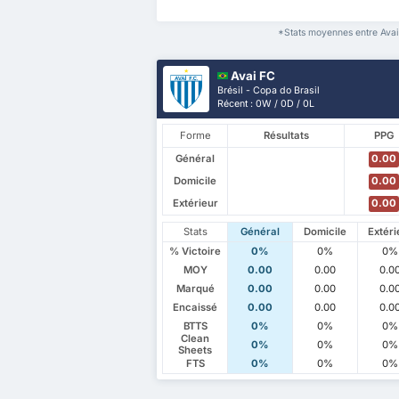
*Stats moyennes entre Avai 
Avai FC
Brésil - Copa do Brasil
Récent : 0W / 0D / 0L
Forme
Résultats
PPG
Général
0.00
Domicile
0.00
Extérieur
0.00
Stats
Général
Domicile
Extéri
% Victoire
0%
0%
0%
MOY
0.00
0.00
0.0
Marqué
0.00
0.00
0.0
Encaissé
0.00
0.00
0.0
BTTS
0%
0%
0%
Clean
0%
0%
0%
Sheets
FTS
0%
0%
0%