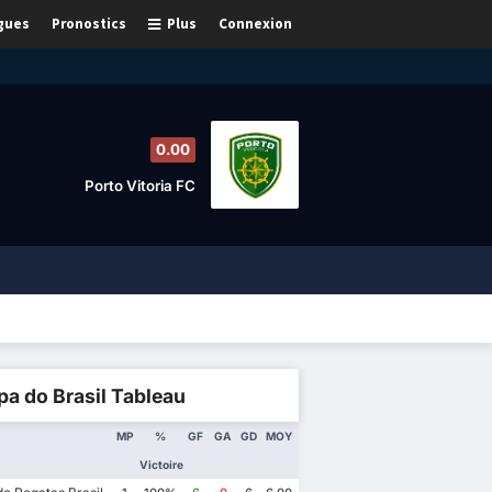
gues
Pronostics
Plus
Connexion
0.00
Porto Vitoria FC
a do Brasil Tableau
MP
%
GF
GA
GD
MOY
Victoire