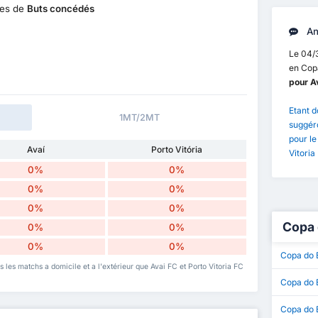
es de
Buts concédés
An
Le 04/3
en Copa
pour A
Etant d
1MT/2MT
suggéro
pour le
Avaí
Porto Vitória
Vitoria
0%
0%
0%
0%
0%
0%
Copa 
0%
0%
0%
0%
Copa do 
is les matchs a domicile et a l'extérieur que Avai FC et Porto Vitoria FC
Copa do B
Copa do 