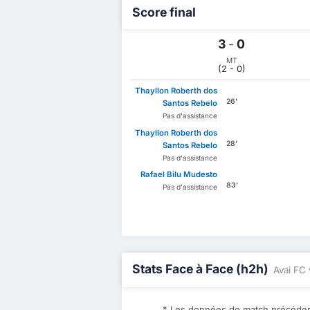
Score final
3
-
0
MT
(2 - 0)
Thayllon Roberth dos
26'
Santos Rebelo
Pas d'assistance
Thayllon Roberth dos
28'
Santos Rebelo
Pas d'assistance
Rafael Bilu Mudesto
83'
Pas d'assistance
Stats Face à Face (h2h)
Avai FC 
* Les données de match précédent