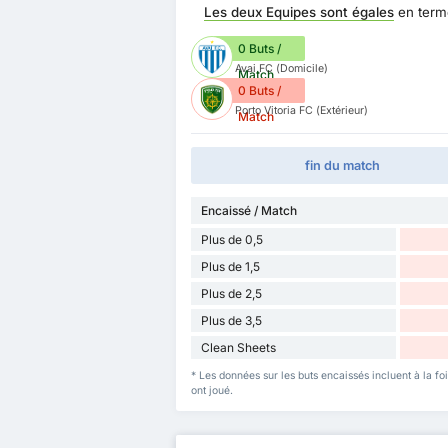
Les deux Equipes sont égales
en term
0 Buts /
Avai FC (Domicile)
Match
0 Buts /
Porto Vitoria FC (Extérieur)
Match
fin du match
Encaissé / Match
Plus de 0,5
Plus de 1,5
Plus de 2,5
Plus de 3,5
Clean Sheets
* Les données sur les buts encaissés incluent à la fo
ont joué.