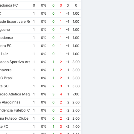
Redonda FC
0
0%
0
0
0
0
C
1
0%
0
1
-1
1.00
de Esportiva e Recreativa Caxias do Sul
1
0%
0
1
-1
1.00
goano
1
0%
0
1
-1
1.00
edense
1
0%
0
1
-1
1.00
era EC
1
0%
0
1
-1
1.00
 Luiz
1
0%
0
1
-1
1.00
acao Sportiva Arapiraquense
1
0%
1
2
-1
3.00
mavera
1
0%
1
2
-1
3.00
C Brasil
1
0%
1
2
-1
3.00
ta SC
1
0%
2
3
-1
5.00
acao Atletica Maguary
1
0%
3
4
-1
7.00
o Alagoinhas
1
0%
0
2
-2
2.00
ndencia Futebol Clube
1
0%
0
2
-2
2.00
na Futebol Clube
1
0%
0
2
-2
2.00
te FC
1
0%
1
3
-2
4.00