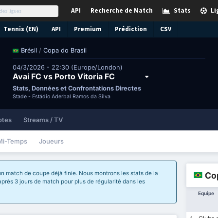
API
Recherche de Match
Stats
Li
Tennis (EN)
API
Premium
Prédiction
CSV
/
Copa do Brasil
Brésil
04/3/2026 - 22:30 (Europe/London)
Avai FC vs Porto Vitoria FC
Stats, Données et Confrontations Directes
Stade -
Estádio Aderbal Ramos da Silva
otes
Streams / TV
Mi-Temps
Joueurs
un match de coupe déjà finie. Nous montrons les stats de la
Cop
 après 3 jours de match pour plus de régularité dans les
Equipe