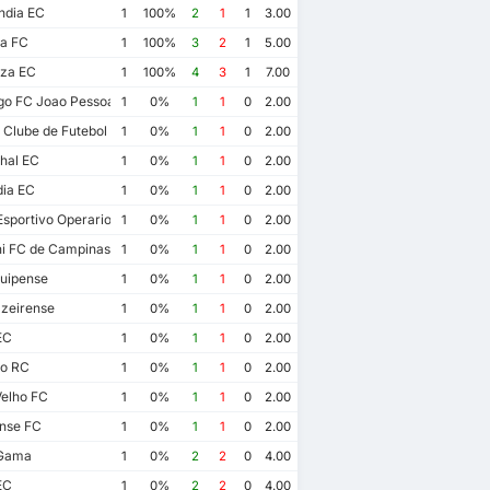
ndia EC
1
100%
2
1
1
3.00
a FC
1
100%
3
2
1
5.00
eza EC
1
100%
4
3
1
7.00
go FC Joao Pessoa
1
0%
1
1
0
2.00
 Clube de Futebol
1
0%
1
1
0
2.00
hal EC
1
0%
1
1
0
2.00
dia EC
1
0%
1
1
0
2.00
sportivo Operario Varzea Grandense
1
0%
1
1
0
2.00
i FC de Campinas
1
0%
1
1
0
2.00
uipense
1
0%
1
1
0
2.00
zeirense
1
0%
1
1
0
2.00
EC
1
0%
1
1
0
2.00
io RC
1
0%
1
1
0
2.00
Velho FC
1
0%
1
1
0
2.00
nse FC
1
0%
1
1
0
2.00
Gama
1
0%
2
2
0
4.00
EC
1
0%
2
2
0
4.00