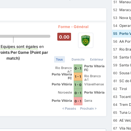
Manaus
51
Marac
52
Nova I
53
Operari
54
Forme - Général
Porto V
55
0.00
AA Port
56
 Equipes sont égales
en
Rio Br
57
Points Per Game (Point par
Santa 
58
match)
Tous
Domicile
Extérieur
Santa 
59
Porto Vitoria
Rio Branco
0 - 1
FC
AC
Sousa 
60
Porto Vitoria
Rio Branco
1 - 1
FC
AC
SC do 
61
Porto Vitória
Vilavelhense
1 - 0
Tirol
62
Noroeste
Porto Vitória
0 - 1
Tocanti
63
Porto Vitória
Serra
0 - 1
Trem D
64
Passés
Prochain
Tuna L
65
AE Velo
66
Vila N
67