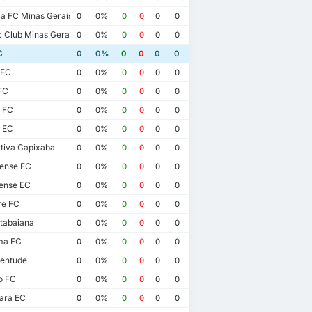
a FC Minas Gerais
0
0%
0
0
0
0
c Club Minas Gerais
0
0%
0
0
0
0
C
0
0%
0
0
0
0
 FC
0
0%
0
0
0
0
FC
0
0%
0
0
0
0
l FC
0
0%
0
0
0
0
 EC
0
0%
0
0
0
0
tiva Capixaba
0
0%
0
0
0
0
rense FC
0
0%
0
0
0
0
ense EC
0
0%
0
0
0
0
e FC
0
0%
0
0
0
0
tabaiana
0
0%
0
0
0
0
ma FC
0
0%
0
0
0
0
entude
0
0%
0
0
0
0
o FC
0
0%
0
0
0
0
ara EC
0
0%
0
0
0
0