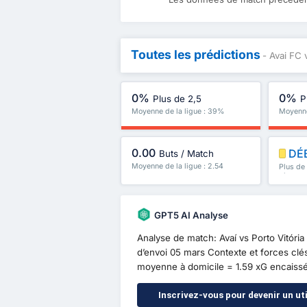
Toutes les prédictions
- Avai FC 
0%
0%
Plus de 2,5
P
Moyenne de la ligue : 39%
Moyenne
0.00
DÉ
Buts / Match
Moyenne de la ligue : 2.54
Plus de
plus
GPT5 AI Analyse
Analyse de match: Avaí vs Porto Vitóri
d’envoi 05 mars Contexte et forces clés
moyenne à domicile = 1.59 xG encaissés
Inscrivez-vous pour devenir un uti