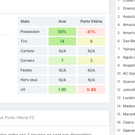
Clube d
1
Gremio
2
Associ
3
Stats
Avaí
Porto Vitória
Amazo
4
Possession
59%
41%
Americ
5
Sao Be
Tirs
14
6
6
Ypiran
7
Cartons
N/A
N/A
Aguia 
8
Corners
7
3
Anapol
9
Fautes
N/A
N/A
AC Goi
10
Hors-jeux
N/A
N/A
Guaran
11
xG
1.90
0.46
Joinvil
12
Londri
13
Madure
14
Maran
15
vs Porto Vitoria FC
Ceara
16
Operar
17
es entre ces 2 équipes ne sont pas disponibles