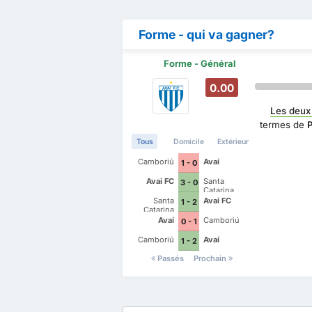
Forme - qui va gagner?
Forme - Général
0.00
Les deux
termes de
Tous
Domicile
Extérieur
Camboriú
Avaí
1 - 0
Avai FC
Santa
3 - 0
Catarina
Santa
Avai FC
1 - 2
Catarina
Avaí
Camboriú
0 - 1
Camboriú
Avaí
1 - 2
Passés
Prochain