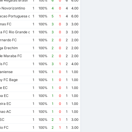
e Regatas Brasil
1
100%
6
0
6
6.00
 Novorizontino
1
100%
4
0
4
4.00
acao Portuguesa de Desportos
1
100%
5
1
4
6.00
nas FC
1
100%
3
0
3
3.00
a FC Rio Grande do Norte
1
100%
3
0
3
3.00
rnardo FC
1
100%
2
0
2
2.00
ga Erechim
1
100%
2
0
2
2.00
de Maraba FC
1
100%
2
0
2
2.00
is FC
1
100%
3
1
2
4.00
aniense
1
100%
1
0
1
1.00
y FC Bage
1
100%
1
0
1
1.00
le EC
1
100%
1
0
1
1.00
na EC
1
100%
1
0
1
1.00
ira EC
1
100%
1
0
1
1.00
hao AC
1
100%
1
0
1
1.00
 SC
1
100%
2
1
1
3.00
io FC
1
100%
2
1
1
3.00