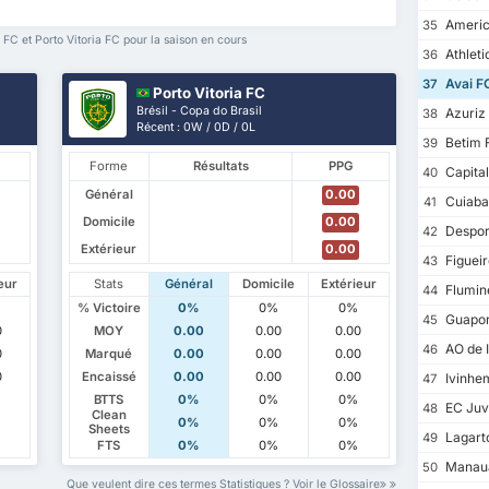
Americ
35
FC et Porto Vitoria FC pour la saison en cours
Athleti
36
Avai F
37
Porto Vitoria FC
Brésil - Copa do Brasil
Azuriz
38
Récent : 0W / 0D / 0L
Betim 
39
Forme
Résultats
PPG
Capita
40
Général
0.00
Cuiaba
41
Domicile
0.00
Despor
42
Extérieur
0.00
Figuei
43
eur
Stats
Général
Domicile
Extérieur
Flumin
44
% Victoire
0%
0%
0%
Guapor
45
0
MOY
0.00
0.00
0.00
AO de I
46
0
Marqué
0.00
0.00
0.00
0
Encaissé
0.00
0.00
0.00
Ivinhe
47
BTTS
0%
0%
0%
EC Juv
48
Clean
0%
0%
0%
Sheets
Lagart
49
FTS
0%
0%
0%
Manau
50
Que veulent dire ces termes Statistiques ? Voir le Glossaire