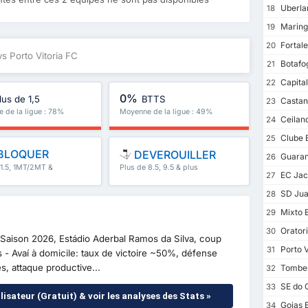
Uberla
18
Maring
19
Fortal
20
vs Porto Vitoria FC
Botafo
21
Capital
22
0%
lus de 1,5
BTTS
Castan
23
 de la ligue : 78%
Moyenne de la ligue : 49%
Ceilan
24
Clube E
25
BLOQUER
DEVEROUILLER
Guaran
26
 1.5, 1MT/2MT &
Plus de 8.5, 9.5 & plus
EC Jac
27
SD Jua
28
Mixto 
29
Orator
30
a Saison 2026, Estádio Aderbal Ramos da Silva, coup
Porto 
31
 - Avaí à domicile: taux de victoire ~50%, défense
, attaque productive...
Tombe
32
SE do 
33
lisateur (Gratuit) & voir les analyses des Stats »
Goias 
34