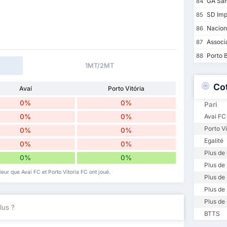
GA Sa
84
SD Imp
85
Nacion
86
Associa
87
Porto 
88
1MT/2MT
Co
Avaí
Porto Vitória
0%
0%
Pari
0%
0%
Avai FC 
Porto Vi
0%
0%
Egalité
0%
0%
Plus de 
0%
0%
Plus de 
rieur que Avai FC et Porto Vitoria FC ont joué.
Plus de 
Plus de 
Plus de 
lus ?
BTTS