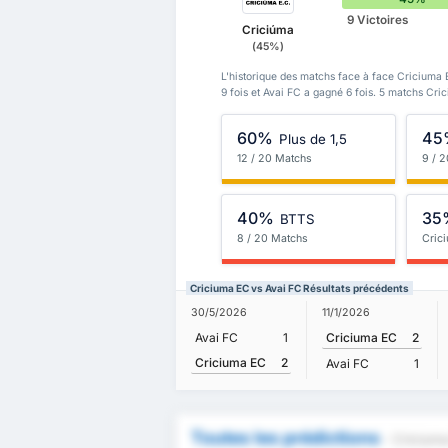
9 Victoires
Criciúma
(45%)
L'historique des matchs face à face Criciuma 
9 fois et Avai FC a gagné 6 fois. 5 matchs Cri
60%
45
Plus de 1,5
12 / 20 Matchs
9 / 
40%
35
BTTS
8 / 20 Matchs
Cric
Criciuma EC vs Avai FC Résultats précédents
30/5/2026
11/1/2026
Avai FC
1
Criciuma EC
2
Criciuma EC
2
Avai FC
1
Toutes les prédictions
- Cricium