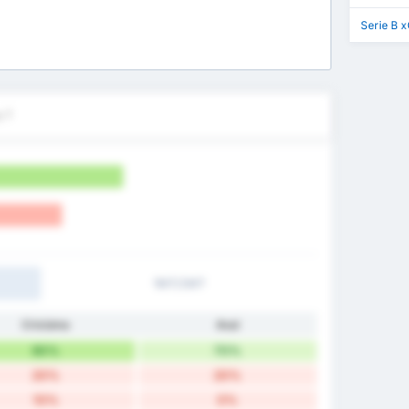
Serie B 
 ?
1MT/2MT
Criciúma
Avaí
90%
70%
20%
20%
10%
0%