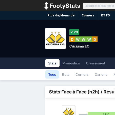
Plus de/Moins de
Corners
BTTS
2.20
D
W
W
W
D
Criciuma EC
Stats
Pronostics
Classement
Tous
Buts
Corners
Cartons
Stats Face à Face (h2h) / Résu
45%