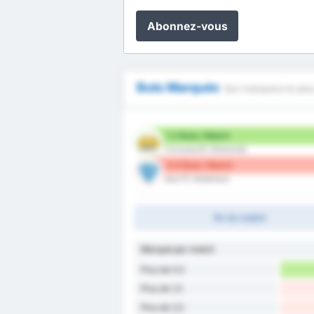
Abonnez-vous
Buts Marqués
Qui marquera le plus
1.2 Buts / Match
Criciuma EC (Domicile)
0.9 Buts / Match
Avai FC (Extérieur)
fin du match
Marqué par match
Plus de 0,5
Plus de 1,5
Plus de 2,5