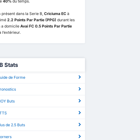
te
40%
du temps.
 présent dans la Serie B,
Criciuma EC
à
ximé
2.2 Points Par Partie (PPG)
durant les
 a domicile
Avai FC 0.5 Points Par Partie
 l’extérieur.
B Stats
Guide de Forme
ronostics
MOY Buts
BTTS
lus de 2.5 Buts
Corners