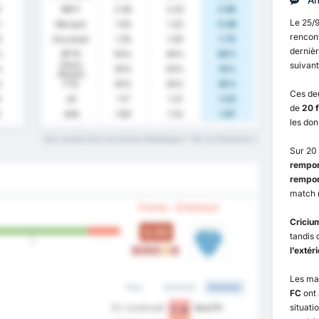
An
0
MOY
2.40
2.20
2.60
Le 25/
Marqué
1.05
1.20
0.90
rencon
0
Encaissé
1.35
1.00
1.70
dernièr
%
BTTS
50%
40%
60%
Clean
suivant
%
30%
50%
10%
Sheets
%
FTS
30%
30%
30%
Ces de
3
xG
1.17
1.31
1.03
de
20 f
2
xGA
1.60
1.32
1.87
les do
Que veulent dire ces termes Statistiques ? Voir le Glossaire
Sur 20
rempor
rempor
match 
Forme - Extérieur
Criciu
0.50
tandis
l’extér
L
L
L
D
L
Les ma
Tous
Domicile
Extérieur
FC
ont 
situati
EC Juventude
Avai FC
1 - 0