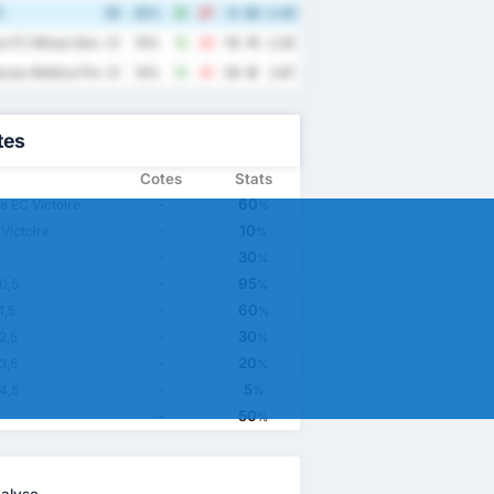
C
20
25%
21
27
-6
20
2.40
a FC Minas Gerais
21
10%
15
33
-18
11
2.29
cao Atletica Ponte Preta
21
10%
15
41
-26
9
2.67
tes
Cotes
Stats
-
60
a EC Victoire
%
-
10
Victoire
%
-
30
%
-
95
0,5
%
-
60
1,5
%
-
30
2,5
%
-
20
3,5
%
-
5
4,5
%
-
50
%