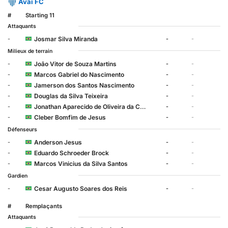
Avai FC
#
Starting 11
Attaquants
Josmar Silva Miranda
-
-
-
Milieux de terrain
João Vitor de Souza Martins
-
-
-
Marcos Gabriel do Nascimento
-
-
-
Jamerson dos Santos Nascimento
-
-
-
Douglas da Silva Teixeira
-
-
-
Jonathan Aparecido de Oliveira da Costa
-
-
-
Cleber Bomfim de Jesus
-
-
-
Défenseurs
Anderson Jesus
-
-
-
Eduardo Schroeder Brock
-
-
-
Marcos Vinicius da Silva Santos
-
-
-
Gardien
Cesar Augusto Soares dos Reis
-
-
-
#
Remplaçants
Attaquants