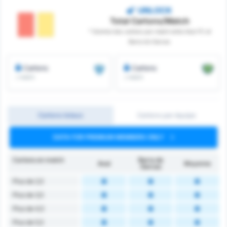
UNLOCK
Total Cartons/Match
* Somme des cartons par match entre Avai FC et
Barra do Garcas
Cartons
Cartons
/ match
/ match
Cartons totaux
Cartons par équipe
DATA FOR PREMIUM MEMBERS ONLY
Cartons en match
Barra do
Avaí
Moyenne
Garcas
Plus de 2,5
Plus de 3,5
Plus de 4,5
Plus de 5,5