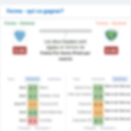
Forme - qui va gagner?
Forme - Général
Forme - Général
Les deux Equipes sont
égales
en termes de
0.00
0.00
Points Per Game (Point par
match)
Tous
Domicile
Extérieur
Tous
Domicile
Extérieur
Barra do Garcas
Avaí
Remo
Santa Cruz
3 - 1
1 - 2
Inter de Limeira
Barra do Garcas
Avaí
Athletic Club
2 - 1
2 - 3
Barra do Garcas
Avai FC
Criciuma EC
Cianorte
1 - 1
0 - 0
Barra do Garcas
Avaí
Volta Redonda
Ceilândia
3 - 0
1 - 1
Barra do Garcas
Avaí
Coritiba
Cascavel CR
0 - 2
0 - 1
Passés
Prochain
Passés
Prochain