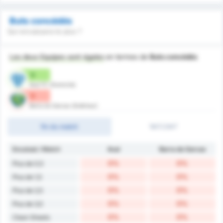
Buts concédés
Qui encaissera le plus ?
Les deux Equipes sont égales
en termes de
Buts concédés
0
Avai FC (Domicile)
0
Barra do Garcas (Extérieur)
fin du match
1MT/2MT
Encaissé / Match
Avaí
Barra do Garcas
0%
0%
Plus de 0,5
0%
0%
Plus de 1,5
0%
0%
Plus de 2,5
0%
0%
Plus de 3,5
0%
0%
Clean Sheets