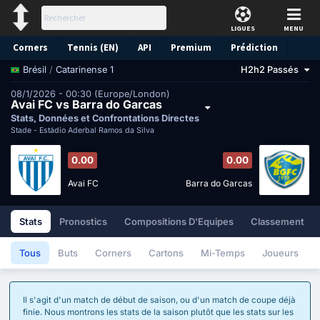
LIGUES
MENU
Corners
Tennis (EN)
API
Premium
Prédiction
/
Catarinense 1
H2h2 Passés
Brésil
08/1/2026 - 00:30 (Europe/London)
Avai FC vs Barra do Garcas
Stats, Données et Confrontations Directes
Stade -
Estádio Aderbal Ramos da Silva
0.00
0.00
Avai FC
Barra do Garcas
Stats
Pronostics
Compositions D'Equipes
Classement
Tous
Buts
Corners
Cartons
Mi-Temps
Joueurs
Il s'agit d'un match de début de saison, ou d'un match de coupe déjà
finie. Nous montrons les stats de la saison plutôt que les stats sur les