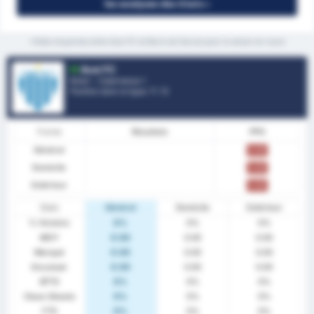
les analyses des Stats »
*Stats moyennes entre Avai FC et Barra do Garcas pour la saison en cours
Avai FC
Brésil - Catarinense 1
Position dans la ligue.
7
/ 12
Forme
Résultats
PPG
Général
0.00
Domicile
0.00
Extérieur
0.00
Stats
Général
Domicile
Extérieur
% Victoire
0%
0%
0%
MOY
0.00
0.00
0.00
Marqué
0.00
0.00
0.00
Encaissé
0.00
0.00
0.00
BTTS
0%
0%
0%
Clean Sheets
0%
0%
0%
FTS
0%
0%
0%