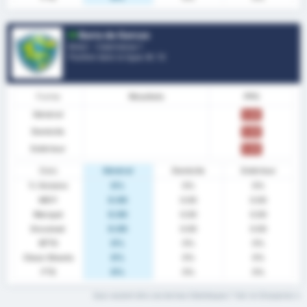
Barra do Garcas
Brésil - Catarinense 1
Position dans la ligue.
8
/ 12
Forme
Résultats
PPG
Général
0.00
Domicile
0.00
Extérieur
0.00
Stats
Général
Domicile
Extérieur
% Victoire
0%
0%
0%
MOY
0.00
0.00
0.00
Marqué
0.00
0.00
0.00
Encaissé
0.00
0.00
0.00
BTTS
0%
0%
0%
Clean Sheets
0%
0%
0%
FTS
0%
0%
0%
Que veulent dire ces termes Statistiques ? Voir le Glossaire