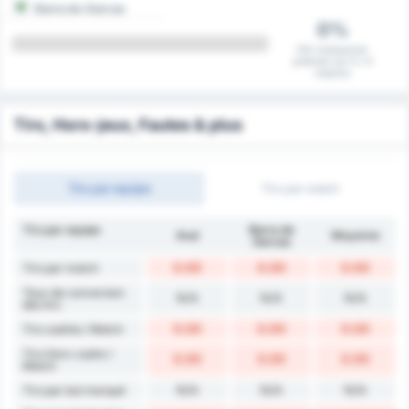
Barra do Garcas
0%
Ont marqué en
premier sur 0 / 0
matchs
Tirs, Hors-jeux, Fautes & plus
Tirs par equipe
Tirs par match
Tirs par equipe
Barra do
Avaí
Moyenne
Garcas
0.00
0.00
0.00
Tirs par match
Taux de conversion
N/A
N/A
N/A
des tirs
0.00
0.00
0.00
Tirs cadrés / Match
Tirs Hors-cadre /
0.00
0.00
0.00
Match
N/A
N/A
N/A
Tirs par but marqué