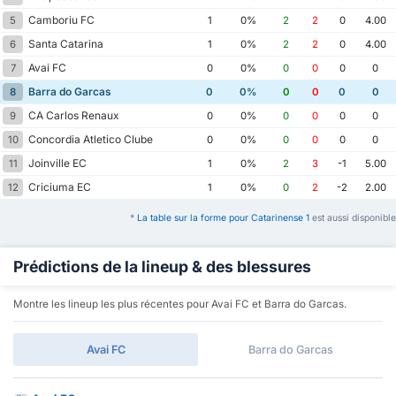
Camboriu FC
5
1
0%
2
2
0
4.00
Santa Catarina
6
1
0%
2
2
0
4.00
Avai FC
7
0
0%
0
0
0
0
Barra do Garcas
8
0
0%
0
0
0
0
CA Carlos Renaux
9
0
0%
0
0
0
0
Concordia Atletico Clube
10
0
0%
0
0
0
0
Joinville EC
11
1
0%
2
3
-1
5.00
Criciuma EC
12
1
0%
0
2
-2
2.00
*
La table sur la forme pour Catarinense 1
est aussi disponible
Prédictions de la lineup & des blessures
Montre les lineup les plus récentes pour Avai FC et Barra do Garcas.
Avai FC
Barra do Garcas