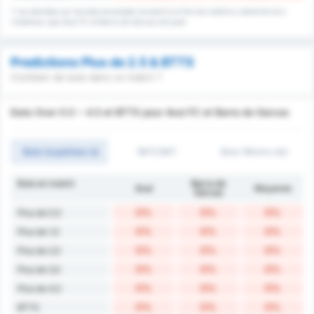
* Les données sur les buts encaissés incluent à la fois les matchs a domicile et a
l'extérieur que Avai FC et Barra do Garcas ont joué.
Predictions Plus de 2.5 & BTTS
Combien de buts dans ce match ?
Data Over 0.5 ~ 4.5 et BTTS pour Avai FC et Barra do Garcas
Buts (supérieur à)
1MT/2MT
Buts (Moins de)
Buts en match
Barra do
Avaí
Moyenne
Garcas
0%
0%
0%
Plus de 0,5
0%
0%
0%
Plus de 1,5
0%
0%
0%
Plus de 2,5
0%
0%
0%
Plus de 3,5
0%
0%
0%
Plus de 4,5
0%
0%
0%
BTTS