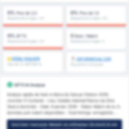
0%
0%
Plus de 2,5
Plus de 1,5
Moyenne de la ligue : 0%
Moyenne de la ligue : 0%
0%
0
BTTS
Buts / Match
Moyenne de la ligue : 0%
Moyenne de la ligue : 0
DÉBLOQUER
DEVEROUILLER
Plus de 1.5, 1MT/2MT &
Plus de 8.5, 9.5 & plus
plus
GPT5 AI Analyse
Analyse rapide de Avaí vs Barra do Garças (Saison 2026,
Journée 1) Contexte - Lieu: Estádio Aderbal Ramos da Silva
(Avaí à domicile) - Date: 8 janvier 2026 - Statut: Match de la J1,
données pré-match disponibles - Goal timings: enregistrés ...
Inscrivez-vous pour devenir un utilisateur (Gratuit) & voir