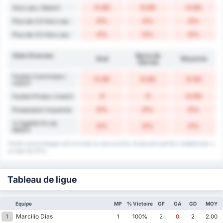
0.00
0.00
0.00
Hors-jeu / Match
0%
0%
0%
Plus de 2.5 Hors-jeu
0%
0%
0%
Plus de 3.5 Hors-jeu
Stats Diverses
Barra do
Avaí
Moyenne
Garcas
Fautes Commises /
0.00
0.00
0.00
match
0
0
0.00
Fautes Prises / match
0%
0%
0%
Possession moyenne
% Egalité Fin du
0%
0%
0%
Match
Certain pourcentages sont arrondis au plus proche, et peuvent parfois s'additionner a
un total de 101%
Tableau de ligue
Equipe
MP
% Victoire
GF
GA
GD
MOY
Marcilio Dias
1
1
100%
2
0
2
2.00