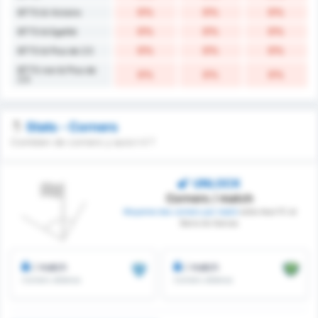
0%
0%
0%
BTTS & Victoire
0%
0%
0%
BTTS & Egalité
0%
0%
0%
BTTS & Plus de 2.5
BTTS non & Plus de
0%
0%
0%
2.5
Stats - Corners
Combien de corners y aura t-il ?
UNLOCK
Corners / match
Moyenne des corners par match
entre Avai FC et
Barra do Garcas
/ match
/ match
Corners obtenus
Corners obtenus