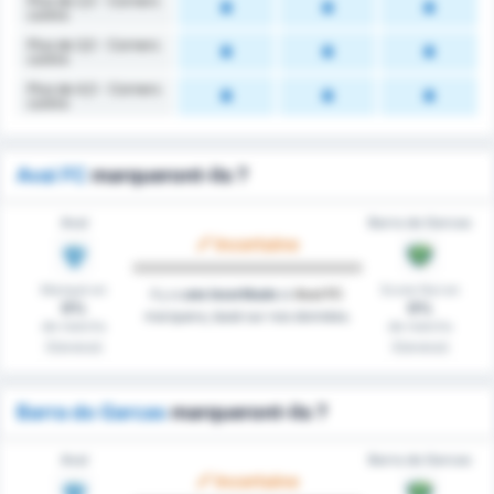
Plus de 2,5 - Corners
contre
Plus de 3,5 - Corners
contre
Plus de 4,5 - Corners
contre
Avai FC
marqueront-ils ?
Avaí
Barra do Garcas
Incertaine
Marqué en
Score Nul en
Il y a
une incertitude
si
Avai FC
0%
0%
marquera, basé sur nos données.
de matchs
de matchs
(Général)
(Général)
Barra do Garcas
marqueront-ils ?
Avaí
Barra do Garcas
Incertaine