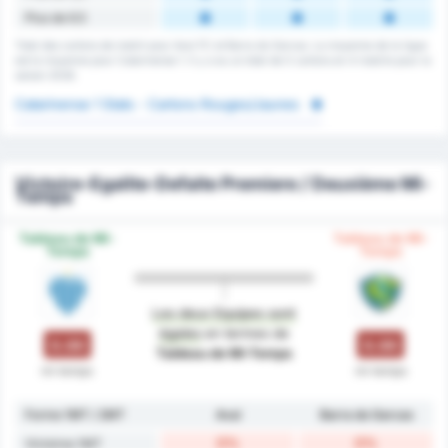
Plus de 6.5
Total des cartons de match pour Avai FC et Barra do Garcas. La moyenne de la ligue
est la moyenne pour Catarinense 1. Il y a eu un total de 0 cartons en 4 matchs pour la
saison 2026.
Catarinense 1 Stats - Cartons Rouges/Jaunes
Victoire-Egalite-Defaite Premiere / Deuxième Mi-
Temps
Tableau de Mi-
Tableau de Mi-
Temps
Temps
Les deux Equipes sont
égales
en termes de
0.00
0.00
Tableau de Mi-Temps
mi-temps
mi-temps
Forme 1MT / 2MT
Avaí
Barra do Garcas
0%
0%
Victoires 1MT