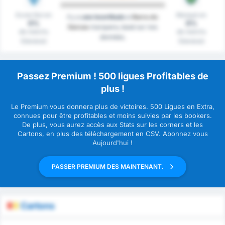
Score Nul en
Marqué en
Il y a
une incertitude
si
Barra do
0%
0%
Garcas
marquera, basé sur nos
de matchs
de matchs
données.
(Général)
(Général)
Passez Premium ! 500 ligues Profitables de
plus !
Le Premium vous donnera plus de victoires. 500 Ligues en Extra,
connues pour être profitables et moins suivies par les bookers.
De plus, vous aurez accès aux Stats sur les corners et les
Cartons, en plus des téléchargement en CSV. Abonnez vous
Aujourd'hui !
PASSER PREMIUM DES MAINTENANT.
Cartons