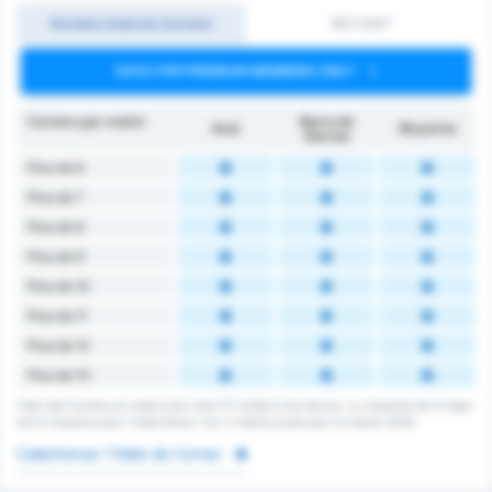
Nombre total de Corners
1MT/2MT
DATA FOR PREMIUM MEMBERS ONLY
Corners par match
Barra do
Avaí
Moyenne
Garcas
Plus de 6
Plus de 7
Plus de 8
Plus de 9
Plus de 10
Plus de 11
Plus de 12
Plus de 13
Total des Corners en match pour Avai FC et Barra do Garcas. La moyenne de la ligue
est la moyenne pour Catarinense 1 sur 4 matchs joués pour la saison 2026.
Catarinense 1 Stats de Corner