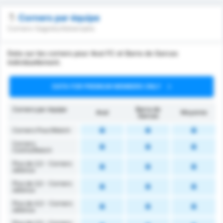
Corners par équipe
Corners Gagnés/Adversaire
Data sur les corners pour Avai FC et Barra do Garcas
individuellement.
DATA FOR PREMIUM MEMBERS ONLY
Corners par équipe
Barra do
Avaí
Moyenne
Garcas
Corners Pour/Match
Corners
Contre/Match
Plus de 2,5 - Corners
obtenus
Plus de 3,5 - Corners
obtenus
Plus de 4,5 - Corners
obtenus