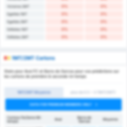
0%
0%
Victoires 2MT
0%
0%
Egalités 1MT
0%
0%
Egalités 2MT
0%
0%
Défaites 1MT
0%
0%
Défaites 2MT
1MT/2MT Cartons
Stats pour Avai FC et Barra do Garcas pour vos prédictions sur
les cartons de première & seconde mi-temps
1MT/2MT Moyenne
plus de 0.5 ~ 3 (1MT/2MT)
DATA FOR PREMIUM MEMBERS ONLY
Cartons (1e/2eme Mi-
Barra do
Avaí
Moyenne
temps)
Garcas