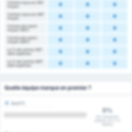
Cartons reçus en 1MT
moyen
Cartons reçus en 2MT
moyen
Cartons de match
moyen (1MT)
Cartons de match
moyen (2MT)
Le % de cartons 1MT
était supérieur
Le % de cartons 2MT
était supérieur
Quelle équipe marque en premier ?
Avai FC
0%
Ont marqué en
premier sur 0 / 0
matchs