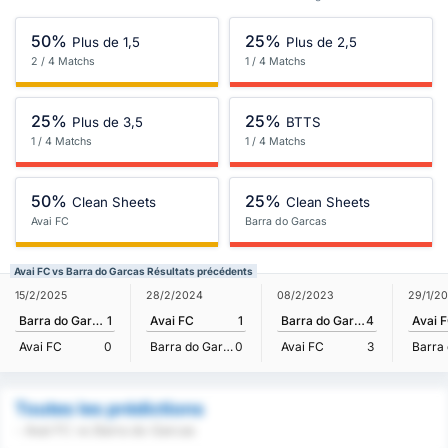
50%
25%
Plus de 1,5
Plus de 2,5
2 / 4 Matchs
1 / 4 Matchs
25%
25%
Plus de 3,5
BTTS
1 / 4 Matchs
1 / 4 Matchs
50%
25%
Clean Sheets
Clean Sheets
Avai FC
Barra do Garcas
Avai FC vs Barra do Garcas Résultats précédents
15/2/2025
28/2/2024
08/2/2023
29/1/2
Barra do Garcas
1
Avai FC
1
Barra do Garcas
4
Avai 
Avai FC
0
Barra do Garcas
0
Avai FC
3
Toutes les prédictions
- Avai FC vs Barra do Garcas