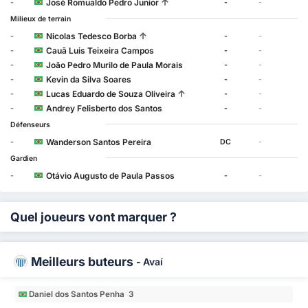
↑
José Romualdo Pedro Junior
-
-
-
Milieux de terrain
↑
Nicolas Tedesco Borba
-
-
-
Cauã Luis Teixeira Campos
-
-
-
João Pedro Murilo de Paula Morais
-
-
-
Kevin da Silva Soares
-
-
-
↑
Lucas Eduardo de Souza Oliveira
-
-
-
Andrey Felisberto dos Santos
-
-
-
Défenseurs
Wanderson Santos Pereira
-
DC
-
Gardien
Otávio Augusto de Paula Passos
-
-
-
Quel joueurs vont marquer ?
Meilleurs buteurs
-
Avaí
Daniel dos Santos Penha 3