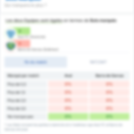
Qui marquera le plus ?
Les deux Equipes sont égales
en termes de
Buts marqués
0
Avai FC (Domicile)
0
Barra do Garcas (Extérieur)
fin du match
1MT/2MT
Marqué par match
Avaí
Barra do Garcas
0%
0%
Plus de 0,5
0%
0%
Plus de 1,5
0%
0%
Plus de 2,5
0%
0%
Plus de 3,5
0%
0%
Ne marque pas
* Les Stats incluent les parties à domicile et à l'extérieur que Avai FC et Barra do
Garcas ont joué.