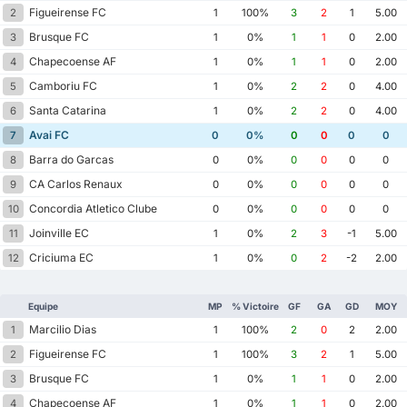
Figueirense FC
2
1
100%
3
2
1
5.00
Brusque FC
3
1
0%
1
1
0
2.00
Chapecoense AF
4
1
0%
1
1
0
2.00
Camboriu FC
5
1
0%
2
2
0
4.00
Santa Catarina
6
1
0%
2
2
0
4.00
Avai FC
7
0
0%
0
0
0
0
Barra do Garcas
8
0
0%
0
0
0
0
CA Carlos Renaux
9
0
0%
0
0
0
0
Concordia Atletico Clube
10
0
0%
0
0
0
0
Joinville EC
11
1
0%
2
3
-1
5.00
Criciuma EC
12
1
0%
0
2
-2
2.00
Equipe
MP
% Victoire
GF
GA
GD
MOY
Marcilio Dias
1
1
100%
2
0
2
2.00
Figueirense FC
2
1
100%
3
2
1
5.00
Brusque FC
3
1
0%
1
1
0
2.00
Chapecoense AF
4
1
0%
1
1
0
2.00