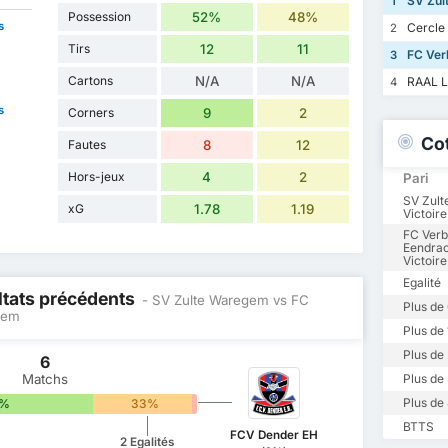
SV Zul
1
Possession
52%
48%
s
Cercle
2
Tirs
12
11
FC Ver
3
Cartons
N/A
N/A
RAAL L
4
s
Corners
9
2
Co
Fautes
8
12
Hors-jeux
4
2
Pari
SV Zul
xG
1.78
1.19
Victoire
FC Verb
Eendra
Victoire
Egalité
ltats précédents
- SV Zulte Waregem vs FC
Plus de 
gem
Plus de 
Plus de 
6
Matchs
Plus de 
Plus de 
7%
33%
0%
BTTS
FCV Dender EH
2 Egalités