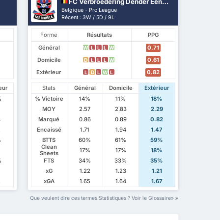
FC Verbroedering Dender Eendracht Hekelgem
Belgique - Pro League
Récent : 3W / 5D / 9L
Forme
Résultats
PPG
Général
0.71
W
L
L
L
W
Domicile
0.61
D
L
L
L
W
Extérieur
0.82
L
D
L
W
L
eur
Stats
Général
Domicile
Extérieur
%
% Victoire
14%
11%
18%
7
MOY
2.57
2.83
2.29
4
Marqué
0.86
0.89
0.82
2
Encaissé
1.71
1.94
1.47
%
BTTS
60%
61%
59%
Clean
%
17%
17%
18%
Sheets
%
FTS
34%
33%
35%
5
xG
1.22
1.23
1.21
2
xGA
1.65
1.64
1.67
Que veulent dire ces termes Statistiques ? Voir le Glossaire