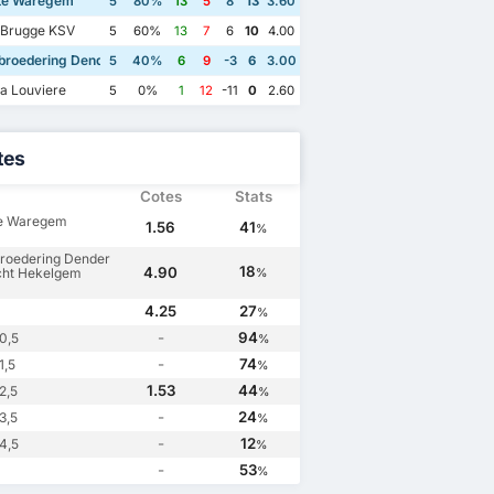
te Waregem
5
80%
13
5
8
13
3.60
 Brugge KSV
5
60%
13
7
6
10
4.00
broedering Dender Eendracht Hekelgem
5
40%
6
9
-3
6
3.00
a Louviere
5
0%
1
12
-11
0
2.60
tes
Cotes
Stats
te Waregem
1.56
41
%
roedering Dender
18
4.90
cht Hekelgem
%
4.25
27
%
-
94
0,5
%
-
74
1,5
%
1.53
44
2,5
%
-
24
3,5
%
-
12
4,5
%
-
53
%