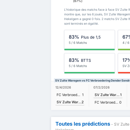
(67%)
L'historique des matchs face à face SV Zult
montre que, sur les 6 joués, SV Zulte Warege
Hekelgem a gagné 0 fois. 2 matchs SV Zulte
sont terminés en égalité.
83%
67
Plus de 1,5
5 / 6 Matchs
4 / 
83%
17
BTTS
5 / 6 Matchs
SV Z
SV Zulte Waregem vs FC Verbroedering Dender Eend
12/4/2026
07/2/2026
FC Verbroedering Dender Eendracht Hekelgem
1
SV Zulte Waregem
1
SV Zulte Waregem
2
FC Verbroedering Dender Eendracht Hekelgem
0
Toutes les prédictions
- SV Zult
Hekelgem