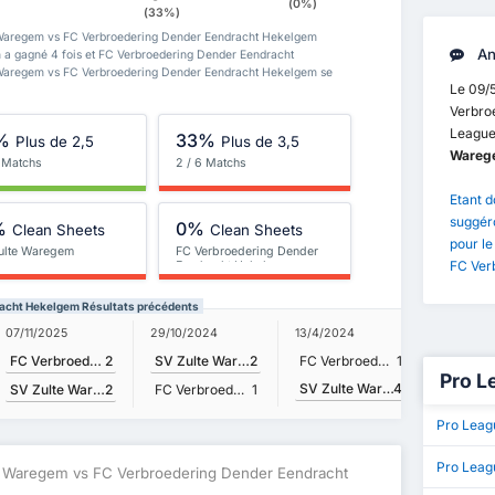
(0%)
(33%)
e Waregem vs FC Verbroedering Dender Eendracht Hekelgem
An
m a gagné 4 fois et FC Verbroedering Dender Eendracht
 Waregem vs FC Verbroedering Dender Eendracht Hekelgem se
Le 09/
Verbro
League
%
33%
Plus de 2,5
Plus de 3,5
Wareg
6 Matchs
2 / 6 Matchs
Etant d
suggéro
%
0%
Clean Sheets
Clean Sheets
pour l
ulte Waregem
FC Verbroedering Dender
FC Ver
Eendracht Hekelgem
racht Hekelgem Résultats précédents
07/11/2025
01/9/202
29/10/2024
13/4/2024
FC Verbroedering Dender Eendracht Hekelgem
2
SV Zulte Waregem
2
FC Verbroedering Dender Eendracht Hekelgem
1
Pro L
SV Zulte Waregem
4
SV Zulte Waregem
2
FC Verbroedering Dender Eendracht Hekelgem
1
Pro Leag
Pro Leag
e Waregem vs FC Verbroedering Dender Eendracht