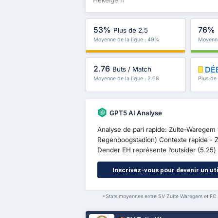
53%
76%
Plus de 2,5
Moyenne de la ligue : 49%
Moyenne
2.76
DÉ
Buts / Match
Moyenne de la ligue : 2.68
Plus de
plus
GPT5 AI Analyse
Analyse de pari rapide: Zulte-Warege
Regenboogstadion) Contexte rapide - Zu
Dender EH représente l’outsider (5.25)
Inscrivez-vous pour devenir un uti
*Stats moyennes entre SV Zulte Waregem et FC 