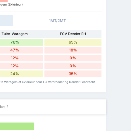
gem (Extérieur)
1MT/2MT
Zulte-Waregem
FCV Dender EH
76%
65%
47%
18%
12%
0%
12%
0%
24%
35%
ulte Waregem et extérieur pour FC Verbroedering Dender Eendracht
lus ?