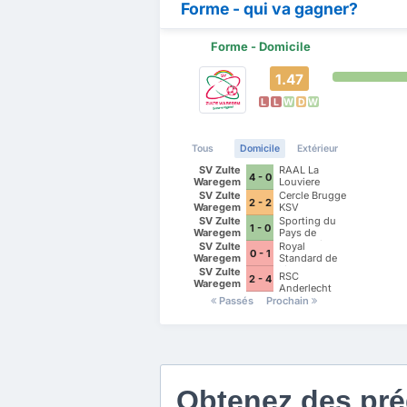
Forme - qui va gagner?
Forme - Domicile
1.47
L
L
W
D
W
Tous
Domicile
Extérieur
SV Zulte
RAAL La
4 - 0
Waregem
Louviere
SV Zulte
Cercle Brugge
2 - 2
Waregem
KSV
SV Zulte
Sporting du
1 - 0
Waregem
Pays de
Charleroi
SV Zulte
Royal
0 - 1
Waregem
Standard de
Liege
SV Zulte
RSC
2 - 4
Waregem
Anderlecht
Passés
Prochain
Obtenez des préd