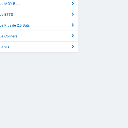
ue MOY Buts
ue BTTS
e Plus de 2.5 Buts
ue Corners
ue xG