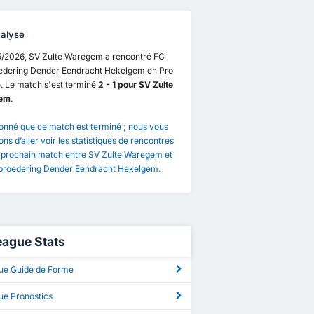
alyse
5/2026, SV Zulte Waregem a rencontré FC
edering Dender Eendracht Hekelgem en Pro
. Le match s'est terminé
2 - 1 pour SV Zulte
em
.
onné que ce match est terminé ; nous vous
ns d’aller voir les statistiques de rencontres
e prochain match entre SV Zulte Waregem et
broedering Dender Eendracht Hekelgem.
3
SV Zulte Waregem
1
eague Stats
FC Verbroedering Dender Eendracht Hekelgem
1
ue Guide de Forme
ue Pronostics