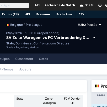
API
Recherche de Match
Stats
Li
Tennis (EN)
API
Premium
Prédiction
CSV
/
Pro League
H2h2 Passés
Belgique
09/5/2026 - 15:00 (Europe/London)
SV Zulte Waregem vs FC Verbroedering Dender Eendracht Hekelgem
Stats, Données et Confrontations Directes
Stade -
Regenboogstadion
quipes
Classement
Cotes
Mi-Temps
Joueurs
Pr
Equipe
Stats
Zulte-
FCV Dender
Waregem
EH