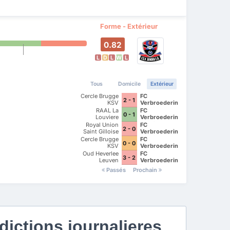
Forme - Extérieur
0.82
L
D
L
W
L
Tous
Domicile
Extérieur
Cercle Brugge
FC
2 - 1
KSV
Verbroedering
Dender
RAAL La
FC
0 - 1
Eendracht
Louviere
Verbroedering
Hekelgem
Dender
Royal Union
FC
2 - 0
Eendracht
Saint Gilloise
Verbroedering
Hekelgem
Dender
Cercle Brugge
FC
0 - 0
Eendracht
KSV
Verbroedering
Hekelgem
Dender
Oud Heverlee
FC
3 - 2
Eendracht
Leuven
Verbroedering
Hekelgem
Dender
Passés
Prochain
Eendracht
Hekelgem
ictions journalieres