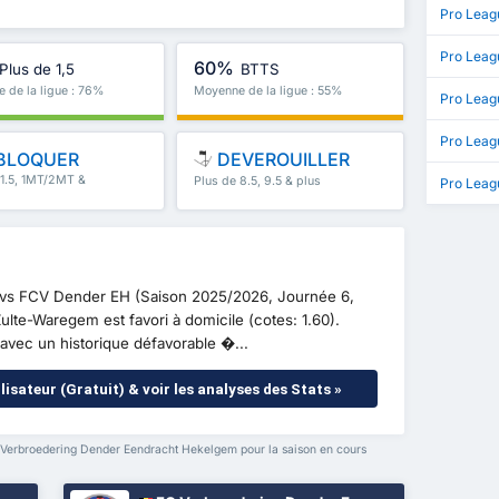
Pro Leag
Pro Leag
60%
Plus de 1,5
BTTS
 de la ligue : 76%
Moyenne de la ligue : 55%
Pro Leagu
Pro Leag
BLOQUER
DEVEROUILLER
 1.5, 1MT/2MT &
Plus de 8.5, 9.5 & plus
Pro Leag
m vs FCV Dender EH (Saison 2025/2026, Journée 6,
lte-Waregem est favori à domicile (cotes: 1.60).
 avec un historique défavorable �...
lisateur (Gratuit) & voir les analyses des Stats »
Verbroedering Dender Eendracht Hekelgem pour la saison en cours