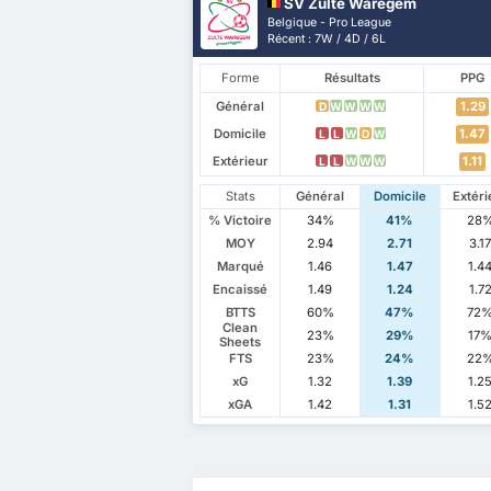
SV Zulte Waregem
Belgique - Pro League
Récent : 7W / 4D / 6L
Forme
Résultats
PPG
Général
1.29
D
W
W
W
W
Domicile
1.47
L
L
W
D
W
Extérieur
1.11
L
L
W
W
W
Stats
Général
Domicile
Extéri
% Victoire
34%
41%
28
MOY
2.94
2.71
3.1
Marqué
1.46
1.47
1.4
Encaissé
1.49
1.24
1.7
BTTS
60%
47%
72
Clean
23%
29%
17
Sheets
FTS
23%
24%
22
xG
1.32
1.39
1.2
xGA
1.42
1.31
1.5