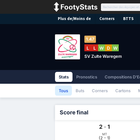
Plus de/Moins de
Corners
BTTS
1.47
L
L
W
D
W
SV Zulte Waregem
Stats
Pronostics
Compositions D'E
Tous
Buts
Corners
Cartons
Score final
2
-
1
MT
(2 - 1)