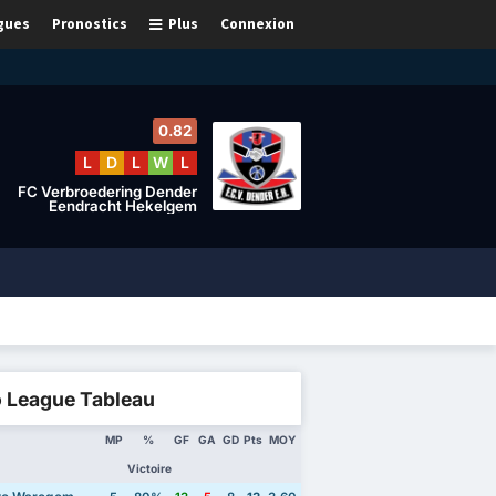
gues
Pronostics
Plus
Connexion
0.82
L
D
L
W
L
FC Verbroedering Dender
Eendracht Hekelgem
o League Tableau
MP
%
GF
GA
GD
Pts
MOY
Victoire