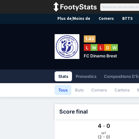
Plus de/Moins de
Corners
BTTS
1.43
L
W
L
D
W
FC Dinamo Brest
Stats
Pronostics
Compositions D'E
Tous
Buts
Corners
Cartons
Score final
4
-
0
MT
(2 - 0)