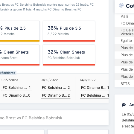
Co
 Brest vs FC Belshina Bobruisk montre que, sur les 22 joués, FC
obruisk a gagné 11 fois. 4 matchs FC Dinamo Brest vs FC
Pari
FC Dina
%
36%
Plus de 2,5
Plus de 3,5
FC Bels
Victoire
 22 Matchs
8 / 22 Matchs
Egalité
Plus de 
%
32%
Clean Sheets
Clean Sheets
Plus de 
inamo Brest
FC Belshina Bobruisk
Plus de 
Plus de 
précédents
Plus de 
01/10/2022
14/5/2022
08/7/2023
21/8/202
BTTS
FC Belshina Bobruisk
2
FC Dinamo Brest
1
FC Belshina Bobruisk
1
FC Dinamo Brest
2
FC Belshina Bobruisk
1
FC Dinamo Brest
0
An
Le 02/
mo Brest vs FC Belshina Bobruisk
Belshi
s'est 