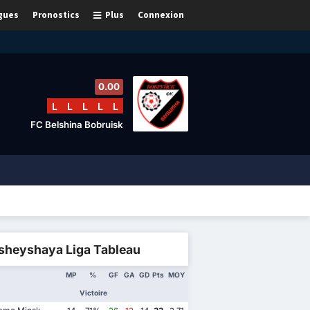
gues
Pronostics
Plus
Connexion
0.00
L
L
L
L
L
FC Belshina Bobruisk
sheyshaya Liga Tableau
MP
%
GF
GA
GD
Pts
MOY
Victoire