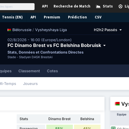
API
Recherche de Match
Stats
Li
Tennis (EN)
API
Premium
Prédiction
CSV
/
Vysheyshaya Liga
H2h2 Passés
Biélorussie
02/8/2026 - 16:00 (Europe/London)
FC Dinamo Brest vs FC Belshina Bobruisk
Stats, Données et Confrontations Directes
Stade -
Stadyen DASK Brestski
quipes
Classement
Cotes
Mi-Temps
Joueurs
Vy
Equipe
Stats
Dinamo Brest
Belshina
Possession
55%
45%