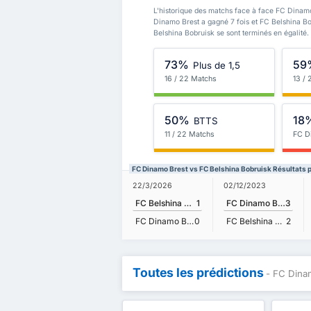
L'historique des matchs face à face FC Dinamo
Dinamo Brest a gagné 7 fois et FC Belshina B
Belshina Bobruisk se sont terminés en égalité.
73%
59
Plus de 1,5
16 / 22 Matchs
13 /
50%
18
BTTS
11 / 22 Matchs
FC D
FC Dinamo Brest vs FC Belshina Bobruisk Résultats 
22/3/2026
02/12/2023
FC Belshina Bobruisk
1
FC Dinamo Brest
3
FC Dinamo Brest
0
FC Belshina Bobruisk
2
Toutes les prédictions
- FC Dina