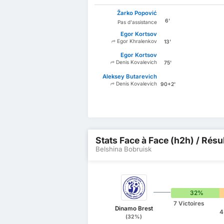
Žarko Popović
6'
Pas d'assistance
Egor Kortsov
Egor Khralenkov
13'
Egor Kortsov
Denis Kovalevich
75'
Aleksey Butarevich
Denis Kovalevich
90+2'
Stats Face à Face (h2h) / Résu
Belshina Bobruisk
32%
7 Victoires
Dinamo Brest
4
(32%)