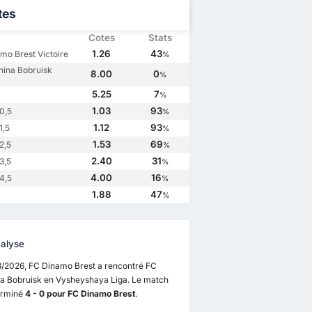
tes
Cotes
Stats
1.26
43
mo Brest Victoire
%
hina Bobruisk
8.00
0
%
5.25
7
%
1.03
93
0,5
%
1.12
93
1,5
%
1.53
69
2,5
%
2.40
31
3,5
%
4.00
16
4,5
%
0
03/5/2020
13/8/2016
16/4/2016
1.88
47
%
FC Dinamo Brest
1
FC Belshina Bobruisk
0
FC Dinamo Brest
2
FC Belshina Bobruisk
4
FC Belshina Bobruisk
2
FC Dinamo Brest
3
FC Belshina Bobruisk
1
FC Dinamo Brest
2
alyse
8/2026, FC Dinamo Brest a rencontré FC
na Bobruisk en Vysheyshaya Liga. Le match
terminé
4 - 0 pour FC Dinamo Brest
.