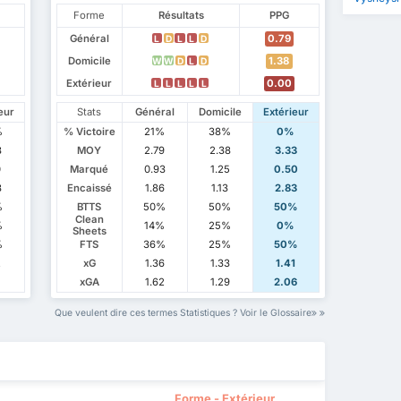
Forme
Résultats
PPG
Général
0.79
L
D
L
L
D
Domicile
1.38
W
W
D
L
D
Extérieur
0.00
L
L
L
L
L
eur
Stats
Général
Domicile
Extérieur
%
% Victoire
21%
38%
0%
8
MOY
2.79
2.38
3.33
0
Marqué
0.93
1.25
0.50
8
Encaissé
1.86
1.13
2.83
%
BTTS
50%
50%
50%
Clean
%
14%
25%
0%
Sheets
%
FTS
36%
25%
50%
2
xG
1.36
1.33
1.41
xGA
1.62
1.29
2.06
Que veulent dire ces termes Statistiques ? Voir le Glossaire
Forme - Extérieur