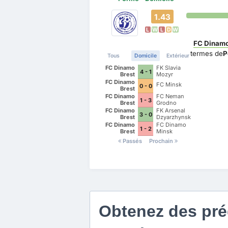
1.43
L
W
L
D
W
FC Dinamo
termes de
P
Tous
Domicile
Extérieur
FC Dinamo
FK Slavia
4 - 1
Brest
Mozyr
FC Dinamo
FC Minsk
0 - 0
Brest
FC Dinamo
FC Neman
1 - 3
Brest
Grodno
FC Dinamo
FK Arsenal
3 - 0
Brest
Dzyarzhynsk
FC Dinamo
FC Dinamo
1 - 2
Brest
Minsk
Passés
Prochain
Obtenez des préd