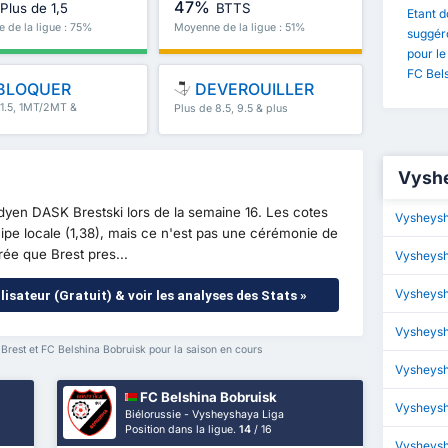
47%
Plus de 1,5
BTTS
Etant d
 de la ligue : 75%
Moyenne de la ligue : 51%
suggéro
pour le
FC Bels
BLOQUER
DEVEROUILLER
 1.5, 1MT/2MT &
Plus de 8.5, 9.5 & plus
Vyshe
dyen DASK Brestski lors de la semaine 16. Les cotes
Vysheysh
ipe locale (1,38), mais ce n'est pas une cérémonie de
e que Brest pres...
Vysheysh
Vysheysh
lisateur (Gratuit) & voir les analyses des Stats »
Vysheysh
rest et FC Belshina Bobruisk pour la saison en cours
Vysheysha
FC Belshina Bobruisk
Vysheysh
Biélorussie - Vysheyshaya Liga
Position dans la ligue.
14
/ 16
Vysheysh