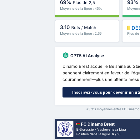
69%
93%
Plus de 2,5
Moyenne de la ligue : 45%
Moyenne
3.10
DÉ
Buts / Match
Moyenne de la ligue : 2.55
Plus de
plus
GPT5 AI Analyse
Dinamo Brest accueille Belshina au Sta
penchent clairement en faveur de l'équ
couronnement—plus une attente mesuré
Inscrivez-vous pour devenir un uti
*Stats moyennes entre FC Dinamo B
FC Dinamo Brest
Biélorussie - Vysheyshaya Liga
Position dans la ligue.
6
/ 16