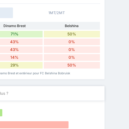
1MT/2MT
Dinamo Brest
Belshina
71%
50%
43%
0%
43%
0%
14%
0%
29%
50%
namo Brest et extérieur pour FC Belshina Bobruisk
lus ?