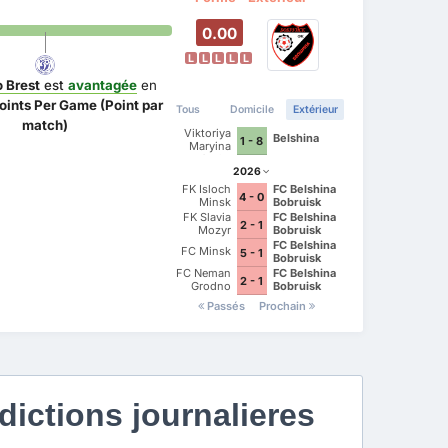
0.00
L
L
L
L
L
 Brest
est
avantagée
en
oints Per Game (Point par
Tous
Domicile
Extérieur
match)
Viktoriya
Belshina
1 - 8
Maryina
Gorka
2026
FK Isloch
FC Belshina
4 - 0
Minsk
Bobruisk
FK Slavia
FC Belshina
2 - 1
Mozyr
Bobruisk
FC Belshina
FC Minsk
5 - 1
Bobruisk
FC Neman
FC Belshina
2 - 1
Grodno
Bobruisk
Passés
Prochain
ictions journalieres