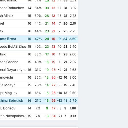
amo Minsk
14
71%
26
12
14
33
2.71
epr Rohachev
14
64%
30
13
17
31
3.07
ch Minsk
15
60%
28
13
15
31
2.73
el
16
44%
21
14
7
26
2.19
sk
16
44%
23
21
2
25
2.75
amo Brest
15
47%
24
15
9
24
2.60
pedo BelAZ Zhodino
15
40%
23
13
10
23
2.40
ebsk
16
38%
17
16
1
23
2.06
an Grodno
15
40%
16
15
1
21
2.07
enal Dzyarzhynsk
16
31%
19
23
-4
21
2.63
anovichi
16
25%
18
30
-12
16
3.00
via Mozyr
15
20%
14
22
-8
15
2.40
pr Mogilev
16
13%
15
25
-10
12
2.50
hina Bobruisk
14
21%
13
26
-13
11
2.79
E Borisov
14
7%
9
17
-8
9
1.86
tan Novopolotsk
15
7%
13
34
-21
7
3.13