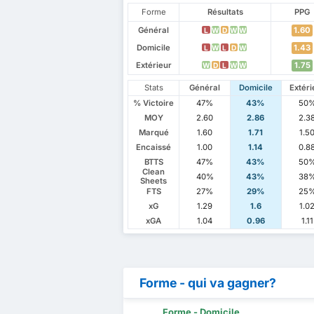
Forme
Résultats
PPG
Général
1.60
L
W
D
W
W
Domicile
1.43
L
W
L
D
W
Extérieur
1.75
W
D
L
W
W
Stats
Général
Domicile
Extéri
% Victoire
47%
43%
50
MOY
2.60
2.86
2.3
Marqué
1.60
1.71
1.5
Encaissé
1.00
1.14
0.8
BTTS
47%
43%
50
Clean
40%
43%
38
Sheets
FTS
27%
29%
25
xG
1.29
1.6
1.0
xGA
1.04
0.96
1.11
Forme - qui va gagner?
Forme - Domicile