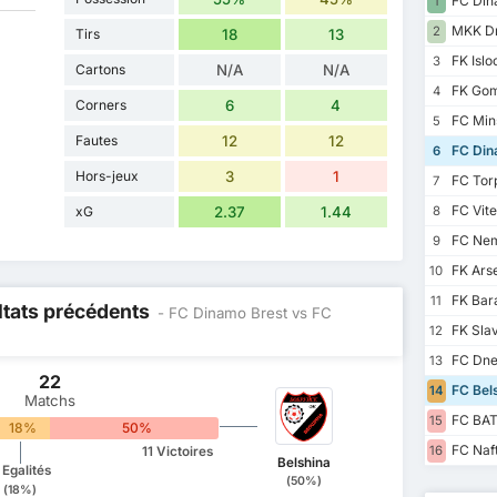
FC Din
1
MKK Dn
2
Tirs
18
13
FK Islo
3
Cartons
N/A
N/A
FK Gom
4
Corners
6
4
FC Min
5
Fautes
12
12
FC Din
6
Hors-jeux
3
1
FC Tor
7
FC Vit
xG
2.37
1.44
8
FC Nem
9
FK Ars
10
FK Bar
11
ltats précédents
- FC Dinamo Brest vs FC
FK Sla
12
FC Dne
13
22
FC Bels
14
Matchs
FC BAT
15
18%
50%
FC Naf
16
11 Victoires
Belshina
 Egalités
(50%)
(18%)