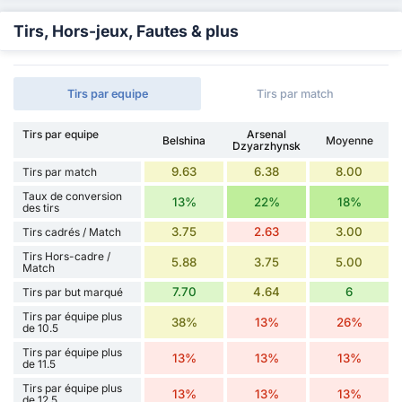
Tirs, Hors-jeux, Fautes & plus
Tirs par equipe
Tirs par match
Tirs par equipe
Arsenal
Belshina
Moyenne
Dzyarzhynsk
9.63
6.38
8.00
Tirs par match
Taux de conversion
13%
22%
18%
des tirs
3.75
2.63
3.00
Tirs cadrés / Match
Tirs Hors-cadre /
5.88
3.75
5.00
Match
7.70
4.64
6
Tirs par but marqué
Tirs par équipe plus
38%
13%
26%
de 10.5
Tirs par équipe plus
13%
13%
13%
de 11.5
Tirs par équipe plus
13%
13%
13%
de 12.5