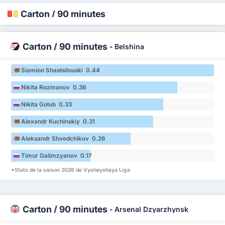
Carton / 90 minutes
Carton / 90 minutes
-
Belshina
Siamion Shastsilouski 0.44
Nikita Rozmanov 0.36
Nikita Golub 0.33
Alexandr Kuchinskiy 0.31
Aleksandr Shvedchikov 0.26
Timur Galimzyanov 0.17
*Stats de la saison 2026 de Vysheyshaya Liga
Carton / 90 minutes
-
Arsenal Dzyarzhynsk