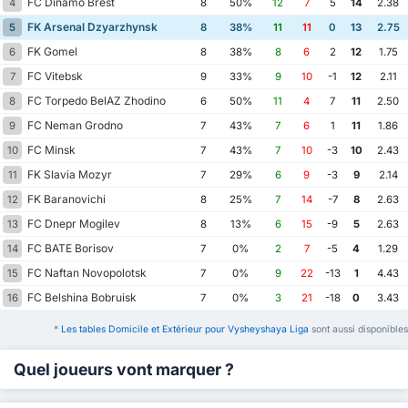
FC Dinamo Brest
4
8
50%
12
7
5
14
2.38
FK Arsenal Dzyarzhynsk
5
8
38%
11
11
0
13
2.75
FK Gomel
6
8
38%
8
6
2
12
1.75
FC Vitebsk
7
9
33%
9
10
-1
12
2.11
FC Torpedo BelAZ Zhodino
8
6
50%
11
4
7
11
2.50
FC Neman Grodno
9
7
43%
7
6
1
11
1.86
FC Minsk
10
7
43%
7
10
-3
10
2.43
FK Slavia Mozyr
11
7
29%
6
9
-3
9
2.14
FK Baranovichi
12
8
25%
7
14
-7
8
2.63
FC Dnepr Mogilev
13
8
13%
6
15
-9
5
2.63
FC BATE Borisov
14
7
0%
2
7
-5
4
1.29
FC Naftan Novopolotsk
15
7
0%
9
22
-13
1
4.43
FC Belshina Bobruisk
16
7
0%
3
21
-18
0
3.43
*
Les tables Domicile et Extérieur pour Vysheyshaya Liga
sont aussi disponibles
Quel joueurs vont marquer ?