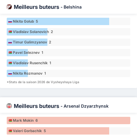
Meilleurs buteurs
-
Belshina
Nikita Golub 5
Vladislav Solanovich 2
Timur Galimzyanov 2
Pavel Seleznev 1
Vladislav Rusenchik 1
Nikita Rozmanov 1
*Stats de la saison 2026 de Vysheyshaya Liga
Meilleurs buteurs
-
Arsenal Dzyarzhynsk
Mark Mokin 6
Valeri Gorbachik 5