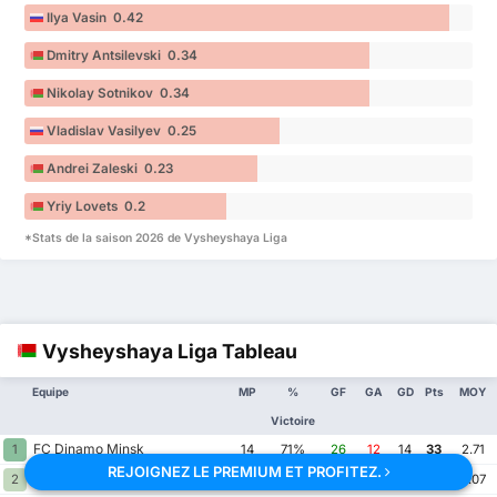
Ilya Vasin 0.42
Dmitry Antsilevski 0.34
Nikolay Sotnikov 0.34
Vladislav Vasilyev 0.25
Andrei Zaleski 0.23
Yriy Lovets 0.2
*Stats de la saison 2026 de Vysheyshaya Liga
Vysheyshaya Liga Tableau
Equipe
MP
%
GF
GA
GD
Pts
MOY
Victoire
FC Dinamo Minsk
1
14
71%
26
12
14
33
2.71
REJOIGNEZ LE PREMIUM ET PROFITEZ.
MKK Dnepr Rohachev
2
14
64%
30
13
17
31
3.07