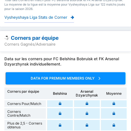
Total des Corners en match pour FC Belshina Bobruisk et FK Arsenal Dzyarzhynsk.
La moyenne de la ligue est la moyenne pour Vysheyshaya Liga sur 122 matchs joués
pour la saison 2026.
Vysheyshaya Liga Stats de Corner
Corners par équipe
Corners Gagnés/Adversaire
Data sur les corners pour FC Belshina Bobruisk et FK Arsenal
Dzyarzhynsk individuellement.
DATA FOR PREMIUM MEMBERS ONLY
Corners par équipe
Arsenal
Belshina
Moyenne
Dzyarzhynsk
Corners Pour/Match
Corners
Contre/Match
Plus de 2,5 - Corners
obtenus