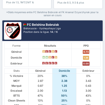
Plus de 1.5, 1MT/2MT &
Plus de 8.5, 9.5 & plus
plus
*Stats moyennes entre FC Belshina Bobruisk et FK Arsenal Dzyarzhynsk pour la
saison en cours
FC Belshina Bobruisk
Biélorussie - Vysheyshaya Liga
Position dans la ligue.
14
/ 16
Forme
Résultats
PPG
Général
D
L
L
D
L
0.73
Domicile
W
W
D
L
D
1.38
Extérieur
L
L
L
L
L
0.00
Stats
Général
Domicile
Extérieur
% Victoire
20%
38%
0%
MOY
2.87
2.38
3.43
Marqué
0.87
1.25
0.43
Encaissé
2.00
1.13
3.00
BTTS
47%
50%
43%
Clean Sheets
13%
25%
0%