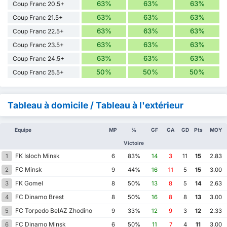
63%
63%
63%
Coup Franc 20.5+
63%
63%
63%
Coup Franc 21.5+
63%
63%
63%
Coup Franc 22.5+
63%
63%
63%
Coup Franc 23.5+
63%
63%
63%
Coup Franc 24.5+
50%
50%
50%
Coup Franc 25.5+
Tableau à domicile / Tableau à l'extérieur
Equipe
MP
%
GF
GA
GD
Pts
MOY
Victoire
FK Isloch Minsk
1
6
83%
14
3
11
15
2.83
FC Minsk
2
9
44%
16
11
5
15
3.00
FK Gomel
3
8
50%
13
8
5
14
2.63
FC Dinamo Brest
4
8
50%
16
8
8
13
3.00
FC Torpedo BelAZ Zhodino
5
9
33%
12
9
3
12
2.33
FC Dinamo Minsk
6
6
50%
11
7
4
11
3.00