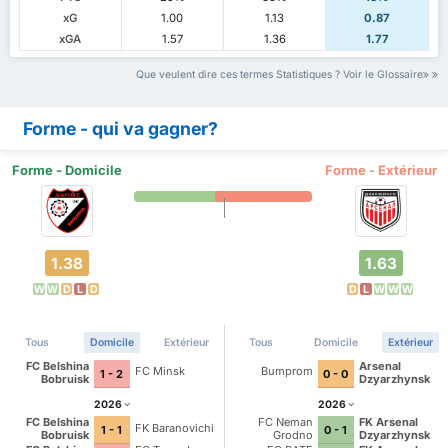
xG
1.00
1.13
0.87
xGA
1.57
1.36
1.77
Que veulent dire ces termes Statistiques ? Voir le Glossaire
Forme - qui va gagner?
Forme - Domicile
Forme - Extérieur
1.38
1.63
W
W
D
L
D
D
L
W
W
W
Tous
Domicile
Extérieur
Tous
Domicile
Extérieur
FC Belshina
Arsenal
FC Minsk
Bumprom
1 - 2
0 - 0
Bobruisk
Dzyarzhynsk
2026
2026
FC Belshina
FC Neman
FK Arsenal
FK Baranovichi
1 - 1
0 - 1
Bobruisk
Grodno
Dzyarzhynsk