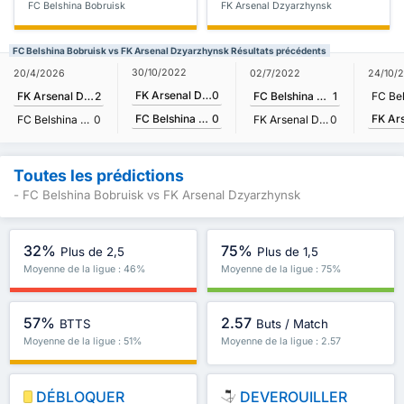
FC Belshina Bobruisk
FK Arsenal Dzyarzhynsk
FC Belshina Bobruisk vs FK Arsenal Dzyarzhynsk Résultats précédents
30/10/2022
20/4/2026
02/7/2022
24/10/
FK Arsenal Dzyarzhynsk
0
FK Arsenal Dzyarzhynsk
2
FC Belshina Bobruisk
1
FC Belshina Bobruisk
0
FC Belshina Bobruisk
0
FK Arsenal Dzyarzhynsk
0
Toutes les prédictions
- FC Belshina Bobruisk vs FK Arsenal Dzyarzhynsk
32%
75%
Plus de 2,5
Plus de 1,5
Moyenne de la ligue : 46%
Moyenne de la ligue : 75%
57%
2.57
BTTS
Buts / Match
Moyenne de la ligue : 51%
Moyenne de la ligue : 2.57
DÉBLOQUER
DEVEROUILLER