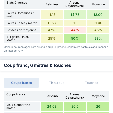
Stats Diverses
Arsenal
Belshina
Moyenne
Dzyarzhynsk
Fautes Commises /
11.13
14.75
13.00
match
11.63
11
11.00
Fautes Prises / match
47%
44%
46%
Possession moyenne
% Egalité Fin du
25%
50%
38%
Match
Certain pourcentages sont arrondis au plus proche, et peuvent parfois s'additionner a
un total de 101%
Coup franc, 6 mètres & touches
Coups francs
Tir au but
Touches
Coups francs
Arsenal
Belshina
Moyenne
Dzyarzhynsk
MOY Coup franc
24.63
26.5
26
match