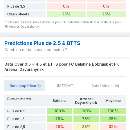
0%
0%
Plus de 3,5
25%
25%
Clean Sheets
* Stats sur les encaissés à domicile pour FC Belshina Bobruisk et a l'extérieur pour
FK Arsenal Dzyarzhynsk .
Predictions Plus de 2.5 & BTTS
Combien de buts dans ce match ?
Data Over 0.5 ~ 4.5 et BTTS pour FC Belshina Bobruisk et FK
Arsenal Dzyarzhynsk
Buts (supérieur à)
1MT/2MT
Buts (Moins de)
Buts en match
Arsenal
Belshina
Moyenne
Dzyarzhynsk
100%
100%
100%
Plus de 0,5
75%
75%
75%
Plus de 1,5
25%
38%
32%
Plus de 2,5