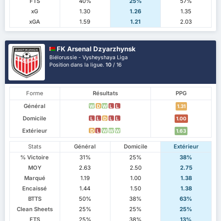
FTS
40%
25%
57%
xG
1.30
1.26
1.35
xGA
1.59
1.21
2.03
FK Arsenal Dzyarzhynsk
Biélorussie - Vysheyshaya Liga
Position dans la ligue.
10
/ 16
Forme
Résultats
PPG
Général
W
D
W
L
L
1.31
Domicile
L
L
D
L
L
1.00
Extérieur
D
L
W
W
W
1.63
Stats
Général
Domicile
Extérieur
% Victoire
31%
25%
38%
MOY
2.63
2.50
2.75
Marqué
1.19
1.00
1.38
Encaissé
1.44
1.50
1.38
BTTS
50%
38%
63%
Clean Sheets
25%
25%
25%
FTS
25%
38%
13%