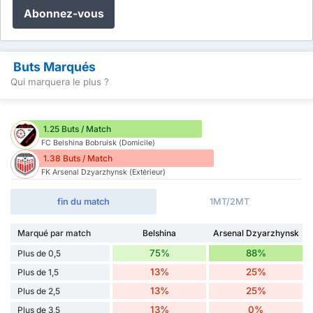
Abonnez-vous
Buts Marqués
Qui marquera le plus ?
1.25 Buts / Match
FC Belshina Bobruisk (Domicile)
1.38 Buts / Match
FK Arsenal Dzyarzhynsk (Extérieur)
fin du match
1MT/2MT
Marqué par match
Belshina
Arsenal Dzyarzhynsk
75%
88%
Plus de 0,5
13%
25%
Plus de 1,5
13%
25%
Plus de 2,5
13%
0%
Plus de 3,5