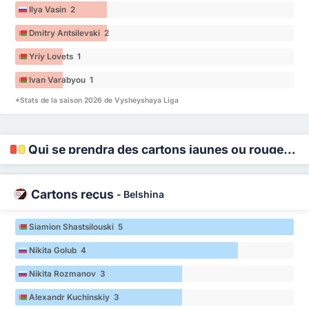
Ilya Vasin 2
Dmitry Antsilevski 2
Yriy Lovets 1
Ivan Varabyou 1
*Stats de la saison 2026 de Vysheyshaya Liga
Qui se prendra des cartons jaunes ou rouges ?
Cartons reçus
-
Belshina
Siamion Shastsilouski 5
Nikita Golub 4
Nikita Rozmanov 3
Alexandr Kuchinskiy 3