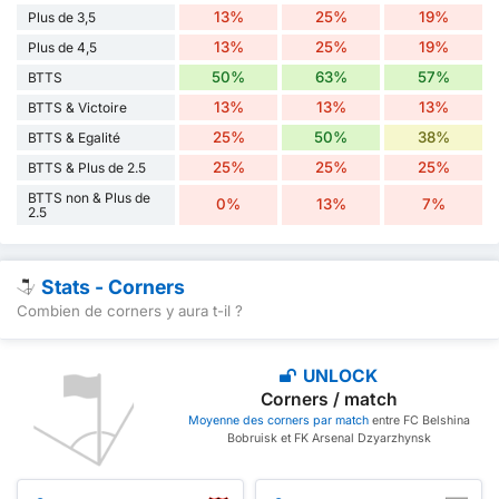
13%
25%
19%
Plus de 3,5
13%
25%
19%
Plus de 4,5
50%
63%
57%
BTTS
13%
13%
13%
BTTS & Victoire
25%
50%
38%
BTTS & Egalité
25%
25%
25%
BTTS & Plus de 2.5
BTTS non & Plus de
0%
13%
7%
2.5
Stats - Corners
Combien de corners y aura t-il ?
UNLOCK
Corners / match
Moyenne des corners par match
entre FC Belshina
Bobruisk et FK Arsenal Dzyarzhynsk