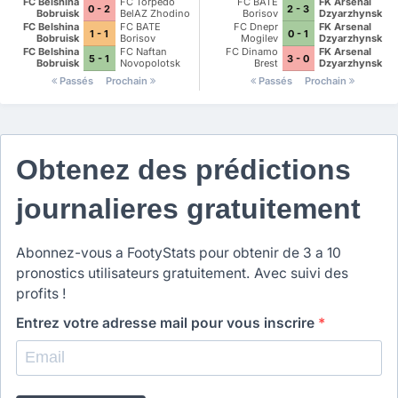
FC Belshina
FC Torpedo
FC BATE
FK Arsenal
0 - 2
2 - 3
Bobruisk
BelAZ Zhodino
Borisov
Dzyarzhynsk
FC Belshina
FC BATE
FC Dnepr
FK Arsenal
1 - 1
0 - 1
Bobruisk
Borisov
Mogilev
Dzyarzhynsk
FC Belshina
FC Naftan
FC Dinamo
FK Arsenal
5 - 1
3 - 0
Bobruisk
Novopolotsk
Brest
Dzyarzhynsk
Passés
Prochain
Passés
Prochain
Obtenez des prédictions
journalieres gratuitement
Abonnez-vous a FootyStats pour obtenir de 3 a 10
pronostics utilisateurs gratuitement. Avec suivi des
profits !
Entrez votre adresse mail pour vous inscrire
*