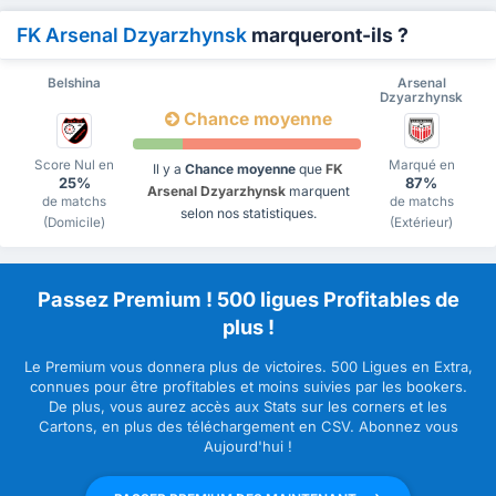
FK Arsenal Dzyarzhynsk
marqueront-ils ?
Belshina
Arsenal
Dzyarzhynsk
Chance moyenne
Score Nul en
Marqué en
Il y a
Chance moyenne
que
FK
25%
87%
Arsenal Dzyarzhynsk
marquent
de matchs
de matchs
selon nos statistiques.
(Domicile)
(Extérieur)
Passez Premium ! 500 ligues Profitables de
plus !
Le Premium vous donnera plus de victoires. 500 Ligues en Extra,
connues pour être profitables et moins suivies par les bookers.
De plus, vous aurez accès aux Stats sur les corners et les
Cartons, en plus des téléchargement en CSV. Abonnez vous
Aujourd'hui !