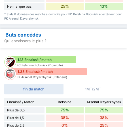
25%
13%
Ne marque pas
* Stats & données des matchs a domicile pour FC Belshina Bobruisk et extérieur pour
FK Arsenal Dzyarzhynsk
Buts concédés
Qui encaissera le plus ?
1.13 Encaissé / match
FC Belshina Bobruisk (Domicile)
1.38 Encaissé / match
FK Arsenal Dzyarzhynsk (Extérieur)
fin du match
1MT/2MT
Encaissé / Match
Belshina
Arsenal Dzyarzhynsk
75%
75%
Plus de 0,5
38%
38%
Plus de 1,5
0%
25%
Plus de 2,5