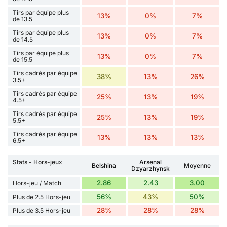
Tirs par équipe plus
13%
0%
7%
de 13.5
Tirs par équipe plus
13%
0%
7%
de 14.5
Tirs par équipe plus
13%
0%
7%
de 15.5
Tirs cadrés par équipe
38%
13%
26%
3.5+
Tirs cadrés par équipe
25%
13%
19%
4.5+
Tirs cadrés par équipe
25%
13%
19%
5.5+
Tirs cadrés par équipe
13%
13%
13%
6.5+
Stats - Hors-jeux
Arsenal
Belshina
Moyenne
Dzyarzhynsk
2.86
2.43
3.00
Hors-jeu / Match
56%
43%
50%
Plus de 2.5 Hors-jeu
28%
28%
28%
Plus de 3.5 Hors-jeu