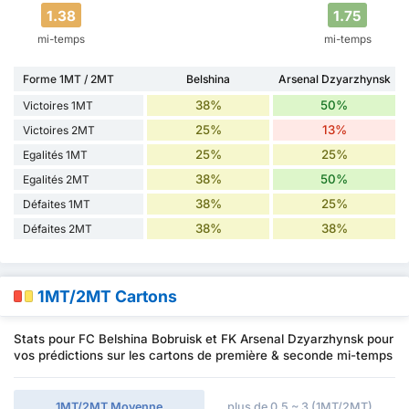
1.38
1.75
mi-temps
mi-temps
Forme 1MT / 2MT
Belshina
Arsenal Dzyarzhynsk
38%
50%
Victoires 1MT
25%
13%
Victoires 2MT
25%
25%
Egalités 1MT
38%
50%
Egalités 2MT
38%
25%
Défaites 1MT
38%
38%
Défaites 2MT
1MT/2MT Cartons
Stats pour FC Belshina Bobruisk et FK Arsenal Dzyarzhynsk pour
vos prédictions sur les cartons de première & seconde mi-temps
1MT/2MT Moyenne
plus de 0.5 ~ 3 (1MT/2MT)