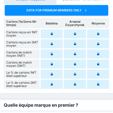
DATA FOR PREMIUM MEMBERS ONLY
Cartons (1e/2eme Mi-
Arsenal
Belshina
Moyenne
temps)
Dzyarzhynsk
Cartons reçus en 1MT
moyen
Cartons reçus en 2MT
moyen
Cartons de match
moyen (1MT)
Cartons de match
moyen (2MT)
Le % de cartons 1MT
était supérieur
Le % de cartons 2MT
était supérieur
Quelle équipe marque en premier ?