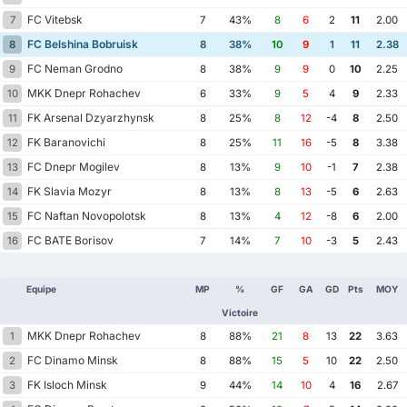
FC Vitebsk
7
7
43%
8
6
2
11
2.00
FC Belshina Bobruisk
8
8
38%
10
9
1
11
2.38
FC Neman Grodno
9
8
38%
9
9
0
10
2.25
MKK Dnepr Rohachev
10
6
33%
9
5
4
9
2.33
FK Arsenal Dzyarzhynsk
11
8
25%
8
12
-4
8
2.50
FK Baranovichi
12
8
25%
11
16
-5
8
3.38
FC Dnepr Mogilev
13
8
13%
9
10
-1
7
2.38
FK Slavia Mozyr
14
8
13%
8
13
-5
6
2.63
FC Naftan Novopolotsk
15
8
13%
4
12
-8
6
2.00
FC BATE Borisov
16
7
14%
7
10
-3
5
2.43
Equipe
MP
%
GF
GA
GD
Pts
MOY
Victoire
MKK Dnepr Rohachev
1
8
88%
21
8
13
22
3.63
FC Dinamo Minsk
2
8
88%
15
5
10
22
2.50
FK Isloch Minsk
3
9
44%
14
10
4
16
2.67