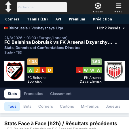
LIGUES
MENU
Corners
Tennis (EN)
API
Premium
Prédiction
/
Vysheyshaya Liga
H2h2 Passés
Biélorussie
21/8/2026 - 01:00 (Europe/London)
FC Belshina Bobruisk vs FK Arsenal Dzyarzhynsk
Stats, Données et Confrontations Directes
Stade -
TBD
1.38
1.63
W
D
L
D
L
W
W
W
FC Belshina
FK Arsenal
Bobruisk
Dzyarzhynsk
Stats
Pronostics
Classement
Tous
Buts
Corners
Cartons
Mi-Temps
Joueurs
Stats Face à Face (h2h) / Résultats précédents
- FC Belshina Bobruisk vs FK Arsenal Dzyarzhynsk