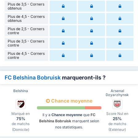
Plus de 3,5 - Corners
obtenus
Plus de 4,5 - Corners
obtenus
Plus de 2,5 - Corners
contre
Plus de 3,5 - Corners
contre
Plus de 4,5 - Corners
contre
FC Belshina Bobruisk
marqueront-ils ?
Belshina
Arsenal
Dzyarzhynsk
Chance moyenne
Marqué en
Score Nul en
Il y a
Chance moyenne
que
FC
75%
25%
Belshina Bobruisk
marquent selon
de matchs
de matchs
nos statistiques.
(Domicile)
(Extérieur)