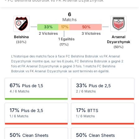
6
Matchs
33%
17%
50%
2 Victoires
3 Victoires
Belshina
Arsenal
1 Egalités
Dzyarzhynsk
(33%)
(17%)
(50%)
L'historique des matchs face à face FC Belshina Bobruisk vs FK Arsenal
Dzyarzhynsk montre que, sur les 6 joués, FC Belshina Bobruisk a gagné 2
fois et FK Arsenal Dzyarzhynsk a gagné 3 fois. 1 matchs FC Belshina
Bobruisk vs FK Arsenal Dzyarzhynsk se sont terminés en égalité.
67%
33%
Plus de 1,5
Plus de 2,5
4 / 6 Matchs
2 / 6 Matchs
17%
17%
Plus de 3,5
BTTS
1 / 6 Matchs
1 / 6 Matchs
50%
50%
Clean Sheets
Clean Sheets