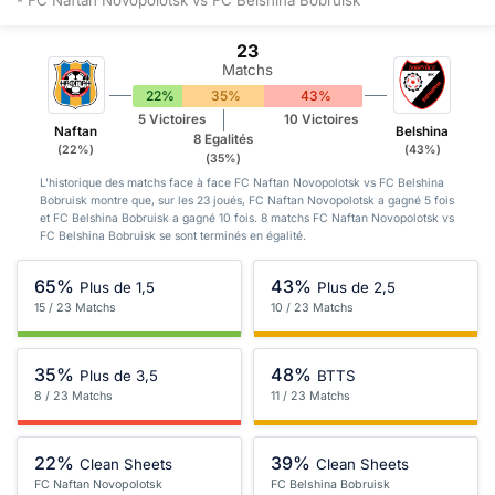
23
Matchs
22%
35%
43%
5 Victoires
10 Victoires
Naftan
Belshina
8 Egalités
(22%)
(43%)
(35%)
L'historique des matchs face à face FC Naftan Novopolotsk vs FC Belshina
Bobruisk montre que, sur les 23 joués, FC Naftan Novopolotsk a gagné 5 fois
et FC Belshina Bobruisk a gagné 10 fois. 8 matchs FC Naftan Novopolotsk vs
FC Belshina Bobruisk se sont terminés en égalité.
65%
43%
Plus de 1,5
Plus de 2,5
15 / 23 Matchs
10 / 23 Matchs
35%
48%
Plus de 3,5
BTTS
8 / 23 Matchs
11 / 23 Matchs
22%
39%
Clean Sheets
Clean Sheets
FC Naftan Novopolotsk
FC Belshina Bobruisk