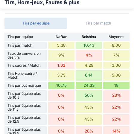
Tirs, Hors-jeux, Fautes & plus
Tirs par equipe
Tirs par match
Tirs par equipe
Naftan
Belshina
Moyenne
5.38
10.43
8.00
Tirs par match
Taux de conversion
9%
4%
7%
des tirs
1.63
4.29
3.00
Tirs cadrés / Match
Tirs Hors-cadre /
3.75
6.14
5.00
Match
10.75
24.33
18
Tirs par but marqué
Tirs par équipe plus
0%
56%
28%
de 10.5
Tirs par équipe plus
0%
43%
22%
de 11.5
Tirs par équipe plus
0%
43%
22%
de 12.5
Tirs par équipe plus
0%
28%
14%
de 13.5