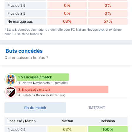
0%
0%
Plus de 2,5
0%
0%
Plus de 3,5
63%
57%
Ne marque pas
* Stats & données des matchs a domicile pour FC Naftan Novopolotsk et extérieur
pour FC Belshina Bobruisk
Buts concédés
Qui encaissera le plus ?
1.5 Encaissé / match
FC Naftan Novopolotsk (Domicile)
3 Encaissé / match
FC Belshina Bobruisk (Extérieur)
fin du match
1MT/2MT
Encaissé / Match
Naftan
Belshina
63%
100%
Plus de 0,5