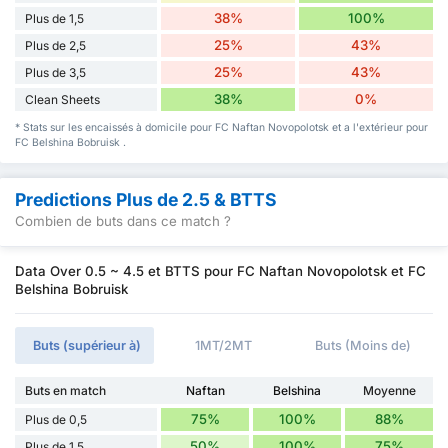
38%
100%
Plus de 1,5
25%
43%
Plus de 2,5
25%
43%
Plus de 3,5
38%
0%
Clean Sheets
* Stats sur les encaissés à domicile pour FC Naftan Novopolotsk et a l'extérieur pour
FC Belshina Bobruisk .
Predictions Plus de 2.5 & BTTS
Combien de buts dans ce match ?
Data Over 0.5 ~ 4.5 et BTTS pour FC Naftan Novopolotsk et FC
Belshina Bobruisk
Buts (supérieur à)
1MT/2MT
Buts (Moins de)
Buts en match
Naftan
Belshina
Moyenne
75%
100%
88%
Plus de 0,5
50%
100%
75%
Plus de 1,5