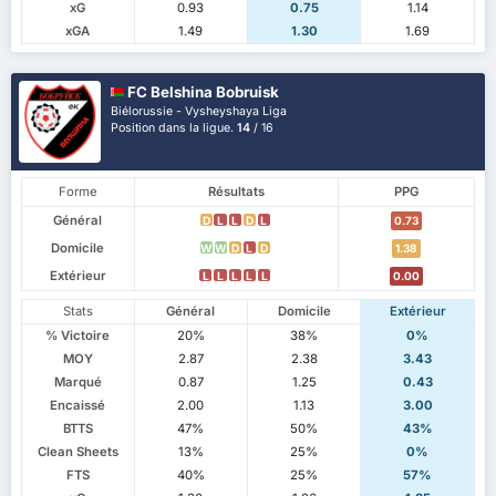
xG
0.93
0.75
1.14
xGA
1.49
1.30
1.69
FC Belshina Bobruisk
Biélorussie - Vysheyshaya Liga
Position dans la ligue.
14
/ 16
Forme
Résultats
PPG
Général
D
L
L
D
L
0.73
Domicile
W
W
D
L
D
1.38
Extérieur
L
L
L
L
L
0.00
Stats
Général
Domicile
Extérieur
% Victoire
20%
38%
0%
MOY
2.87
2.38
3.43
Marqué
0.87
1.25
0.43
Encaissé
2.00
1.13
3.00
BTTS
47%
50%
43%
Clean Sheets
13%
25%
0%
FTS
40%
25%
57%