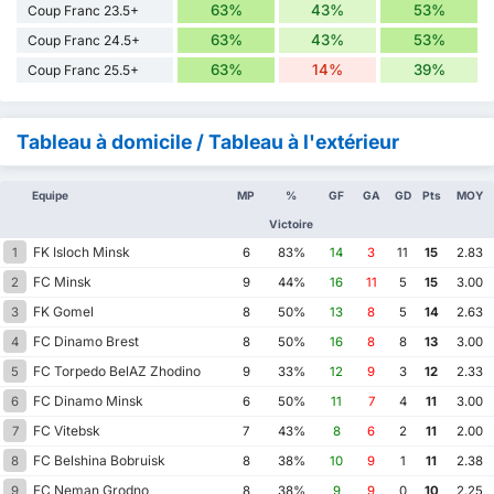
63%
43%
53%
Coup Franc 23.5+
63%
43%
53%
Coup Franc 24.5+
63%
14%
39%
Coup Franc 25.5+
Tableau à domicile / Tableau à l'extérieur
Equipe
MP
%
GF
GA
GD
Pts
MOY
Victoire
FK Isloch Minsk
1
6
83%
14
3
11
15
2.83
FC Minsk
2
9
44%
16
11
5
15
3.00
FK Gomel
3
8
50%
13
8
5
14
2.63
FC Dinamo Brest
4
8
50%
16
8
8
13
3.00
FC Torpedo BelAZ Zhodino
5
9
33%
12
9
3
12
2.33
FC Dinamo Minsk
6
6
50%
11
7
4
11
3.00
FC Vitebsk
7
7
43%
8
6
2
11
2.00
FC Belshina Bobruisk
8
8
38%
10
9
1
11
2.38
FC Neman Grodno
9
8
38%
9
9
0
10
2.25