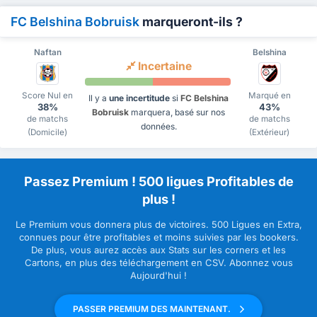
FC Belshina Bobruisk
marqueront-ils ?
Naftan
Belshina
Incertaine
Score Nul en
Marqué en
Il y a
une incertitude
si
FC Belshina
38%
43%
Bobruisk
marquera, basé sur nos
de matchs
de matchs
données.
(Domicile)
(Extérieur)
Passez Premium ! 500 ligues Profitables de
plus !
Le Premium vous donnera plus de victoires. 500 Ligues en Extra,
connues pour être profitables et moins suivies par les bookers.
De plus, vous aurez accès aux Stats sur les corners et les
Cartons, en plus des téléchargement en CSV. Abonnez vous
Aujourd'hui !
PASSER PREMIUM DES MAINTENANT.