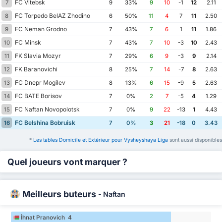
FC Vitebsk
7
9
33%
9
10
-1
12
2.11
FC Torpedo BelAZ Zhodino
8
6
50%
11
4
7
11
2.50
FC Neman Grodno
9
7
43%
7
6
1
11
1.86
FC Minsk
10
7
43%
7
10
-3
10
2.43
FK Slavia Mozyr
11
7
29%
6
9
-3
9
2.14
FK Baranovichi
12
8
25%
7
14
-7
8
2.63
FC Dnepr Mogilev
13
8
13%
6
15
-9
5
2.63
FC BATE Borisov
14
7
0%
2
7
-5
4
1.29
FC Naftan Novopolotsk
15
7
0%
9
22
-13
1
4.43
FC Belshina Bobruisk
16
7
0%
3
21
-18
0
3.43
*
Les tables Domicile et Extérieur pour Vysheyshaya Liga
sont aussi disponibles
Quel joueurs vont marquer ?
Meilleurs buteurs
-
Naftan
İhnat Pranovich 4