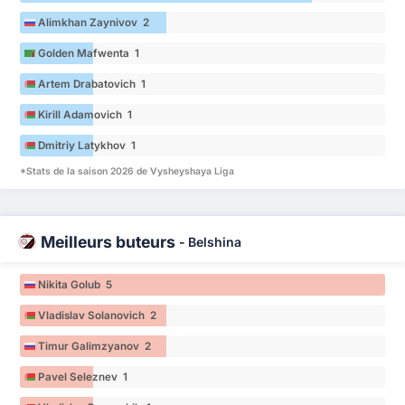
Alimkhan Zaynivov 2
Golden Mafwenta 1
Artem Drabatovich 1
Kirill Adamovich 1
Dmitriy Latykhov 1
*Stats de la saison 2026 de Vysheyshaya Liga
Meilleurs buteurs
-
Belshina
Nikita Golub 5
Vladislav Solanovich 2
Timur Galimzyanov 2
Pavel Seleznev 1