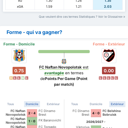
xG
1.30
1.26
1.35
xGA
1.59
1.21
2.03
Que veulent dire ces termes Statistiques ? Voir le Glossaire
Forme - qui va gagner?
Forme - Domicile
Forme - Extérieur
FC Naftan Novopolotsk
est
0.75
0.00
avantagée
en termes
D
L
L
W
L
L
L
L
L
L
de
Points Per Game (Point
par match)
Tous
Domicile
Extérieur
Tous
Domicile
Extérieur
FC Naftan
FC Dinamo
FC Dinamo
FC Belshina
2 - 4
4 - 0
Novopolotsk
Brest
Brest
Bobruisk
FC Naftan
FK Baranovichi
1 - 0
2026/2027
Novopolotsk
FC Naftan
FC Torpedo
Viktoriya