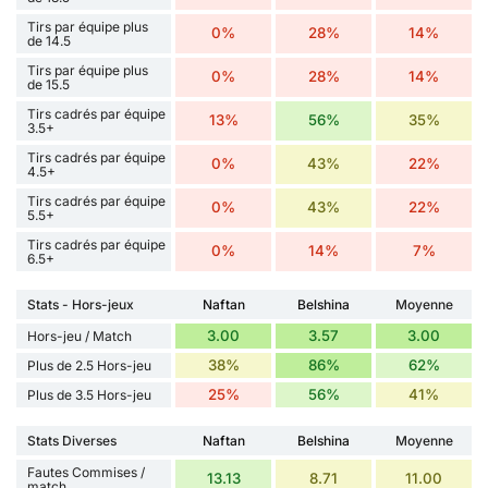
Tirs par équipe plus
0%
28%
14%
de 14.5
Tirs par équipe plus
0%
28%
14%
de 15.5
Tirs cadrés par équipe
13%
56%
35%
3.5+
Tirs cadrés par équipe
0%
43%
22%
4.5+
Tirs cadrés par équipe
0%
43%
22%
5.5+
Tirs cadrés par équipe
0%
14%
7%
6.5+
Stats - Hors-jeux
Naftan
Belshina
Moyenne
3.00
3.57
3.00
Hors-jeu / Match
38%
86%
62%
Plus de 2.5 Hors-jeu
25%
56%
41%
Plus de 3.5 Hors-jeu
Stats Diverses
Naftan
Belshina
Moyenne
Fautes Commises /
13.13
8.71
11.00
match