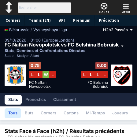
LIGUES
MENU
Corners
Tennis (EN)
API
Premium
Prédiction
/
Vysheyshaya Liga
H2h2 Passés
Biélorussie
09/10/2026 - 01:00 (Europe/London)
FC Naftan Novopolotsk vs FC Belshina Bobruisk
Stats, Données et Confrontations Directes
Stade -
Stadyen Atlant
0.75
0.00
L
L
W
L
L
L
L
L
FC Naftan
FC Belshina
Novopolotsk
Bobruisk
Stats
Pronostics
Classement
Tous
Buts
Corners
Cartons
Mi-Temps
Joueurs
Stats Face à Face (h2h) / Résultats précédents
- FC Naftan Novopolotsk vs FC Belshina Bobruisk