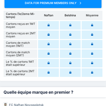
DATA FOR PREMIUM MEMBERS ONLY
Cartons (1e/2eme Mi-
Naftan
Belshina
Moyenne
temps)
Cartons reçus en 1MT
moyen
Cartons reçus en 2MT
moyen
Cartons de match
moyen (1MT)
Cartons de match
moyen (2MT)
Le % de cartons 1MT
était supérieur
Le % de cartons 2MT
était supérieur
Quelle équipe marque en premier ?
FC Naftan Novopolotsk