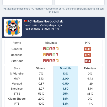
plus
*Stats moyennes entre FC Naftan Novopolotsk et FC Belshina Bobruisk pour la saison
en cours
FC Naftan Novopolotsk
Biélorussie - Vysheyshaya Liga
Position dans la ligue.
16
/ 16
Forme
Résultats
PPG
Général
L
W
L
L
D
0.47
Domicile
D
L
L
W
L
0.75
Extérieur
L
L
L
L
D
0.14
Stats
Général
Domicile
Extérieur
% Victoire
7%
13%
0%
MOY
3.13
2.00
4.43
Marqué
0.87
0.50
1.29
Encaissé
2.27
1.50
3.14
BTTS
53%
25%
86%
Clean Sheets
20%
38%
0%
FTS
40%
63%
14%