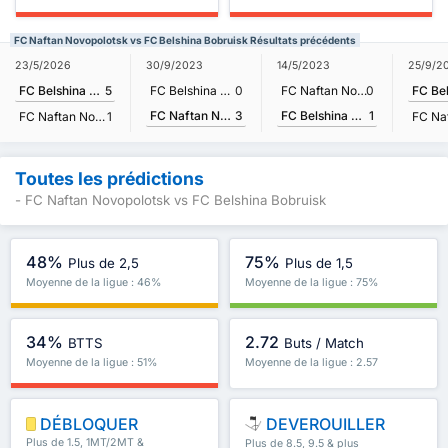
FC Naftan Novopolotsk vs FC Belshina Bobruisk Résultats précédents
23/5/2026
30/9/2023
14/5/2023
25/9/2
FC Belshina Bobruisk
5
FC Belshina Bobruisk
0
FC Naftan Novopolotsk
0
FC Naftan Novopolotsk
3
FC Belshina Bobruisk
1
FC Naftan Novopolotsk
1
Toutes les prédictions
- FC Naftan Novopolotsk vs FC Belshina Bobruisk
48%
75%
Plus de 2,5
Plus de 1,5
Moyenne de la ligue : 46%
Moyenne de la ligue : 75%
34%
2.72
BTTS
Buts / Match
Moyenne de la ligue : 51%
Moyenne de la ligue : 2.57
DÉBLOQUER
DEVEROUILLER
Plus de 1.5, 1MT/2MT &
Plus de 8.5, 9.5 & plus