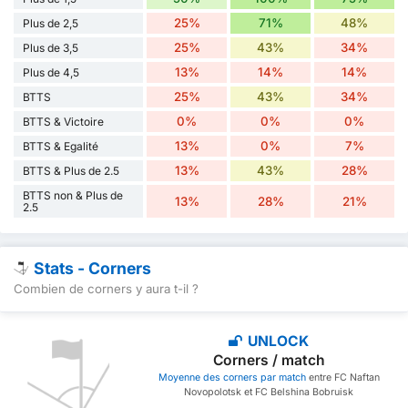
25%
71%
48%
Plus de 2,5
25%
43%
34%
Plus de 3,5
13%
14%
14%
Plus de 4,5
25%
43%
34%
BTTS
0%
0%
0%
BTTS & Victoire
13%
0%
7%
BTTS & Egalité
13%
43%
28%
BTTS & Plus de 2.5
BTTS non & Plus de
13%
28%
21%
2.5
Stats - Corners
Combien de corners y aura t-il ?
UNLOCK
Corners / match
Moyenne des corners par match
entre FC Naftan
Novopolotsk et FC Belshina Bobruisk