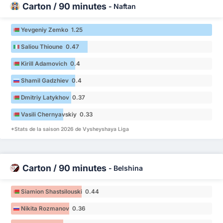
Carton / 90 minutes
-
Naftan
Yevgeniy Zemko 1.25
Saliou Thioune 0.47
Kirill Adamovich 0.4
Shamil Gadzhiev 0.4
Dmitriy Latykhov 0.37
Vasili Chernyavskiy 0.33
*Stats de la saison 2026 de Vysheyshaya Liga
Carton / 90 minutes
-
Belshina
Siamion Shastsilouski 0.44
Nikita Rozmanov 0.36