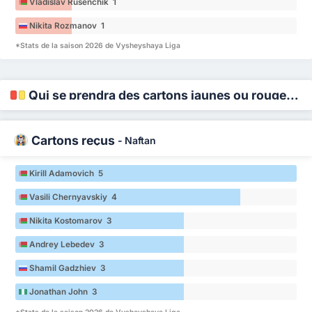
Vladislav Rusenchik 1
Nikita Rozmanov 1
*Stats de la saison 2026 de Vysheyshaya Liga
Qui se prendra des cartons jaunes ou rouges ?
Cartons reçus
-
Naftan
Kirill Adamovich 5
Vasili Chernyavskiy 4
Nikita Kostomarov 3
Andrey Lebedev 3
Shamil Gadzhiev 3
Jonathan John 3