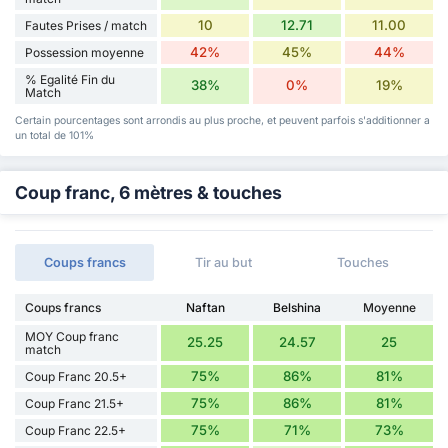
10
12.71
11.00
Fautes Prises / match
42%
45%
44%
Possession moyenne
% Egalité Fin du
38%
0%
19%
Match
Certain pourcentages sont arrondis au plus proche, et peuvent parfois s'additionner a
un total de 101%
Coup franc, 6 mètres & touches
Coups francs
Tir au but
Touches
Coups francs
Naftan
Belshina
Moyenne
MOY Coup franc
25.25
24.57
25
match
75%
86%
81%
Coup Franc 20.5+
75%
86%
81%
Coup Franc 21.5+
75%
71%
73%
Coup Franc 22.5+