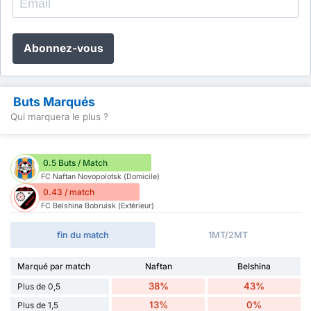
Abonnez-vous
Buts Marqués
Qui marquera le plus ?
0.5 Buts / Match
FC Naftan Novopolotsk (Domicile)
0.43 / match
FC Belshina Bobruisk (Extérieur)
fin du match
1MT/2MT
Marqué par match
Naftan
Belshina
38%
43%
Plus de 0,5
13%
0%
Plus de 1,5