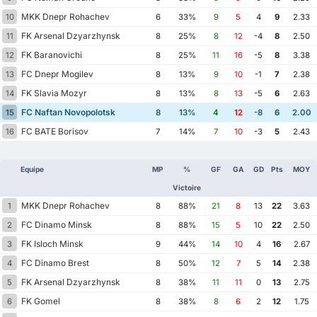
MKK Dnepr Rohachev
10
6
33%
9
5
4
9
2.33
FK Arsenal Dzyarzhynsk
11
8
25%
8
12
-4
8
2.50
FK Baranovichi
12
8
25%
11
16
-5
8
3.38
FC Dnepr Mogilev
13
8
13%
9
10
-1
7
2.38
FK Slavia Mozyr
14
8
13%
8
13
-5
6
2.63
FC Naftan Novopolotsk
15
8
13%
4
12
-8
6
2.00
FC BATE Borisov
16
7
14%
7
10
-3
5
2.43
Equipe
MP
%
GF
GA
GD
Pts
MOY
Victoire
MKK Dnepr Rohachev
1
8
88%
21
8
13
22
3.63
FC Dinamo Minsk
2
8
88%
15
5
10
22
2.50
FK Isloch Minsk
3
9
44%
14
10
4
16
2.67
FC Dinamo Brest
4
8
50%
12
7
5
14
2.38
FK Arsenal Dzyarzhynsk
5
8
38%
11
11
0
13
2.75
FK Gomel
6
8
38%
8
6
2
12
1.75