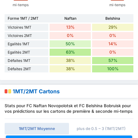
mi-temps
mi-temps
Forme 1MT / 2MT
Naftan
Belshina
13%
29%
Victoires 1MT
0%
0%
Victoires 2MT
50%
14%
Egalités 1MT
63%
0%
Egalités 2MT
38%
57%
Défaites 1MT
38%
100%
Défaites 2MT
1MT/2MT Cartons
Stats pour FC Naftan Novopolotsk et FC Belshina Bobruisk pour
vos prédictions sur les cartons de première & seconde mi-temps
1MT/2MT Moyenne
plus de 0.5 ~ 3 (1MT/2MT)