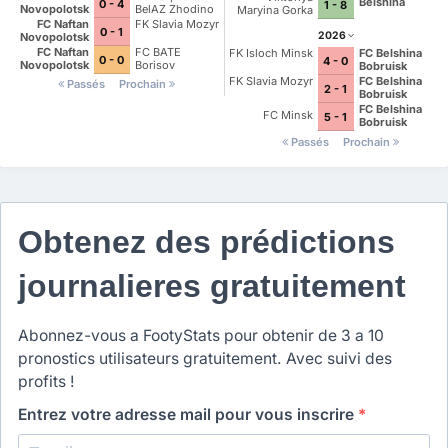
Belshina
0 - 4
1 - 8
Novopolotsk
BelAZ Zhodino
Maryina Gorka
FC Naftan
FK Slavia Mozyr
0 - 1
2026
Novopolotsk
FC Naftan
FC BATE
FK Isloch Minsk
FC Belshina
0 - 0
4 - 0
Novopolotsk
Borisov
Bobruisk
FK Slavia Mozyr
FC Belshina
Passés
Prochain
2 - 1
Bobruisk
FC Belshina
FC Minsk
5 - 1
Bobruisk
Passés
Prochain
Obtenez des prédictions
journalieres gratuitement
Abonnez-vous a FootyStats pour obtenir de 3 a 10
pronostics utilisateurs gratuitement. Avec suivi des
profits !
Entrez votre adresse mail pour vous inscrire
*