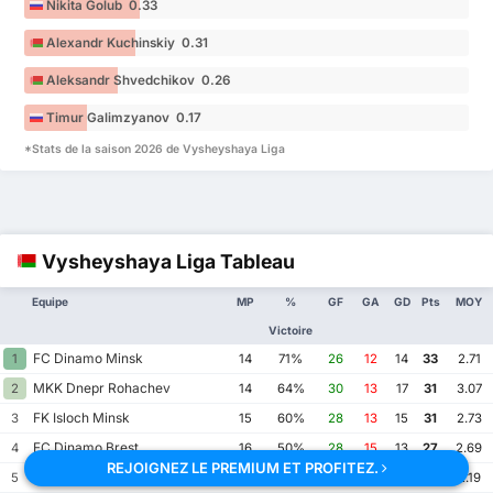
Nikita Golub 0.33
Alexandr Kuchinskiy 0.31
Aleksandr Shvedchikov 0.26
Timur Galimzyanov 0.17
*Stats de la saison 2026 de Vysheyshaya Liga
Vysheyshaya Liga Tableau
Equipe
MP
%
GF
GA
GD
Pts
MOY
Victoire
FC Dinamo Minsk
1
14
71%
26
12
14
33
2.71
MKK Dnepr Rohachev
2
14
64%
30
13
17
31
3.07
FK Isloch Minsk
3
15
60%
28
13
15
31
2.73
FC Dinamo Brest
4
16
50%
28
15
13
27
2.69
REJOIGNEZ LE PREMIUM ET PROFITEZ.
FK Gomel
5
16
44%
21
14
7
26
2.19