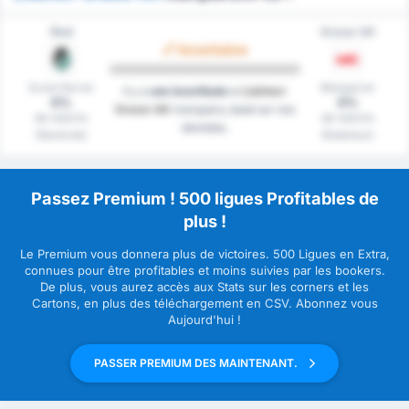
Ried
Grazer AK
Incertaine
Score Nul en
Marqué en
Il y a
une incertitude
si
Liebherr
0%
0%
Grazer AK
marquera, basé sur nos
de matchs
de matchs
données.
(Domicile)
(Extérieur)
Passez Premium ! 500 ligues Profitables de
plus !
Le Premium vous donnera plus de victoires. 500 Ligues en Extra,
connues pour être profitables et moins suivies par les bookers.
De plus, vous aurez accès aux Stats sur les corners et les
Cartons, en plus des téléchargement en CSV. Abonnez vous
Aujourd'hui !
PASSER PREMIUM DES MAINTENANT.