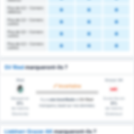
Plus de 4,5 - Corners
obtenus
Plus de 2,5 - Corners
contre
Plus de 3,5 - Corners
contre
Plus de 4,5 - Corners
contre
SV Ried
marqueront-ils ?
Ried
Grazer AK
Incertaine
Marqué en
Score Nul en
Il y a
une incertitude
si
SV Ried
0%
0%
marquera, basé sur nos données.
de matchs
de matchs
(Domicile)
(Extérieur)
Liebherr Grazer AK
marqueront-ils ?