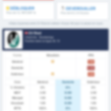
DÉBLOQUER
DEVEROUILLER
Plus de 1.5, 1MT/2MT &
Plus de 8.5, 9.5 & plus
plus
*Stats moyennes entre SV Ried et Liebherr Grazer AK pour la saison en cours
SV Ried
L'Autriche - Bundesliga
Position dans la ligue.
6
/ 12
Forme
Résultats
PPG
Général
D
1.00
Domicile
0.00
Extérieur
D
1.00
Stats
Général
Domicile
Extérieur
% Victoire
0%
0%
0%
MOY
2.00
0.00
2.00
Marqué
1.00
0.00
1.00
Encaissé
1.00
0.00
1.00
BTTS
100%
0%
100%