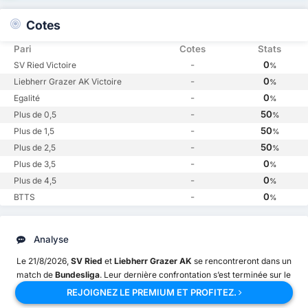
Cotes
Pari
Cotes
Stats
-
0
SV Ried Victoire
%
-
0
Liebherr Grazer AK Victoire
%
-
0
Egalité
%
-
50
Plus de 0,5
%
-
50
Plus de 1,5
%
-
50
Plus de 2,5
%
-
0
Plus de 3,5
%
-
0
Plus de 4,5
%
-
0
BTTS
%
Analyse
Le 21/8/2026,
SV Ried
et
Liebherr Grazer AK
se rencontreront dans un
match de
Bundesliga
. Leur dernière confrontation s’est terminée sur le
résultat suivant :
SV Ried 1 - 2 Liebherr Grazer AK.
REJOIGNEZ LE PREMIUM ET PROFITEZ.