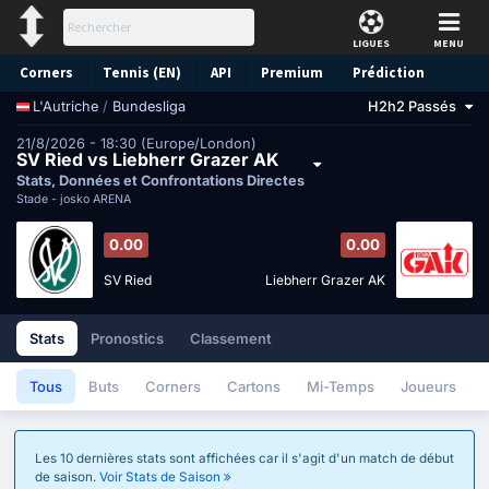
LIGUES
MENU
Corners
Tennis (EN)
API
Premium
Prédiction
/
Bundesliga
H2h2 Passés
L'Autriche
21/8/2026 - 18:30 (Europe/London)
SV Ried vs Liebherr Grazer AK
Stats, Données et Confrontations Directes
Stade -
josko ARENA
0.00
0.00
SV Ried
Liebherr Grazer AK
Stats
Pronostics
Classement
Tous
Buts
Corners
Cartons
Mi-Temps
Joueurs
Les 10 dernières stats sont affichées car il s'agit d'un match de début
de saison.
Voir Stats de Saison