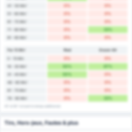
0%
0%
41 - 50 Min'
0%
0%
51 - 60 Min'
0%
0%
61 - 70 Min'
0%
33%
71 - 80 Min'
0%
0%
81 - 90 Min'
Par 15 Min'
Ried
Grazer AK
0%
0%
0 - 15 Min
50%
67%
16 - 30 Min'
50%
0%
31 - 45 Min'
0%
0%
46 - 60 Min'
0%
0%
61 - 75 Min'
0%
33%
76 - 90 Min'
45' et 90' incluent le temps additionnel.
Tirs, Hors-jeux, Fautes & plus