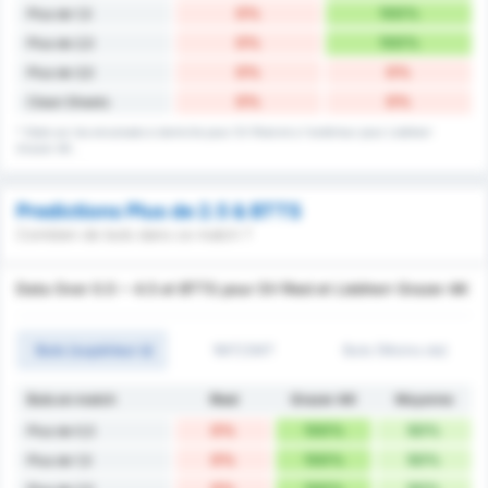
0%
100%
Plus de 1,5
0%
100%
Plus de 2,5
0%
0%
Plus de 3,5
0%
0%
Clean Sheets
* Stats sur les encaissés à domicile pour SV Ried et a l'extérieur pour Liebherr
Grazer AK .
Predictions Plus de 2.5 & BTTS
Combien de buts dans ce match ?
Data Over 0.5 ~ 4.5 et BTTS pour SV Ried et Liebherr Grazer AK
Buts (supérieur à)
1MT/2MT
Buts (Moins de)
Buts en match
Ried
Grazer AK
Moyenne
0%
100%
50%
Plus de 0,5
0%
100%
50%
Plus de 1,5