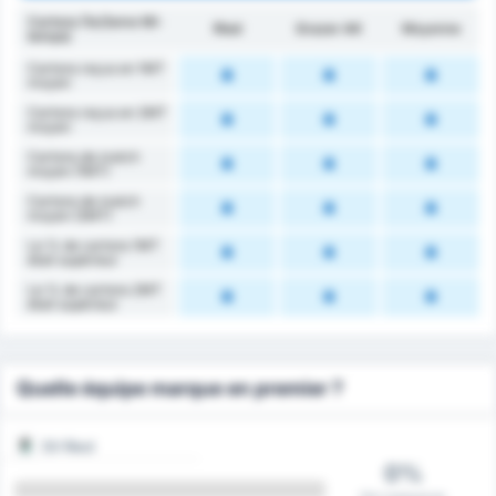
Cartons (1e/2eme Mi-
Ried
Grazer AK
Moyenne
temps)
Cartons reçus en 1MT
moyen
Cartons reçus en 2MT
moyen
Cartons de match
moyen (1MT)
Cartons de match
moyen (2MT)
Le % de cartons 1MT
était supérieur
Le % de cartons 2MT
était supérieur
Quelle équipe marque en premier ?
SV Ried
0%