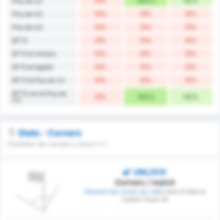
0%
100%
50%
Plus de 2,5
0%
0%
0%
Plus de 3,5
0%
0%
0%
Plus de 4,5
0%
0%
0%
BTTS
0%
0%
0%
BTTS & Victoire
0%
0%
0%
BTTS & Egalité
0%
0%
0%
BTTS & Plus de 2.5
BTTS non & Plus de
0%
100%
50%
2.5
Stats - Corners
Combien de corners y aura t-il ?
UNLOCK
Corners / match
Moyenne des corners par match
entre SV Ried et
Liebherr Grazer AK