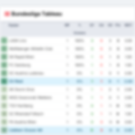
Bundesliga Tableau
Equipe
MP
%
GF
GA
GD
Pts
MOY
Victoire
LASK Linz
1
1
100%
3
0
3
3
3.00
Wolfsberger Athletik Club
2
1
100%
3
0
3
3
3.00
SK Rapid Wien
3
1
100%
1
0
1
3
1.00
FC Salzburg
4
1
100%
1
0
1
3
1.00
SC Austria Lustenau
5
1
0%
1
1
0
1
2.00
SV Ried
6
1
0%
1
1
0
1
2.00
SK Sturm Graz
7
1
0%
1
1
0
1
2.00
WSG Swarovski Wattens
8
1
0%
1
1
0
1
2.00
TSV Hartberg
9
1
0%
0
1
-1
0
1.00
SC Rheindorf Altach
10
1
0%
0
1
-1
0
1.00
FK Austria Wien
11
1
0%
0
3
-3
0
3.00
Liebherr Grazer AK
12
1
0%
0
3
-3
0
3.00