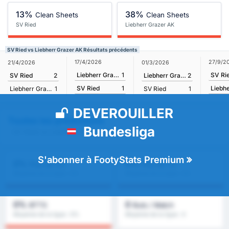
13%
38%
Clean Sheets
Clean Sheets
SV Ried
Liebherr Grazer AK
SV Ried vs Liebherr Grazer AK Résultats précédents
17/4/2026
27/9/2
21/4/2026
01/3/2026
Liebherr Grazer AK
1
SV Ri
SV Ried
2
Liebherr Grazer AK
2
SV Ried
1
Liebherr Grazer AK
1
SV Ried
1
DEVEROUILLER
Toutes les prédictions
Bundesliga
- SV Ried vs Liebherr Grazer AK
S'abonner à FootyStats Premium
0%
0%
Plus de 2,5
Plus de 1,5
Moyenne de la ligue : 0%
Moyenne de la ligue : 0%
0%
0
BTTS
Buts / Match
Moyenne de la ligue : 0%
Moyenne de la ligue : 0