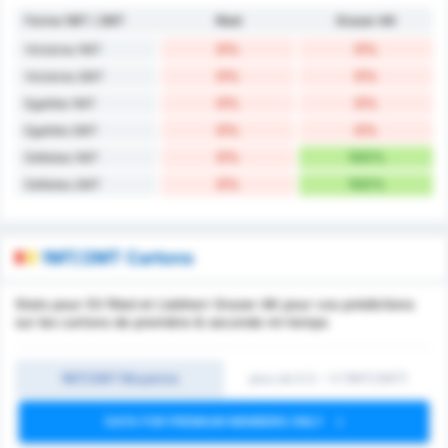
Forme 1MT / 2MT
Ried
Grazer AK
0%
0%
Victoires 1MT
0%
0%
Victoires 2MT
0%
0%
Egalités 1MT
0%
0%
Egalités 2MT
0%
100%
Défaites 1MT
0%
100%
Défaites 2MT
1MT/2MT Cartons
Stats pour SV Ried et Liebherr Grazer AK pour vos prédictions
sur les cartons de première & seconde mi-temps
1MT/2MT Moyenne
plus de 0.5 ~ 3 (1MT/2MT)
DATA FOR PREMIUM MEMBERS ONLY