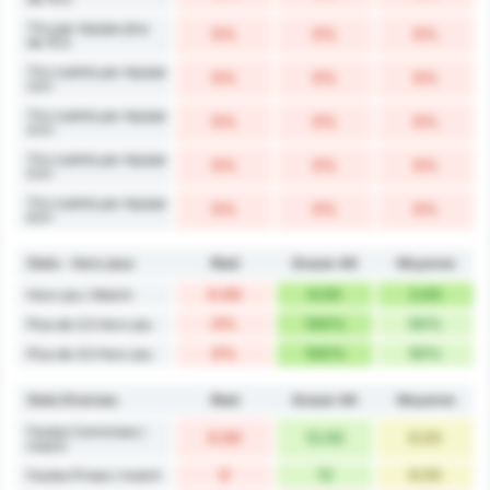
Tirs par équipe plus
0%
0%
0%
de 15.5
Tirs cadrés par équipe
0%
0%
0%
3.5+
Tirs cadrés par équipe
0%
0%
0%
4.5+
Tirs cadrés par équipe
0%
0%
0%
5.5+
Tirs cadrés par équipe
0%
0%
0%
6.5+
Stats - Hors-jeux
Ried
Grazer AK
Moyenne
0.00
6.00
3.00
Hors-jeu / Match
0%
100%
50%
Plus de 2.5 Hors-jeu
0%
100%
50%
Plus de 3.5 Hors-jeu
Stats Diverses
Ried
Grazer AK
Moyenne
Fautes Commises /
0.00
12.00
6.00
match
0
12
6.00
Fautes Prises / match