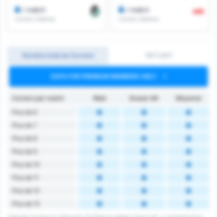
/ match
/ match
Corners obtenus
Corners obtenus
Nombre total de Corners
1MT/2MT
DATA FOR PREMIUM MEMBERS ONLY
Corners par match
Ried
Grazer AK
Moyenne
Plus de 6
Plus de 7
Plus de 8
Plus de 9
Plus de 10
Plus de 11
Plus de 12
Plus de 13