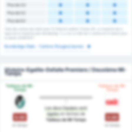
Plus de 4,5
Plus de 5,5
Plus de 6.5
Total des cartons de match pour SV Ried et Liebherr Grazer AK. La moyenne de la
ligue est la moyenne pour Bundesliga. Il y a eu un total de 0 cartons en 6 matchs pour
la saison 2026/2027.
Bundesliga Stats - Cartons Rouges/Jaunes
Victoire-Egalite-Defaite Premiere / Deuxième Mi-
Temps
Tableau de Mi-
Tableau de Mi-
Temps
Temps
Les deux Equipes sont
égales
en termes de
0.00
0.00
Tableau de Mi-Temps
mi-temps
mi-temps