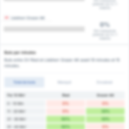
Ont marqué en
premier sur 0 / 1
matchs
Liebherr Grazer AK
0%
Ont marqué en
premier sur 0 / 1
matchs
Buts par minutes
Buts entre SV Ried et Liebherr Grazer AK avant 10 minutes et 15
minutes.
Total de buts
Marqué
Encaissé
Par 10 Min'
Ried
Grazer AK
0%
0%
0 - 10 Min
0%
33%
11 - 20 Min'
50%
33%
21 - 30 Min'
50%
0%
31 - 40 Min'