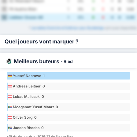
SC Rheindorf Altach
10
1
0%
0
1
-1
0
1.00
FK Austria Wien
11
1
0%
0
3
-3
0
3.00
Liebherr Grazer AK
12
1
0%
0
3
-3
0
3.00
*
Les tables Domicile et Extérieur pour Bundesliga
sont aussi disponibles
Quel joueurs vont marquer ?
Meilleurs buteurs
-
Ried
Yussef Nasrawe 1
Andreas Leitner 0
Lukas Malicsek 0
Moegamat Yusuf Maart 0
Oliver Sorg 0
Jaeden Rhodes 0
*Stats de la saison 2026/27 de Bundesliga