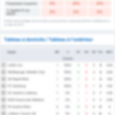
0%
41%
21%
Possession moyenne
% Egalité Fin du
0%
0%
0%
Match
Certain pourcentages sont arrondis au plus proche, et peuvent parfois s'additionner a
un total de 101%
Tableau à domicile / Tableau à l'extérieur
Equipe
MP
%
GF
GA
GD
Pts
MOY
Victoire
LASK Linz
1
1
100%
3
0
3
3
3.00
Wolfsberger Athletik Club
2
1
100%
3
0
3
3
3.00
SK Rapid Wien
3
1
100%
1
0
1
3
1.00
FC Salzburg
4
1
100%
1
0
1
3
1.00
SC Austria Lustenau
5
1
0%
1
1
0
1
2.00
WSG Swarovski Wattens
6
1
0%
1
1
0
1
2.00
FK Austria Wien
7
0
0%
0
0
0
0
0
Liebherr Grazer AK
8
0
0%
0
0
0
0
0