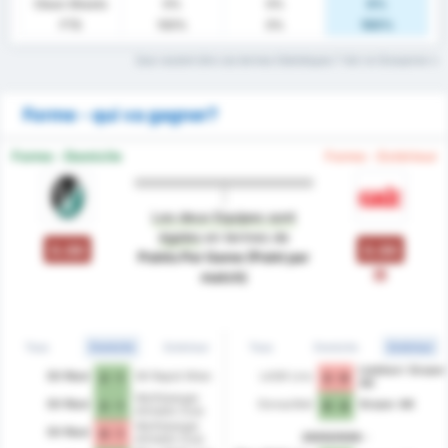
Clean Sheets
0%
0%
0%
FTS
100%
0%
100%
Que veulent dire ces termes Statistiques ? Voir le Glossaire
Forme - qui va gagner?
Forme - Domicile
Forme - Extérieur
Les deux Equipes sont
égales
en termes de
0.00
0.00
Points Per Game (Point par
L
match)
Tous
Domicile
Extérieur
Tous
Domicile
Extérieur
Liebherr Grazer
SV Ried
SK Rapid Wien
LASK Linz
2 - 1
3 - 0
AK
Wolfsberger
SV Ried
Donaufeld
Grazer AK
2 - 1
0 - 4
Athletik Club
Wolfsberger
SV Ried
0 - 1
2025/2026
Athletik Club