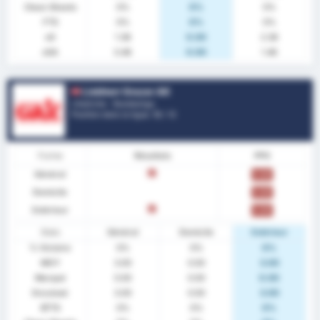
Clean Sheets
0%
0%
0%
FTS
0%
0%
0%
xG
1.38
0.00
2.38
xGA
0.46
0.00
1.46
Liebherr Grazer AK
L'Autriche - Bundesliga
Position dans la ligue.
12
/ 12
Forme
Résultats
PPG
Général
L
0.00
Domicile
0.00
Extérieur
L
0.00
Stats
Général
Domicile
Extérieur
% Victoire
0%
0%
0%
MOY
3.00
0.00
3.00
Marqué
0.00
0.00
0.00
Encaissé
3.00
0.00
3.00
BTTS
0%
0%
0%