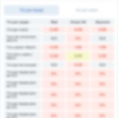
Tirs par equipe
Tirs par match
Tirs par equipe
Ried
Grazer AK
Moyenne
0.00
4.00
2.00
Tirs par match
Taux de conversion
N/A
0%
N/A
des tirs
0.00
1.00
1.00
Tirs cadrés / Match
Tirs Hors-cadre /
0.00
3.00
2.00
Match
N/A
0.00
N/A
Tirs par but marqué
Tirs par équipe plus
0%
0%
0%
de 10.5
Tirs par équipe plus
0%
0%
0%
de 11.5
Tirs par équipe plus
0%
0%
0%
de 12.5
Tirs par équipe plus
0%
0%
0%
de 13.5
Tirs par équipe plus
0%
0%
0%
de 14.5