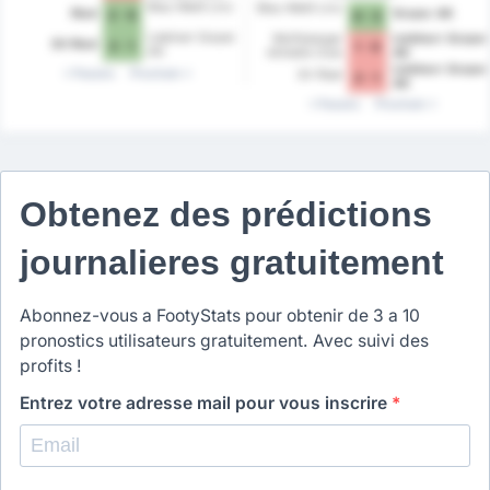
Blau-Weiß Linz
Blau-Weiß Linz
Ried
Grazer AK
2 - 0
0 - 3
Liebherr Grazer
Wolfsberger
Liebherr Grazer
SV Ried
2 - 1
1 - 0
AK
Athletik Club
AK
Liebherr Grazer
Passés
Prochain
SV Ried
2 - 1
AK
Passés
Prochain
Obtenez des prédictions
journalieres gratuitement
Abonnez-vous a FootyStats pour obtenir de 3 a 10
pronostics utilisateurs gratuitement. Avec suivi des
profits !
Entrez votre adresse mail pour vous inscrire
*