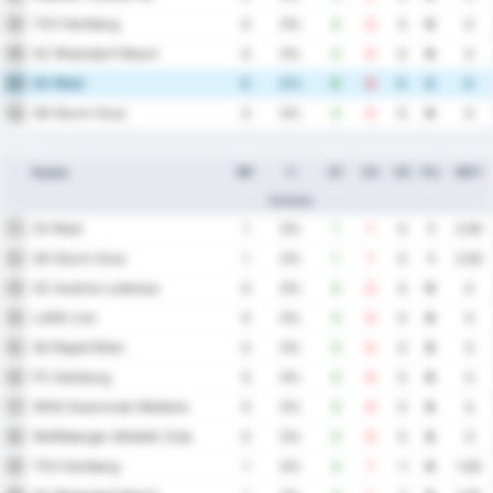
TSV Hartberg
9
0
0%
0
0
0
0
0
SC Rheindorf Altach
10
0
0%
0
0
0
0
0
SV Ried
11
0
0%
0
0
0
0
0
SK Sturm Graz
12
0
0%
0
0
0
0
0
Equipe
MP
%
GF
GA
GD
Pts
MOY
Victoire
SV Ried
1
1
0%
1
1
0
1
2.00
SK Sturm Graz
2
1
0%
1
1
0
1
2.00
SC Austria Lustenau
3
0
0%
0
0
0
0
0
LASK Linz
4
0
0%
0
0
0
0
0
SK Rapid Wien
5
0
0%
0
0
0
0
0
FC Salzburg
6
0
0%
0
0
0
0
0
WSG Swarovski Wattens
7
0
0%
0
0
0
0
0
Wolfsberger Athletik Club
8
0
0%
0
0
0
0
0
TSV Hartberg
9
1
0%
0
1
-1
0
1.00