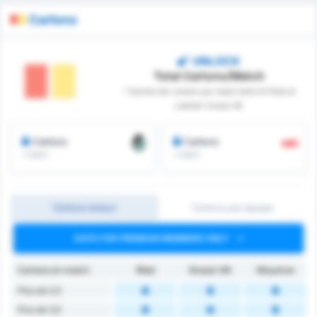
Cartons
UNLOCK
Total Cartons/Match
* Somme des cartons par match entre SV Ried et
Liebherr Grazer AK
Cartons
Cartons
/ match
/ match
Cartons totaux
Cartons par équipe
DATA FOR PREMIUM MEMBERS ONLY
Cartons en match
Ried
Grazer AK
Moyenne
Plus de 2,5
Plus de 3,5