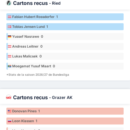
Cartons reçus
-
Ried
Fabian Hubert Rossdorfer 1
Tobias Jensen Lund 1
Yussef Nasrawe 0
Andreas Leitner 0
Lukas Malicsek 0
Moegamat Yusuf Maart 0
*Stats de la saison 2026/27 de Bundesliga
Cartons reçus
-
Grazer AK
Donovan Pines 1
Leon Klassen 1