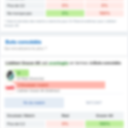
0%
0%
Plus de 3,5
0%
100%
Ne marque pas
* Stats & données des matchs a domicile pour SV Ried et extérieur pour Liebherr
Grazer AK
Buts concédés
Qui encaissera le plus ?
Liebherr Grazer AK
est
avantagée
en termes de
Buts concédés
0
SV Ried (Domicile)
3 Encaissé / match
Liebherr Grazer AK (Extérieur)
fin du match
1MT/2MT
Encaissé / Match
Ried
Grazer AK
0%
100%
Plus de 0,5