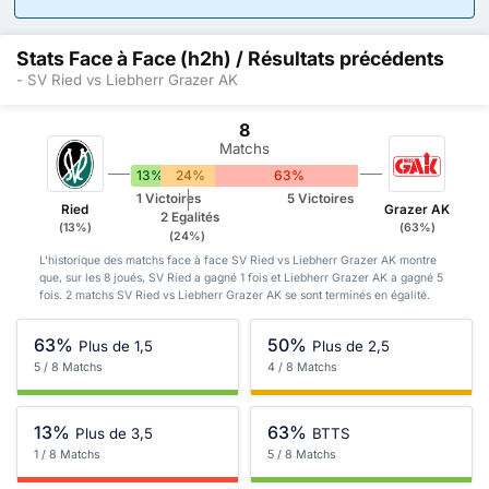
Stats Face à Face (h2h) / Résultats précédents
- SV Ried vs Liebherr Grazer AK
8
Matchs
13%
24%
63%
1 Victoires
5 Victoires
Ried
Grazer AK
2 Egalités
(13%)
(63%)
(24%)
L'historique des matchs face à face SV Ried vs Liebherr Grazer AK montre
que, sur les 8 joués, SV Ried a gagné 1 fois et Liebherr Grazer AK a gagné 5
fois. 2 matchs SV Ried vs Liebherr Grazer AK se sont terminés en égalité.
63%
50%
Plus de 1,5
Plus de 2,5
5 / 8 Matchs
4 / 8 Matchs
13%
63%
Plus de 3,5
BTTS
1 / 8 Matchs
5 / 8 Matchs