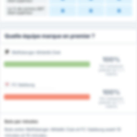
était supérieur
Le % de cartons 2MT
était supérieur
Quelle équipe marque en premier ?
Wolfsberger Athletik Club
100%
Ont marqué en
premier sur 1 / 1
matchs
FC Salzburg
100%
Ont marqué en
premier sur 1 / 1
matchs
Buts par minutes
Buts entre Wolfsberger Athletik Club et FC Salzburg avant 10
minutes et 15 minutes.