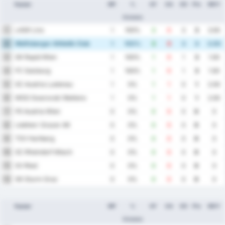
Equipe
MP
%
GF
GA
GD
Pts
MOY
Victoire
LASK Linz
1
1
100%
3
0
3
3
3.00
Wolfsberger Athletik Club
2
1
100%
3
0
3
3
3.00
SK Rapid Wien
3
1
100%
1
0
1
3
1.00
FC Salzburg
4
1
100%
1
0
1
3
1.00
SC Austria Lustenau
5
1
0%
1
1
0
1
2.00
WSG Swarovski Wattens
6
1
0%
1
1
0
1
2.00
FK Austria Wien
7
0
0%
0
0
0
0
0
Liebherr Grazer AK
8
0
0%
0
0
0
0
0
TSV Hartberg
9
0
0%
0
0
0
0
0
SC Rheindorf Altach
10
0
0%
0
0
0
0
0
SV Ried
11
0
0%
0
0
0
0
0
SK Sturm Graz
12
0
0%
0
0
0
0
0
Equipe
MP
%
GF
GA
GD
Pts
MOY
Victoire