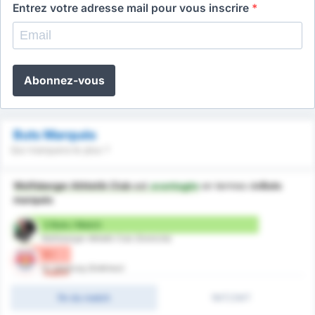
Entrez votre adresse mail pour vous inscrire
*
Abonnez-vous
Buts Marqués
Qui marquera le plus ?
Wolfsberger Athletik Club
est
avantagée
en termes de
Buts
marqués
3 Buts / Match
Wolfsberger Athletik Club (Domicile)
0 /
FC Salzburg (Extérieur)
match
fin du match
1MT/2MT