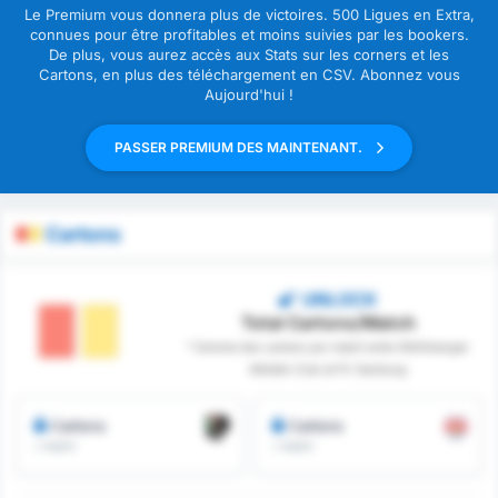
Le Premium vous donnera plus de victoires. 500 Ligues en Extra,
connues pour être profitables et moins suivies par les bookers.
De plus, vous aurez accès aux Stats sur les corners et les
Cartons, en plus des téléchargement en CSV. Abonnez vous
Aujourd'hui !
PASSER PREMIUM DES MAINTENANT.
Cartons
UNLOCK
Total Cartons/Match
* Somme des cartons par match entre Wolfsberger
Athletik Club et FC Salzburg
Cartons
Cartons
/ match
/ match