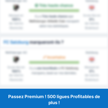
Wolfsberger AC
Salzburg
Très haute chance
Marqué en
Score Nul en
Il y a
Très haute chance
que
100%
0%
Wolfsberger Athletik Club
marquent
de matchs
de matchs
selon nos statistiques.
(Domicile)
(Extérieur)
FC Salzburg
marqueront-ils ?
Wolfsberger AC
Salzburg
Incertaine
Score Nul en
Marqué en
Il y a
une incertitude
si
FC Salzburg
100%
0%
marquera, basé sur nos données.
de matchs
de matchs
(Domicile)
(Extérieur)
Passez Premium ! 500 ligues Profitables de
plus !