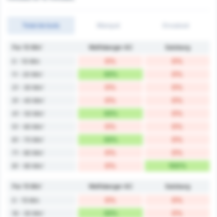
Total de buts
Marqué
Encaissé
Par 10 Min'
Wolfsberger AC
Salzburg
0%
0%
0 - 10 Min
33%
0%
11 - 20 Min'
0%
0%
21 - 30 Min'
0%
0%
31 - 40 Min'
33%
0%
41 - 50 Min'
0%
0%
51 - 60 Min'
33%
0%
61 - 70 Min'
0%
0%
71 - 80 Min'
0%
100%
81 - 90 Min'
Par 15 Min'
Wolfsberger AC
Salzburg
0%
0%
0 - 15 Min
33%
0%
16 - 30 Min'