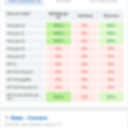
Buts (supérieur à)
1MT/2MT
Buts (Moins de)
Buts en match
Wolfsberger
Salzburg
Moyenne
AC
100%
0%
50%
Plus de 0,5
100%
0%
50%
Plus de 1,5
100%
0%
50%
Plus de 2,5
0%
0%
0%
Plus de 3,5
0%
0%
0%
Plus de 4,5
0%
0%
0%
BTTS
0%
0%
0%
BTTS & Victoire
0%
0%
0%
BTTS & Egalité
0%
0%
0%
BTTS & Plus de 2.5
BTTS non & Plus de
100%
0%
50%
2.5
Stats - Corners
Combien de corners y aura t-il ?