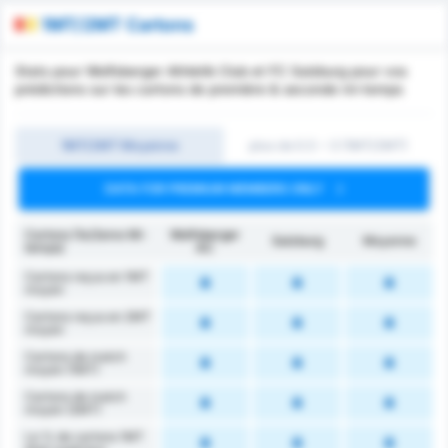
1MT/2MT Cartons
Stats pour Wolfsberger Athletik Club et FC Salzburg pour vos
prédictions sur les cartons de première & seconde mi-temps
1MT/2MT Moyenne
plus de 0.5 ~ 3 (1MT/2MT)
DATA FOR PREMIUM MEMBERS ONLY
Cartons (1e/2eme Mi-
Wolfsberger
Salzburg
Moyenne
temps)
AC
Cartons reçus en 1MT
moyen
Cartons reçus en 2MT
moyen
Cartons de match
moyen (1MT)
Cartons de match
moyen (2MT)
Le % de cartons 1MT