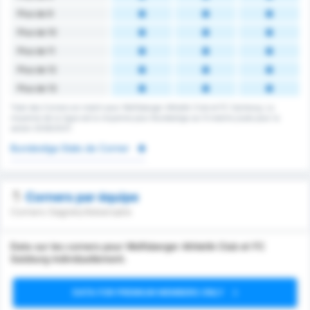
Plus de 9
Plus de 10
Plus de 11
Plus de 12
Plus de 13
Total des Corners en match pour Wolfsberger Athletik Club et FC Salzburg. La
moyenne de la ligue est la moyenne pour Bundesliga sur 6 matchs joués pour la
saison 2026/2027.
Bundesliga Stats de Corner
Corners par équipe
Corners Gagnés/Adversaire
Data sur les corners pour Wolfsberger Athletik Club et FC
Salzburg individuellement.
DATA FOR PREMIUM MEMBERS ONLY