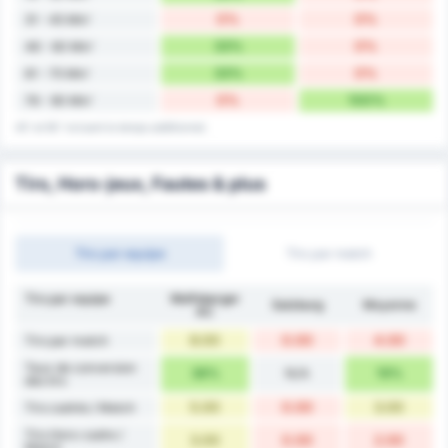
0%
0%
31 - 45 Min'
33%
0%
46 - 60 Min'
33%
0%
61 - 75 Min'
0%
100%
76 - 90 Min'
45' et 90' incluent le temps additionnel.
Tirs, Hors-jeux, Fautes & plus
Tirs par equipe
Tirs par match
Tirs par equipe
Wolfsberger
Salzburg
Moyenne
AC
8.00
0.00
4.00
Tirs par match
Taux de conversion
38%
N/A
19%
des tirs
5.00
0.00
3.00
Tirs cadrés / Match
Tirs Hors-cadre /
3.00
0.00
2.00
Match