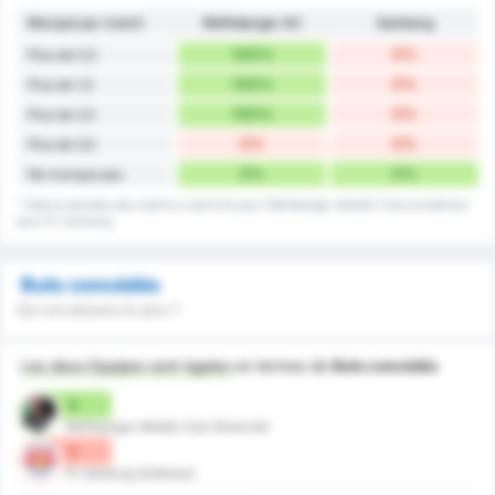
Marqué par match
Wolfsberger AC
Salzburg
100%
0%
Plus de 0,5
100%
0%
Plus de 1,5
100%
0%
Plus de 2,5
0%
0%
Plus de 3,5
0%
0%
Ne marque pas
* Stats & données des matchs a domicile pour Wolfsberger Athletik Club et extérieur
pour FC Salzburg
Buts concédés
Qui encaissera le plus ?
Les deux Equipes sont égales
en termes de
Buts concédés
0
Wolfsberger Athletik Club (Domicile)
0
FC Salzburg (Extérieur)