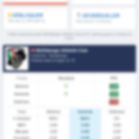
DÉBLOQUER
DEVEROUILLER
Plus de 1.5, 1MT/2MT &
Plus de 8.5, 9.5 & plus
plus
*Stats moyennes entre Wolfsberger Athletik Club et FC Salzburg pour la saison en
cours
Wolfsberger Athletik Club
L'Autriche - Bundesliga
Position dans la ligue.
2
/ 12
Forme
Résultats
PPG
Général
W
3.00
Domicile
W
3.00
Extérieur
0.00
Stats
Général
Domicile
Extérieur
% Victoire
100%
100%
0%
MOY
3.00
3.00
0.00
Marqué
3.00
3.00
0.00
Encaissé
0.00
0.00
0.00