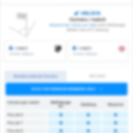
UNLOCK
Corners / match
Moyenne des corners par match
entre Wolfsberger
Athletik Club et FC Salzburg
/ match
/ match
Corners obtenus
Corners obtenus
Nombre total de Corners
1MT/2MT
DATA FOR PREMIUM MEMBERS ONLY
Corners par match
Wolfsberger
Salzburg
Moyenne
AC
Plus de 6
Plus de 7
Plus de 8