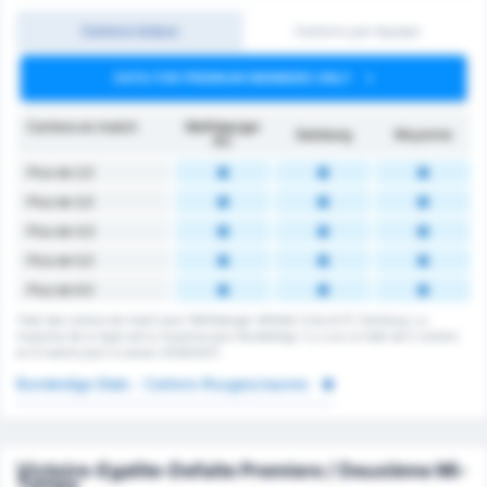
Cartons totaux
Cartons par équipe
DATA FOR PREMIUM MEMBERS ONLY
Cartons en match
Wolfsberger
Salzburg
Moyenne
AC
Plus de 2,5
Plus de 3,5
Plus de 4,5
Plus de 5,5
Plus de 6.5
Total des cartons de match pour Wolfsberger Athletik Club et FC Salzburg. La
moyenne de la ligue est la moyenne pour Bundesliga. Il y a eu un total de 0 cartons
en 6 matchs pour la saison 2026/2027.
Bundesliga Stats - Cartons Rouges/Jaunes
Victoire-Egalite-Defaite Premiere / Deuxième Mi-
Temps