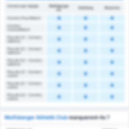
Corners par équipe
Wolfsberger
Salzburg
Moyenne
AC
Corners Pour/Match
Corners
Contre/Match
Plus de 2,5 - Corners
obtenus
Plus de 3,5 - Corners
obtenus
Plus de 4,5 - Corners
obtenus
Plus de 2,5 - Corners
contre
Plus de 3,5 - Corners
contre
Plus de 4,5 - Corners
contre
Wolfsberger Athletik Club
marqueront-ils ?