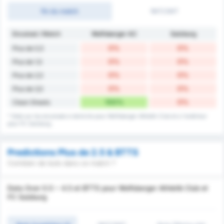
fin du match
1MT/2MT
Encaissé / Match
Wolfsberger AC
Salzburg
0%
0%
Plus de 0,5
0%
0%
Plus de 1,5
0%
0%
Plus de 2,5
0%
0%
Plus de 3,5
100%
0%
Clean Sheets
* Stats sur les encaissés à domicile pour Wolfsberger Athletik Club et a l'extérieur
pour FC Salzburg .
Predictions Plus de 2.5 & BTTS
Combien de buts dans ce match ?
Data Over 0.5 ~ 4.5 et BTTS pour Wolfsberger Athletik Club et
FC Salzburg