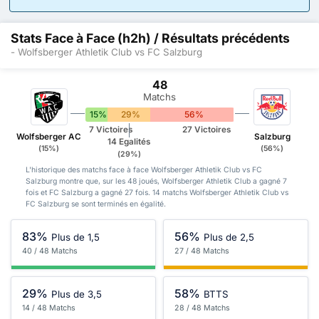
Stats Face à Face (h2h) / Résultats précédents
- Wolfsberger Athletik Club vs FC Salzburg
48
Matchs
15%
29%
56%
7 Victoires
27 Victoires
Wolfsberger AC
Salzburg
14 Egalités
(15%)
(56%)
(29%)
L'historique des matchs face à face Wolfsberger Athletik Club vs FC
Salzburg montre que, sur les 48 joués, Wolfsberger Athletik Club a gagné 7
fois et FC Salzburg a gagné 27 fois. 14 matchs Wolfsberger Athletik Club vs
FC Salzburg se sont terminés en égalité.
83%
56%
Plus de 1,5
Plus de 2,5
40 / 48 Matchs
27 / 48 Matchs
29%
58%
Plus de 3,5
BTTS
14 / 48 Matchs
28 / 48 Matchs