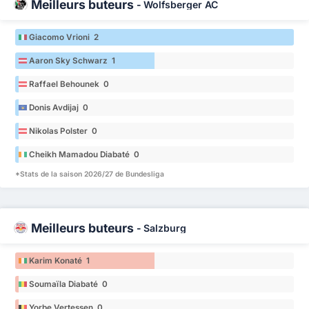
Meilleurs buteurs
-
Wolfsberger AC
Giacomo Vrioni 2
Aaron Sky Schwarz 1
Raffael Behounek 0
Donis Avdijaj 0
Nikolas Polster 0
Cheikh Mamadou Diabaté 0
*Stats de la saison 2026/27 de Bundesliga
Meilleurs buteurs
-
Salzburg
Karim Konaté 1
Soumaïla Diabaté 0
Yorbe Vertessen 0