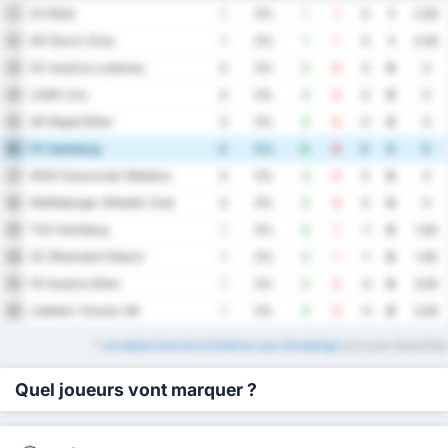
SV Ried
1
1
0%
1
1
0
1
2.00
SK Sturm Graz
2
1
0%
1
1
0
1
2.00
SC Austria Lustenau
3
0
0%
0
0
0
0
0
LASK Linz
4
0
0%
0
0
0
0
0
SK Rapid Wien
5
0
0%
0
0
0
0
0
FC Salzburg
6
0
0%
0
0
0
0
0
WSG Swarovski Wattens
7
0
0%
0
0
0
0
0
Wolfsberger Athletik Club
8
0
0%
0
0
0
0
0
TSV Hartberg
9
1
0%
0
1
-1
0
1.00
SC Rheindorf Altach
10
1
0%
0
1
-1
0
1.00
FK Austria Wien
11
1
0%
0
3
-3
0
3.00
Liebherr Grazer AK
12
1
0%
0
3
-3
0
3.00
*
Les tables Domicile et Extérieur pour Bundesliga
sont aussi disponibles
Quel joueurs vont marquer ?