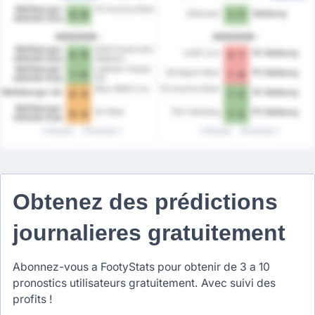
Wolfsberger
FK Austria Wien
Oberwart
Salzburg
3 - 0
1 - 7
Athletik Club
2025/2026
2025/2026
Wolfsberger
WSG Swarovski
LASK Linz
FC Salzburg
2 - 0
2 - 1
Athletik Club
Wattens
Wolfsberger
Liebherr Grazer
SK Rapid Wien
FC Salzburg
1 - 0
1 - 0
Athletik Club
AK
Blau-Weiß Linz
FK Austria Wien
Wolfsberger AC
FC Salzburg
0 - 0
1 - 3
Wolfsberger
SV Ried
TSV Hartberg
FC Salzburg
0 - 0
1 - 2
Athletik Club
Passés
Prochain
Passés
Prochain
Obtenez des prédictions
journalieres gratuitement
Abonnez-vous a FootyStats pour obtenir de 3 a 10
pronostics utilisateurs gratuitement. Avec suivi des
profits !