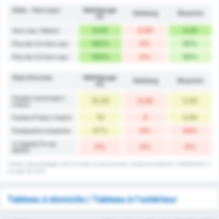
Stats - Hors-jeux
Wolfsberger
Salzburg
Moyenne
AC
6.00
0.00
3.00
Hors-jeu / Match
100%
0%
50%
Plus de 2.5 Hors-jeu
100%
0%
50%
Plus de 3.5 Hors-jeu
Stats Diverses
Wolfsberger
Salzburg
Moyenne
AC
Fautes Commises /
10.00
0.00
5.00
match
10
0
5.00
Fautes Prises / match
47%
0%
24%
Possession moyenne
% Egalité Fin du
0%
0%
0%
Match
Certain pourcentages sont arrondis au plus proche, et peuvent parfois s'additionner a
un total de 101%
Tableau à domicile / Tableau à l'extérieur