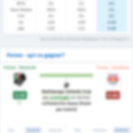
BTTS
0%
0%
0%
Clean Sheets
100%
100%
0%
FTS
0%
0%
0%
xG
2.63
3.63
0.00
xGA
0.00
0.51
0.00
Que veulent dire ces termes Statistiques ? Voir le Glossaire
Forme - qui va gagner?
Forme - Domicile
Forme - Extérieur
Wolfsberger Athletik Club
3.00
0.00
est
avantagée
en termes
W
de
Points Per Game (Point
par match)
Tous
Domicile
Extérieur
Tous
Domicile
Extérieur