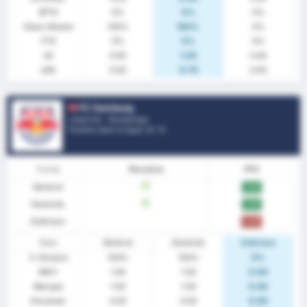
BTTS
0%
0%
0%
Clean Sheets
100%
100%
0%
FTS
0%
0%
0%
xG
0.05
1.05
0.00
xGA
0.00
0.79
0.00
FC Salzburg
L'Autriche - Bundesliga
Position dans la ligue.
4
/ 12
Forme
Résultats
PPG
Général
W
3.00
Domicile
W
3.00
Extérieur
0.00
Stats
Général
Domicile
Extérieur
% Victoire
100%
100%
0%
MOY
1.00
1.00
0.00
Marqué
1.00
1.00
0.00
Encaissé
0.00
0.00
0.00