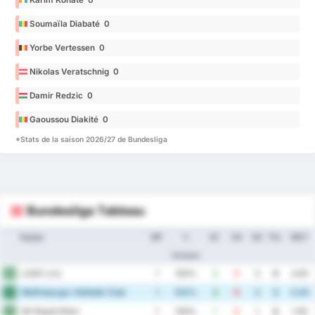
Soumaïla Diabaté 0
Yorbe Vertessen 0
Nikolas Veratschnig 0
Damir Redzic 0
Gaoussou Diakité 0
*Stats de la saison 2026/27 de Bundesliga
Bundesliga Tableau
Equipe
MP
%
GF
GA
GD
Pts
MOY
Victoire
LASK Linz
1
1
100%
3
0
3
3
3.00
Wolfsberger Athletik Club
2
1
100%
3
0
3
3
3.00
SK Rapid Wien
3
1
100%
1
0
1
3
1.00