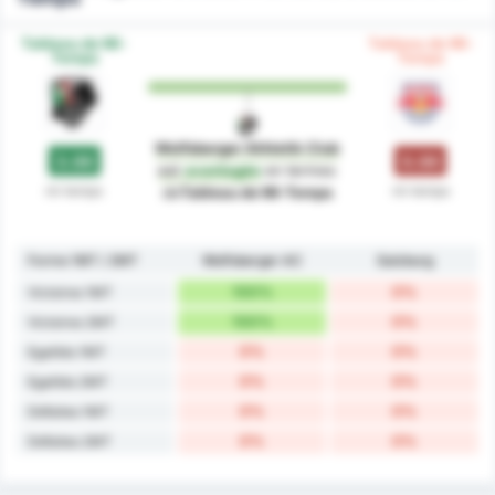
Tableau de Mi-
Tableau de Mi-
Temps
Temps
Wolfsberger Athletik Club
3.00
0.00
est
avantagée
en termes
mi-temps
mi-temps
de
Tableau de Mi-Temps
Forme 1MT / 2MT
Wolfsberger AC
Salzburg
100%
0%
Victoires 1MT
100%
0%
Victoires 2MT
0%
0%
Egalités 1MT
0%
0%
Egalités 2MT
0%
0%
Défaites 1MT
0%
0%
Défaites 2MT