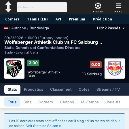
LIGUES
MENU
Corners
Tennis (EN)
API
Premium
Prédiction
/
Bundesliga
H2h2 Passés
L'Autriche
09/8/2026 - 16:00 (Europe/London)
Wolfsberger Athletik Club vs FC Salzburg
Stats, Données et Confrontations Directes
Stade -
Lavanttal Arena
3.00
0.00
Wolfsberger Athletik
FC Salzburg
Club
Stats
Pronostics
Classement
Cotes
Streams / TV
Tous
Buts
Corners
Cartons
Mi-Temps
Joueurs
Les 10 dernières stats sont affichées car il s'agit d'un match de début
de saison.
Voir Stats de Saison