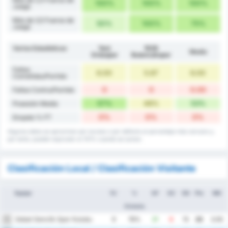
100%
100%
100%
Juego
Más de 3,5 Fueras de
50%
100%
75%
Juego
Varios Estadísticas
Yeni
1926
Medio
Orduspor
Bulancakspor
Faltas
6.00
5.67
6.00
Cometidas/Partido
0
0
0.00
Faltas Contra/Partido
57%
48%
53%
Posesión Media
0%
0%
0%
Empate % FT
Algunos datos se aproximan por exceso o por defecto al porcentaje más cercano y,
por tanto, pueden equivaler al 101% cuando se suman.
Clasificación Local / Clasificación Visitante
Equipo
PJ
%
GF
GC
DG
Pts
MG
Victoria
Sebat Genclik Spor Kulubu
1
9
78%
21
6
15
23
3.00