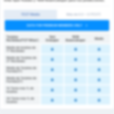
1T/2T Medio
Más de 0.5 ~ 3 (1T/2T)
DATA FOR PREMIUM MEMBERS ONLY
Tarjetas
Yeni
1926
Medio
Recibidas(1ª/2ª Mitad )
Orduspor
Bulancakspor
Media de tarjetas de
1T Recibidas
Media de Tarjetas de
2T Recibidas
Media de Tarjetas de
Partido(1T)
Media de Tarjetas de
Partido(2T)
1H Tenía más % de
tarjetas
2H Tenía más % de
tarjetas