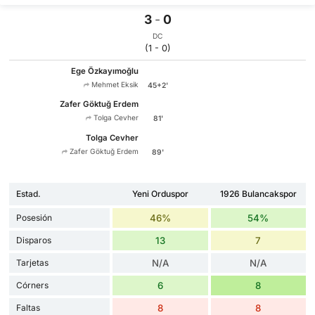
3
-
0
DC
(1 - 0)
Ege Özkayımoğlu
Mehmet Eksik
45+2'
Zafer Göktuğ Erdem
Tolga Cevher
81'
Tolga Cevher
Zafer Göktuğ Erdem
89'
Estad.
Yeni Orduspor
1926 Bulancakspor
Posesión
46%
54%
Disparos
13
7
Tarjetas
N/A
N/A
Córners
6
8
Faltas
8
8