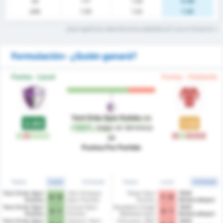
xG
1.17
1.29
0.94
xGA
1.29
1.32
1.24
¿Qué significan estos términos estadísticos? Lee el Glosario
Formulación- ¿Quién ganará?
Forma - Local
Forma - Visitante
Yeni Ordu Spor Kulubu
es
2.63
1.13
+133%
mejor
en términos
V
D
V
V
V
D
V
D
D
D
de
Puntos Por Partido
Todos
Local
Visitante
Todos
Local
Visitante
Yeni Ordu Spor
Yeni Amasya
Pazar Spor
1926
4 - 0
1 - 0
Kulubu
Spor Kulubu
Kulubu
Bulancakspor
Yeni Ordu Spor
Duzce Spor
Karadeniz Eregli
1926
3 - 1
4 - 1
Kulubu
Kulubu
Belediye Spor
Bulancakspor
Kulubu
Yeni Ordu Spor
Giresun Spor
Orduspor 1967
1926