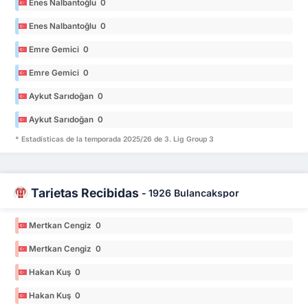
Enes Nalbantoğlu 0
Enes Nalbantoğlu 0
Emre Gemici 0
Emre Gemici 0
Aykut Sarıdoğan 0
Aykut Sarıdoğan 0
* Estadísticas de la temporada 2025/26 de 3. Lig Group 3
Tarjetas Recibidas
-
1926 Bulancakspor
Mertkan Cengiz 0
Mertkan Cengiz 0
Hakan Kuş 0
Hakan Kuş 0