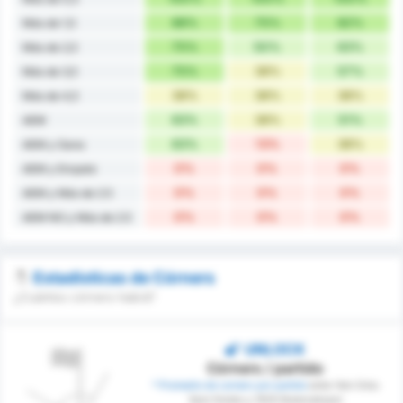
88%
75%
82%
Más de 1,5
75%
50%
63%
Más de 2,5
75%
38%
57%
Más de 3,5
38%
38%
38%
Más de 4,5
63%
38%
51%
AEM
63%
13%
38%
AEM y Gana
0%
0%
0%
AEM y Empate
0%
0%
0%
AEM y Más de 2.5
0%
0%
0%
AEM NO y Más de 2.5
Estadísticas de Córners
¿Cuántos córners habrá?
UNLOCK
Córners / partido
* Promedio de corners por partido
entre Yeni Ordu
Spor Kulubu y 1926 Bulancakspor