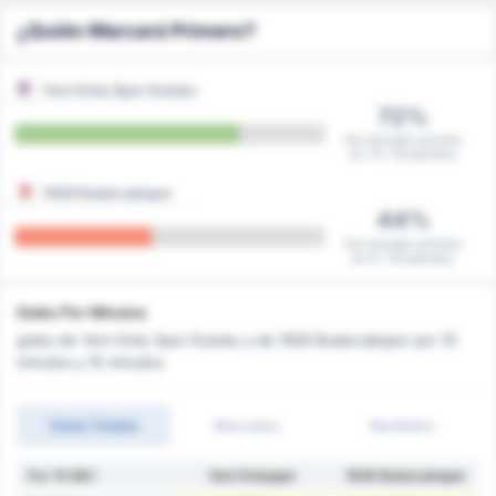
¿Quién Marcará Primero?
Yeni Ordu Spor Kulubu
72%
Ha marcado primero
en 13 / 18 partidos
1926 Bulancakspor
44%
Ha marcado primero
en 8 / 18 partidos
Goles Por Minutos
goles de Yeni Ordu Spor Kulubu y de 1926 Bulancakspor por 10
minutos y 15 minutos.
Goles Totales
Marcados
Recibidos
Por 10 Min'
Yeni Orduspor
1926 Bulancakspor