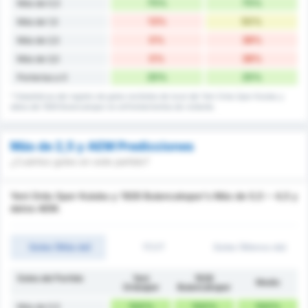
75%
75%
Más de 0,5
13%
50%
Más de 1,5
0%
38%
Más de 2,5
0%
38%
Más de 3,5
25%
25%
Porterías a 0
* Estadísticas del registro de goles recibidos de local del Yeni Ordu Spor Kulubu y
datos del 1926 Bulancakspor en enfrentamientos de visitante.
Más de 2,5 y AEM Predicciones
¿Cuántos goles en este partido?
Yeni Ordu Spor Kulubu y 1926 Bulancakspor's Más de 0,5 ~ 4,5 y
datos AEM.
Goles (Más de)
1T/2T
Goles (Menos de)
Goles del Partido
Yeni
1926
Medio
Orduspor
Bulancakspor
100%
100%
100%
Más de 0,5