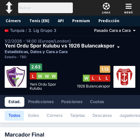
LIGAS
MENÚ
Córners
Tenis (EN)
API
Premium
Predicción
/
3. Lig Grupo 3
Pasado Cara a Cara
Turquía
1/2/2026 - 14:00 (Europe/London)
Yeni Ordu Spor Kulubu vs 1926 Bulancakspor
Estadísticas, Datos y Cara a Cara
Estadio -
TBD
2.63
1.13
L
W
W
W
W
L
L
L
Yeni Ordu Spor
1926 Bulancakspor
Kulubu
Estad.
Predicciones
Posiciones
Cuotas
Todos
Goles
Córners
Tarjetas
Descanso
Jugadores
Marcador Final