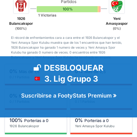
Partidos
100%
0%
0%
1 Victorias
1926
Yeni
Bulancakspor
Amasyaspor
(100%)
(0%)
El récord de enfrentamientos cara a cara entre el 1926 Bulancakspor y el
Yeni Amasya Spor Kulubu muestra que de los 1 encuentros que han tenido,
1926 Bulancakspor ha ganado 1 numero de veces y Yeni Amasya Spor
Kulubu ha ganado 0 numero de veces. 0 encuentros entre 1926
Bulancakspor y Yeni Amasya Spor Kulubu ha terminado en empate.
DESBLOQUEAR
0%
0%
Más de 1,5
Más de 2,5
3. Lig Grupo 3
0 / 1 Partidos
0 / 1 Partidos
Suscribirse a FootyStats Premium
0%
0%
Más de 3,5
AEM
0 / 1 Partidos
0 / 1 Partidos
100%
0%
Porterías a 0
Porterías a 0
1926 Bulancakspor
Yeni Amasya Spor Kulubu