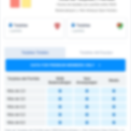
*Suma de tarjetas por partido entre 1926
Bulancakspor y Yeni Amasya Spor Kulubu
Tarjetas
Tarjetas
/ partido
/ partido
Tarjetas Totales
Tarjetas del Equipo
DATA FOR PREMIUM MEMBERS ONLY
Tarjetas del Partido
1926
Yeni
Medio
Bulancakspor
Amasyaspor
Más de 2,5
Más de 3,5
Más de 4,5
Más de 5,5
Más de 6,5
Total de Tarjetas de Partido para 1926 Bulancakspor y Yeni Amasya Spor Kulubu. La