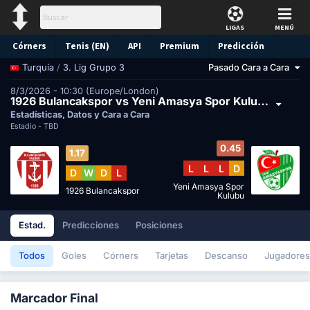
LIGAS
MENÚ
Córners
Tenis (EN)
API
Premium
Predicción
/
3. Lig Grupo 3
Pasado Cara a Cara
Turquía
8/3/2026 - 10:30 (Europe/London)
1926 Bulancakspor vs Yeni Amasya Spor Kulubu
Estadísticas, Datos y Cara a Cara
Estadio -
TBD
0.45
1.17
L
L
L
D
D
W
D
L
Yeni Amasya Spor
1926 Bulancakspor
Kulubu
Estad.
Predicciones
Posiciones
Todos
Goles
Córners
Tarjetas
Descanso
Jugadores
Marcador Final