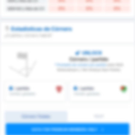
0%
0%
0%
AEM y Más de 2.5
0%
0%
0%
AEM NO y Más de 2.5
Estadísticas de Córners
¿Cuántos córners habrá?
UNLOCK
Córners / partido
* Promedio de corners por partido
entre 1926
Bulancakspor y Yeni Amasya Spor Kulubu
/ partido
/ partido
Córners ganados
Córners ganados
Córners Totales
1T/2T
DATA FOR PREMIUM MEMBERS ONLY