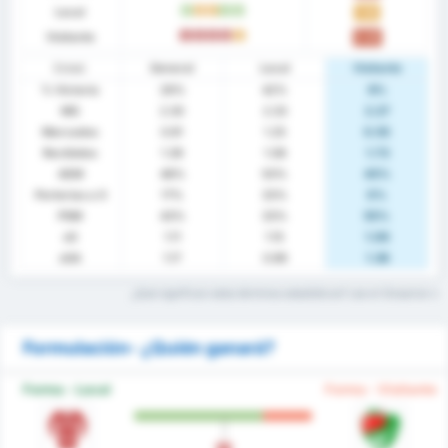
Local
V
E
E
V
V
1.58
Visitante
D
D
D
D
E
0.45
Estad.
General
Local
Visitante
% Victoria
26%
42%
9%
MG
2.30
2.33
2.27
Marcados
0.91
1.25
0.55
Recibidos
1.39
1.08
1.73
AEM
48%
50%
45%
Porterías a 0
17%
33%
0%
PSM
43%
33%
55%
xG
1.11
1.15
1.06
xGA
1.17
0.99
1.36
¿Qué significan estos términos estadísticos? Lee el Glosario
Formulación- ¿Quién ganará?
Forma - Local
Forma - Visitante