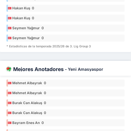
Hakan Kuş 0
Hakan Kuş 0
Seymen Yağmur 0
Seymen Yağmur 0
* Estadísticas de la temporada 2025/26 de 3. Lig Group 3
Mejores Anotadores
-
Yeni Amasyaspor
Mehmet Albayrak 0
Mehmet Albayrak 0
Burak Can Alakuş 0
Burak Can Alakuş 0
Bayram Enes An 0