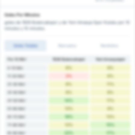
Goles Por Minutos
goles de 1926 Bulancakspor y de Yeni Amasya Spor Kulubu por 10
minutos y 15 minutos.
Goles Totales
Marcados
Recibidos
Por 10 Min'
1926 Bulancakspor
Yeni Amasyaspor
6%
9%
0-10 Min
2%
6%
11-20 Min'
8%
11%
21-30 Min'
8%
8%
31-40 Min'
14%
11%
41-50 Min'
13%
9%
51-60 Min'
16%
13%
61-70 Min'
13%
15%
71-80 Min'
22%
17%
81-90 Min'