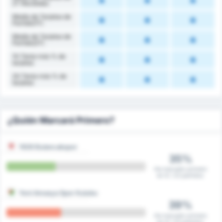
2T Recibidas
Media de Tarjetas de
Partido(1T)
Media de Tarjetas de
Partido(2T)
1H Tenía más % de
tarjetas
2H Tenía más % de
tarjetas
¿Quién Marcará Primero?
1926 Bulancakspor
35%
Ha marcado primero
en 8 / 23 partidos
Yeni Amasya Spor Kulubu
39%
Ha marcado primero
en 9 / 23 partidos