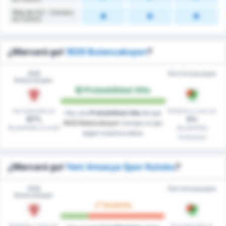
Más de 4,5 - Córners
en Contra
¿Marcará gol
1926 Bulancakspor
?
1926
Yeni Amasyaspor
Bulancakspor
Probabilidad Alta
Ha marcado en
Portería a cero en
Hay una
Probabilidad Alta
de que
67%
0%
1926 Bulancakspor
marque un gol,
de partidos (Local)
de partidos
según nuestros datos.
(Visitante)
¿Marcará gol
Yeni Amasya Spor Kulubu
?
1926
Yeni Amasyaspor
Bulancakspor
Incierto