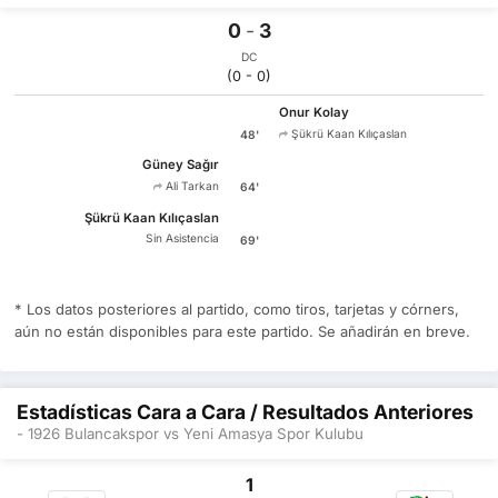
0
-
3
DC
(0 - 0)
Onur Kolay
Şükrü Kaan Kılıçaslan
48'
Güney Sağır
Ali Tarkan
64'
Şükrü Kaan Kılıçaslan
Sin Asistencia
69'
* Los datos posteriores al partido, como tiros, tarjetas y córners,
aún no están disponibles para este partido. Se añadirán en breve.
Estadísticas Cara a Cara / Resultados Anteriores
- 1926 Bulancakspor vs Yeni Amasya Spor Kulubu
1