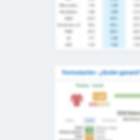
Marcados
1.16
1.30
1.0
Recibidos
1.89
1.60
2.2
AEM
53%
70%
33
Porterías a 0
16%
10%
22
PSM
32%
20%
44
xG
1.17
1.29
0.9
xGA
1.33
1.32
1.3
Formulación- ¿Quién ganará
Forma - Local
1.30
D
D
E
E
V
1926 Bulan
término
Todos
Local
Visitante
1926
Giresun Spor
3 - 1
Bulancakspor
Klubu
1926
Fatsa
1 - 1