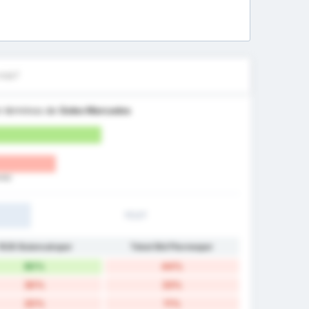
más?
 términos de
Goles Marcados
nte)
1T/2T
1926 Bulancakspor
Tokat Bld Plevnespor
80%
44%
30%
33%
20%
11%