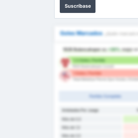
Suscríbase
Goles Marcados
¿Quién marcará 
1926 Bulancakspor
es
+30%
mejor
en
1.3 Goles / Partido
1926 Bulancakspor (Local)
1 Goles / Partido
Tokat Belediye Plevne Spor Kulubu (Visita
Partido Completo
Antotados Por Juego
Más de 0,5
Más de 1,5
Más de 2,5