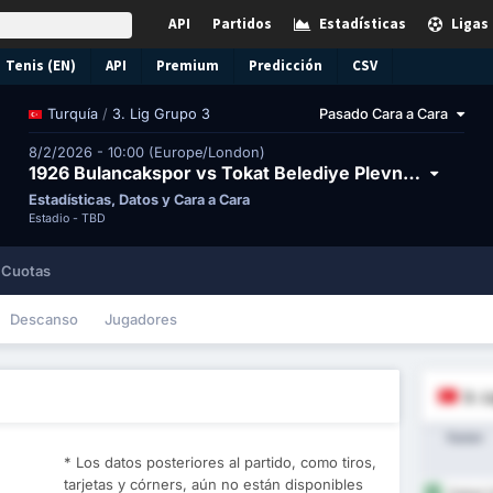
API
Partidos
Estadísticas
Ligas
Tenis (EN)
API
Premium
Predicción
CSV
/
3. Lig Grupo 3
Pasado Cara a Cara
Turquía
8/2/2026 - 10:00 (Europe/London)
1926 Bulancakspor vs Tokat Belediye Plevne Spor Kulubu
Estadísticas, Datos y Cara a Cara
Estadio -
TBD
Cuotas
Descanso
Jugadores
3. L
Equipo
* Los datos posteriores al partido, como tiros,
tarjetas y córners, aún no están disponibles