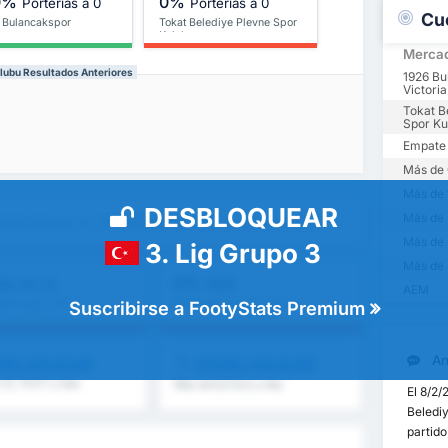
0%
0%
Porterías a 0
Porterías a 0
Cu
 Bulancakspor
Tokat Belediye Plevne Spor
Kulubu
Merca
lubu Resultados Anteriores
1926 Bu
Victoria
Tokat B
Spor Ku
Empate
Más de 
Más de 
DESBLOQUEAR
Más de 
Bulancakspor vs Tokat Belediye Plevne Spor Kulubu
Más de 
3. Lig Grupo 3
Más de 
0%
ás de 1,5
AEM
AEM
e la Liga : 0%
Media de la Liga : 0%
Suscribirse a FootyStats Premium
Aná
SBLOQUEAR
DESBLOQUEAR
1,5, 1T/2T y más
Más de 8,5 9,5 y más
El 8/2/
Belediy
partido