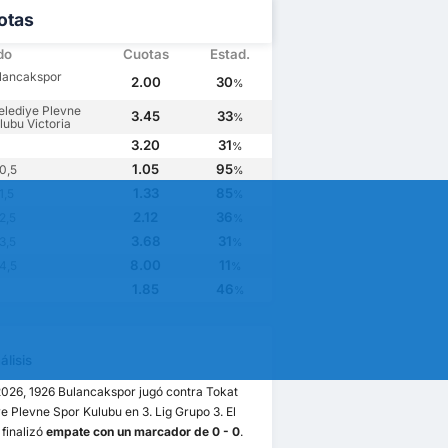
otas
do
Cuotas
Estad.
lancakspor
2.00
30
%
elediye Plevne
3.45
33
%
lubu Victoria
3.20
31
%
1.05
95
0,5
%
1.33
85
1,5
%
2.12
36
2,5
%
3.68
31
3,5
%
8.00
11
4,5
%
1.85
46
%
lisis
2026, 1926 Bulancakspor jugó contra Tokat
e Plevne Spor Kulubu en 3. Lig Grupo 3. El
 finalizó
empate con un marcador de 0 - 0
.