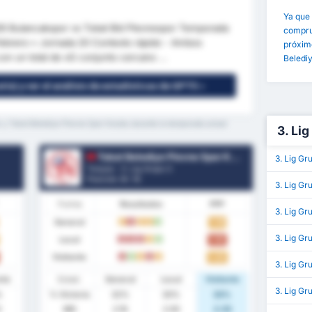
Ya que 
1926 Bulancakspor vs Tokat Bld Plevnespor Temporada
comprue
febrero • Jornada 20 Contexto rápido - Ambos
próxim
n un total de xG conjunto cercano ...
Beledi
tis) y ver el análisis de estadísticas de GPT5 »
 y Tokat Belediye Plevne Spor Kulubu durante la temporada actual
3. Li
Tokat Belediye Plevne Spor Kulubu
3. Lig Gr
Turquía - 3. Lig Grupo 3
Posición.
9
/ 16
3. Lig Gr
Forma
Resultados
PPP
3. Lig Gr
General
1.16
E
D
E
E
V
3. Lig G
Local
1.10
D
D
D
E
V
Visitante
1.22
D
V
E
D
E
3. Lig Gr
nte
Estad.
General
Local
Visitante
3. Lig Gr
%
% Victoria
32%
30%
33%
2
MG
2.16
2.00
2.33