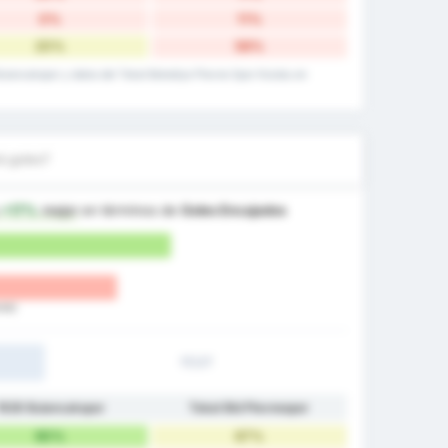
0%
11%
20%
56%
6 Bulancakspor y datos del Tokat Belediye Plevne Spor Kulubu en
á goles?
s
+17%
mejor
en términos de
Goles Encajados
nte)
1T/2T
1926 Bulancakspor
Tokat Bld Plevnespor
90%
67%