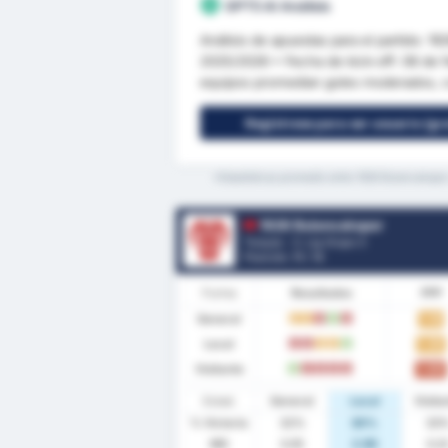
GPT5 AI Análisis
Análisis de apuestas para el partido: 
2025/2026 • Fecha de kick-off: 08 de 
equipos promedian goles moderados, co
Regístrese para ser usuario (gra
*Estadísticas promedio entre 1926 Bulancakspor
1926 Bulancakspor
Turquía - 3. Lig Grupo 3
Posición.
11
/ 16
Forma
Resultados
PPP
General
1.16
E
E
D
V
D
Local
1.30
D
D
E
E
V
Visitante
1.00
V
D
D
D
D
Estad.
General
Local
Visita
% Victoria
32%
30%
33
MG
3.05
2.90
3.2