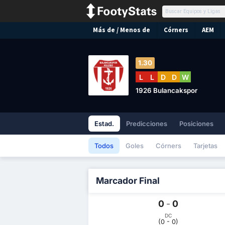
Más de / Menos de
Córners
AEM
1.30
L
L
D
D
W
1926 Bulancakspor
Estad.
Predicciones
Posiciones
Todos
Goles
Córners
Tarjetas
Marcador Final
0
-
0
DC
(0 - 0)