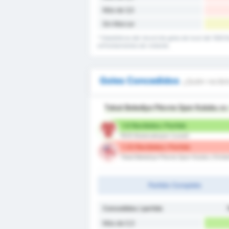
Más de 3,5
Sin Marcar
* Estadísticas del récord de goles de local del 192
enfrentamientos de visitante.
Goles Concedidos
¿Quién recibir
Tokat Belediye Plevne Spor Kulubu
e
1.6 Recibidos / Partido
1926 Bulancakspor (Local)
1.33 Recibidos / Partido
Tokat Belediye Plevne Spor Kulubu (Visita
Partido Completo
Concedidos / partido
Más de 0,5