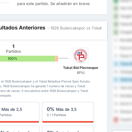
Sebat G
1
para este partido. Se añadirán en breve.
Yeni Or
2
Yozgat 
3
Fatsa B
4
ultados Anteriores
- 1926 Bulancakspor vs Tokat
Zongul
5
Karaden
6
1
Duzce 
7
Partidos
Pazar 
8
100%
0%
0%
Tokat B
9
Tokat Bld Plevnespor
Orduspo
10
(0%)
1926 B
11
e el 1926 Bulancakspor y el Tokat Belediye Plevne Spor Kulubu
do, 1926 Bulancakspor ha ganado 1 numero de veces y Tokat
Yeni A
12
ero de veces. 0 encuentros entre 1926 Bulancakspor y Tokat
Karabu
13
 empate.
Artvin 
14
%
0%
Más de 2,5
Más de 3,5
Giresun
15
 Partidos
0 / 1 Partidos
Cayeli 
16