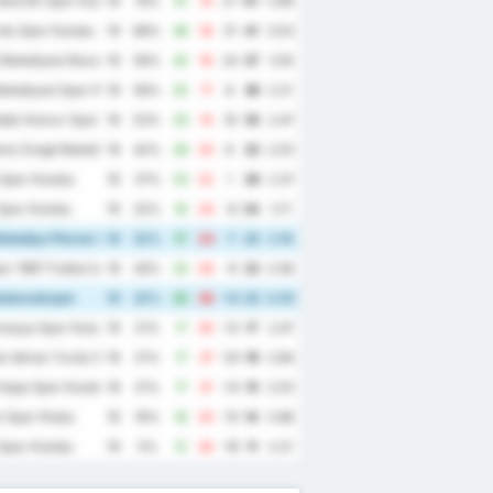
enclik Spor Kulubu
19
74%
41
14
27
47
2.89
du Spor Kulubu
19
68%
49
18
31
41
3.53
Belediyesi Bozokspor
19
58%
42
18
24
37
3.16
elediyesi Spor Kulubu
19
58%
25
17
8
36
2.21
dak Komur Spor Kulubu
19
53%
33
14
19
35
2.47
iz Eregli Belediye Spor Kulubu
19
42%
28
20
8
32
2.53
Spor Kulubu
19
37%
23
22
1
26
2.37
Spor Kulubu
19
32%
16
24
-8
24
2.11
elediye Plevne Spor Kulubu
19
32%
17
24
-7
22
2.16
r 1967 Futbol Isletmeciligi Spor Kulubu
19
26%
20
29
-9
22
2.58
ulancakspor
19
32%
22
36
-14
22
3.05
masya Spor Kulubu
19
21%
17
30
-13
17
2.47
k Idman Yurdu Spor Kulubu
19
21%
17
37
-20
16
2.84
Hopa Spor Kulubu
19
21%
17
31
-14
15
2.53
 Spor Klubu
19
16%
18
33
-15
14
2.68
Spor Kulubu
19
5%
12
30
-18
11
2.21