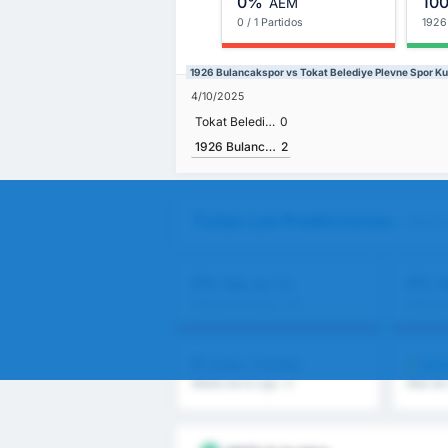
0%
10
AEM
0 / 1 Partidos
1926
1926 Bulancakspor vs Tokat Belediye Plevne Spor Ku
4/10/2025
Tokat Belediye Plevne Spor Kulubu
0
1926 Bulancakspor
2
Todas Las Predicciones
- 1926 
0%
0%
Más de 2,5
M
Media de la Liga : 0%
Media d
0
DE
Goles / Partido
Media de la Liga : 0
Más de 