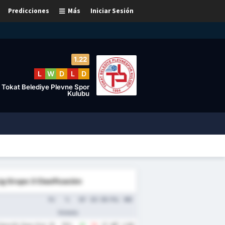
Predicciones
Más
Iniciar Sesión
1.22
L
W
D
L
D
Tokat Belediye Plevne Spor
Kulubu
ig Grupo 3 Clasificación
PJ
%
GF
GC
DG
Pts
MG
Victoria