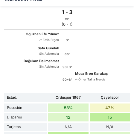
1
-
3
DC
(0 - 1)
Oğuzhan Efe Yılmaz
Fatih Ergen
3'
Safa Gundak
Sin Asistencia
66'
Doğukan Delimehmet
Sin Asistencia
90+3'
Musa Eren Karakaş
Ömer Talha Nergiz
90+8'
Estad.
Orduspor 1967
Çayelispor
Posesión
53%
47%
Disparos
12
15
Tarjetas
N/A
N/A