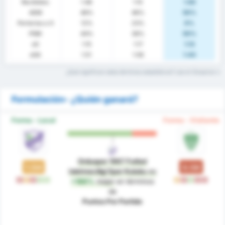
Recibidos
1.48
1.15
1.83
AEM
48%
46%
50%
Porterías a 0
12%
23%
0%
PSM
44%
38%
50%
xG
1.15
1.17
1.13
xGA
1.51
1.58
1.43
¿Qué significan estos términos estadísticos? Lee el Glosario
Formulación- ¿Quién ganará?
Forma - Local
Forma - Visitante
Orduspor 1967 Futbol
1.54
0.58
Isletmeciligi Spor Kulubu
es
D
E
D
V
V
E
D
V
D
D
+166%
mejor
en términos
de
Puntos Por Partido