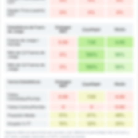
5,5+
Equipo Tiros a puerta
0%
0%
0%
6,5+
Estadísticas de Fuera
Orduspor
Çayelispor
Medio
de Juego
1967
Fueras de Juego /
0.00
7.33
4.00
Partido
Más de 2,5 Fueras de
0%
100%
50%
Juego
Más de 3,5 Fueras de
0%
100%
50%
Juego
Varios Estadísticas
Orduspor
Çayelispor
Medio
1967
Faltas
0.00
7.00
4.00
Cometidas/Partido
0
0
0.00
Faltas Contra/Partido
51%
47%
49%
Posesión Media
15%
33%
24%
Empate % FT
Algunos datos se aproximan por exceso o por defecto al porcentaje más cercano y,
por tanto, pueden equivaler al 101% cuando se suman.