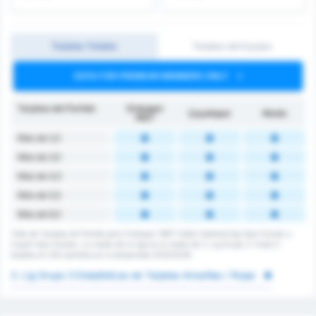
Tarjetas Totales
Tarjetas del Equipo
DATA FOR PREMIUM MEMBERS ONLY
Tarjetas del Partido
Orduspor
Çayelispor
Medio
1967
Más de 2,5
Más de 3,5
Más de 4,5
Más de 5,5
Más de 6,5
Total de Tarjetas de Partido para Orduspor 1967 Futbol Isletmeciligi Spor Kulubu y
Cayeli Spor Kulubu. La media de la liga es la media de 3. Lig Grupo 3. Hubo 0
tarjetas en 200 partidos en la temporada 2025/2026.
3. Lig Grupo 3 Estadísticas de Tarjetas Amarillas / Rojas