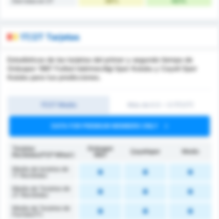
38%
42%
Derrotas en 2T
1T/2T Tarjetas
Estadísticas de las tarjetas del primer y segundo tiempo de
Orduspor 1967 Futbol Isletmeciligi Spor Kulubu y Cayeli Spor
Kulubu para tus predicciones.
1T/2T Medio
Más de 0.5 ~ 3 (1T/2T)
DATA FOR PREMIUM MEMBERS ONLY
Tarjetas
Orduspor
Çayelispor
Medio
Recibidas(1ª/2ª Mitad )
1967
Media de tarjetas de
1T Recibidas
Media de Tarjetas de
2T Recibidas
Media de Tarjetas de
Partido(1T)