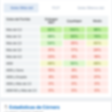
Goles (Más de)
1T/2T
Goles (Menos de)
Goles del Partido
Orduspor
Çayelispor
Medio
1967
92%
100%
96%
Más de 0,5
69%
83%
76%
Más de 1,5
54%
25%
40%
Más de 2,5
31%
17%
24%
Más de 3,5
23%
8%
16%
Más de 4,5
46%
50%
48%
AEM
15%
8%
12%
AEM y Gana
8%
33%
21%
AEM y Empate
0%
0%
0%
AEM y Más de 2.5
0%
0%
0%
AEM NO y Más de 2.5
Estadísticas de Córners