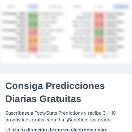
Todos
Local
Visitante
Todos
Local
Visitante
Orduspor 1967
Karabuk Idman
Yozgat
Cayeli Spor
5 - 2
1 - 0
Futbol
Yurdu Spor
Belediyesi
Kulubu
Isletmeciligi
Kulubu
Bozokspor
Orduspor 1967
Duzce Spor
Yeni Amasya
Cayeli Spor
2 - 0
2 - 0
Spor Kulubu
Futbol
Kulubu
Spor Kulubu
Kulubu
Isletmeciligi
Orduspor 1967
Yeni Ordu Spor
Zonguldak
Cayeli Spor
1 - 2
1 - 2
Spor Kulubu
Futbol
Kulubu
Komur Spor
Kulubu
Isletmeciligi
Kulubu
Orduspor 1967
Pazar Spor
Tokat Belediye
Cayeli Spor
0 - 0
1 - 0
Spor Kulubu
Futbol
Kulubu
Plevne Spor
Kulubu
Isletmeciligi
Kulubu
Orduspor 1967
Artvin Hopa
Giresun Spor
Cayeli Spor
1 - 2
1 - 1
Spor Kulubu
Futbol
Spor Kulubu
Klubu
Kulubu
Isletmeciligi
Anterior
Siguiente
Anterior
Siguiente
Spor Kulubu
Consiga Predicciones
Diarias Gratuitas
Suscríbase a FootyStats Predictions y reciba 3 ~ 10
pronósticos gratis cada día. ¡Beneficio rastreado!
Utiliza tu dirección de correo electrónico para