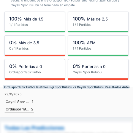
veces. 0 encuentros entre Orduspor 1967 Futbol Isletmeciligi Spor Kulubu y
Cayeli Spor Kulubu ha terminado en empate.
100%
100%
Más de 1,5
Más de 2,5
1 / 1 Partidos
1 / 1 Partidos
0%
100%
Más de 3,5
AEM
0 / 1 Partidos
1 / 1 Partidos
0%
0%
Porterías a 0
Porterías a 0
Orduspor 1967 Futbol
Cayeli Spor Kulubu
Isletmeciligi Spor Kulubu
Orduspor 1967 Futbol Isletmeciligi Spor Kulubu vs Cayeli Spor Kulubu Resultados Anteri
29/11/2025
Cayeli Spor Kulubu
1
Orduspor 1967 Futbol Isletmeciligi Spor Kulubu
2
Todas Las Predicciones