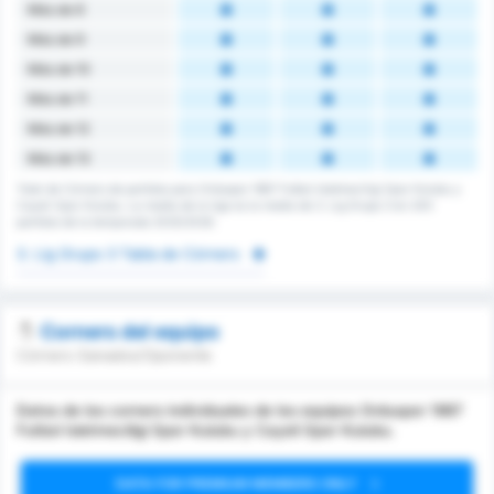
Más de 8
Más de 9
Más de 10
Más de 11
Más de 12
Más de 13
Total de Córners de partidos para Orduspor 1967 Futbol Isletmeciligi Spor Kulubu y
Cayeli Spor Kulubu. La media de la liga es la media de 3. Lig Grupo 3 en 200
partidos de la temporada 2025/2026.
3. Lig Grupo 3 Tabla de Córners
Corners del equipo
Córners Ganados/Oponente
Datos de los corners individuales de los equipos Orduspor 1967
Futbol Isletmeciligi Spor Kulubu y Cayeli Spor Kulubu.
DATA FOR PREMIUM MEMBERS ONLY