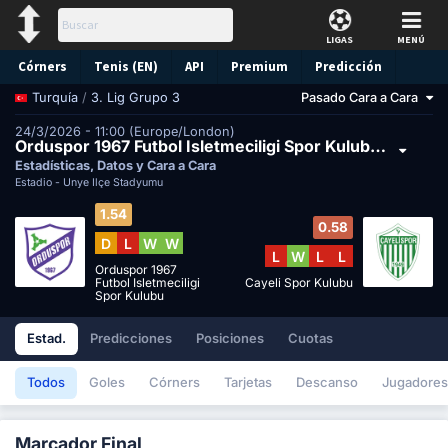
LIGAS
MENÚ
Córners
Tenis (EN)
API
Premium
Predicción
/
3. Lig Grupo 3
Pasado Cara a Cara
Turquía
24/3/2026 - 11:00 (Europe/London)
Orduspor 1967 Futbol Isletmeciligi Spor Kulubu vs Cayeli Spor Kulubu
Estadísticas, Datos y Cara a Cara
Estadio -
Ünye İlçe Stadyumu
1.54
0.58
D
L
W
W
L
W
L
L
Orduspor 1967
Futbol Isletmeciligi
Cayeli Spor Kulubu
Spor Kulubu
Estad.
Predicciones
Posiciones
Cuotas
Todos
Goles
Córners
Tarjetas
Descanso
Jugadores
Marcador Final