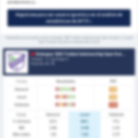
anotaciones p...
Regístrese para ser usuario (gratis) y ver el análisis de
estadísticas de GPT5 »
*Estadísticas promedio entre Orduspor 1967 Futbol Isletmeciligi Spor Kulubu y Cayeli
Spor Kulubu durante la temporada actual
Orduspor 1967 Futbol Isletmeciligi Spor Kulubu
Turquía - 3. Lig Grupo 3
Posición.
9
/ 16
Forma
Resultados
PPP
General
D
V
V
V
D
1.24
Local
D
E
D
V
V
1.54
Visitante
D
E
D
V
D
0.92
Estad.
General
Local
Visitante
% Victoria
32%
46%
17%
MG
2.68
3.08
2.25
Marcados
1.16
1.54
0.75