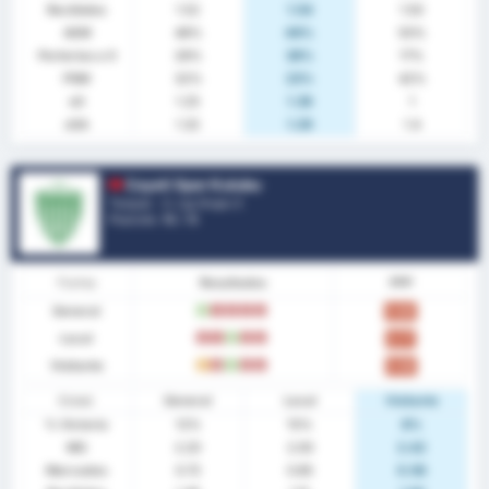
Recibidos
1.52
1.54
1.50
AEM
48%
46%
50%
Porterías a 0
28%
38%
17%
PSM
32%
23%
42%
xG
1.25
1.36
1
xGA
1.32
1.29
1.4
Cayeli Spor Kulubu
Turquía - 3. Lig Grupo 3
Posición.
15
/ 16
Forma
Resultados
PPP
General
V
D
D
D
D
0.68
Local
D
D
V
D
D
0.77
Visitante
E
D
V
D
D
0.58
Estad.
General
Local
Visitante
% Victoria
12%
15%
8%
MG
2.20
2.00
2.42
Marcados
0.72
0.85
0.58