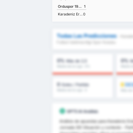
Orduspor 1967 Futbol Isletmeciligi Spor Kulubu
1
Karadeniz Eregli Belediye Spor Kulubu
0
Todas Las Predicciones
- Karade
Futbol Isletmeciligi Spor Kulubu
0%
0%
Más de 2,5
M
Media de la Liga : 0%
Media d
0
DE
Goles / Partido
Media de la Liga : 0
Más de 
GPT5 AI Análisis
Análisis de apuestas para Karadeniz E
Jornada 30) Situación y contexto - Pa