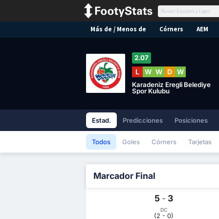
Más de / Menos de
Córners
AEM
2.07
L
W
W
D
W
Karadeniz Eregli Belediye
Spor Kulubu
Estad.
Predicciones
Posiciones
Todos
Goles
Córners
Tarjetas
Marcador Final
5
-
3
DC
(2 - 0)