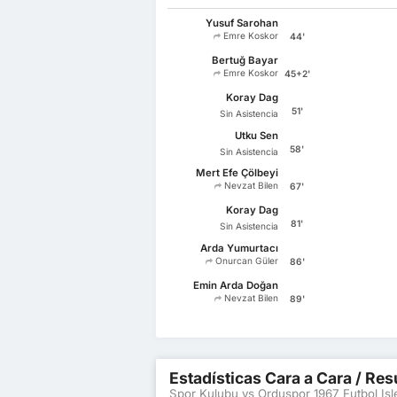
Yusuf Sarohan
Emre Koskor
44'
Bertuğ Bayar
Emre Koskor
45+2'
Koray Dag
51'
Sin Asistencia
Utku Sen
58'
Sin Asistencia
Mert Efe Çölbeyi
Nevzat Bilen
67'
Koray Dag
81'
Sin Asistencia
Arda Yumurtacı
Onurcan Güler
86'
Emin Arda Doğan
Nevzat Bilen
89'
Estadísticas Cara a Cara / Res
Spor Kulubu vs Orduspor 1967 Futbol Isl