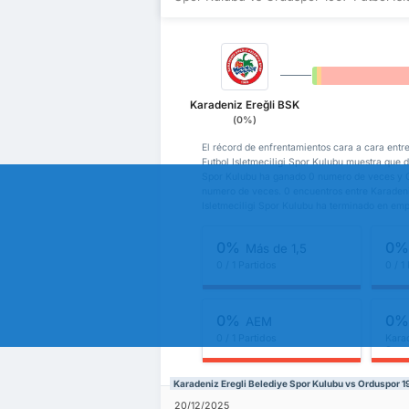
0%
0%
Karadeniz Ereğli BSK
(0%)
El récord de enfrentamientos cara a cara entr
Futbol Isletmeciligi Spor Kulubu muestra que d
Spor Kulubu ha ganado 0 numero de veces y Or
numero de veces. 0 encuentros entre Karadeni
Isletmeciligi Spor Kulubu ha terminado en emp
0%
0
Más de 1,5
0 / 1 Partidos
0 / 1
0%
0
AEM
0 / 1 Partidos
Kara
Spor
Karadeniz Eregli Belediye Spor Kulubu vs Orduspor 1
20/12/2025