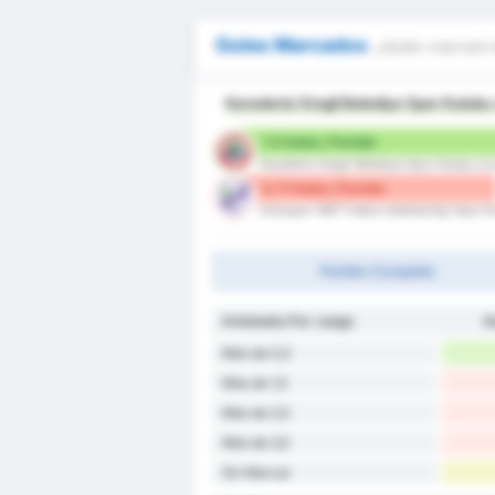
Goles Marcados
¿Quién marcará 
Karadeniz Eregli Belediye Spor Kulubu
1.5 Goles / Partido
Karadeniz Eregli Belediye Spor Kulubu (Lo
0.71 Goles / Partido
Orduspor 1967 Futbol Isletmeciligi Spor Ku
Partido Completo
Antotados Por Juego
K
Más de 0,5
Más de 1,5
Más de 2,5
Más de 3,5
Sin Marcar