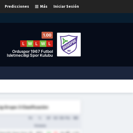
Predicciones
Más
Iniciar Sesión
1.00
L
W
L
W
L
Orduspor 1967 Futbol
Isletmeciligi Spor Kulubu
ig Grupo 3 Clasificación
PJ
%
GF
GC
DG
Pts
MG
Victoria