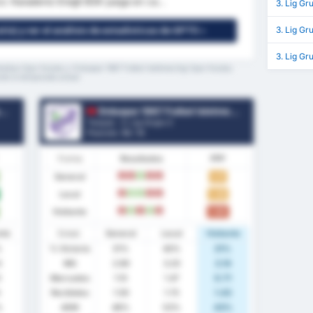
co: Karadeniz Ereğli BSK juega en ca...
3. Lig Gr
3. Lig Gr
tis) y ver el análisis de estadísticas de GPT5 »
3. Lig Gr
lediye Spor Kulubu y Orduspor 1967 Futbol Isletmeciligi Spor Kulubu
nte la temporada actual
Orduspor 1967 Futbol Isletmeciligi Spor Kulubu
Turquía - 3. Lig Grupo 3
Posición.
10
/ 16
Forma
Resultados
PPP
General
1.17
D
D
V
D
D
Local
1.33
D
V
V
D
D
Visitante
1.00
D
V
D
V
D
nte
Estad.
General
Local
Visitante
%
% Victoria
31%
40%
21%
3
MG
2.69
3.20
2.14
0
Marcados
1.10
1.47
0.71
Recibidos
1.59
1.73
1.43
%
AEM
48%
53%
43%