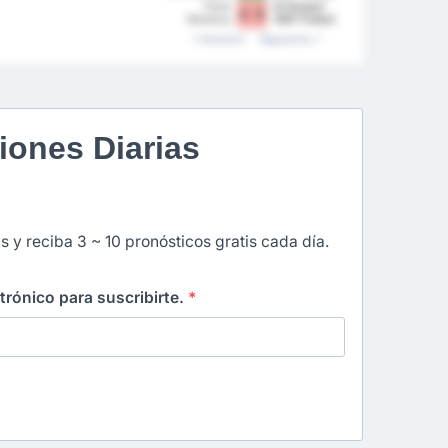
Kulubu
Isletmeciligi
Tokat
Orduspor
4 - 0
Spor Kulubu
Belediye
1967 Futbol
Plevne Spor
Isletmeciligi
Anterior
Siguiente
Kulubu
Spor Kulubu
iones Diarias
s y reciba 3 ~ 10 pronósticos gratis cada día.
ctrónico para suscribirte.
*