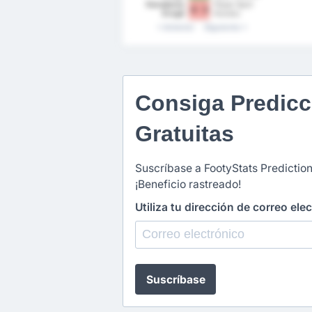
Belediye
Karadeniz
Pazar Spor
0 - 3
Spor Kulubu
Eregli
Kulubu
Belediye
Anterior
Siguiente
Spor Kulubu
Consiga Predicc
Gratuitas
Suscríbase a FootyStats Prediction
¡Beneficio rastreado!
Utiliza tu dirección de correo ele
Suscríbase