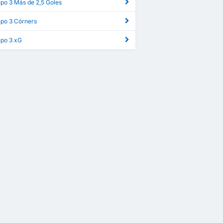
upo 3 Más de 2,5 Goles
upo 3 Córners
upo 3 xG