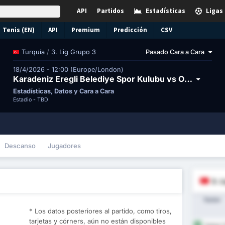
API
Partidos
Estadísticas
Ligas
Tenis (EN)
API
Premium
Predicción
CSV
/
3. Lig Grupo 3
Pasado Cara a Cara
Turquía
18/4/2026 - 12:00 (Europe/London)
Karadeniz Eregli Belediye Spor Kulubu vs Orduspor 1967 Futbol Isletmeciligi Spor Kulubu
Estadísticas, Datos y Cara a Cara
Estadio -
TBD
Descanso
Jugadores
3. L
Equipo
* Los datos posteriores al partido, como tiros,
tarjetas y córners, aún no están disponibles