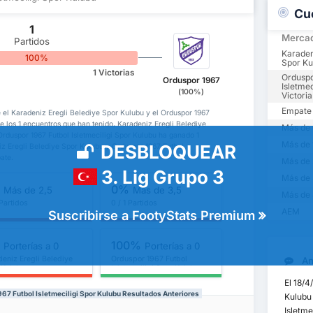
Cu
1
Merca
Partidos
Karaden
100%
Spor Ku
1 Victorias
Orduspo
Orduspor 1967
Isletmec
(100%)
Victoria
Empate
e el Karadeniz Eregli Belediye Spor Kulubu y el Orduspor 1967
e los 1 encuentros que han tenido, Karadeniz Eregli Belediye
Más de 
duspor 1967 Futbol Isletmeciligi Spor Kulubu ha ganado 1
Más de 
DESBLOQUEAR
z Eregli Belediye Spor Kulubu y Orduspor 1967 Futbol
ate.
Más de 
3. Lig Grupo 3
Más de 
%
0%
Más de 2,5
Más de 3,5
Más de 
 Partidos
0 / 1 Partidos
AEM
Suscribirse a FootyStats Premium
%
100%
Porterías a 0
Porterías a 0
deniz Eregli Belediye
Orduspor 1967 Futbol
Aná
 Kulubu
Isletmeciligi Spor Kulubu
El 18/4
967 Futbol Isletmeciligi Spor Kulubu Resultados Anteriores
Kulubu 
Isletme