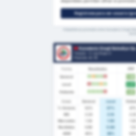
disponibles permiten afinar el pronósti
Regístrese para ser usuario (gra
*Estadísticas promedio entre Karadeniz Eregli Be
dura
Karadeniz Eregli Belediye Spor Kulubu
Turquía - 3. Lig Grupo 3
Posición.
4
/ 16
Forma
Resultados
PPP
General
1.86
V
E
V
V
D
Local
2.07
D
V
V
E
V
Visitante
1.67
V
V
V
V
D
Estad.
General
Local
Visita
% Victoria
52%
57%
47
MG
2.24
2.14
2.3
Marcados
1.34
1.50
1.2
Recibidos
0.90
0.64
1.13
AEM
45%
36%
53