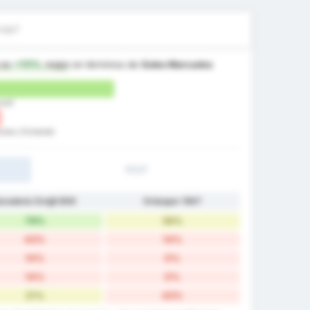
más?
es
+111%
mejor
en términos de
Goles Marcados
cal)
lubu (Visitante)
1T/2T
aradeniz Ereğli BSK
Orduspor 1967
79%
56%
43%
14%
14%
0%
14%
0%
21%
43%