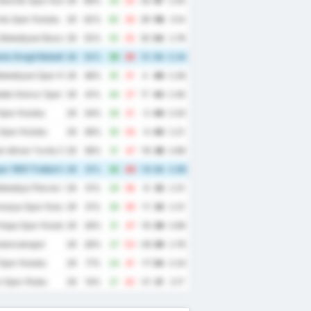
enclik Spor Kulubu
29
69%
54
20
34
67
2.55
du Spor Kulubu
29
62%
65
26
39
58
3.14
Belediyesi Bozokspor
29
55%
55
25
30
54
2.76
iz Eregli Belediye Spor Kulubu
29
52%
39
26
13
54
2.24
elediyesi Spor Kulubu
29
48%
35
31
4
46
2.28
dak Komur Spor Kulubu
29
41%
44
27
17
43
2.45
Spor Kulubu
29
34%
28
31
-3
40
2.03
Spor Kulubu
29
38%
30
34
-4
40
2.21
k Idman Yurdu Spor Kulubu
29
38%
31
47
-16
38
2.69
r 1967 Futbol Isletmeciligi Spor Kulubu
29
31%
32
46
-14
34
2.69
elediye Plevne Spor Kulubu
29
31%
29
38
-9
33
2.31
masya Spor Kulubu
29
31%
28
39
-11
33
2.31
Hopa Spor Kulubu
29
28%
31
47
-16
29
2.69
ulancakspor
29
28%
27
53
-26
29
2.76
Spor Kulubu
29
17%
24
41
-17
24
2.24
 Spor Klubu
29
14%
21
42
-21
21
2.17