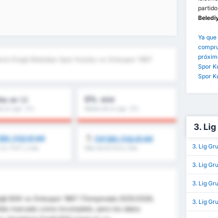
partido
Beledi
Ya que 
comprue
próximo
niz Eregli Belediye Spor Kulubu vs Orduspor 1967
Spor Ku
Spor K
0%
ás de 1,5
AEM
e la Liga : 0%
Media de la Liga : 0%
3. Li
SBLOQUEAR
DESBLOQUEAR
3. Lig Gr
1,5, 1T/2T y más
Más de 8,5 9,5 y más
3. Lig Gr
3. Lig Gr
reğli BSK vs Orduspor 1967 (Temporada 2025/2026,
3. Lig G
rtido marcado como incompleto, pero los datos