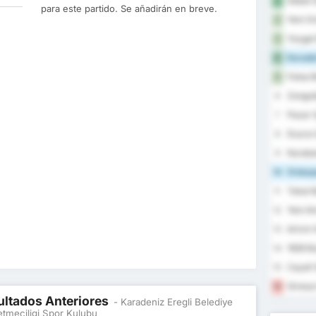
Sebat G
1
para este partido. Se añadirán en breve.
Yeni Or
2
Yozgat 
3
Karaden
4
Fatsa B
5
Zongul
6
Pazar 
7
Duzce 
8
Karabu
9
Orduspo
10
Tokat B
11
Yeni A
12
Artvin 
13
1926 B
14
Cayeli 
15
Giresun
16
ultados Anteriores
- Karadeniz Eregli Belediye
etmeciligi Spor Kulubu