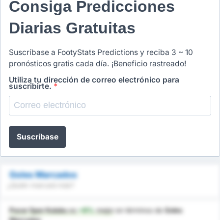
Consiga Predicciones
Diarias Gratuitas
Suscríbase a FootyStats Predictions y reciba 3 ~ 10
pronósticos gratis cada día. ¡Beneficio rastreado!
Utiliza tu dirección de correo electrónico para
suscribirte.
*
Suscríbase
Goles Marcados
¿Quién marcará más?
Pazar Spor Kulubu
es
+9%
mejor
en términos de
Goles