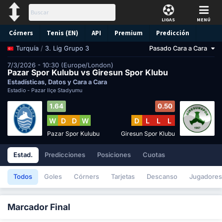
LIGAS
MENÚ
Córners
Tenis (EN)
API
Premium
Predicción
/
3. Lig Grupo 3
Pasado Cara a Cara
Turquía
7/3/2026 - 10:30 (Europe/London)
Pazar Spor Kulubu vs Giresun Spor Klubu
Estadísticas, Datos y Cara a Cara
Estadio -
Pazar İlçe Stadyumu
1.64
0.50
W
D
D
W
D
L
L
L
Pazar Spor Kulubu
Giresun Spor Klubu
Estad.
Predicciones
Posiciones
Cuotas
Todos
Goles
Córners
Tarjetas
Descanso
Jugadores
Marcador Final