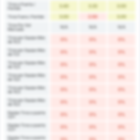
Tiros a Puerta /
3.40
3.33
3.00
Partido
3.00
2.00
3.00
Tiros Fuera / Partido
Tiros Por Gol
N/A
N/A
N/A
Marcado
Tiros por Equipo Más
0%
0%
0%
de 10,5
Tiros por Equipo Más
0%
0%
0%
de 11,5
Tiros por Equipo Más
0%
0%
0%
de 12,5
Tiros por Equipo Más
0%
0%
0%
de 13,5
Tiros por Equipo Más
0%
0%
0%
de 14,5
Tiros por Equipo Más
0%
0%
0%
de 15,5
Equipo Tiros a puerta
0%
0%
0%
3,5+
Equipo Tiros a puerta
0%
0%
0%
4,5+
Equipo Tiros a puerta
0%
0%
0%