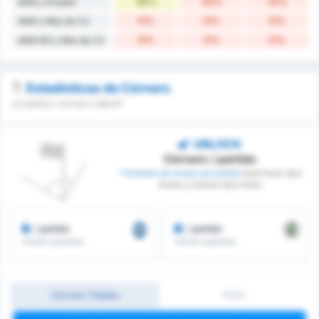
36%
25%
31%
AEM y Empate
0%
0%
0%
AEM y Más de 2.5
0%
0%
0%
AEM NO y Más de 2.5
Estadísticas de Córners
¿Cuántos córners habrá?
UNLOCK
Córners / partido
* Promedio de corners por partido
entre Pazar Spor
Kulubu y Giresun Spor Klubu
/ partido
/ partido
Córners ganados
Córners ganados
Córners Totales
1T/2T