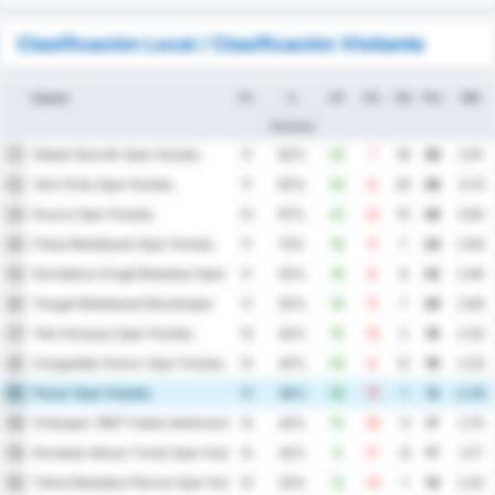
Clasificación Local / Clasificación Visitante
Equipo
PJ
%
GF
GC
DG
Pts
MG
Victoria
Sebat Genclik Spor Kulubu
1
11
82%
25
7
18
29
2.91
Yeni Ordu Spor Kulubu
2
11
82%
33
8
25
28
3.73
Duzce Spor Kulubu
3
12
67%
22
12
10
26
2.83
Fatsa Belediyesi Spor Kulubu
4
11
73%
18
11
7
24
2.64
Karadeniz Eregli Belediye Spor Kulubu
5
11
55%
18
9
9
22
2.45
Yozgat Belediyesi Bozokspor
6
11
55%
18
11
7
20
2.64
Yeni Amasya Spor Kulubu
7
12
42%
15
13
2
19
2.33
Zonguldak Komur Spor Kulubu
8
12
42%
20
8
12
18
2.33
Pazar Spor Kulubu
9
11
36%
12
11
1
18
2.09
Orduspor 1967 Futbol Isletmeciligi Spor Kulubu
10
12
42%
15
18
-3
17
2.75
Karabuk Idman Yurdu Spor Kulubu
11
12
42%
9
17
-8
17
2.17
Tokat Belediye Plevne Spor Kulubu
12
12
33%
13
14
-1
14
2.25