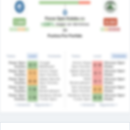
Pazar Spor Kulubu
es
1.64
0.50
+228%
mejor
en términos
V
V
E
E
V
V
E
D
D
D
de
Puntos Por Partido
Todos
Local
Visitante
Todos
Local
Visitante
Pazar Spor
Yozgat
Artvin Hopa
Giresun Spor
2 - 1
2 - 0
Kulubu
Belediyesi
Spor Kulubu
Klubu
Bozokspor
Pazar Spor
Artvin Hopa
Sebat Genclik
Giresun Spor
1 - 1
3 - 1
Kulubu
Spor Kulubu
Spor Kulubu
Klubu
Pazar Spor
Sebat Genclik
1926
Giresun Spor
0 - 0
3 - 1
Kulubu
Spor Kulubu
Bulancakspor
Klubu
Pazar Spor
1926
Yeni Amasya
Giresun Spor
1 - 0
2 - 2
Kulubu
Bulancakspor
Spor Kulubu
Klubu
Pazar Spor
Karabuk Idman
Karabuk Idman
Giresun Spor
1 - 0
0 - 2
Kulubu
Yurdu Spor
Yurdu Spor
Klubu
Kulubu
Kulubu
Anterior
Siguiente
Anterior
Siguiente