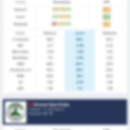
Forma
Resultados
PPP
General
E
V
E
V
V
1.48
Local
V
V
E
E
V
1.64
Visitante
D
V
E
V
V
1.33
Estad.
General
Local
Visitante
% Victoria
39%
36%
42%
MG
2.17
2.09
2.25
Marcados
1.04
1.09
1.00
Recibidos
1.13
1.00
1.25
AEM
48%
64%
33%
Porterías a 0
35%
36%
33%
PSM
30%
18%
42%
xG
1.03
0.91
1.09
xGA
1.42
1.5
1.38
Giresun Spor Klubu
Turquía - 3. Lig Grupo 3
Posición.
16
/ 16