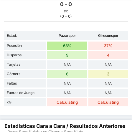
0
-
0
DC
(0 - 0)
Estad.
Pazarspor
Giresunspor
Posesión
63%
37%
Disparos
9
4
Tarjetas
N/A
N/A
Córners
6
3
Faltas
N/A
N/A
Fueras de Juego
N/A
N/A
xG
Calculating
Calculating
Estadísticas Cara a Cara / Resultados Anteriores
- Pazar Spor Kulubu vs Giresun Spor Klubu