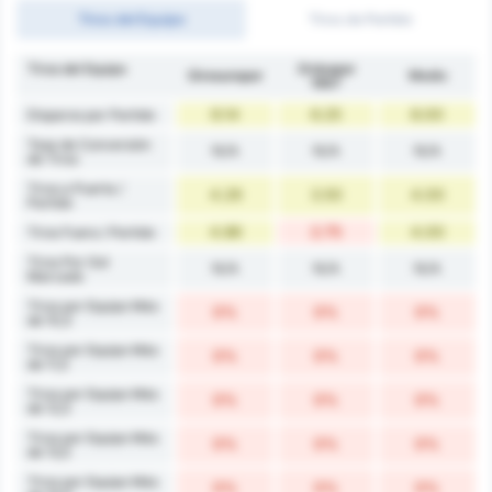
Tiros del Equipo
Tiros de Partido
Tiros del Equipo
Orduspor
Giresunspor
Medio
1967
9.14
6.25
8.00
Disparos por Partido
Tasa de Conversión
N/A
N/A
N/A
de Tiros
Tiros a Puerta /
4.29
3.50
4.00
Partido
4.86
2.75
4.00
Tiros Fuera / Partido
Tiros Por Gol
N/A
N/A
N/A
Marcado
Tiros por Equipo Más
0%
0%
0%
de 10,5
Tiros por Equipo Más
0%
0%
0%
de 11,5
Tiros por Equipo Más
0%
0%
0%
de 12,5
Tiros por Equipo Más
0%
0%
0%
de 13,5
Tiros por Equipo Más
0%
0%
0%