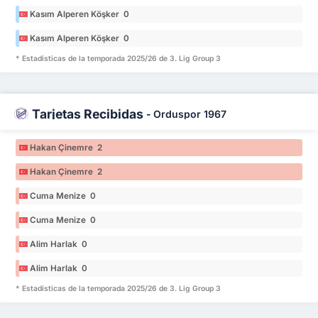
Kasım Alperen Köşker 0
Kasım Alperen Köşker 0
* Estadísticas de la temporada 2025/26 de 3. Lig Group 3
Tarjetas Recibidas
-
Orduspor 1967
Hakan Çinemre 2
Hakan Çinemre 2
Cuma Menize 0
Cuma Menize 0
Alim Harlak 0
Alim Harlak 0
* Estadísticas de la temporada 2025/26 de 3. Lig Group 3