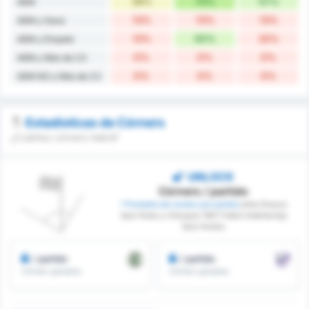
38%
75%
57%
AEM
13%
13%
13%
AEM y Gana
13%
50%
32%
AEM y Empate
0%
0%
0%
AEM y Más de 2.5
0%
0%
0%
AEM NO y Más de 2.5
Estadísticas de Córners
¿Cuántos córners habrá?
UNLOCK
Córners / partido
* Promedio de corners por partido
entre Giresun
Spor Klubu y Orduspor 1967 Futbol Isletmeciligi
Spor Kulubu
/ partido
/ partido
Córners ganados
Córners ganados