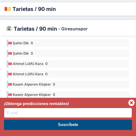
Tarjetas / 90 min
Tarjetas / 90 min
-
Giresunspor
Şahin Dik 0
Şahin Dik 0
Ahmet Lütfü Kara 0
Ahmet Lütfü Kara 0
Kasım Alperen Köşker 0
Kasım Alperen Köşker 0
¡Obtenga predicciones rentables!
* Estadísticas de la temporada 2025/26 de 3. Lig Group 3
Tarjetas / 90 min
-
Orduspor 1967
ÚNETE A PREMIUM. GANA AHORA.