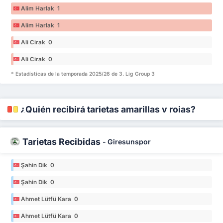
Alim Harlak 1
Alim Harlak 1
Ali Cirak 0
Ali Cirak 0
* Estadísticas de la temporada 2025/26 de 3. Lig Group 3
¿Quién recibirá tarjetas amarillas y rojas?
Tarjetas Recibidas
-
Giresunspor
Şahin Dik 0
Şahin Dik 0
Ahmet Lütfü Kara 0
Ahmet Lütfü Kara 0