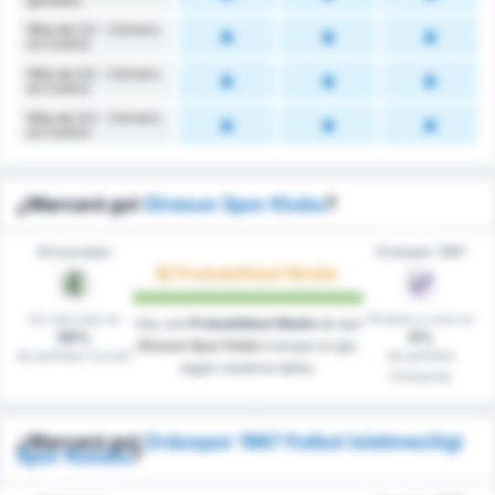
Más de 2,5 - Córners
en Contra
Más de 3,5 - Córners
en Contra
Más de 4,5 - Córners
en Contra
¿Marcará gol
Giresun Spor Klubu
?
Giresunspor
Orduspor 1967
Probabilidad Media
Ha marcado en
Portería a cero en
Hay una
Probabilidad Media
de que
50%
0%
Giresun Spor Klubu
marque un gol,
de partidos (Local)
de partidos
según nuestros datos.
(Visitante)
¿Marcará gol
Orduspor 1967 Futbol Isletmeciligi
Spor Kulubu
?