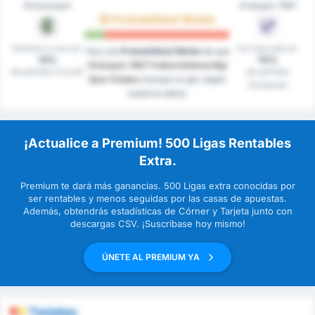
Giresunspor
Orduspor 1967
Probabilidad Media
Portería a cero en
Ha marcado en
Hay una
Probabilidad Media
de que
13%
75%
Orduspor 1967 Futbol Isletmeciligi
de partidos (Local)
de partidos
Spor Kulubu
marque un gol, según
(Visitante)
nuestros datos.
¡Actualice a Premium! 500 Ligas Rentables
Extra.
Premium te dará más ganancias. 500 Ligas extra conocidas por
ser rentables y menos seguidas por las casas de apuestas.
Además, obtendrás estadísticas de Córner y Tarjeta junto con
descargas CSV. ¡Suscríbase hoy mismo!
ÚNETE AL PREMIUM YA
Tarjetas