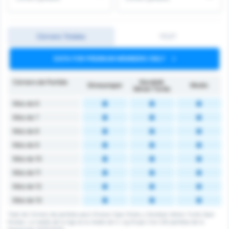
Córners Totales
1T/2T
DATA FOR PREMIUM MEMBERS ONLY
Córners de Partido
Karabük
Giresunspor
Medio
İdman Yurdu
Más de 6
Más de 7
Más de 8
Más de 9
Más de 10
Más de 11
Más de 12
Más de 13
Total de Córners de partidos para Giresun Spor Klubu y Karabuk Idman Yurdu Spor
Kulubu. La media de la liga es la media de 3. Lig Grupo 3 en 232 partidos de la