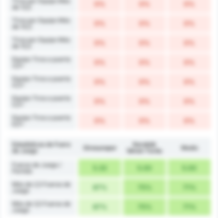
Tiros por Equipo Más
0%
0%
0%
de 13,5
Tiros por Equipo Más
0%
0%
0%
de 14,5
Tiros por Equipo Más
0%
0%
0%
de 15,5
Equipo Tiros a puerta
0%
0%
0%
3,5+
Equipo Tiros a puerta
0%
0%
0%
4,5+
Equipo Tiros a puerta
0%
0%
0%
5,5+
Equipo Tiros a puerta
0%
0%
0%
6,5+
Estadísticas de Fuera
Karabük
Giresunspor
Medio
de Juego
İdman Yurdu
Fueras de Juego /
5.33
5.00
5.00
Partido
Más de 2,5 Fueras de
67%
75%
71%
Juego
Más de 3,5 Fueras de
67%
75%
71%
Juego