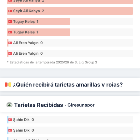
Seyit Ali Kahya 2
Seyit Ali Kahya 2
Tugay Keleş 1
Tugay Keleş 1
Ali Eren Yalçın 0
Ali Eren Yalçın 0
* Estadísticas de la temporada 2025/26 de 3. Lig Group 3
¿Quién recibirá tarjetas amarillas y rojas?
Tarjetas Recibidas
-
Giresunspor
Şahin Dik 0
Şahin Dik 0