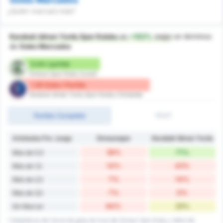
¿Quién marcará más?
Karabuk Idman Yurdu Spor Kulubu
es
+102%
mejor
en términos
de
Goles Marcados
0.64 / partido
Giresun Spor Klubu (Local)
1.29 Goles / Partido
Karabuk Idman Yurdu Spor Kulubu (Visitante)
Partido Completo
1T/2T
Antotados Por Juego
Giresunspor
Karabük İdman Yurdu
36%
71%
Más de 0,5
14%
43%
Más de 1,5
7%
14%
Más de 2,5
7%
0%
Más de 3,5
64%
29%
Sin Marcar
* Estadísticas del récord de goles de local del Giresun Spor Klubu y datos del