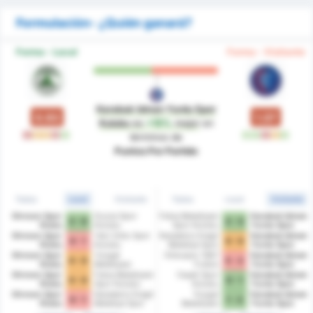
Formulación- ¿Quién ganará?
Forma - Local
Forma - Visitante
Karabuk Idman Yurdu Spor
0.93
1.07
Kulubu
es
+15%
mejor
en
D
E
E
D
V
V
V
D
E
V
términos de
Puntos Por Partido
Todos
Local
Visitante
Todos
Local
Visitante
Giresun Spor
Duzce Spor
Fatsa Belediyesi
Karabuk Idman
2 - 0
2 - 3
Klubu
Kulubu
Spor Kulubu
Yurdu Spor
Kulubu
Giresun Spor
Yeni Ordu Spor
Karadeniz Eregli
Karabuk Idman
0 - 1
0 - 0
Klubu
Kulubu
Belediye Spor
Yurdu Spor
Kulubu
Kulubu
Giresun Spor
Yozgat
Orduspor 1967
Karabuk Idman
0 - 0
5 - 2
Klubu
Belediyesi
Futbol
Yurdu Spor
Bozokspor
Isletmeciligi
Kulubu
Giresun Spor
Fatsa Belediyesi
Cayeli Spor
Karabuk Idman
0 - 0
0 - 1
Spor Kulubu
Klubu
Spor Kulubu
Kulubu
Yurdu Spor
Kulubu
Giresun Spor
Karadeniz Eregli
Yozgat
Karabuk Idman
0 - 1
1 - 2
Klubu
Belediye Spor
Belediyesi
Yurdu Spor
Kulubu
Bozokspor
Kulubu