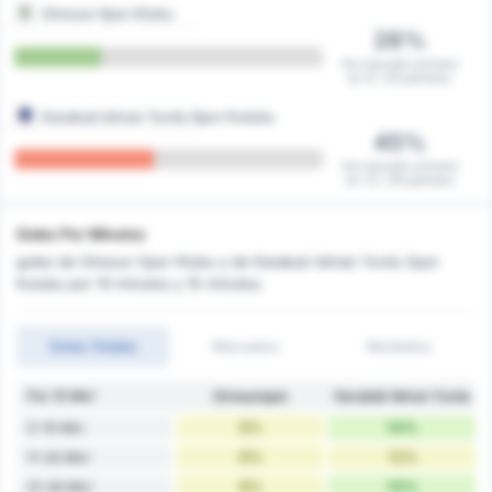
Giresun Spor Klubu
28%
Ha marcado primero
en 8 / 29 partidos
Karabuk Idman Yurdu Spor Kulubu
45%
Ha marcado primero
en 13 / 29 partidos
Goles Por Minutos
goles de Giresun Spor Klubu y de Karabuk Idman Yurdu Spor
Kulubu por 10 minutos y 15 minutos.
Goles Totales
Marcados
Recibidos
Por 10 Min'
Giresunspor
Karabük İdman Yurdu
6%
14%
0-10 Min
6%
12%
11-20 Min'
8%
14%
21-30 Min'