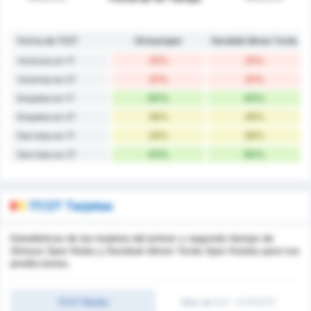
Forma de 1T/2T
Giresunspor
Karabük İdman Yurdu
21%
21%
Victorias en 1T
21%
21%
Victorias en 2T
50%
43%
Empates en 1T
36%
28%
Empates en 2T
29%
36%
Derrotas en 1T
43%
50%
Derrotas en 2T
1T/2T Tarjetas
Estadísticas de las tarjetas del primer y segundo tiempo de
Giresun Spor Klubu y Karabuk Idman Yurdu Spor Kulubu para tus
predicciones.
1T/2T Medio
Más de 0.5 ~ 3 (1T/2T)