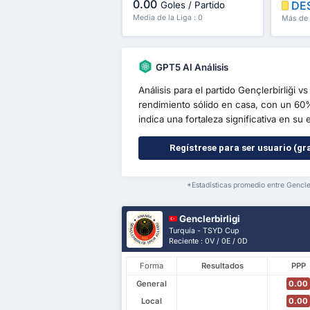
0.00
DE
Goles / Partido
Media de la Liga : 0
Más de 
GPT5 AI Análisis
Análisis para el partido Gençlerbirliği
rendimiento sólido en casa, con un 60%
indica una fortaleza significativa en su 
Regístrese para ser usuario (gra
*Estadísticas promedio entre Gencle
Genclerbirligi
Turquía - TSYD Cup
Reciente : 0V / 0E / 0D
Forma
Resultados
PPP
General
0.00
Local
0.00