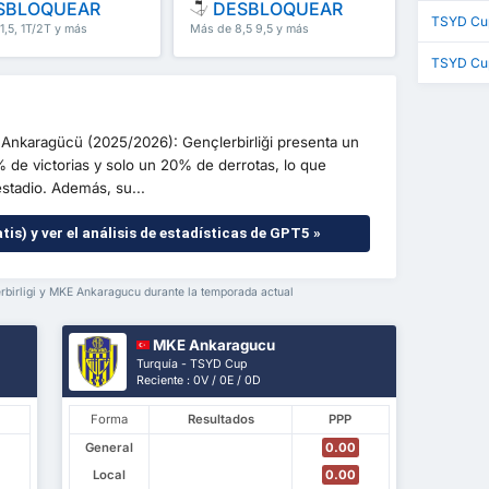
SBLOQUEAR
DESBLOQUEAR
TSYD Cu
1,5, 1T/2T y más
Más de 8,5 9,5 y más
TSYD Cu
 vs Ankaragücü (2025/2026): Gençlerbirliği presenta un
 de victorias y solo un 20% de derrotas, lo que
estadio. Además, su...
tis) y ver el análisis de estadísticas de GPT5 »
rbirligi y MKE Ankaragucu durante la temporada actual
MKE Ankaragucu
Turquía - TSYD Cup
Reciente : 0V / 0E / 0D
Forma
Resultados
PPP
General
0.00
Local
0.00