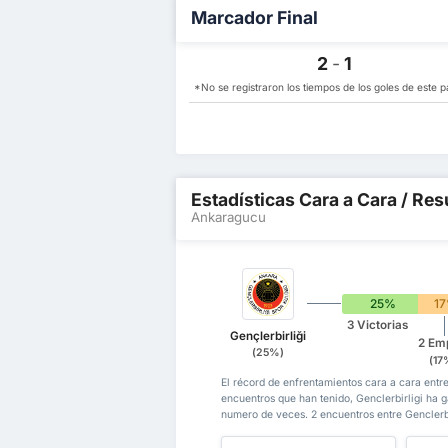
Marcador Final
2
-
1
*No se registraron los tiempos de los goles de este pa
Estadísticas Cara a Cara / Res
Ankaragucu
25%
1
3 Victorias
Gençlerbirliği
2 Em
(25%)
(17
El récord de enfrentamientos cara a cara entr
encuentros que han tenido, Genclerbirligi h
numero de veces. 2 encuentros entre Gencler