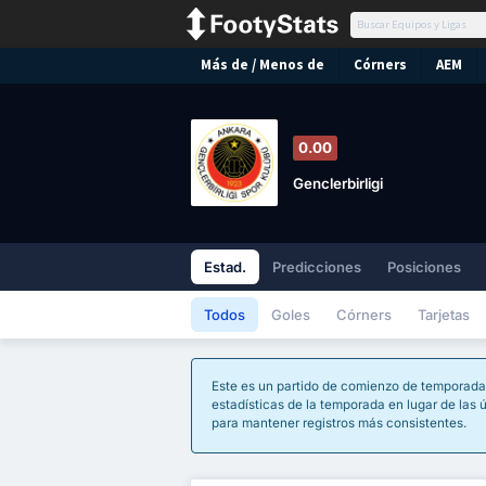
Más de / Menos de
Córners
AEM
0.00
Genclerbirligi
Estad.
Predicciones
Posiciones
Todos
Goles
Córners
Tarjetas
Este es un partido de comienzo de temporada
estadísticas de la temporada en lugar de las ú
para mantener registros más consistentes.