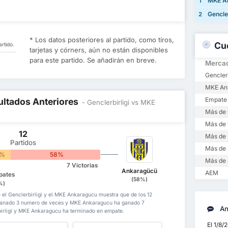
MKE A
1
Gencler
2
* Los datos posteriores al partido, como tiros,
Cu
rtido.
tarjetas y córners, aún no están disponibles
para este partido. Se añadirán en breve.
Merca
Genclerb
MKE Ank
Empate
ultados Anteriores
- Genclerbirligi vs MKE
Más de 
Más de 
12
Más de 
Partidos
Más de 
7%
58%
Más de 
7 Victorias
Ankaragücü
AEM
pates
(58%)
%)
e el Genclerbirligi y el MKE Ankaragucu muestra que de los 12
a ganado 3 numero de veces y MKE Ankaragucu ha ganado 7
Aná
birligi y MKE Ankaragucu ha terminado en empate.
El 1/8/