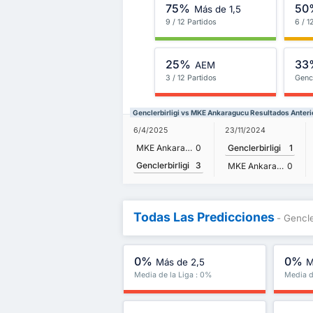
75%
50
Más de 1,5
9 / 12 Partidos
6 / 1
25%
33
AEM
3 / 12 Partidos
Gencl
Genclerbirligi vs MKE Ankaragucu Resultados Anteri
6/4/2025
23/11/2024
MKE Ankaragucu
0
Genclerbirligi
1
Genclerbirligi
3
MKE Ankaragucu
0
Todas Las Predicciones
- Gencl
0%
0%
Más de 2,5
M
Media de la Liga : 0%
Media d