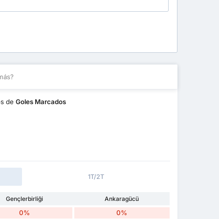
más?
os de
Goles Marcados
1T/2T
Gençlerbirliği
Ankaragücü
0%
0%