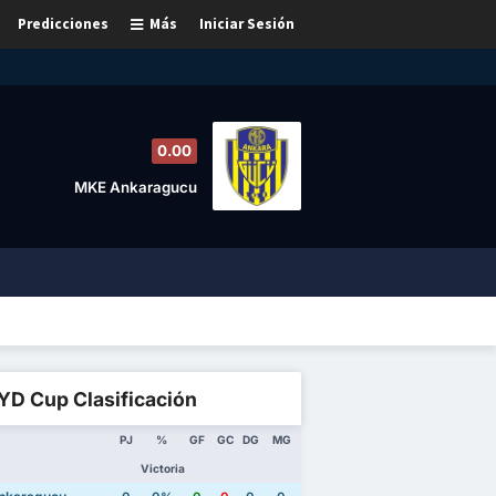
Predicciones
Más
Iniciar Sesión
0.00
MKE Ankaragucu
YD Cup Clasificación
PJ
%
GF
GC
DG
MG
Victoria