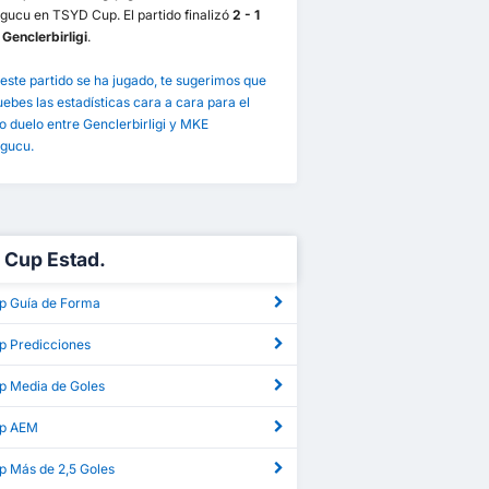
gucu en TSYD Cup. El partido finalizó
2 - 1
 Genclerbirligi
.
este partido se ha jugado, te sugerimos que
bes las estadísticas cara a cara para el
 duelo entre Genclerbirligi y MKE
gucu.
7/8/2021
12/9/2021
11/4/2021
MKE Ankaragucu
0
irligi
0
MKE Ankaragucu
2
MKE Ankaragucu
2
Cup Estad.
MKE Ankaragucu
3
Genclerbirligi
0
Genclerbirligi
0
Genclerbirligi
1
 Guía de Forma
 Predicciones
 Media de Goles
p AEM
 Más de 2,5 Goles