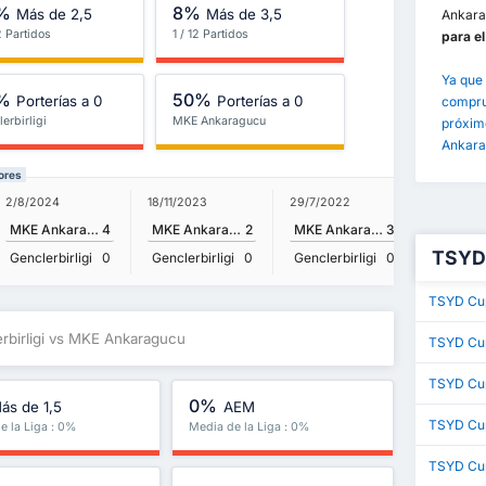
%
8%
Más de 2,5
Más de 3,5
Ankara
2 Partidos
1 / 12 Partidos
para el
Ya que 
%
50%
Porterías a 0
Porterías a 0
comprue
erbirligi
MKE Ankaragucu
próximo
Ankara
ores
2/8/2024
18/11/2023
29/7/2022
6/2/2022
MKE Ankaragucu
4
MKE Ankaragucu
2
MKE Ankaragucu
3
Genclerb
TSYD 
Genclerbirligi
0
Genclerbirligi
0
Genclerbirligi
0
TSYD Cup
erbirligi vs MKE Ankaragucu
TSYD Cup
TSYD Cup
0%
ás de 1,5
AEM
TSYD Cu
e la Liga : 0%
Media de la Liga : 0%
TSYD Cup