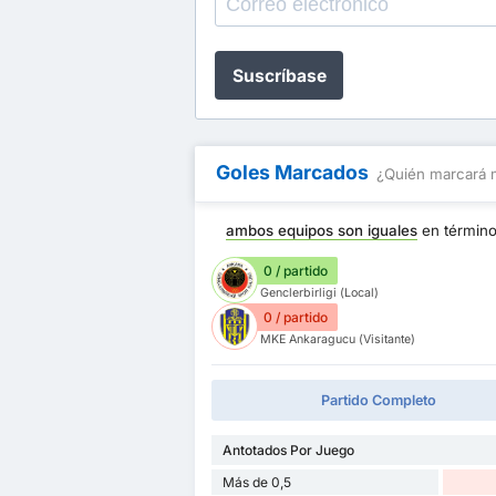
Suscríbase
Goles Marcados
¿Quién marcará 
ambos equipos son iguales
en términ
0 / partido
Genclerbirligi (Local)
0 / partido
MKE Ankaragucu (Visitante)
Partido Completo
Antotados Por Juego
Más de 0,5