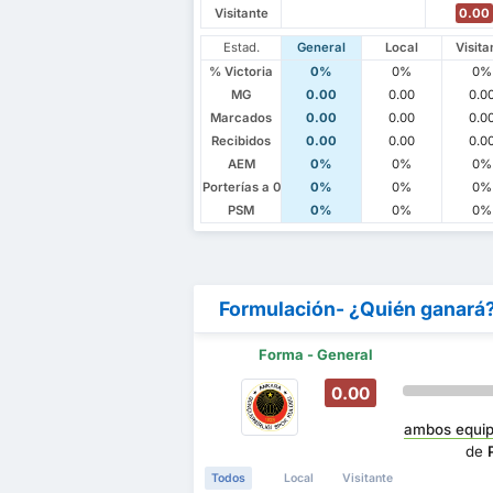
Visitante
0.00
Estad.
General
Local
Visita
% Victoria
0%
0%
0%
MG
0.00
0.00
0.0
Marcados
0.00
0.00
0.0
Recibidos
0.00
0.00
0.0
AEM
0%
0%
0%
Porterías a 0
0%
0%
0%
PSM
0%
0%
0%
Formulación- ¿Quién ganará
Forma - General
0.00
ambos equip
de
Todos
Local
Visitante