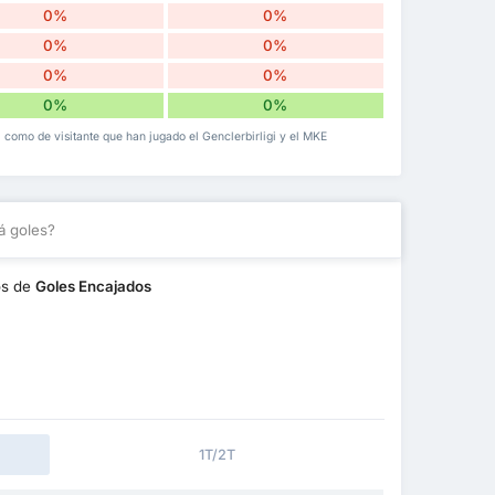
0%
0%
0%
0%
0%
0%
0%
0%
al como de visitante que han jugado el Genclerbirligi y el MKE
á goles?
os de
Goles Encajados
1T/2T