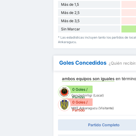
Más de 1,5
Más de 2,5
Más de 3,5
Sin Marcar
* Las estadísticas incluyen tanto los partidos de loc
Ankaragucu.
Goles Concedidos
¿Quién recibir
ambos equipos son iguales
en términ
0 Goles /
Genclerbirligi (Local)
Partido
0 Goles /
MKE Ankaragucu (Visitante)
Partido
Partido Completo