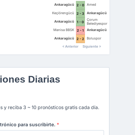
Ankaragücü
Amed
2 - 0
Keçiörengücü
Ankaragücü
2 - 3
Çorum
Ankaragücü
1 - 0
Belediyespor
Manisa BBSK
Ankaragücü
2 - 1
Ankaragücü
Boluspor
2 - 2
Anterior
Siguiente
iones Diarias
s y reciba 3 ~ 10 pronósticos gratis cada día.
ctrónico para suscribirte.
*