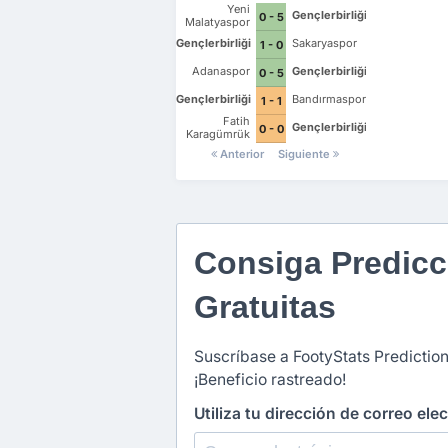
Yeni
Gençlerbirliği
0 - 5
Malatyaspor
Gençlerbirliği
Sakaryaspor
1 - 0
Adanaspor
Gençlerbirliği
0 - 5
Gençlerbirliği
Bandırmaspor
1 - 1
Fatih
Gençlerbirliği
0 - 0
Karagümrük
Anterior
Siguiente
Consiga Predicc
Gratuitas
Suscríbase a FootyStats Prediction
¡Beneficio rastreado!
Utiliza tu dirección de correo ele