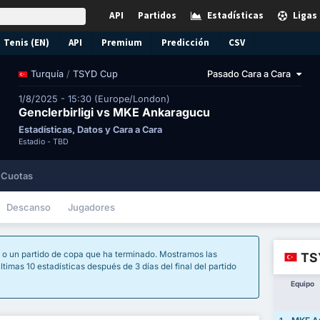
API
Partidos
Estadísticas
Ligas
Tenis (EN)
API
Premium
Predicción
CSV
/
TSYD Cup
Pasado Cara a Cara
Turquía
1/8/2025 - 15:30 (Europe/London)
Genclerbirligi vs MKE Ankaragucu
Estadísticas, Datos y Cara a Cara
Estadio -
TBD
Cuotas
Descanso
Jugadores
 o un partido de copa que ha terminado. Mostramos las
TS
ltimas 10 estadísticas después de 3 días del final del partido
Equipo