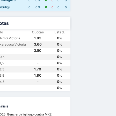
nkaragucu
0
0%
0
0
0
0
birligi
0
0%
0
0
0
0
otas
do
Cuotas
Estad.
1.83
0
irligi Victoria
%
3.60
0
aragucu Victoria
%
3.50
0
%
-
0
0,5
%
-
0
1,5
%
1.70
0
2,5
%
1.80
0
3,5
%
-
0
4,5
%
-
0
%
lisis
2025, Genclerbirligi jugó contra MKE