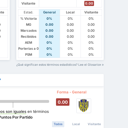
Visitante
0.00
nte
Estad.
General
Local
Visitante
% Victoria
0%
0%
0%
0
MG
0.00
0.00
0.00
0
Marcados
0.00
0.00
0.00
0
Recibidos
0.00
0.00
0.00
AEM
0%
0%
0%
Porterías a 0
0%
0%
0%
PSM
0%
0%
0%
¿Qué significan estos términos estadísticos? Lee el Glosario
?
Forma - General
0.00
os son iguales
en términos
Puntos Por Partido
Todos
Local
Visitante