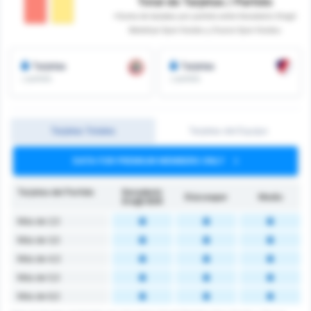
Total de Tarjetas / Partido
*Suma de tarjetas por partido entre Karadeniz Eregli
Belediye Spor Kulubu y Duzce Spor Kulubu
Tarjetas
Tarjetas
/ partido
/ partido
Tarjetas Totales
Tarjetas del Equipo
DATA FOR PREMIUM MEMBERS ONLY
Tarjetas del Partido
Karadeniz
Düzcespor
Medio
Ereğli BSK
Más de 2,5
Más de 3,5
Más de 4,5
Más de 5,5
Más de 6,5