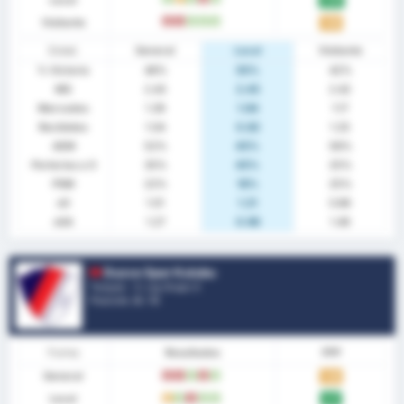
Visitante
D
D
V
V
V
1.58
Estad.
General
Local
Visitante
% Victoria
48%
55%
42%
MG
2.43
2.45
2.42
Marcados
1.39
1.64
1.17
Recibidos
1.04
0.82
1.25
AEM
52%
45%
58%
Porterías a 0
35%
45%
25%
PSM
22%
18%
25%
xG
1.01
1.21
0.86
xGA
1.27
0.98
1.49
Duzce Spor Kulubu
Turquía - 3. Lig Grupo 3
Posición.
8
/ 16
Forma
Resultados
PPP
General
D
D
V
D
V
1.39
Local
E
V
D
V
V
2.17