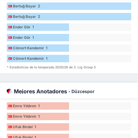
Bertuğ Bayar 2
Bertuğ Bayar 2
Ender Gör 1
Ender Gör 1
Cömert Kandemir 1
Cömert Kandemir 1
* Estadísticas de la temporada 2025/26 de 3. Lig Group 3
Mejores Anotadores
-
Düzcespor
Emre Yıldırım 1
Emre Yıldırım 1
Ufuk Birdal 1
Ufuk Birdal 1