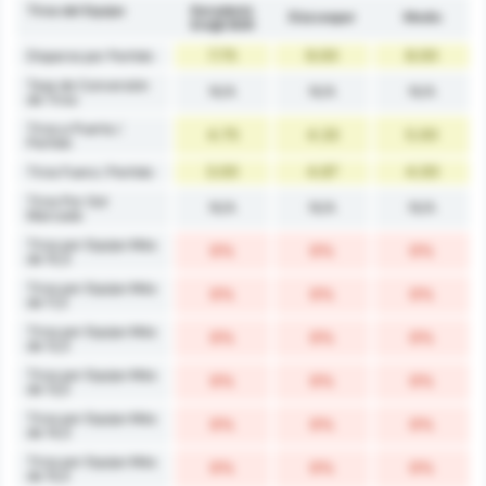
Tiros del Equipo
Karadeniz
Düzcespor
Medio
Ereğli BSK
7.75
9.00
8.00
Disparos por Partido
Tasa de Conversión
N/A
N/A
N/A
de Tiros
Tiros a Puerta /
4.75
4.33
5.00
Partido
3.00
4.67
4.00
Tiros Fuera / Partido
Tiros Por Gol
N/A
N/A
N/A
Marcado
Tiros por Equipo Más
0%
0%
0%
de 10,5
Tiros por Equipo Más
0%
0%
0%
de 11,5
Tiros por Equipo Más
0%
0%
0%
de 12,5
Tiros por Equipo Más
0%
0%
0%
de 13,5
Tiros por Equipo Más
0%
0%
0%
de 14,5
Tiros por Equipo Más
0%
0%
0%
de 15,5