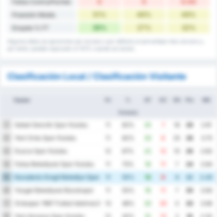
0
0
0.00
Faltas Contra/Partido
51%
46%
49%
Posesión Media
36%
27%
32%
Empate % FT
Algunos datos se aproximan por exceso o por defecto al porcentaje más cercano y,
por tanto, pueden equivaler al 101% cuando se suman.
Clasificación Local / Clasificación Visitante
Equipo
PJ
%
GF
GC
DG
Pts
MG
Victoria
Sebat Genclik Spor Kulubu
1
11
82%
25
7
18
29
2.91
Yeni Ordu Spor Kulubu
2
11
82%
33
8
25
28
3.73
Duzce Spor Kulubu
3
12
67%
22
12
10
26
2.83
Fatsa Belediyesi Spor Kulubu
4
11
73%
18
11
7
24
2.64
Karadeniz Eregli Belediye Spor Kulubu
5
11
55%
18
9
9
22
2.45
Yozgat Belediyesi Bozokspor
6
11
55%
18
11
7
20
2.64
Orduspor 1967 Futbol Isletmeciligi Spor Kulubu
7
13
46%
20
20
0
20
3.08
Yeni Amasya Spor Kulubu
8
12
42%
15
13
2
19
2.33