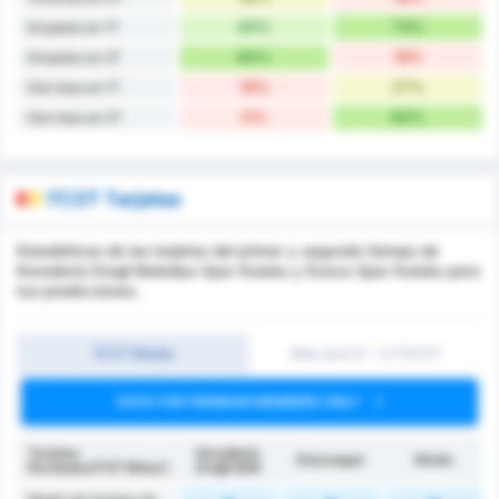
45%
73%
Empates en 1T
64%
18%
Empates en 2T
18%
27%
Derrotas en 1T
0%
64%
Derrotas en 2T
1T/2T Tarjetas
Estadísticas de las tarjetas del primer y segundo tiempo de
Karadeniz Eregli Belediye Spor Kulubu y Duzce Spor Kulubu para
tus predicciones.
1T/2T Medio
Más de 0.5 ~ 3 (1T/2T)
DATA FOR PREMIUM MEMBERS ONLY
Tarjetas
Karadeniz
Düzcespor
Medio
Recibidas(1ª/2ª Mitad )
Ereğli BSK