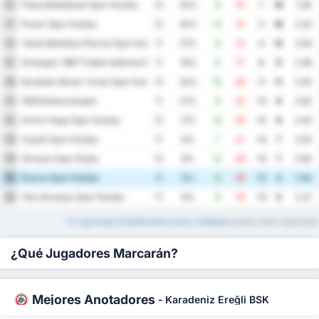
Fatsa Belediyesi Spor Kulubu
6
12
33%
9
10
-1
16
1.58
Pazar Spor Kulubu
7
12
42%
12
15
-3
16
2.25
Tokat Belediye Plevne Spor Kulubu
8
11
27%
9
13
-4
12
2.00
Orduspor 1967 Futbol Isletmeciligi Spor Kulubu
9
11
18%
9
17
-8
11
2.36
Karabuk Idman Yurdu Spor Kulubu
10
12
25%
15
26
-11
11
3.42
1926 Bulancakspor
11
11
27%
9
22
-13
9
2.82
Artvin Hopa Spor Kulubu
12
12
17%
10
20
-10
8
2.50
Cayeli Spor Kulubu
13
11
9%
7
21
-14
7
2.55
Giresun Spor Klubu
14
13
8%
12
26
-14
7
2.92
Duzce Spor Kulubu
15
11
9%
3
15
-12
6
1.64
Yeni Amasya Spor Kulubu
16
11
9%
6
19
-13
5
2.27
*
3. Lig Group 3 Clasificación Local y Visitante
también están disponibles
¿Qué Jugadores Marcarán?
Mejores Anotadores
-
Karadeniz Ereğli BSK