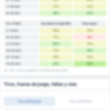
11%
12%
71-80 Min'
16%
23%
81-90 Min'
Por 15 Min'
Karadeniz Ereğli BSK
Düzcespor
18%
15%
0-15 Min
11%
8%
16-30 Min'
25%
13%
31-45 Min'
11%
19%
46-60 Min'
13%
12%
61-75 Min'
23%
33%
76-90 Min'
45' y 90' incluye los goles en el tiempo de descuento.
Tiros, fueras de juego, faltas y más
Tiros del Equipo
Tiros de Partido