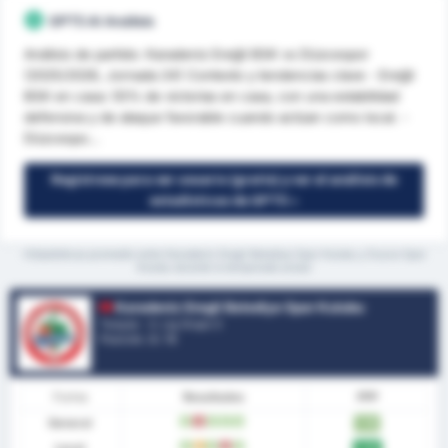
GPT5 AI Análisis
Análisis de partido: Karadeniz Ereğli BSK vs Düzcespor
(2025/2026, Jornada 24) Contexto y tendencias clave - Ereğli
BSK en casa: 55% de victorias en casa, con una estabilidad
defensiva y de ataque favorable cuando actúan como local. -
Düzcespo...
Regístrese para ser usuario (gratis) y ver el análisis de
estadísticas de GPT5 »
*Estadísticas promedio entre Karadeniz Eregli Belediye Spor Kulubu y Duzce Spor
Kulubu durante la temporada actual
Karadeniz Eregli Belediye Spor Kulubu
Turquía - 3. Lig Grupo 3
Posición.
3
/ 16
Forma
Resultados
PPP
General
V
D
V
V
V
1.78
Local
V
E
V
D
V
2.00