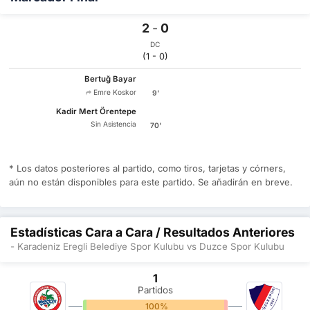
2
-
0
DC
(1 - 0)
Bertuğ Bayar
Emre Koskor
9'
Kadir Mert Örentepe
Sin Asistencia
70'
* Los datos posteriores al partido, como tiros, tarjetas y córners,
aún no están disponibles para este partido. Se añadirán en breve.
Estadísticas Cara a Cara / Resultados Anteriores
- Karadeniz Eregli Belediye Spor Kulubu vs Duzce Spor Kulubu
1
Partidos
0%
100%
0%