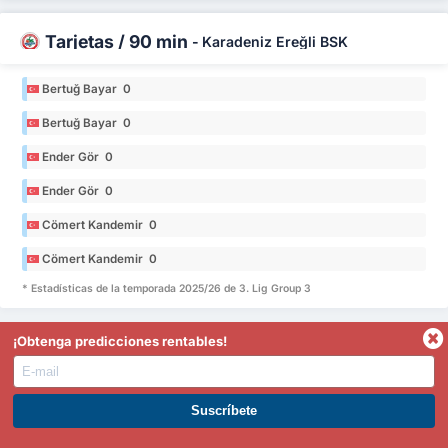
Tarjetas / 90 min
-
Karadeniz Ereğli BSK
Bertuğ Bayar 0
Bertuğ Bayar 0
Ender Gör 0
Ender Gör 0
Cömert Kandemir 0
Cömert Kandemir 0
* Estadísticas de la temporada 2025/26 de 3. Lig Group 3
¡Obtenga predicciones rentables!
Tarjetas / 90 min
-
Düzcespor
Bilal Musa Şentürk 2
ÚNETE A PREMIUM. GANA AHORA.
Bilal Musa Şentürk 2