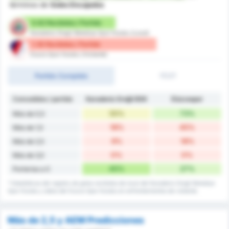
términos de
Goles Encajados
0.82 Recibidos / Partido
Karadeniz Eregli Belediye Spor Kulubu (Local)
1.36 Recibidos / Partido
Duzce Spor Kulubu (Visitante)
Partido Completo
1T/2T
Concedidos / partido
Karadeniz Ereğli BSK
Düzcespor
55%
73%
Más de 0,5
18%
45%
Más de 1,5
9%
18%
Más de 2,5
0%
0%
Más de 3,5
45%
27%
Porterías a 0
* Estadísticas del registro de goles recibidos de local del Karadeniz Eregli Belediye
Spor Kulubu y datos del Duzce Spor Kulubu en enfrentamientos de visitante.
Más de 2,5 y AEM Predicciones