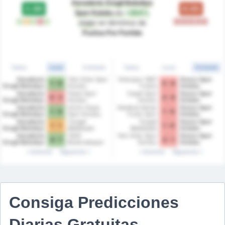
Karadeniz Eregli Belediye
2.00
0.55
Spor Kulubu
es
+264%
V
E
V
D
V
D
D
D
D
D
mejor
en términos de
Puntos Por Partido
Todos
Local
Visitante
Todos
Local
Visitante
Karadeniz
Yeni Ordu Spor
Orduspor 1967
Duzce Spor
1 - 0
2 - 0
Eregli Belediye
Kulubu
Futbol
Kulubu
Spor Kulubu
Isletmeciligi
Karadeniz
Pazar Spor
Cayeli Spor
Duzce Spor
0 - 3
3 - 0
Spor Kulubu
Eregli Belediye
Kulubu
Kulubu
Kulubu
Spor Kulubu
Karadeniz
Artvin Hopa
Karabuk Idman
Duzce Spor
1 - 0
1 - 0
Eregli Belediye
Spor Kulubu
Yurdu Spor
Kulubu
Spor Kulubu
Kulubu
Karadeniz
Yozgat
Yozgat
Duzce Spor
1 - 1
1 - 0
Eregli Belediye
Belediyesi
Belediyesi
Kulubu
Spor Kulubu
Bozokspor
Bozokspor
Karadeniz
1926
Yeni Ordu Spor
Duzce Spor
4 - 1
3 - 1
Eregli Belediye
Bulancakspor
Kulubu
Kulubu
Spor Kulubu
Anterior
Siguiente
Anterior
Siguiente
Consiga Predicciones
Diarias Gratuitas