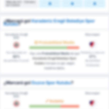
Más de 4,5 - Córners
en Contra
¿Marcará gol
Karadeniz Eregli Belediye Spor
Kulubu
?
Karadeniz Ereğli
Düzcespor
BSK
Probabilidad Media
Ha marcado en
Portería a cero en
Hay una
Probabilidad Media
de que
82%
27%
Karadeniz Eregli Belediye Spor
de partidos (Local)
de partidos
Kulubu
marque un gol, según
(Visitante)
nuestros datos.
¿Marcará gol
Duzce Spor Kulubu
?
Karadeniz Ereğli
Düzcespor
BSK
Incierto