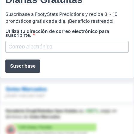
Suscríbase a FootyStats Predictions y reciba 3 ~ 10
pronósticos gratis cada día. ¡Beneficio rastreado!
Utiliza tu dirección de correo electrónico para
suscribirte.
*
Suscríbase
Goles Marcados
¿Quién marcará más?
Karadeniz Eregli Belediye Spor Kulubu
es
+507%
mejor
en
términos de
Goles Marcados
1.64 Goles / Partido
Karadeniz Eregli Belediye Spor Kulubu (Local)