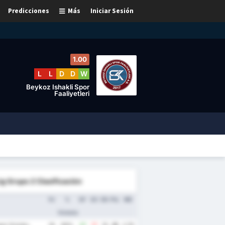
Predicciones
Más
Iniciar Sesión
1.00
L
L
D
D
W
Beykoz Ishakli Spor
Faaliyetleri
ig Grupo 2 Clasificación
PJ
%
GF
GC
DG
Pts
MG
Victoria