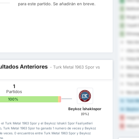
Silivri
1
para este partido. Se añadirán en breve.
Balikes
2
Mugla 
3
Cayeli 
4
Etimesg
5
Yeni A
6
Utas U
7
Fatsa B
8
ultados Anteriores
- Turk Metal 1963 Spor vs
Mazidag
9
1954 Ke
10
Tire 20
11
1
Partidos
Nevsehi
12
100%
0%
0%
Turk Me
13
Beykoz İshaklıspor
Beykoz 
14
(0%)
Inegol 
15
 el Turk Metal 1963 Spor y el Beykoz Ishakli Spor Faaliyetleri
Adiyam
16
do, Turk Metal 1963 Spor ha ganado 1 numero de veces y Beykoz
 de veces. 0 encuentros entre Turk Metal 1963 Spor y Beykoz
te.