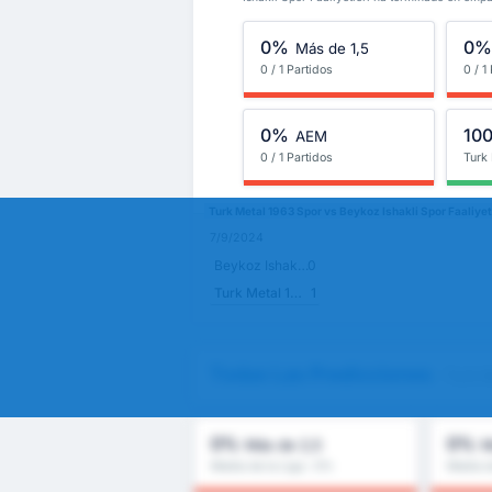
0%
0
Más de 1,5
0 / 1 Partidos
0 / 1
0%
10
AEM
0 / 1 Partidos
Turk
Turk Metal 1963 Spor vs Beykoz Ishakli Spor Faaliyet
7/9/2024
Beykoz Ishakli Spor Faaliyetleri
0
Turk Metal 1963 Spor
1
Todas Las Predicciones
- Turk M
0%
0%
Más de 2,5
M
Media de la Liga : 0%
Media d