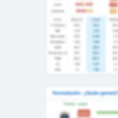
Local
0.63
D
D
E
D
D
Visitante
1.14
D
D
D
E
E
Estad.
General
Local
Visita
% Victoria
20%
13%
29
MG
2.47
2.13
2.8
Marcados
0.87
0.63
1.14
Recibidos
1.60
1.50
1.71
AEM
40%
38%
43
Porterías a 0
27%
25%
29
PSM
40%
50%
29
xG
1.38
1.37
1.4
xGA
1.2
1.16
1.3
Formulación- ¿Quién ganará
Forma - Local
0.63