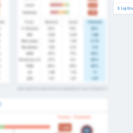
Local
0.57
D
D
D
E
V
3. Lig Gr
Visitante
1.00
D
D
E
E
V
nte
Estad.
General
Local
Visitante
%
% Victoria
20%
14%
25%
6
MG
2.60
3.43
1.88
Marcados
1.00
1.29
0.75
Recibidos
1.60
2.14
1.13
%
AEM
47%
71%
25%
%
Porterías a 0
27%
0%
50%
%
PSM
40%
29%
50%
xG
1.46
1.74
1.1
xGA
1.51
1.47
1.57
¿Qué significan estos términos estadísticos? Lee el Glosario
?
Forma - Visitante
1.00