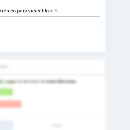
ctrónico para suscribirte.
*
más?
9%
mejor
en términos de
Goles Marcados
1T/2T