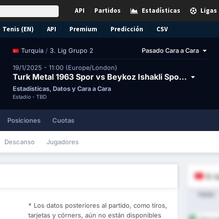
API
Partidos
Estadísticas
Ligas
Tenis (EN)
API
Premium
Predicción
CSV
/
3. Lig Grupo 2
Pasado Cara a Cara
Turquía
19/1/2025 - 11:00 (Europe/London)
Turk Metal 1963 Spor vs Beykoz Ishakli Spor Faaliyetleri
Estadísticas, Datos y Cara a Cara
Estadio -
TBD
Posiciones
Cuotas
Descanso
Jugadores
3. L
Equipo
* Los datos posteriores al partido, como tiros,
tarjetas y córners, aún no están disponibles