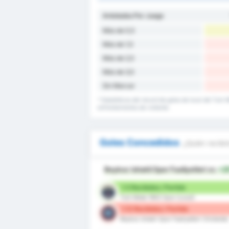
Antotados Por Juego
Más de 0,5
Más de 1,5
Más de 2,5
Más de 3,5
Sin Marcar
* Estadísticas del récord de goles de local del Turk 
enfrentamientos de visitante.
Goles Concedidos
¿Quién recibir
Beykoz Ishakli Spor Faaliyetleri
es
+2
1.5 Recibidos / Partido
Turk Metal 1963 Spor (Local)
1.13 Recibidos / Partido
Beykoz Ishakli Spor Faaliyetleri (Visitante)