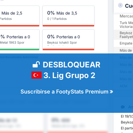
Cu
%
0%
Más de 2,5
Más de 3,5
Merca
 Partidos
0 / 1 Partidos
Turk Me
Victoria
Beykoz 
0%
0%
Porterías a 0
Porterías a 0
Faaliyet
 Metal 1963 Spor
Beykoz Ishakli Spor
Empate
Faaliyetleri
Más de 
Más de 
leri Resultados Anteriores
DESBLOQUEAR
Más de 
Más de 
3. Lig Grupo 2
Más de 
AEM
Suscribirse a FootyStats Premium
etal 1963 Spor vs Beykoz Ishakli Spor Faaliyetleri
Aná
El 19/1
0%
ás de 1,5
AEM
Beykoz 
e la Liga : 0%
Media de la Liga : 0%
El part