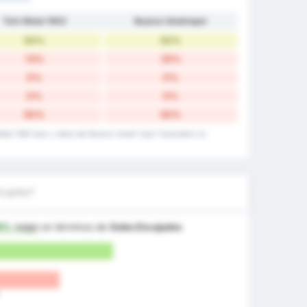
Türk Metal 1963
Beykoz İshaklıspor
50%
50%
13%
25%
0%
0%
0%
0%
50%
50%
Metal 1963 Spor y datos del Beykoz Ishakli Spor Faaliyetleri en
á goles?
5%
mejor
en términos de
Goles Encajados