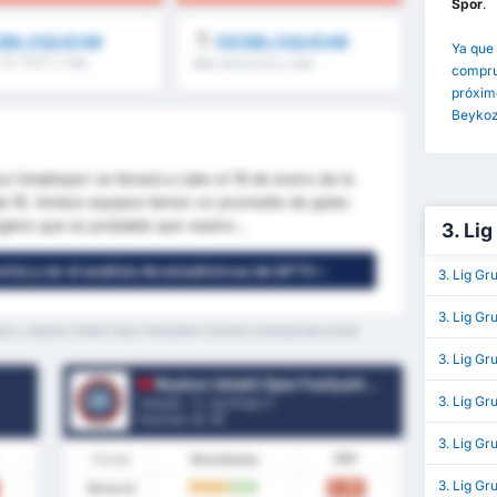
Spor
.
SBLOQUEAR
DESBLOQUEAR
Ya que 
1,5, 1T/2T y más
Más de 8,5 9,5 y más
comprue
próximo
Beykoz 
z İshaklıspor se llevará a cabo el 19 de enero de la
a 16. Ambos equipos tienen un promedio de goles
giere que es probable que veamo...
3. Li
tis) y ver el análisis de estadísticas de GPT5 »
3. Lig Gr
3. Lig Gr
por y Beykoz Ishakli Spor Faaliyetleri durante la temporada actual
3. Lig Gr
Beykoz Ishakli Spor Faaliyetleri
3. Lig G
Turquía - 3. Lig Grupo 2
Posición.
0
/ 16
3. Lig Gr
Forma
Resultados
PPP
3. Lig Gr
General
0.80
E
E
E
V
V