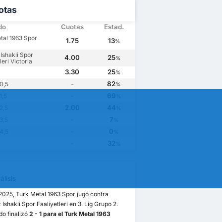
otas
do
Cuotas
Estad.
tal 1963 Spor
1.75
13
%
Ishakli Spor
4.00
25
%
leri Victoria
3.30
25
%
-
82
0,5
%
-
69
1,5
%
2.00
44
2,5
%
-
7
3,5
%
-
0
4,5
%
-
32
%
lisis
/2025, Turk Metal 1963 Spor jugó contra
Ishakli Spor Faaliyetleri en 3. Lig Grupo 2.
ido finalizó
2 - 1 para el Turk Metal 1963