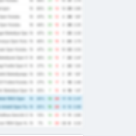
spor Kulubu
16
56%
27
17
10
31
2.75
irspor
15
60%
28
14
14
29
2.80
Spor Kulubu
15
47%
16
12
4
26
1.87
Spor Kulubu
16
44%
20
16
4
26
2.25
ut Belediye Spor Kulubu
15
47%
20
13
7
25
2.20
masya Spor Kulubu
15
40%
23
18
5
24
2.73
sak Spor Kulubu
15
47%
24
14
10
23
2.53
elediyesi Spor Kulubu
15
40%
22
15
7
22
2.47
i Fosfat Spor Kulubu
15
27%
10
8
2
22
1.20
lkit Belediyespor
15
33%
15
13
2
21
1.87
21 Futbol Kulubu
15
27%
19
17
2
18
2.40
r Belediye Spor
15
20%
7
15
-8
16
1.47
tal 1963 Spor
15
20%
13
24
-11
13
2.47
Ishakli Spor Faaliyetleri
15
20%
15
24
-9
12
2.60
Kafkas Genclik Spor Kulubu
15
13%
14
25
-11
11
2.60
an 1954 Spor Kulubu
15
7%
11
39
-28
6
3.33