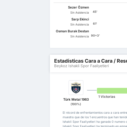
Sezer Özmen
45'
Sin Asistencia
Sarp Ekinci
61'
Sin Asistencia
Osman Burak Destan
90+3'
Sin Asistencia
Estadísticas Cara a Cara / Res
Beykoz Ishakli Spor Faaliyetleri
1 Victorias
Türk Metal 1963
(100%)
El récord de enfrentamientos cara a cara entre
muestra que de los 1 encuentros que han teni
Ishakli Spor Faaliyetleri ha ganado 0 numero
Ishakli Spor Faaliyetleri ha terminado en empa