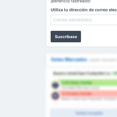
¡Beneficio rastreado!
Utiliza tu dirección de correo ele
Suscríbase
Goles Marcados
¿Quién marcará 
Beykoz Ishakli Spor Faaliyetleri
es
+1
0.63 Goles / Partido
Turk Metal 1963 Spor (Local)
0.75 Goles / Partido
Beykoz Ishakli Spor Faaliyetleri (Visitante)
Partido Completo