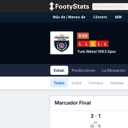
Más de / Menos de
Córners
AEM
0.63
L
L
D
L
L
Turk Metal 1963 Spor
Estad.
Predicciones
La Alineación
Todos
Goles
Córners
Tarjetas
Marcador Final
2
-
1
DC
(0 - 1)