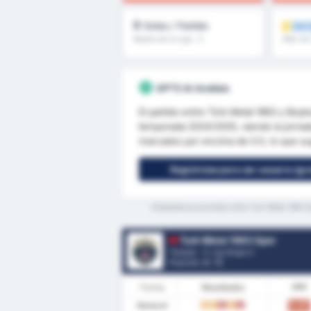
0
DE
Goles / Partido
Media de la Liga : 0
Más de 
GPT5 AI Análisis
El partido entre Türk Metal 1963 y Beyko
temporada 2024/2025, siendo la jornad
marcados por encima de 0.5, lo que su
Regístrese para ser usuario (gra
*Estadísticas promedio entre Turk Metal 1963 S
Turk Metal 1963 Spor
Turquía - 3. Lig Grupo 2
Posición.
0
/ 16
Forma
Resultados
PPP
General
0.87
E
E
D
E
D