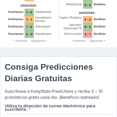
Midtjylland
Beşiktaş
0 - 2
2025/2026
Kasimpasa
Galatasaray
1 - 0
2025/2026
Kocaelispor
Caykur Rizespor
Kasimpasa
Besiktas
1 - 1
2 - 2
Kulubu
Gazisehir
Kasimpasa
Alanyaspor
Besiktas
1 - 0
0 - 2
Gaziantep FK
Kasımpaşa
Kayserispor
Samsunspor
Besiktas
2 - 0
2 - 1
Anterior
Siguiente
Anterior
Siguiente
Consiga Predicciones
Diarias Gratuitas
Suscríbase a FootyStats Predictions y reciba 3 ~ 10
pronósticos gratis cada día. ¡Beneficio rastreado!
Utiliza tu dirección de correo electrónico para
suscribirte.
*