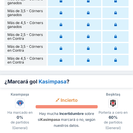
ganados
Más de 3,5 - Córners
ganados
Más de 4,5 - Córners
ganados
Más de 2,5 - Córners
en Contra
Más de 3,5 - Córners
en Contra
Más de 4,5 - Córners
en Contra
¿Marcará gol
Kasimpasa
?
Kasımpaşa
Beşiktaş
Incierto
Ha marcado en
Portería a cero en
Hay mucha
Incertidumbre
sobre
0%
60%
si
Kasimpasa
marcará o no, según
de partidos
de partidos
nuestros datos.
(General)
(General)