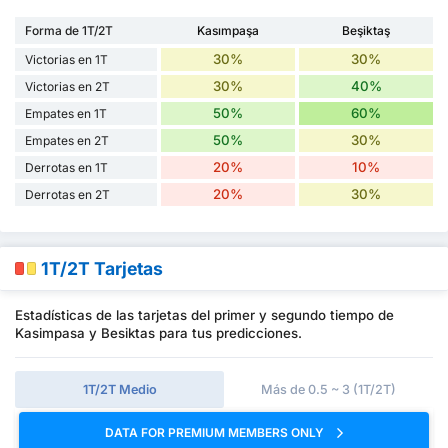
Forma de 1T/2T
Kasımpaşa
Beşiktaş
30%
30%
Victorias en 1T
30%
40%
Victorias en 2T
50%
60%
Empates en 1T
50%
30%
Empates en 2T
20%
10%
Derrotas en 1T
20%
30%
Derrotas en 2T
1T/2T Tarjetas
Estadísticas de las tarjetas del primer y segundo tiempo de
Kasimpasa y Besiktas para tus predicciones.
1T/2T Medio
Más de 0.5 ~ 3 (1T/2T)
DATA FOR PREMIUM MEMBERS ONLY