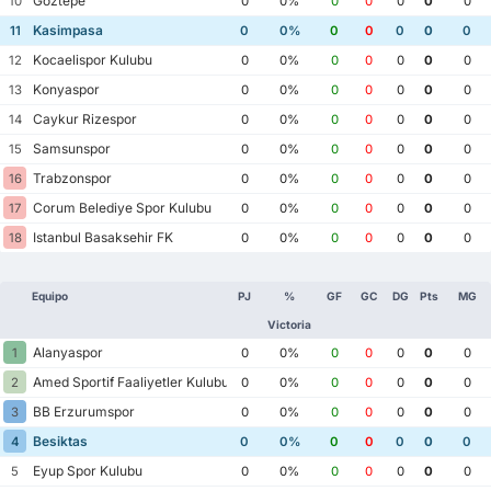
Goztepe
10
0
0%
0
0
0
0
0
Kasimpasa
11
0
0%
0
0
0
0
0
Kocaelispor Kulubu
12
0
0%
0
0
0
0
0
Konyaspor
13
0
0%
0
0
0
0
0
Caykur Rizespor
14
0
0%
0
0
0
0
0
Samsunspor
15
0
0%
0
0
0
0
0
Trabzonspor
16
0
0%
0
0
0
0
0
Corum Belediye Spor Kulubu
17
0
0%
0
0
0
0
0
Istanbul Basaksehir FK
18
0
0%
0
0
0
0
0
Equipo
PJ
%
GF
GC
DG
Pts
MG
Victoria
Alanyaspor
1
0
0%
0
0
0
0
0
Amed Sportif Faaliyetler Kulubu
2
0
0%
0
0
0
0
0
BB Erzurumspor
3
0
0%
0
0
0
0
0
Besiktas
4
0
0%
0
0
0
0
0
Eyup Spor Kulubu
5
0
0%
0
0
0
0
0