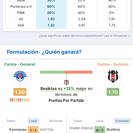
AEM
30%
20%
40%
Porterías a 0
60%
60%
60%
PSM
20%
40%
0%
xG
1.93
2.04
1.81
xGA
1.32
0.91
1.73
¿Qué significan estos términos estadísticos? Lee el Glosario
Formulación- ¿Quién ganará?
Forma - General
Forma - General
Besiktas
es
+13%
mejor
en
1.50
1.70
términos de
Puntos Por Partido
D
E
D
V
E
Todos
Local
Visitante
Todos
Local
Visitante
Hradec Králové
Kasımpaşa
Hull City
Beşiktaş
1 - 1
0 - 1