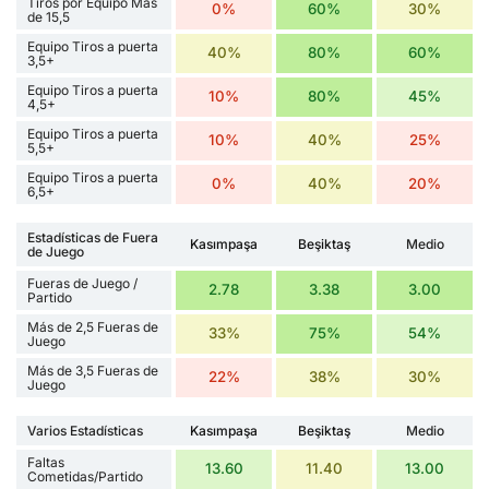
Tiros por Equipo Más
0%
60%
30%
de 15,5
Equipo Tiros a puerta
40%
80%
60%
3,5+
Equipo Tiros a puerta
10%
80%
45%
4,5+
Equipo Tiros a puerta
10%
40%
25%
5,5+
Equipo Tiros a puerta
0%
40%
20%
6,5+
Estadísticas de Fuera
Kasımpaşa
Beşiktaş
Medio
de Juego
Fueras de Juego /
2.78
3.38
3.00
Partido
Más de 2,5 Fueras de
33%
75%
54%
Juego
Más de 3,5 Fueras de
22%
38%
30%
Juego
Varios Estadísticas
Kasımpaşa
Beşiktaş
Medio
Faltas
13.60
11.40
13.00
Cometidas/Partido