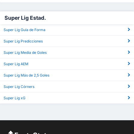
Super Lig Estad.
Super Lig Guía de Forma
Super Lig Predicciones
Super Lig Media de Goles
Super Lig AEM
Super Lig Más de 2,5 Goles
Super Lig Córners
Super Lig xG