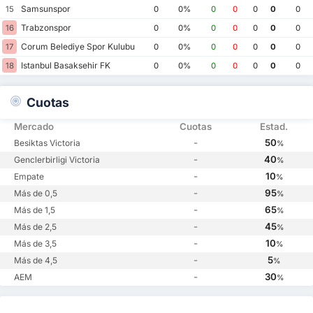
Samsunspor
15
0
0%
0
0
0
0
0
Trabzonspor
16
0
0%
0
0
0
0
0
Corum Belediye Spor Kulubu
17
0
0%
0
0
0
0
0
Istanbul Basaksehir FK
18
0
0%
0
0
0
0
0
Cuotas
Mercado
Cuotas
Estad.
-
50
Besiktas Victoria
%
-
40
Genclerbirligi Victoria
%
-
10
Empate
%
-
95
Más de 0,5
%
-
65
Más de 1,5
%
-
45
Más de 2,5
%
-
10
Más de 3,5
%
-
5
Más de 4,5
%
-
30
AEM
%