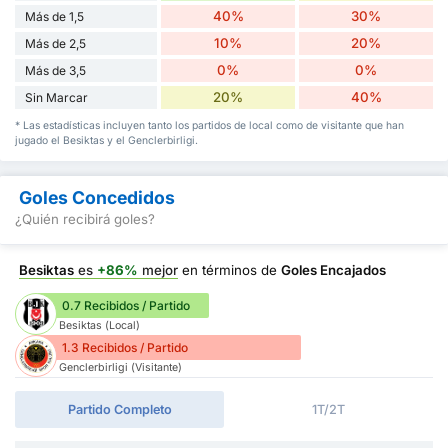
40%
30%
Más de 1,5
10%
20%
Más de 2,5
0%
0%
Más de 3,5
20%
40%
Sin Marcar
* Las estadísticas incluyen tanto los partidos de local como de visitante que han
jugado el Besiktas y el Genclerbirligi.
Goles Concedidos
¿Quién recibirá goles?
Besiktas
es
+86%
mejor
en términos de
Goles Encajados
0.7 Recibidos / Partido
Besiktas (Local)
1.3 Recibidos / Partido
Genclerbirligi (Visitante)
Partido Completo
1T/2T