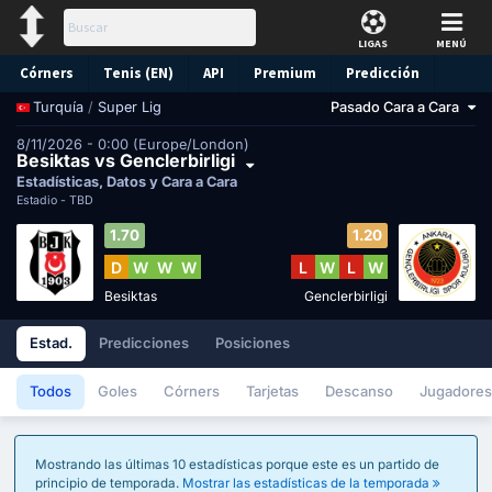
LIGAS
MENÚ
Córners
Tenis (EN)
API
Premium
Predicción
/
Super Lig
Pasado Cara a Cara
Turquía
8/11/2026 - 0:00 (Europe/London)
Besiktas vs Genclerbirligi
Estadísticas, Datos y Cara a Cara
Estadio -
TBD
1.70
1.20
D
W
W
W
L
W
L
W
Besiktas
Genclerbirligi
Estad.
Predicciones
Posiciones
Todos
Goles
Córners
Tarjetas
Descanso
Jugadores
Mostrando las últimas 10 estadísticas porque este es un partido de
principio de temporada.
Mostrar las estadísticas de la temporada