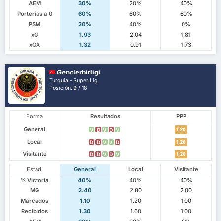
AEM
30%
20%
40%
Porterías a 0
60%
60%
60%
PSM
20%
40%
0%
xG
1.93
2.04
1.81
xGA
1.32
0.91
1.73
Genclerbirligi
Turquía - Super Lig
Posición.
9
/ 18
Forma
Resultados
PPP
General
1.20
V
D
V
D
V
Local
1.20
D
D
V
V
D
Visitante
1.20
D
D
V
D
V
Estad.
General
Local
Visitante
% Victoria
40%
40%
40%
MG
2.40
2.80
2.00
Marcados
1.10
1.20
1.00
Recibidos
1.30
1.60
1.00