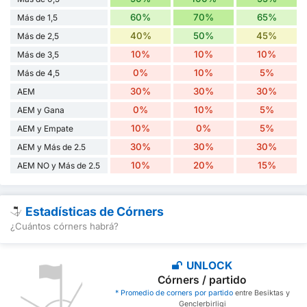
60%
70%
65%
Más de 1,5
40%
50%
45%
Más de 2,5
10%
10%
10%
Más de 3,5
0%
10%
5%
Más de 4,5
30%
30%
30%
AEM
0%
10%
5%
AEM y Gana
10%
0%
5%
AEM y Empate
30%
30%
30%
AEM y Más de 2.5
10%
20%
15%
AEM NO y Más de 2.5
Estadísticas de Córners
¿Cuántos córners habrá?
UNLOCK
Córners / partido
* Promedio de corners por partido
entre Besiktas y
Genclerbirligi