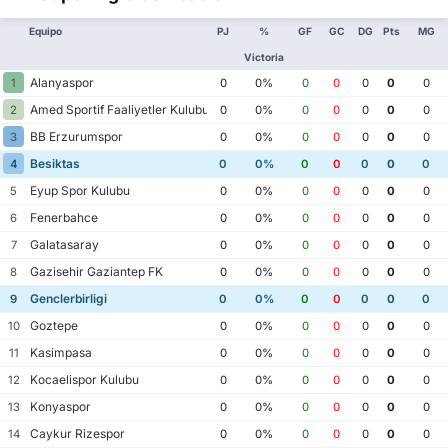
Equipo
PJ
%
GF
GC
DG
Pts
MG
Victoria
Alanyaspor
1
0
0%
0
0
0
0
0
Amed Sportif Faaliyetler Kulubu
2
0
0%
0
0
0
0
0
BB Erzurumspor
3
0
0%
0
0
0
0
0
Besiktas
4
0
0%
0
0
0
0
0
Eyup Spor Kulubu
5
0
0%
0
0
0
0
0
Fenerbahce
6
0
0%
0
0
0
0
0
Galatasaray
7
0
0%
0
0
0
0
0
Gazisehir Gaziantep FK
8
0
0%
0
0
0
0
0
Genclerbirligi
9
0
0%
0
0
0
0
0
Goztepe
10
0
0%
0
0
0
0
0
Kasimpasa
11
0
0%
0
0
0
0
0
Kocaelispor Kulubu
12
0
0%
0
0
0
0
0
Konyaspor
13
0
0%
0
0
0
0
0
Caykur Rizespor
14
0
0%
0
0
0
0
0