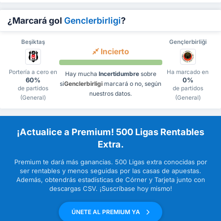
¿Marcará gol
Genclerbirligi
?
Beşiktaş
Gençlerbirliği
Incierto
Portería a cero en
Ha marcado en
Hay mucha
Incertidumbre
sobre
60%
0%
si
Genclerbirligi
marcará o no, según
de partidos
de partidos
nuestros datos.
(General)
(General)
¡Actualice a Premium! 500 Ligas Rentables
Extra.
Premium te dará más ganancias. 500 Ligas extra conocidas por
ser rentables y menos seguidas por las casas de apuestas.
Además, obtendrás estadísticas de Córner y Tarjeta junto con
descargas CSV. ¡Suscríbase hoy mismo!
ÚNETE AL PREMIUM YA