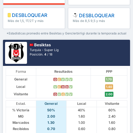
DESBLOQUEAR
DESBLOQUEAR
Más de 1,5, 1T/2T y más
Más de 8,5 9,5 y más
*Estadísticas promedio entre Besiktas y Genclerbirligi durante la temporada actual
Besiktas
Turquía - Super Lig
Posición.
4
/ 18
Forma
Resultados
PPP
General
1.70
D
E
V
V
V
Local
1.40
V
E
D
D
V
Visitante
2.00
D
V
E
V
V
Estad.
General
Local
Visitante
% Victoria
50%
40%
60%
MG
2.00
1.60
2.40
Marcados
1.30
1.00
1.60
Recibidos
0.70
0.60
0.80