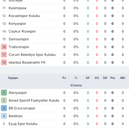
Goztepe
10
0
0%
0
0
0
0
0
Kasimpasa
11
0
0%
0
0
0
0
0
Kocaelispor Kulubu
12
0
0%
0
0
0
0
0
Konyaspor
13
0
0%
0
0
0
0
0
Caykur Rizespor
14
0
0%
0
0
0
0
0
Samsunspor
15
0
0%
0
0
0
0
0
Trabzonspor
16
0
0%
0
0
0
0
0
Corum Belediye Spor Kulubu
17
0
0%
0
0
0
0
0
Istanbul Basaksehir FK
18
0
0%
0
0
0
0
0
Equipo
PJ
%
GF
GC
DG
Pts
MG
Victoria
Alanyaspor
1
0
0%
0
0
0
0
0
Amed Sportif Faaliyetler Kulubu
2
0
0%
0
0
0
0
0
BB Erzurumspor
3
0
0%
0
0
0
0
0
Besiktas
4
0
0%
0
0
0
0
0
Eyup Spor Kulubu
5
0
0%
0
0
0
0
0