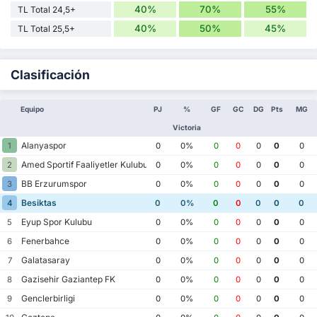
40%
70%
55%
TL Total 24,5+
40%
50%
45%
TL Total 25,5+
Clasificación
Equipo
PJ
%
GF
GC
DG
Pts
MG
Victoria
Alanyaspor
1
0
0%
0
0
0
0
0
Amed Sportif Faaliyetler Kulubu
2
0
0%
0
0
0
0
0
BB Erzurumspor
3
0
0%
0
0
0
0
0
Besiktas
4
0
0%
0
0
0
0
0
Eyup Spor Kulubu
5
0
0%
0
0
0
0
0
Fenerbahce
6
0
0%
0
0
0
0
0
Galatasaray
7
0
0%
0
0
0
0
0
Gazisehir Gaziantep FK
8
0
0%
0
0
0
0
0
Genclerbirligi
9
0
0%
0
0
0
0
0