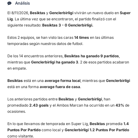
Análisis
El 8/11/2026,
Besiktas
y
Genclerbirligi
vivirán un nuevo duelo en
Super
Lig
. La última vez que se encontraron, el partido finalizó con el
siguiente resultado:
Besiktas 3 - 0 Genclerbirligi.
Estos 2 equipos, se han visto las caras
14 times
en las últimas
temporadas según nuestros datos de futbol.
De los 14 encuentros anteriores,
Besiktas ha ganado 9 partidos
,
mientras que
Genclerbirligi ha ganado 3
. 2 de esos partidos acabaron
en empate.
Besiktas
está en una
average forma local
, mientras que
Genclerbirligi
está en una forma
average fuera de casa
.
Los anteriores partidos entre
Besiktas
y
Genclerbirligi
, han
promediado
2.43 goals
y el Ambos Marcan ha ocurrido en un
43%
de
ocasiones.
En lo que llevamos de temporada en Super Lig,
Besiktas
promedia
1.4
Puntos Por Partido
como local y
Genclerbirligi 1.2 Puntos Por Partido
como visitante.