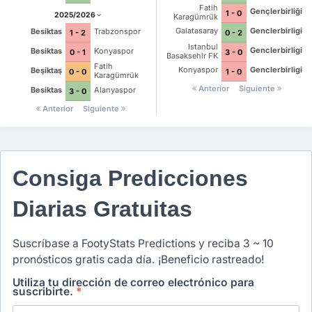
Fatih
Gençlerbirliği
1 - 0
2025/2026
Karagümrük
Galatasaray
Genclerbirligi
Besiktas
Trabzonspor
0 - 2
1 - 2
Istanbul
Genclerbirligi
Besiktas
Konyaspor
3 - 0
0 - 1
Basaksehir FK
Fatih
Konyaspor
Genclerbirligi
Beşiktaş
1 - 0
0 - 0
Karagümrük
Anterior
Siguiente
Besiktas
Alanyaspor
3 - 0
Anterior
Siguiente
Consiga Predicciones
Diarias Gratuitas
Suscríbase a FootyStats Predictions y reciba 3 ~ 10
pronósticos gratis cada día. ¡Beneficio rastreado!
Utiliza tu dirección de correo electrónico para
suscribirte.
*