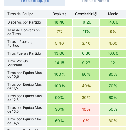
Tiros del Equipo
Tiros de Partido
Tiros del Equipo
Beşiktaş
Gençlerbirliği
Medio
18.40
10.20
14.00
Disparos por Partido
Tasa de Conversión
7%
11%
9%
de Tiros
Tiros a Puerta /
5.40
3.40
4.00
Partido
13.00
6.80
10.00
Tiros Fuera / Partido
Tiros Por Gol
14.15
9.27
12
Marcado
Tiros por Equipo Más
100%
60%
80%
de 10,5
Tiros por Equipo Más
100%
40%
70%
de 11,5
Tiros por Equipo Más
90%
30%
60%
de 12,5
Tiros por Equipo Más
90%
10%
50%
de 13,5
Tiros por Equipo Más
60%
0%
30%
de 14,5