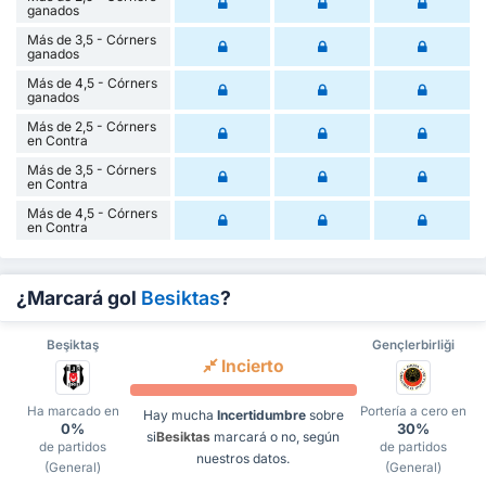
ganados
Más de 3,5 - Córners
ganados
Más de 4,5 - Córners
ganados
Más de 2,5 - Córners
en Contra
Más de 3,5 - Córners
en Contra
Más de 4,5 - Córners
en Contra
¿Marcará gol
Besiktas
?
Beşiktaş
Gençlerbirliği
Incierto
Ha marcado en
Portería a cero en
Hay mucha
Incertidumbre
sobre
0%
30%
si
Besiktas
marcará o no, según
de partidos
de partidos
nuestros datos.
(General)
(General)