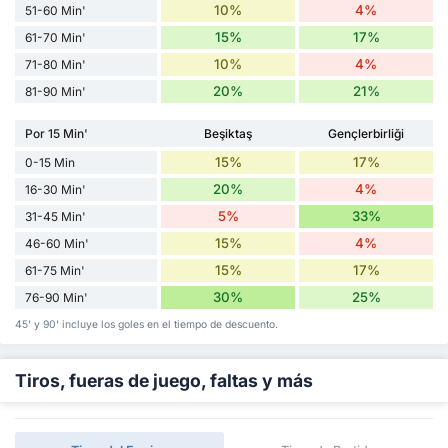
10%
4%
51-60 Min'
15%
17%
61-70 Min'
10%
4%
71-80 Min'
20%
21%
81-90 Min'
Por 15 Min'
Beşiktaş
Gençlerbirliği
15%
17%
0-15 Min
20%
4%
16-30 Min'
5%
33%
31-45 Min'
15%
4%
46-60 Min'
15%
17%
61-75 Min'
30%
25%
76-90 Min'
45' y 90' incluye los goles en el tiempo de descuento.
Tiros, fueras de juego, faltas y más