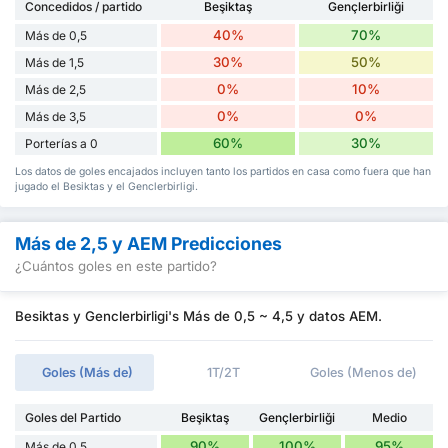
Concedidos / partido
Beşiktaş
Gençlerbirliği
40%
70%
Más de 0,5
30%
50%
Más de 1,5
0%
10%
Más de 2,5
0%
0%
Más de 3,5
60%
30%
Porterías a 0
Los datos de goles encajados incluyen tanto los partidos en casa como fuera que han
jugado el Besiktas y el Genclerbirligi.
Más de 2,5 y AEM Predicciones
¿Cuántos goles en este partido?
Besiktas y Genclerbirligi's Más de 0,5 ~ 4,5 y datos AEM.
Goles (Más de)
1T/2T
Goles (Menos de)
Goles del Partido
Beşiktaş
Gençlerbirliği
Medio
90%
100%
95%
Más de 0,5