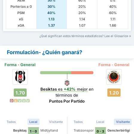
AEM
30%
60%
0%
Porterías a 0
30%
20%
40%
PSM
40%
20%
60%
xG
1.13
1.14
1.11
xGA
1.37
1.07
1.66
¿Qué significan estos términos estadísticos? Lee el Glosario
Formulación- ¿Quién ganará?
Forma - General
Forma - General
Besiktas
es
+42%
mejor
en
1.70
1.20
términos de
Puntos Por Partido
D
E
V
V
V
Todos
Local
Visitante
Todos
Local
Visitante
Beşiktaş
Midtjylland
Trabzonspor
Genclerbirligi
1 - 0
0 - 3