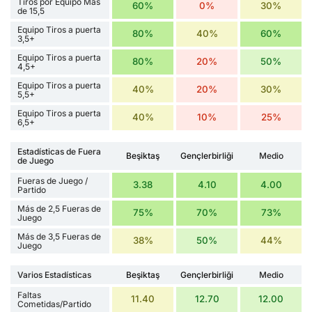
Tiros por Equipo Más
60%
0%
30%
de 15,5
Equipo Tiros a puerta
80%
40%
60%
3,5+
Equipo Tiros a puerta
80%
20%
50%
4,5+
Equipo Tiros a puerta
40%
20%
30%
5,5+
Equipo Tiros a puerta
40%
10%
25%
6,5+
Estadísticas de Fuera
Beşiktaş
Gençlerbirliği
Medio
de Juego
Fueras de Juego /
3.38
4.10
4.00
Partido
Más de 2,5 Fueras de
75%
70%
73%
Juego
Más de 3,5 Fueras de
38%
50%
44%
Juego
Varios Estadísticas
Beşiktaş
Gençlerbirliği
Medio
Faltas
11.40
12.70
12.00
Cometidas/Partido