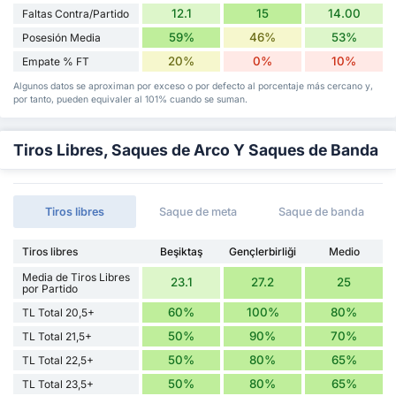
12.1
15
14.00
Faltas Contra/Partido
59%
46%
53%
Posesión Media
20%
0%
10%
Empate % FT
Algunos datos se aproximan por exceso o por defecto al porcentaje más cercano y,
por tanto, pueden equivaler al 101% cuando se suman.
Tiros Libres, Saques de Arco Y Saques de Banda
Tiros libres
Saque de meta
Saque de banda
Tiros libres
Beşiktaş
Gençlerbirliği
Medio
Media de Tiros Libres
23.1
27.2
25
por Partido
60%
100%
80%
TL Total 20,5+
50%
90%
70%
TL Total 21,5+
50%
80%
65%
TL Total 22,5+
50%
80%
65%
TL Total 23,5+