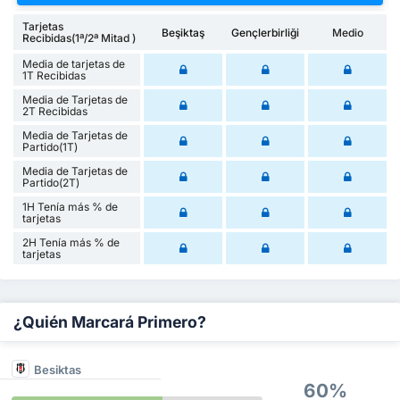
Tarjetas
Beşiktaş
Gençlerbirliği
Medio
Recibidas(1ª/2ª Mitad )
Media de tarjetas de
1T Recibidas
Media de Tarjetas de
2T Recibidas
Media de Tarjetas de
Partido(1T)
Media de Tarjetas de
Partido(2T)
1H Tenía más % de
tarjetas
2H Tenía más % de
tarjetas
¿Quién Marcará Primero?
Besiktas
60%