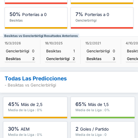
50%
7%
Porterías a 0
Porterías a 0
Besiktas
Genclerbirligi
Besiktas vs Genclerbirligi Resultados Anteriores
15/3/2026
18/10/2025
15/2/2021
4/10/2
Genclerbirligi
0
Besiktas
1
Genclerbirligi
0
Besikt
Besiktas
2
Genclerbirligi
2
Besiktas
3
Gencle
Todas Las Predicciones
- Besiktas vs Genclerbirligi
45%
65%
Más de 2,5
Más de 1,5
Media de la Liga : 0%
Media de la Liga : 0%
30%
2
AEM
Goles / Partido
Media de la Liga : 0%
Media de la Liga : 0