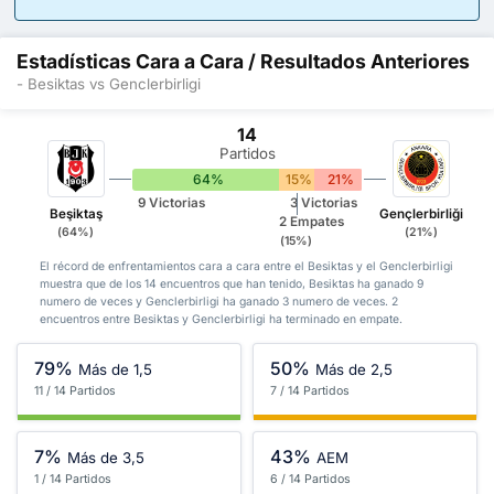
Estadísticas Cara a Cara / Resultados Anteriores
- Besiktas vs Genclerbirligi
14
Partidos
64%
15%
21%
9 Victorias
3 Victorias
Beşiktaş
Gençlerbirliği
2 Empates
(64%)
(21%)
(15%)
El récord de enfrentamientos cara a cara entre el Besiktas y el Genclerbirligi
muestra que de los 14 encuentros que han tenido, Besiktas ha ganado 9
numero de veces y Genclerbirligi ha ganado 3 numero de veces. 2
encuentros entre Besiktas y Genclerbirligi ha terminado en empate.
79%
50%
Más de 1,5
Más de 2,5
11 / 14 Partidos
7 / 14 Partidos
7%
43%
Más de 3,5
AEM
1 / 14 Partidos
6 / 14 Partidos