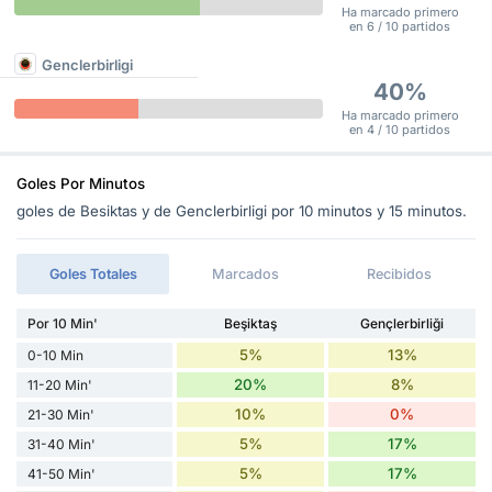
Ha marcado primero
en 6 / 10 partidos
Genclerbirligi
40%
Ha marcado primero
en 4 / 10 partidos
Goles Por Minutos
goles de Besiktas y de Genclerbirligi por 10 minutos y 15 minutos.
Goles Totales
Marcados
Recibidos
Por 10 Min'
Beşiktaş
Gençlerbirliği
5%
13%
0-10 Min
20%
8%
11-20 Min'
10%
0%
21-30 Min'
5%
17%
31-40 Min'
5%
17%
41-50 Min'