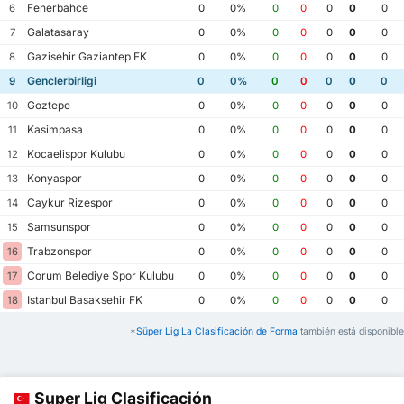
Fenerbahce
6
0
0%
0
0
0
0
0
Galatasaray
7
0
0%
0
0
0
0
0
Gazisehir Gaziantep FK
8
0
0%
0
0
0
0
0
Genclerbirligi
9
0
0%
0
0
0
0
0
Goztepe
10
0
0%
0
0
0
0
0
Kasimpasa
11
0
0%
0
0
0
0
0
Kocaelispor Kulubu
12
0
0%
0
0
0
0
0
Konyaspor
13
0
0%
0
0
0
0
0
Caykur Rizespor
14
0
0%
0
0
0
0
0
Samsunspor
15
0
0%
0
0
0
0
0
Trabzonspor
16
0
0%
0
0
0
0
0
Corum Belediye Spor Kulubu
17
0
0%
0
0
0
0
0
Istanbul Basaksehir FK
18
0
0%
0
0
0
0
0
*
Süper Lig La Clasificación de Forma
también está disponible
Super Lig Clasificación