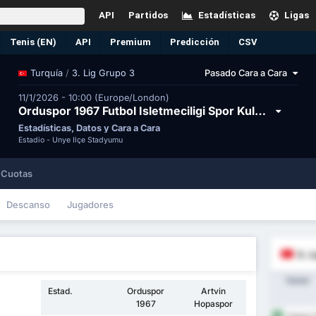
API
Partidos
Estadísticas
Ligas
Tenis (EN)
API
Premium
Predicción
CSV
/
3. Lig Grupo 3
Pasado Cara a Cara
Turquía
11/1/2026 - 10:00 (Europe/London)
Orduspor 1967 Futbol Isletmeciligi Spor Kulubu vs Artvin Hopa Spor Kulubu
Estadísticas, Datos y Cara a Cara
Estadio -
Ünye İlçe Stadyumu
Cuotas
Descanso
Jugadores
3. L
Equipo
Estad.
Orduspor
Artvin
1967
Hopaspor