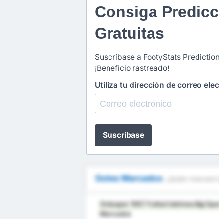
Consiga Predicc
Gratuitas
Suscríbase a FootyStats Prediction
¡Beneficio rastreado!
Utiliza tu dirección de correo ele
Suscríbase
Goles Marcados
¿Quién marcará 
Orduspor 1967 Futbol Isletmeciligi Sp
Marcados