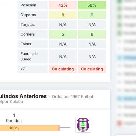
Sebat G
1
Posesión
42%
58%
Fatsa B
2
Disparos
8
9
Yeni Or
3
Tarjetas
N/A
N/A
Yozgat 
4
Karaden
5
Córners
5
6
Zongul
6
Faltas
N/A
N/A
Duzce 
7
Fueras de
N/A
N/A
Orduspo
8
Juego
Pazar 
9
xG
Calculating
Calculating
1926 B
10
Tokat B
11
Yeni A
12
ultados Anteriores
- Orduspor 1967 Futbol
Artvin 
13
 Spor Kulubu
Giresun
14
1
Karabu
15
Partidos
Cayeli 
16
100%
0%