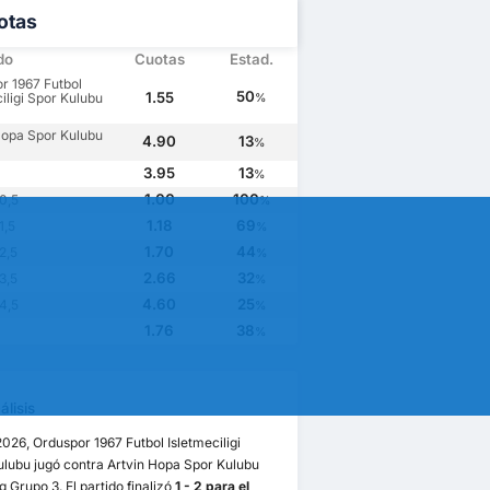
otas
do
Cuotas
Estad.
r 1967 Futbol
50
1.55
iligi Spor Kulubu
%
Hopa Spor Kulubu
4.90
13
%
3.95
13
%
1.00
100
0,5
%
1.18
69
1,5
%
1.70
44
2,5
%
2.66
32
3,5
%
4.60
25
4,5
%
1.76
38
%
lisis
/2026, Orduspor 1967 Futbol Isletmeciligi
ulubu jugó contra Artvin Hopa Spor Kulubu
ig Grupo 3. El partido finalizó
1 - 2 para el