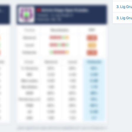
3. Lig Gr
u
Artvin Hopa Spor Kulubu
Turquía - 3. Lig Grupo 3
3. Lig Gr
Posición.
13
/ 16
Forma
Resultados
PPP
General
0.80
D
D
D
V
E
Local
1.14
D
D
V
D
V
Visitante
0.50
V
D
D
D
E
nte
Estad.
General
Local
Visitante
%
% Victoria
20%
29%
13%
7
MG
2.53
2.43
2.63
Marcados
0.93
1.00
0.88
3
Recibidos
1.60
1.43
1.75
%
AEM
40%
43%
38%
Porterías a 0
20%
29%
13%
%
PSM
40%
29%
50%
7
xG
0.95
1.23
0.84
9
xGA
1.65
1.52
1.7
¿Qué significan estos términos estadísticos? Lee el Glosario