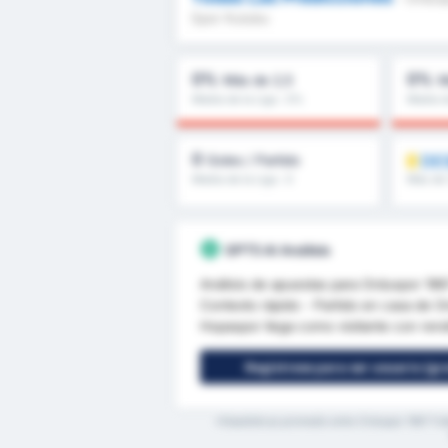
Spor Kulubu
0%
0%
Más de 2,5
M
Media de la Liga : 0%
Media d
0
DE
Goles / Partido
Media de la Liga : 0
Más de 
GPT5 AI Análisis
Análisis de apuestas para Orduspor 196
Contexto rápido - Partido en casa de Or
Hopaspor llega como visitante con rend
Regístrese para ser usuario (gra
*Estadísticas promedio entre Orduspor 1967 Fut