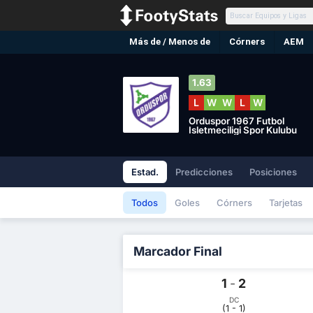
Más de / Menos de
Córners
AEM
1.63
L
W
W
L
W
Orduspor 1967 Futbol
Isletmeciligi Spor Kulubu
Estad.
Predicciones
Posiciones
Todos
Goles
Córners
Tarjetas
Marcador Final
1
-
2
DC
(1 - 1)