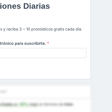
iones Diarias
s y reciba 3 ~ 10 pronósticos gratis cada día.
ctrónico para suscribirte.
*
más?
or Kulubu
es
+57%
mejor
en términos de
Goles