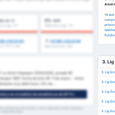
Artvin
Ya que 
comprue
0%
ás de 1,5
AEM
próxim
e la Liga : 0%
Media de la Liga : 0%
Isletme
Kulubu
SBLOQUEAR
DESBLOQUEAR
1,5, 1T/2T y más
Más de 8,5 9,5 y más
3. Li
3. Lig Gr
7 vs Artvin Hopaspor (2025/2026, jornada 16)
duspor 1967. Fecha de kick-off: 11 de enero. - Artvin
3. Lig Gr
imiento muy débil fuera: 13% de ...
3. Lig Gr
tis) y ver el análisis de estadísticas de GPT5 »
3. Lig G
bol Isletmeciligi Spor Kulubu y Artvin Hopa Spor Kulubu durante la
3. Lig Gr
temporada actual