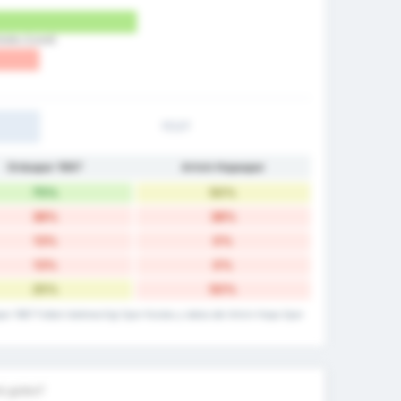
ulubu (Local)
1T/2T
Orduspor 1967
Artvin Hopaspor
75%
50%
38%
38%
13%
0%
13%
0%
25%
50%
por 1967 Futbol Isletmeciligi Spor Kulubu y datos del Artvin Hopa Spor
á goles?