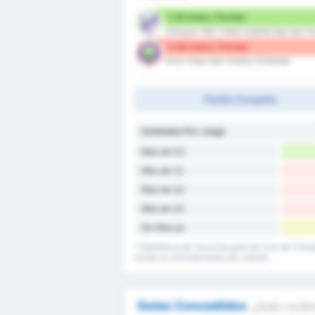
1.38 Goles / Partido
Orduspor 1967 Futbol Isletmeciligi Spor K
0.88 Goles / Partido
Artvin Hopa Spor Kulubu (Visitante)
Partido Completo
Antotados Por Juego
Más de 0,5
Más de 1,5
Más de 2,5
Más de 3,5
Sin Marcar
* Estadísticas del récord de goles de local del Ordus
Kulubu en enfrentamientos de visitante.
Goles Concedidos
¿Quién recibir