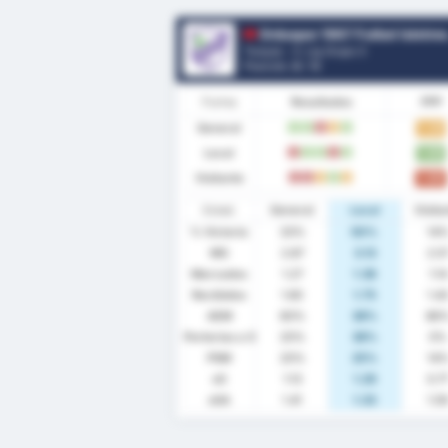
Orduspor 1967 Futbol Isletmeciligi Spor Kulub
Turquía - 3. Lig Grupo 3
Posición.
8
/ 16
Forma
Resultados
PPP
General
1.33
V
V
D
E
V
Local
1.63
D
V
V
D
V
Visitante
1.00
D
D
E
V
E
Estad.
General
Local
Visita
% Victoria
33%
50%
14
MG
2.87
3.13
2.5
Marcados
1.27
1.38
1.14
Recibidos
1.60
1.75
1.4
AEM
60%
38%
86
Porterías a 0
20%
38%
0%
PSM
20%
25%
14
xG
1.13
1.29
0.7
xGA
1.41
1.33
1.5