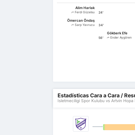
Alim Harlak
Ferdi Güzelsu
24'
Ömercan Öndaş
Sarp Yavrucu
34'
Gökberk Efe
Ender Aygören
56'
Estadísticas Cara a Cara / Res
Isletmeciligi Spor Kulubu vs Artvin Hopa
0%