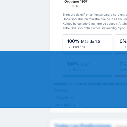
Orduspor 1967
(0%)
El récord de enfrentamientos cara a cara entre
Hopa Spor Kulubu muestra que de los 1 encuent
Kulubu ha ganado 0 numero de veces y Artvin
entre Orduspor 1967 Futbol Isletmeciligi Spor
100%
0
Más de 1,5
1 / 1 Partidos
0 / 1
100%
0
AEM
1 / 1 Partidos
Ordu
Islet
Orduspor 1967 Futbol Isletmeciligi Spor Kulubu vs A
7/9/2025
Artvin Hopa Spor Kulubu
1
Orduspor 1967 Futbol Isletmeciligi Spor Kulubu
1
Todas Las Predicciones
- Ordusp