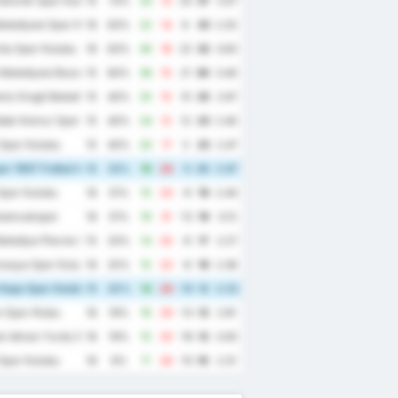
enclik Spor Kulubu
15
73%
33
13
20
37
3.07
elediyesi Spor Kulubu
16
63%
22
14
8
33
2.25
du Spor Kulubu
16
63%
40
18
22
32
3.63
Belediyesi Bozokspor
15
60%
36
15
21
30
3.40
iz Eregli Belediye Spor Kulubu
15
40%
25
15
10
25
2.67
dak Komur Spor Kulubu
15
40%
24
12
12
23
2.40
Spor Kulubu
15
40%
20
17
3
23
2.47
r 1967 Futbol Isletmeciligi Spor Kulubu
15
33%
19
24
-5
20
2.87
Spor Kulubu
16
31%
15
24
-9
19
2.44
ulancakspor
16
31%
19
31
-12
19
3.13
elediye Plevne Spor Kulubu
15
33%
14
20
-6
17
2.27
masya Spor Kulubu
16
25%
15
23
-8
16
2.38
Hopa Spor Kulubu
15
20%
14
24
-10
12
2.53
 Spor Klubu
16
19%
16
29
-13
12
2.81
k Idman Yurdu Spor Kulubu
16
19%
15
33
-18
12
3.00
Spor Kulubu
16
6%
11
26
-15
10
2.31