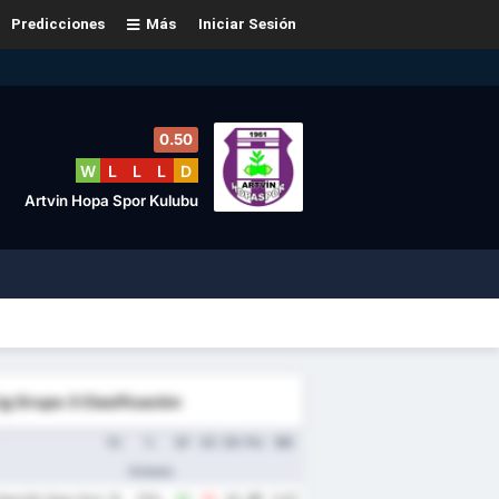
Predicciones
Más
Iniciar Sesión
0.50
W
L
L
L
D
Artvin Hopa Spor Kulubu
ig Grupo 3 Clasificación
PJ
%
GF
GC
DG
Pts
MG
Victoria