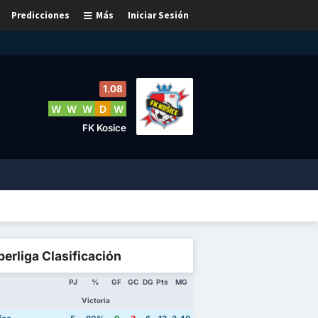
Predicciones
Más
Iniciar Sesión
1.08
W
W
W
D
W
FK Kosice
erliga Clasificación
PJ
%
GF
GC
DG
Pts
MG
Victoria