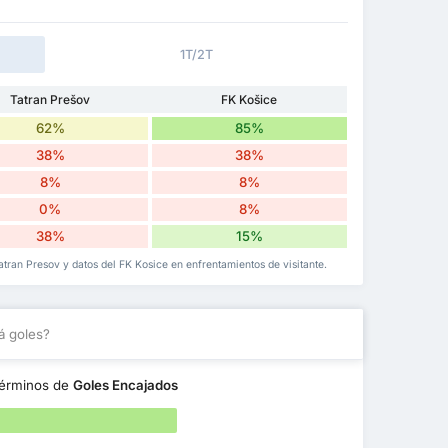
1T/2T
Tatran Prešov
FK Košice
62%
85%
38%
38%
8%
8%
0%
8%
38%
15%
Tatran Presov y datos del FK Kosice en enfrentamientos de visitante.
á goles?
érminos de
Goles Encajados