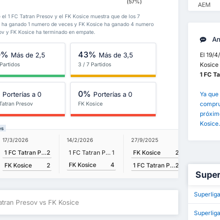
(57%)
AEM
 el 1 FC Tatran Presov y el FK Kosice muestra que de los 7
ov ha ganado 1 numero de veces y FK Kosice ha ganado 4 numero
sov y FK Kosice ha terminado en empate.
Aná
0%
43%
Más de 2,5
Más de 3,5
El 19/4
Kosice 
 Partidos
3 / 7 Partidos
1 FC T
%
0%
Porterías a 0
Porterías a 0
Ya que 
comprue
Tatran Presov
FK Kosice
próximo
Kosice.
es
17/3/2026
27/9/2025
14/2/2026
12/11/202
1 FC Tatran Presov
2
FK Kosice
2
1 FC Tatran Presov
1
FK Kosice
4
FK Kosice
2
1 FC Tatran Presov
2
FK Kosi
Super
Superlig
atran Presov vs FK Kosice
Superlig