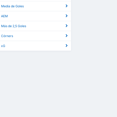
a Media de Goles
a AEM
 Más de 2,5 Goles
a Córners
a xG