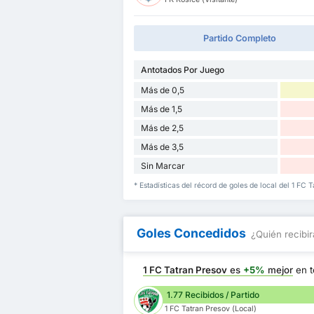
Partido Completo
Antotados Por Juego
Más de 0,5
Más de 1,5
Más de 2,5
Más de 3,5
Sin Marcar
* Estadísticas del récord de goles de local del 1 FC 
Goles Concedidos
¿Quién recibir
1 FC Tatran Presov
es
+5%
mejor
en t
1.77 Recibidos / Partido
1 FC Tatran Presov (Local)