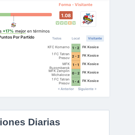
Forma - Visitante
1.08
V
V
V
E
V
s
+17%
mejor
en términos
Puntos Por Partido
Todos
Local
Visitante
KFC Komarno
FK Kosice
1 - 2
1 FC Tatran
FK Kosice
2 - 2
Presov
MFK
FK Kosice
1 - 1
Ruzomberok
MFK Zemplin
FK Kosice
0 - 2
Michalovce
1 FC Tatran
FK Kosice
1 - 4
Presov
Anterior
Siguiente
iones Diarias