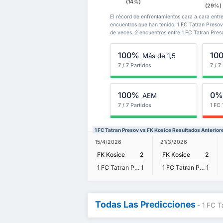
(14%)
(29%)
El récord de enfrentamientos cara a cara entre
encuentros que han tenido, 1 FC Tatran Pres
de veces. 2 encuentros entre 1 FC Tatran Pre
100%
10
Más de 1,5
7 / 7 Partidos
7 / 7
100%
0
AEM
7 / 7 Partidos
1 FC 
1 FC Tatran Presov vs FK Kosice Resultados Anterior
15/4/2026
21/3/2026
FK Kosice
2
FK Kosice
2
1 FC Tatran Presov
1
1 FC Tatran Presov
1
Todas Las Predicciones
- 1 FC T