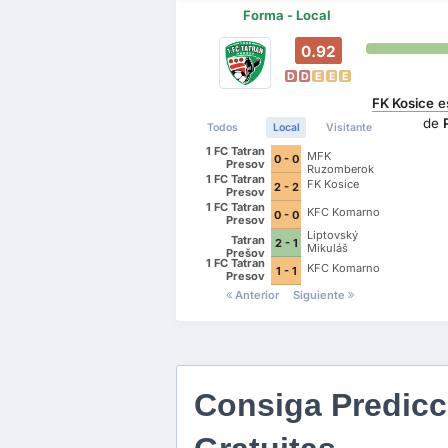
Forma - Local
0.92
D
D
E
E
E
FK Kosice
e
de
Todos
Local
Visitante
1 FC Tatran
MFK
0 - 0
Presov
Ruzomberok
1 FC Tatran
FK Kosice
2 - 2
Presov
1 FC Tatran
KFC Komarno
0 - 0
Presov
Liptovský
Tatran
2 - 1
Mikuláš
Prešov
1 FC Tatran
KFC Komarno
1 - 1
Presov
Anterior
Siguiente
Consiga Predicc