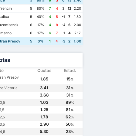
ice
5
80%
9
3
6
13
2.40
Trencin
5
80%
7
4
3
12
2.20
alica
5
40%
4
5
-1
7
1.80
uzomberok
6
17%
4
8
-4
6
2.00
omarno
6
17%
6
7
-1
4
2.17
tran Presov
5
0%
1
4
-3
2
1.00
otas
do
Cuotas
Estad.
tran Presov
1.85
15
%
3.41
31
ce Victoria
%
3.68
31
%
1.03
89
0,5
%
1.25
81
1,5
%
1.78
62
2,5
%
2.90
50
3,5
%
5.30
23
4,5
%