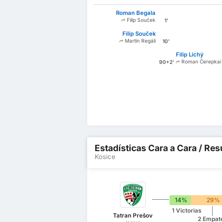
Roman Begala
Filip Souček
1'
Filip Souček
Martin Regáli
10'
Filip Lichý
Roman Čerepkai
90+2'
Estadísticas Cara a Cara / Res
Kosice
14%
29%
1 Victorias
Tatran Prešov
2 Empat