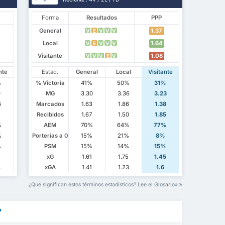
Forma
Resultados
PPP
General
1.37
V
E
V
V
V
Local
1.64
V
E
V
V
V
Visitante
1.08
V
V
V
E
V
nte
Estad.
General
Local
Visitante
%
% Victoria
41%
50%
31%
9
MG
3.30
3.36
3.23
4
Marcados
1.63
1.86
1.38
Recibidos
1.67
1.50
1.85
%
AEM
70%
64%
77%
%
Porterías a 0
15%
21%
8%
%
PSM
15%
14%
15%
xG
1.61
1.75
1.45
8
xGA
1.41
1.23
1.6
¿Qué significan estos términos estadísticos? Lee el Glosario
?