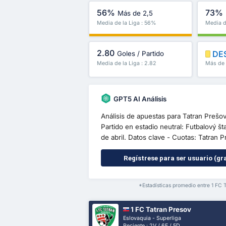
56%
73%
Más de 2,5
Media de la Liga : 56%
Media d
2.80
DE
Goles / Partido
Media de la Liga : 2.82
Más de 
GPT5 AI Análisis
Análisis de apuestas para Tatran Preš
Partido en estadio neutral: Futbalový š
de abril. Datos clave - Cuotas: Tatran P
Regístrese para ser usuario (gra
*Estadísticas promedio entre 1 FC 
1 FC Tatran Presov
Eslovaquia - Superliga
Reciente : 2V / 6E / 5D