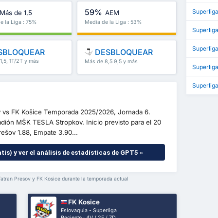
59%
Superlig
Más de 1,5
AEM
e la Liga : 75%
Media de la Liga : 53%
Superlig
Superliga
SBLOQUEAR
DESBLOQUEAR
1,5, 1T/2T y más
Más de 8,5 9,5 y más
Superlig
Superlig
ov vs FK Košice Temporada 2025/2026, Jornada 6.
tadión MŠK TESLA Stropkov. Inicio previsto para el 20
rešov 1.88, Empate 3.90...
tis) y ver el análisis de estadísticas de GPT5 »
Tatran Presov y FK Kosice durante la temporada actual
FK Kosice
Eslovaquia - Superliga
Reciente : 4V / 2E / 7D