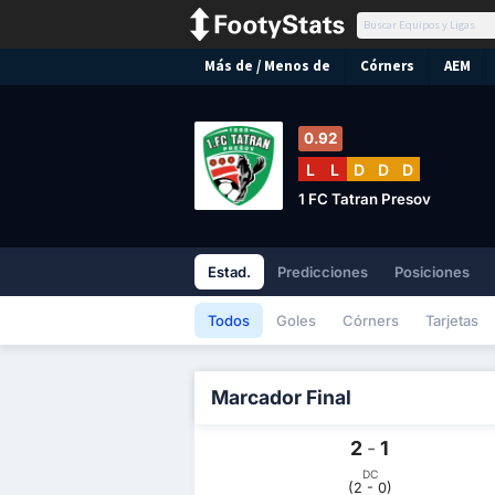
Más de / Menos de
Córners
AEM
0.92
L
L
D
D
D
1 FC Tatran Presov
Estad.
Predicciones
Posiciones
Todos
Goles
Córners
Tarjetas
Marcador Final
2
-
1
DC
(2 - 0)