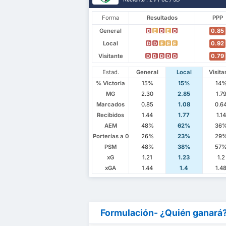
Forma
Resultados
PPP
General
0.85
D
E
D
E
D
Local
0.92
D
D
E
E
E
Visitante
0.79
D
D
D
D
D
Estad.
General
Local
Visita
% Victoria
15%
15%
14
MG
2.30
2.85
1.7
Marcados
0.85
1.08
0.6
Recibidos
1.44
1.77
1.14
AEM
48%
62%
36
Porterías a 0
26%
23%
29
PSM
48%
38%
57
xG
1.21
1.23
1.2
xGA
1.44
1.4
1.4
Formulación- ¿Quién ganará