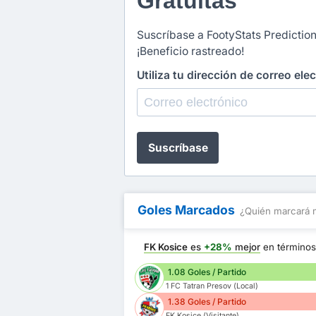
Gratuitas
Suscríbase a FootyStats Prediction
¡Beneficio rastreado!
Utiliza tu dirección de correo ele
Suscríbase
Goles Marcados
¿Quién marcará 
FK Kosice
es
+28%
mejor
en término
1.08 Goles / Partido
1 FC Tatran Presov (Local)
1.38 Goles / Partido
FK Kosice (Visitante)