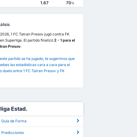
1.67
70
%
lisis
/2026, 1 FC Tatran Presov jugó contra FK
en Superliga. El partido finalizó
2 - 1 para el
atran Presov
.
este partido se ha jugado, te sugerimos que
bes las estadísticas cara a cara para el
 duelo entre 1 FC Tatran Presov y FK
2
23/7/2022
1 FC Tatran Presov
2
FK Kosice
2
ce
1
1 FC Tatran Presov
1
liga Estad.
a Guía de Forma
a Predicciones