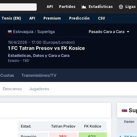
API
Partidos
Estadísticas
Ligas
Tenis (EN)
API
Premium
Predicción
CSV
/
Superliga
Pasado Cara a Cara
Eslovaquia
19/4/2026 - 17:00 (Europe/London)
1 FC Tatran Presov vs FK Kosice
Estadísticas, Datos y Cara a Cara
Estadio -
TBD
Cuotas
Transmisiónes/TV
Descanso
Jugadores
Sup
Equipo
Estad.
Tatran Prešov
FK Košice
Posesión
38%
62%