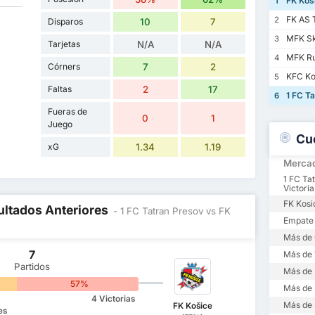
FK Kos
1
FK AS 
2
Disparos
10
7
MFK Sk
3
Tarjetas
N/A
N/A
MFK R
4
Córners
7
2
KFC K
5
Faltas
2
17
1 FC Ta
6
Fueras de
0
1
Juego
Cu
xG
1.34
1.19
Merca
1 FC Ta
Victoria
FK Kosi
ultados Anteriores
- 1 FC Tatran Presov vs FK
Empate
Más de 
7
Más de 
Partidos
Más de 
57%
Más de 
4 Victorias
Más de 
FK Košice
es