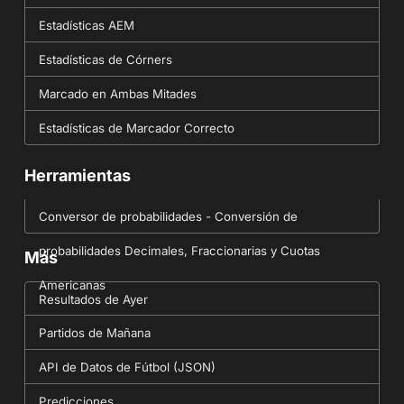
Estadísticas AEM
Estadísticas de Córners
Marcado en Ambas Mitades
Estadísticas de Marcador Correcto
Herramientas
Conversor de probabilidades - Conversión de
probabilidades Decimales, Fraccionarias y Cuotas
Más
Americanas
Resultados de Ayer
Partidos de Mañana
API de Datos de Fútbol (JSON)
Predicciones