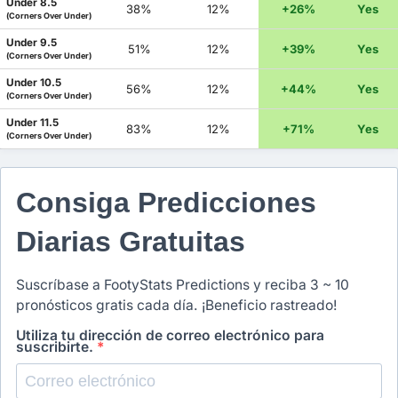
Under 8.5
38%
12%
+26%
Yes
(Corners Over Under)
Under 9.5
51%
12%
+39%
Yes
(Corners Over Under)
Under 10.5
56%
12%
+44%
Yes
(Corners Over Under)
Under 11.5
83%
12%
+71%
Yes
(Corners Over Under)
Consiga Predicciones
Diarias Gratuitas
Suscríbase a FootyStats Predictions y reciba 3 ~ 10
pronósticos gratis cada día. ¡Beneficio rastreado!
Utiliza tu dirección de correo electrónico para
suscribirte.
*