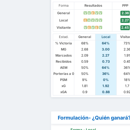
Forma
Resultados
PPP
General
2.36
V
V
E
V
V
Local
2.27
E
V
V
V
V
Visitante
2.45
V
E
V
E
V
Estad.
General
Local
Visita
% Victoria
68%
64%
73
MG
2.68
3.00
2.3
Marcados
2.09
2.27
1.9
Recibidos
0.59
0.73
0.4
AEM
50%
64%
36
Porterías a 0
50%
36%
64
PSM
9%
0%
18
xG
1.81
1.92
1.7
xGA
0.9
0.88
0.9
Formulación- ¿Quién ganará
Forma - Local