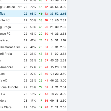
to
22
86%
43
7
36
59
2.27
g Clube de Portugal
22
77%
56
12
44
55
3.09
fica
22
68%
46
13
33
52
2.68
ente FC
22
50%
33
18
15
40
2.32
g Braga
22
50%
45
20
25
39
2.95
ense FC
22
45%
29
30
-1
33
2.68
alicao
22
41%
27
21
6
32
2.18
 Guimaraes SC
22
41%
25
31
-6
31
2.55
ril Praia
22
36%
43
38
5
30
3.68
a
22
32%
22
37
-15
25
2.68
a Amadora
23
22%
26
41
-15
23
2.91
uca
22
27%
28
49
-21
23
3.50
ia AC
22
23%
25
41
-16
22
3.00
ional Funchal
22
23%
27
31
-4
21
2.64
e FC
22
18%
23
43
-20
20
3.00
dela
23
17%
17
36
-19
18
2.30
ta Clara
22
18%
17
28
-11
17
2.05