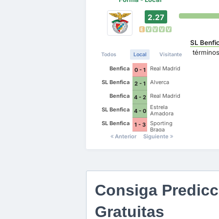
2.27
E
V
V
V
V
SL Benfi
término
Todos
Local
Visitante
Benfica
Real Madrid
0 - 1
SL Benfica
Alverca
2 - 1
Benfica
Real Madrid
4 - 2
Estrela
SL Benfica
4 - 0
Amadora
SL Benfica
Sporting
1 - 3
Braga
Anterior
Siguiente
Consiga Predicc
Gratuitas