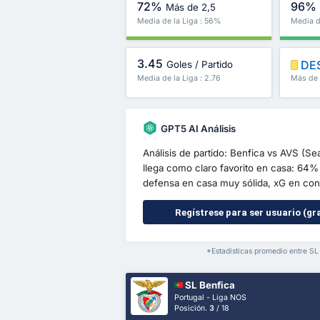
72%
96%
Más de 2,5
Media de la Liga : 56%
Media d
3.45
DE
Goles / Partido
Media de la Liga : 2.76
Más de 
GPT5 AI Análisis
Análisis de partido: Benfica vs AVS (S
llega como claro favorito en casa: 64% 
defensa en casa muy sólida, xG en cont
Regístrese para ser usuario (gra
*Estadísticas promedio entre SL
SL Benfica
Portugal - Liga NOS
Posición.
3
/ 18