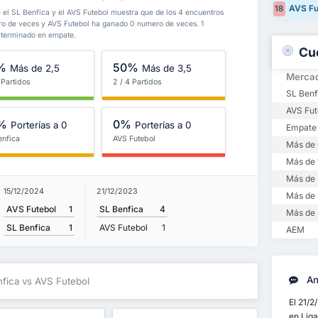
AVS Fu
18
e el SL Benfica y el AVS Futebol muestra que de los 4 encuentros
ro de veces y AVS Futebol ha ganado 0 numero de veces. 1
 terminado en empate.
Cu
%
50%
Más de 2,5
Más de 3,5
Merca
 Partidos
2 / 4 Partidos
SL Benf
AVS Fut
%
0%
Porterías a 0
Porterías a 0
Empate
enfica
AVS Futebol
Más de 
Más de 
Más de 
15/12/2024
21/12/2023
Más de 
AVS Futebol
1
SL Benfica
4
Más de 
SL Benfica
1
AVS Futebol
1
AEM
Aná
nfica vs AVS Futebol
El 21/2
en Liga