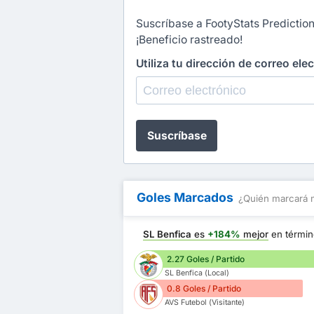
Suscríbase a FootyStats Prediction
¡Beneficio rastreado!
Utiliza tu dirección de correo ele
Suscríbase
Goles Marcados
¿Quién marcará 
SL Benfica
es
+184%
mejor
en térmi
2.27 Goles / Partido
SL Benfica (Local)
0.8 Goles / Partido
AVS Futebol (Visitante)