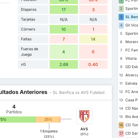
FC Por
1
Sportin
2
Disparos
17
3
SL Ben
3
Tarjetas
N/A
N/A
Gil Vic
4
Córners
10
1
Sportin
5
Faltas
7
14
Moreir
6
Fueras de
FC Fam
7
4
0
Juego
Vitoria
8
xG
2.69
0.40
GD Esto
9
Alverc
10
Estrel
11
ultados Anteriores
FC Aro
12
- SL Benfica vs AVS Futebol
Casa P
13
4
CD Nac
14
Partidos
Rio Av
15
75%
25%
0%
CD Ton
16
AVS
1 Empates
CD San
17
(0%)
(25%)