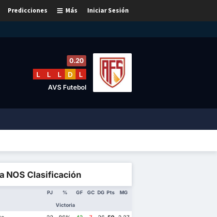
Predicciones
Más
Iniciar Sesión
0.20
L
L
L
D
L
AVS Futebol
a NOS Clasificación
PJ
%
GF
GC
DG
Pts
MG
Victoria