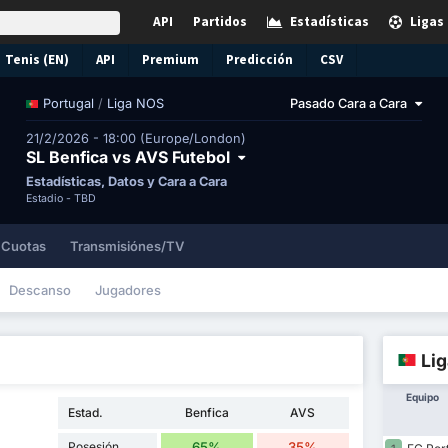
API
Partidos
Estadísticas
Ligas
Tenis (EN)
API
Premium
Predicción
CSV
/
Liga NOS
Pasado Cara a Cara
Portugal
21/2/2026 - 18:00 (Europe/London)
SL Benfica vs AVS Futebol
Estadísticas, Datos y Cara a Cara
Estadio -
TBD
Cuotas
Transmisiónes/TV
Descanso
Jugadores
Lig
Equipo
Estad.
Benfica
AVS
Posesión
65%
35%