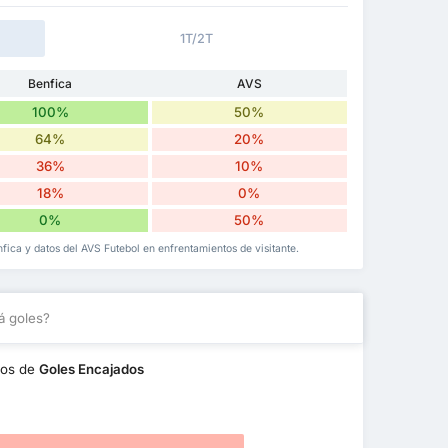
1T/2T
Benfica
AVS
100%
50%
64%
20%
36%
10%
18%
0%
0%
50%
nfica y datos del AVS Futebol en enfrentamientos de visitante.
á goles?
nos de
Goles Encajados