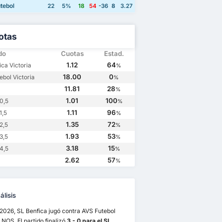
tebol
22
5%
18
54
-36
8
3.27
otas
do
Cuotas
Estad.
1.12
64
ica Victoria
%
18.00
0
ebol Victoria
%
11.81
28
%
1.01
100
0,5
%
1.11
96
1,5
%
1.35
72
2,5
%
1.93
53
3,5
%
3.18
15
4,5
%
2.62
57
%
lisis
/2026, SL Benfica jugó contra AVS Futebol
 NOS. El partido finalizó
3 - 0 para el SL