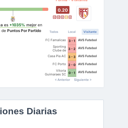
0.20
D
D
D
E
D
ca
es
+1035%
mejor
en
s de
Puntos Por Partido
Todos
Local
Visitante
FC Famalicao
AVS Futebol
3 - 1
Sporting
AVS Futebol
3 - 2
Clube de
Portugal
Casa Pia AC
AVS Futebol
3 - 3
FC Porto
AVS Futebol
2 - 0
Vitoria
AVS Futebol
0 - 1
Guimaraes SC
Anterior
Siguiente
iones Diarias