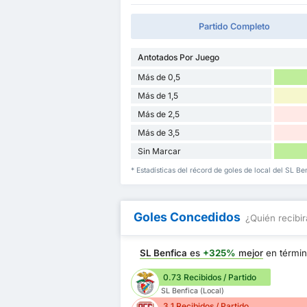
Partido Completo
Antotados Por Juego
Más de 0,5
Más de 1,5
Más de 2,5
Más de 3,5
Sin Marcar
* Estadísticas del récord de goles de local del SL Be
Goles Concedidos
¿Quién recibir
SL Benfica
es
+325%
mejor
en térmi
0.73 Recibidos / Partido
SL Benfica (Local)
3.1 Recibidos / Partido