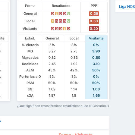
Forma
Resultados
PPP
Liga NOS
General
0.36
D
E
D
D
V
Local
0.50
E
D
D
D
V
Visitante
0.20
D
D
D
E
D
nte
Estad.
General
Local
Visitante
%
% Victoria
5%
8%
0%
6
MG
3.27
2.75
3.90
1
Marcados
0.82
0.83
0.80
5
Recibidos
2.45
1.92
3.10
%
AEM
45%
42%
50%
%
Porterías a 0
5%
8%
0%
%
PSM
50%
50%
50%
xG
1.09
1.14
1.03
2
xGA
1.57
1.5
1.66
¿Qué significan estos términos estadísticos? Lee el Glosario
?
Forma - Visitante