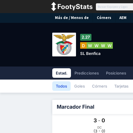
Más de / Menos de
Córners
AEM
2.27
D
W
W
W
W
SL Benfica
Estad.
Predicciones
Posiciones
Todos
Goles
Córners
Tarjetas
Marcador Final
3
-
0
DC
(3 - 0)