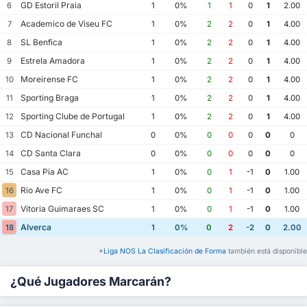
GD Estoril Praia
6
1
0%
1
1
0
1
2.00
Academico de Viseu FC
7
1
0%
2
2
0
1
4.00
SL Benfica
8
1
0%
2
2
0
1
4.00
Estrela Amadora
9
1
0%
2
2
0
1
4.00
Moreirense FC
10
1
0%
2
2
0
1
4.00
Sporting Braga
11
1
0%
2
2
0
1
4.00
Sporting Clube de Portugal
12
1
0%
2
2
0
1
4.00
CD Nacional Funchal
13
0
0%
0
0
0
0
0
CD Santa Clara
14
0
0%
0
0
0
0
0
Casa Pia AC
15
1
0%
0
1
-1
0
1.00
Rio Ave FC
16
1
0%
0
1
-1
0
1.00
Vitoria Guimaraes SC
17
1
0%
0
1
-1
0
1.00
Alverca
18
1
0%
0
2
-2
0
2.00
*
Liga NOS La Clasificación de Forma
también está disponible
¿Qué Jugadores Marcarán?