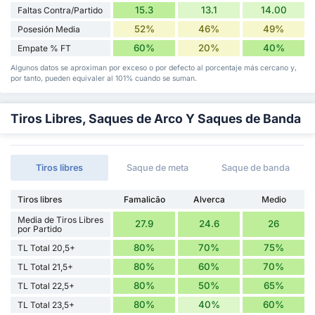
15.3
13.1
14.00
Faltas Contra/Partido
52%
46%
49%
Posesión Media
60%
20%
40%
Empate % FT
Algunos datos se aproximan por exceso o por defecto al porcentaje más cercano y,
por tanto, pueden equivaler al 101% cuando se suman.
Tiros Libres, Saques de Arco Y Saques de Banda
Tiros libres
Saque de meta
Saque de banda
Tiros libres
Famalicão
Alverca
Medio
Media de Tiros Libres
27.9
24.6
26
por Partido
80%
70%
75%
TL Total 20,5+
80%
60%
70%
TL Total 21,5+
80%
50%
65%
TL Total 22,5+
80%
40%
60%
TL Total 23,5+