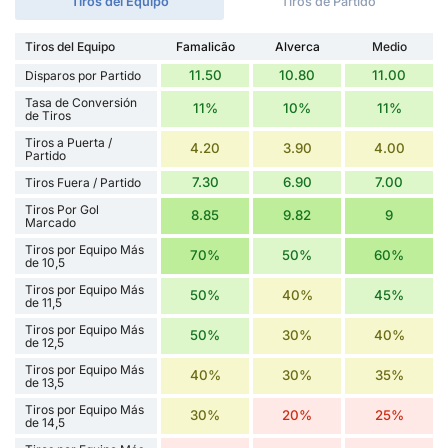
Tiros del Equipo
Tiros de Partido
Tiros del Equipo
Famalicão
Alverca
Medio
11.50
10.80
11.00
Disparos por Partido
Tasa de Conversión
11%
10%
11%
de Tiros
Tiros a Puerta /
4.20
3.90
4.00
Partido
7.30
6.90
7.00
Tiros Fuera / Partido
Tiros Por Gol
8.85
9.82
9
Marcado
Tiros por Equipo Más
70%
50%
60%
de 10,5
Tiros por Equipo Más
50%
40%
45%
de 11,5
Tiros por Equipo Más
50%
30%
40%
de 12,5
Tiros por Equipo Más
40%
30%
35%
de 13,5
Tiros por Equipo Más
30%
20%
25%
de 14,5