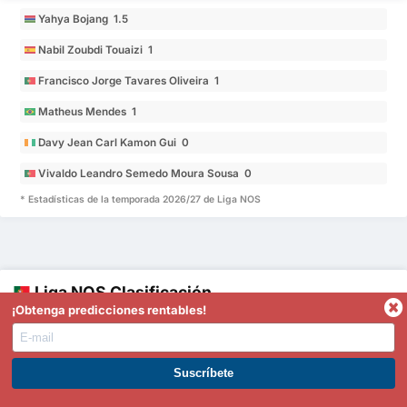
Yahya Bojang 1.5
Nabil Zoubdi Touaizi 1
Francisco Jorge Tavares Oliveira 1
Matheus Mendes 1
Davy Jean Carl Kamon Gui 0
Vivaldo Leandro Semedo Moura Sousa 0
* Estadísticas de la temporada 2026/27 de Liga NOS
Liga NOS Clasificación
¡Obtenga predicciones rentables!
Equipo
PJ
%
GF
GC
DG
Pts
MG
Victoria
FC Porto
1
1
100%
2
0
2
3
2.00
ÚNETE A PREMIUM. GANA AHORA.
CS Maritimo Funchal
2
1
100%
1
0
1
3
1.00