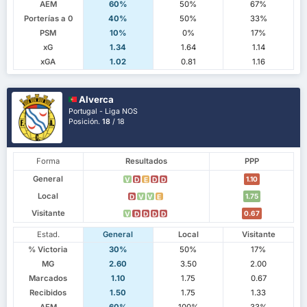
AEM
60%
50%
67%
Porterías a 0
40%
50%
33%
PSM
10%
0%
17%
xG
1.34
1.64
1.14
xGA
1.02
0.81
1.16
Alverca
Portugal - Liga NOS
Posición.
18
/ 18
Forma
Resultados
PPP
General
1.10
V
D
E
D
D
Local
1.75
D
V
V
E
Visitante
0.67
V
D
D
D
D
Estad.
General
Local
Visitante
% Victoria
30%
50%
17%
MG
2.60
3.50
2.00
Marcados
1.10
1.75
0.67
Recibidos
1.50
1.75
1.33