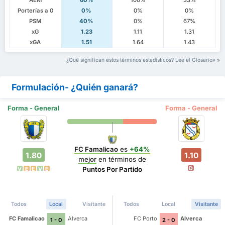
AEM
60%
100%
33%
Porterías a 0
0%
0%
0%
PSM
40%
0%
67%
xG
1.23
1.11
1.31
xGA
1.51
1.64
1.43
¿Qué significan estos términos estadísticos? Lee el Glosario
Formulación- ¿Quién ganará?
Forma - General
Forma - General
FC Famalicao
es
+64%
1.80
1.10
mejor
en términos de
D
Puntos Por Partido
V
E
E
V
E
Todos
Local
Visitante
Todos
Local
Visitante
FC Famalicao
Alverca
FC Porto
Alverca
1 - 0
2 - 0