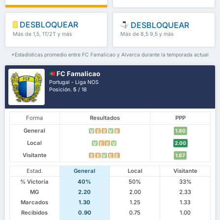
DESBLOQUEAR
DESBLOQUEAR
Más de 1,5, 1T/2T y más
Más de 8,5 9,5 y más
*Estadísticas promedio entre FC Famalicao y Alverca durante la temporada actual
FC Famalicao
Portugal - Liga NOS
Posición.
5
/ 18
Forma
Resultados
PPP
General
1.80
V
E
E
V
E
Local
2.00
V
E
E
V
Visitante
1.67
E
E
V
E
E
Estad.
General
Local
Visitante
% Victoria
40%
50%
33%
MG
2.20
2.00
2.33
Marcados
1.30
1.25
1.33
Recibidos
0.90
0.75
1.00