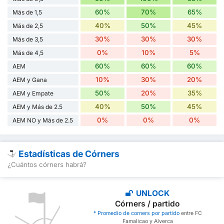
60%
70%
65%
Más de 1,5
40%
50%
45%
Más de 2,5
30%
30%
30%
Más de 3,5
0%
10%
5%
Más de 4,5
60%
60%
60%
AEM
10%
30%
20%
AEM y Gana
50%
20%
35%
AEM y Empate
40%
50%
45%
AEM y Más de 2.5
0%
0%
0%
AEM NO y Más de 2.5
Estadísticas de Córners
¿Cuántos córners habrá?
UNLOCK
Córners / partido
* Promedio de corners por partido
entre FC
Famalicao y Alverca