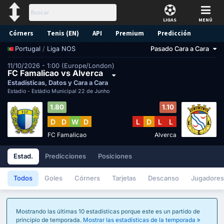
LIGAS
MENÚ
Córners
Tenis (EN)
API
Premium
Predicción
/
Liga NOS
Pasado Cara a Cara
Portugal
11/10/2026 - 1:00 (Europe/London)
FC Famalicao vs Alverca
Estadísticas, Datos y Cara a Cara
Estadio -
Estádio Municipal 22 de Junho
1.80
1.10
D
D
W
D
L
D
L
L
FC Famalicao
Alverca
Estad.
Predicciones
Posiciones
Todos
Goles
Córners
Tarjetas
Descanso
Jugadores
Mostrando las últimas 10 estadísticas porque este es un partido de
principio de temporada.
Mostrar las estadísticas de la temporada