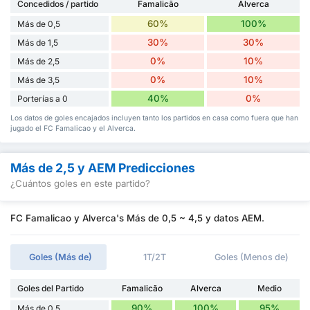
Concedidos / partido
Famalicão
Alverca
60%
100%
Más de 0,5
30%
30%
Más de 1,5
0%
10%
Más de 2,5
0%
10%
Más de 3,5
40%
0%
Porterías a 0
Los datos de goles encajados incluyen tanto los partidos en casa como fuera que han
jugado el FC Famalicao y el Alverca.
Más de 2,5 y AEM Predicciones
¿Cuántos goles en este partido?
FC Famalicao y Alverca's Más de 0,5 ~ 4,5 y datos AEM.
Goles (Más de)
1T/2T
Goles (Menos de)
Goles del Partido
Famalicão
Alverca
Medio
90%
100%
95%
Más de 0,5