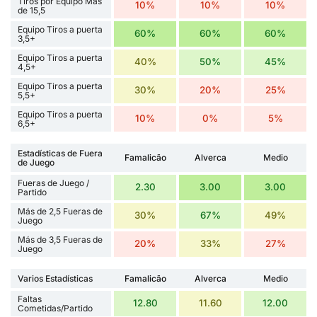
Tiros por Equipo Más
10%
10%
10%
de 15,5
Equipo Tiros a puerta
60%
60%
60%
3,5+
Equipo Tiros a puerta
40%
50%
45%
4,5+
Equipo Tiros a puerta
30%
20%
25%
5,5+
Equipo Tiros a puerta
10%
0%
5%
6,5+
Estadísticas de Fuera
Famalicão
Alverca
Medio
de Juego
Fueras de Juego /
2.30
3.00
3.00
Partido
Más de 2,5 Fueras de
30%
67%
49%
Juego
Más de 3,5 Fueras de
20%
33%
27%
Juego
Varios Estadísticas
Famalicão
Alverca
Medio
Faltas
12.80
11.60
12.00
Cometidas/Partido