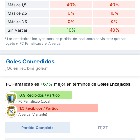
40%
40%
Más de 1,5
0%
10%
Más de 2,5
0%
0%
Más de 3,5
10%
40%
Sin Marcar
* Las estadísticas incluyen tanto los partidos de local como de visitante que han
jugado el FC Famalicao y el Alverca.
Goles Concedidos
¿Quién recibirá goles?
FC Famalicao
es
+67%
mejor
en términos de
Goles Encajados
0.9 Recibidos / Partido
FC Famalicao (Local)
1.5 Recibidos / Partido
Alverca (Visitante)
Partido Completo
1T/2T