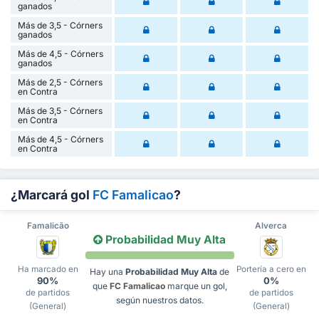
ganados
Más de 3,5 - Córners
ganados
Más de 4,5 - Córners
ganados
Más de 2,5 - Córners
en Contra
Más de 3,5 - Córners
en Contra
Más de 4,5 - Córners
en Contra
¿Marcará gol
FC Famalicao
?
Famalicão
Alverca
Probabilidad Muy Alta
Ha marcado en
Portería a cero en
Hay una
Probabilidad Muy Alta
de
90%
0%
que
FC Famalicao
marque un gol,
de partidos
de partidos
según nuestros datos.
(General)
(General)