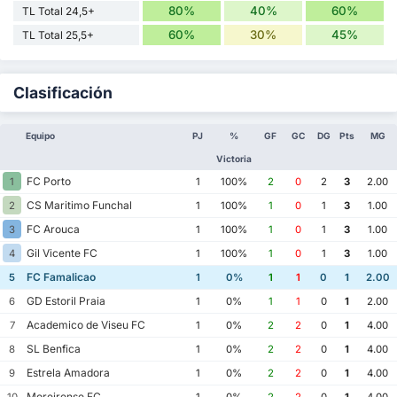
80%
40%
60%
TL Total 24,5+
60%
30%
45%
TL Total 25,5+
Clasificación
Equipo
PJ
%
GF
GC
DG
Pts
MG
Victoria
FC Porto
1
1
100%
2
0
2
3
2.00
CS Maritimo Funchal
2
1
100%
1
0
1
3
1.00
FC Arouca
3
1
100%
1
0
1
3
1.00
Gil Vicente FC
4
1
100%
1
0
1
3
1.00
FC Famalicao
5
1
0%
1
1
0
1
2.00
GD Estoril Praia
6
1
0%
1
1
0
1
2.00
Academico de Viseu FC
7
1
0%
2
2
0
1
4.00
SL Benfica
8
1
0%
2
2
0
1
4.00
Estrela Amadora
9
1
0%
2
2
0
1
4.00
Moreirense FC
10
1
0%
2
2
0
1
4.00