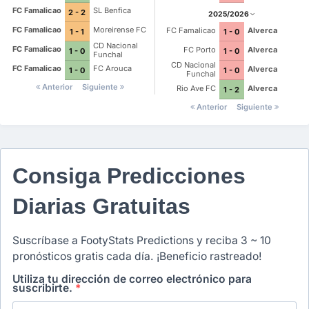
FC Famalicao
SL Benfica
2 - 2
2025/2026
FC Famalicao
Moreirense FC
FC Famalicao
Alverca
1 - 1
1 - 0
CD Nacional
FC Famalicao
FC Porto
Alverca
1 - 0
1 - 0
Funchal
CD Nacional
FC Famalicao
FC Arouca
Alverca
1 - 0
1 - 0
Funchal
Anterior
Siguiente
Rio Ave FC
Alverca
1 - 2
Anterior
Siguiente
Consiga Predicciones
Diarias Gratuitas
Suscríbase a FootyStats Predictions y reciba 3 ~ 10
pronósticos gratis cada día. ¡Beneficio rastreado!
Utiliza tu dirección de correo electrónico para
suscribirte.
*