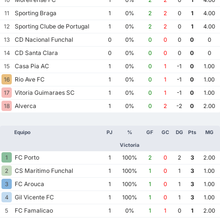
Sporting Braga
11
1
0%
2
2
0
1
4.00
Sporting Clube de Portugal
12
1
0%
2
2
0
1
4.00
CD Nacional Funchal
13
0
0%
0
0
0
0
0
CD Santa Clara
14
0
0%
0
0
0
0
0
Casa Pia AC
15
1
0%
0
1
-1
0
1.00
Rio Ave FC
16
1
0%
0
1
-1
0
1.00
Vitoria Guimaraes SC
17
1
0%
0
1
-1
0
1.00
Alverca
18
1
0%
0
2
-2
0
2.00
Equipo
PJ
%
GF
GC
DG
Pts
MG
Victoria
FC Porto
1
1
100%
2
0
2
3
2.00
CS Maritimo Funchal
2
1
100%
1
0
1
3
1.00
FC Arouca
3
1
100%
1
0
1
3
1.00
Gil Vicente FC
4
1
100%
1
0
1
3
1.00
FC Famalicao
5
1
0%
1
1
0
1
2.00