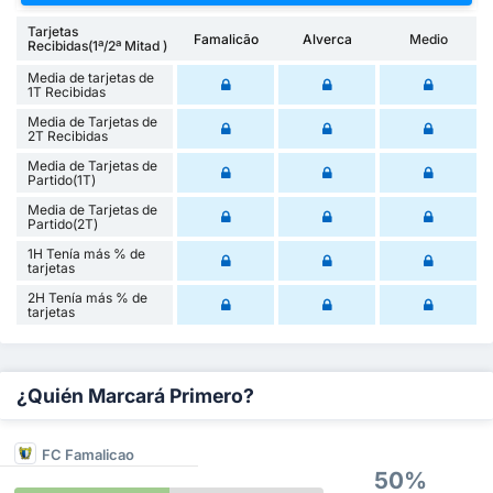
Tarjetas
Famalicão
Alverca
Medio
Recibidas(1ª/2ª Mitad )
Media de tarjetas de
1T Recibidas
Media de Tarjetas de
2T Recibidas
Media de Tarjetas de
Partido(1T)
Media de Tarjetas de
Partido(2T)
1H Tenía más % de
tarjetas
2H Tenía más % de
tarjetas
¿Quién Marcará Primero?
FC Famalicao
50%