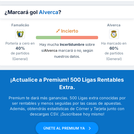
¿Marcará gol
Alverca
?
Famalicão
Alverca
Incierto
Portería a cero en
Ha marcado en
Hay mucha
Incertidumbre
sobre
40%
60%
si
Alverca
marcará o no, según
de partidos
de partidos
nuestros datos.
(General)
(General)
¡Actualice a Premium! 500 Ligas Rentables
Extra.
Premium te dará más ganancias. 500 Ligas extra conocidas por
ser rentables y menos seguidas por las casas de apuestas.
Además, obtendrás estadísticas de Córner y Tarjeta junto con
descargas CSV. ¡Suscríbase hoy mismo!
ÚNETE AL PREMIUM YA