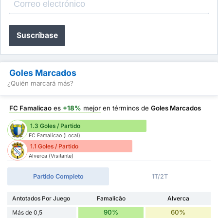
Suscríbase
Goles Marcados
¿Quién marcará más?
FC Famalicao
es
+18%
mejor
en términos de
Goles Marcados
1.3 Goles / Partido
FC Famalicao (Local)
1.1 Goles / Partido
Alverca (Visitante)
Partido Completo
1T/2T
Antotados Por Juego
Famalicão
Alverca
90%
60%
Más de 0,5