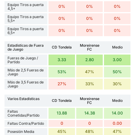
Equipo Tiros a puerta
0%
0%
0%
4,5+
Equipo Tiros a puerta
0%
0%
0%
5,5+
Equipo Tiros a puerta
0%
0%
0%
6,5+
Estadísticas de Fuera
Moreirense
CD Tondela
Medio
de Juego
FC
Fueras de Juego /
3.33
2.80
3.00
Partido
Más de 2,5 Fueras de
53%
47%
50%
Juego
Más de 3,5 Fueras de
27%
33%
30%
Juego
Varios Estadísticas
Moreirense
CD Tondela
Medio
FC
Faltas
13.88
14.38
14.00
Cometidas/Partido
0
0
0.00
Faltas Contra/Partido
45%
48%
47%
Posesión Media