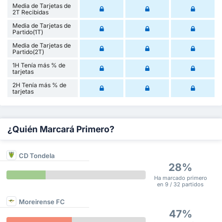
Media de Tarjetas de
2T Recibidas
Media de Tarjetas de
Partido(1T)
Media de Tarjetas de
Partido(2T)
1H Tenía más % de
tarjetas
2H Tenía más % de
tarjetas
¿Quién Marcará Primero?
CD Tondela
28%
Ha marcado primero
en 9 / 32 partidos
Moreirense FC
47%