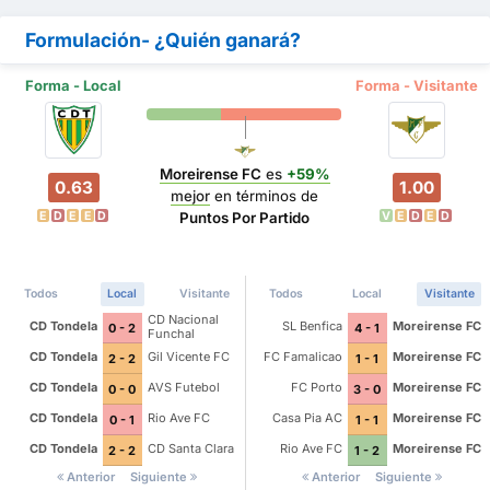
Formulación- ¿Quién ganará?
Forma - Local
Forma - Visitante
Moreirense FC
es
+59%
0.63
1.00
mejor
en términos de
E
D
E
E
D
V
E
D
E
D
Puntos Por Partido
Todos
Local
Visitante
Todos
Local
Visitante
CD Nacional
CD Tondela
SL Benfica
Moreirense FC
0 - 2
4 - 1
Funchal
CD Tondela
Gil Vicente FC
FC Famalicao
Moreirense FC
2 - 2
1 - 1
CD Tondela
AVS Futebol
FC Porto
Moreirense FC
0 - 0
3 - 0
CD Tondela
Rio Ave FC
Casa Pia AC
Moreirense FC
0 - 1
1 - 1
CD Tondela
CD Santa Clara
Rio Ave FC
Moreirense FC
2 - 2
1 - 2
Anterior
Siguiente
Anterior
Siguiente