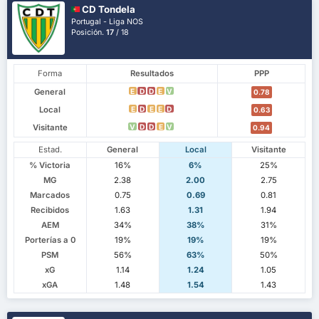
CD Tondela
Portugal - Liga NOS
Posición.
17
/ 18
Forma
Resultados
PPP
General
E
D
D
E
V
0.78
Local
E
D
E
E
D
0.63
Visitante
V
D
D
E
V
0.94
Estad.
General
Local
Visitante
% Victoria
16%
6%
25%
MG
2.38
2.00
2.75
Marcados
0.75
0.69
0.81
Recibidos
1.63
1.31
1.94
AEM
34%
38%
31%
Porterías a 0
19%
19%
19%
PSM
56%
63%
50%
xG
1.14
1.24
1.05
xGA
1.48
1.54
1.43