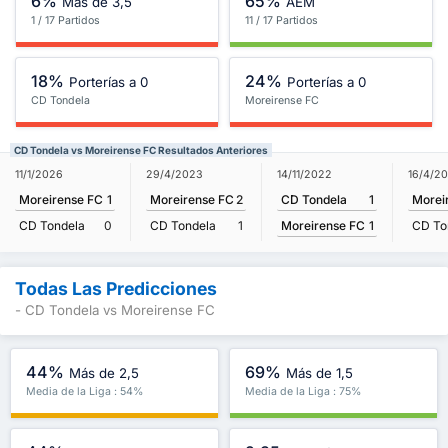
6%
65%
Más de 3,5
AEM
1 / 17 Partidos
11 / 17 Partidos
18%
24%
Porterías a 0
Porterías a 0
CD Tondela
Moreirense FC
CD Tondela vs Moreirense FC Resultados Anteriores
14/11/2022
11/1/2026
29/4/2023
16/4/2
CD Tondela
1
Moreirense FC
1
Moreirense FC
2
Morei
Moreirense FC
1
CD Tondela
0
CD Tondela
1
CD To
Todas Las Predicciones
- CD Tondela vs Moreirense FC
44%
69%
Más de 2,5
Más de 1,5
Media de la Liga : 54%
Media de la Liga : 75%