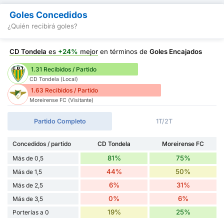
Goles Concedidos
¿Quién recibirá goles?
CD Tondela
es
+24%
mejor
en términos de
Goles Encajados
1.31 Recibidos / Partido
CD Tondela (Local)
1.63 Recibidos / Partido
Moreirense FC (Visitante)
Partido Completo
1T/2T
Concedidos / partido
CD Tondela
Moreirense FC
81%
75%
Más de 0,5
44%
50%
Más de 1,5
6%
31%
Más de 2,5
0%
6%
Más de 3,5
19%
25%
Porterías a 0