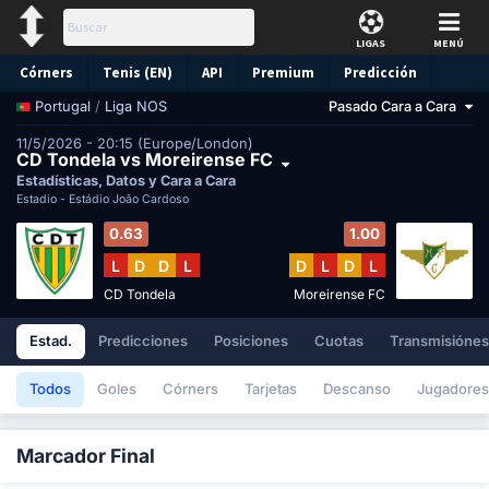
LIGAS
MENÚ
Córners
Tenis (EN)
API
Premium
Predicción
/
Liga NOS
Pasado Cara a Cara
Portugal
11/5/2026 - 20:15 (Europe/London)
CD Tondela vs Moreirense FC
Estadísticas, Datos y Cara a Cara
Estadio -
Estádio João Cardoso
0.63
1.00
L
D
D
L
D
L
D
L
CD Tondela
Moreirense FC
Estad.
Predicciones
Posiciones
Cuotas
Transmisióne
Todos
Goles
Córners
Tarjetas
Descanso
Jugadores
Marcador Final