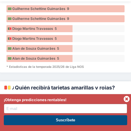
Guilherme Schettine Guimarães 9
Guilherme Schettine Guimarães 9
Diogo Martins Travassos 5
Diogo Martins Travassos 5
Alan de Souza Guimarães 5
Alan de Souza Guimarães 5
* Estadísticas de la temporada 2025/26 de Liga NOS
¿Quién recibirá tarjetas amarillas y rojas?
¡Obtenga predicciones rentables!
Tarjetas Recibidas
-
CD Tondela
Brayan Medina 12
ÚNETE A PREMIUM. GANA AHORA.
Brayan Medina 12