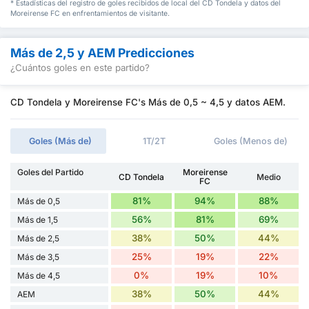
* Estadísticas del registro de goles recibidos de local del CD Tondela y datos del
Moreirense FC en enfrentamientos de visitante.
Más de 2,5 y AEM Predicciones
¿Cuántos goles en este partido?
CD Tondela y Moreirense FC's Más de 0,5 ~ 4,5 y datos AEM.
Goles (Más de)
1T/2T
Goles (Menos de)
Goles del Partido
Moreirense
CD Tondela
Medio
FC
81%
94%
88%
Más de 0,5
56%
81%
69%
Más de 1,5
38%
50%
44%
Más de 2,5
25%
19%
22%
Más de 3,5
0%
19%
10%
Más de 4,5
38%
50%
44%
AEM