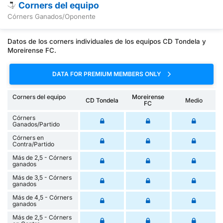
Corners del equipo
Córners Ganados/Oponente
Datos de los corners individuales de los equipos CD Tondela y
Moreirense FC.
DATA FOR PREMIUM MEMBERS ONLY
Corners del equipo
Moreirense
CD Tondela
Medio
FC
Córners
Ganados/Partido
Córners en
Contra/Partido
Más de 2,5 - Córners
ganados
Más de 3,5 - Córners
ganados
Más de 4,5 - Córners
ganados
Más de 2,5 - Córners