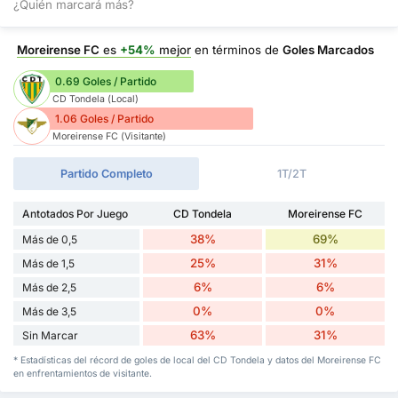
¿Quién marcará más?
Moreirense FC
es
+54%
mejor
en términos de
Goles Marcados
0.69 Goles / Partido
CD Tondela (Local)
1.06 Goles / Partido
Moreirense FC (Visitante)
Partido Completo
1T/2T
Antotados Por Juego
CD Tondela
Moreirense FC
38%
69%
Más de 0,5
25%
31%
Más de 1,5
6%
6%
Más de 2,5
0%
0%
Más de 3,5
63%
31%
Sin Marcar
* Estadísticas del récord de goles de local del CD Tondela y datos del Moreirense FC
en enfrentamientos de visitante.