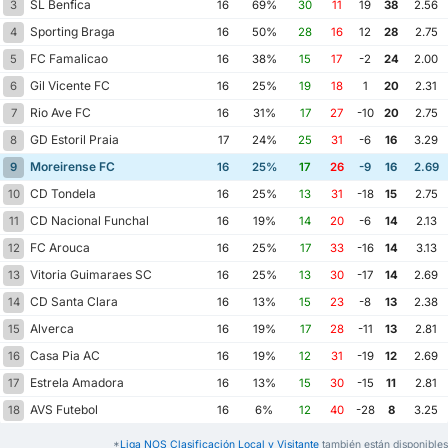
SL Benfica
3
16
69%
30
11
19
38
2.56
Sporting Braga
4
16
50%
28
16
12
28
2.75
FC Famalicao
5
16
38%
15
17
-2
24
2.00
Gil Vicente FC
6
16
25%
19
18
1
20
2.31
Rio Ave FC
7
16
31%
17
27
-10
20
2.75
GD Estoril Praia
8
17
24%
25
31
-6
16
3.29
Moreirense FC
9
16
25%
17
26
-9
16
2.69
CD Tondela
10
16
25%
13
31
-18
15
2.75
CD Nacional Funchal
11
16
19%
14
20
-6
14
2.13
FC Arouca
12
16
25%
17
33
-16
14
3.13
Vitoria Guimaraes SC
13
16
25%
13
30
-17
14
2.69
CD Santa Clara
14
16
13%
15
23
-8
13
2.38
Alverca
15
16
19%
17
28
-11
13
2.81
Casa Pia AC
16
16
19%
12
31
-19
12
2.69
Estrela Amadora
17
16
13%
15
30
-15
11
2.81
AVS Futebol
18
16
6%
12
40
-28
8
3.25
*
Liga NOS Clasificación Local y Visitante
también están disponibles