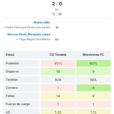
2
-
0
DC
(1 - 0)
Makan Aiko
Pedro Henryque Pereira dos Santos
18'
Marcos Paulo Mesquita Lopes
Tiago Miguel Silva Manso
60'
Estad.
CD Tondela
Moreirense FC
Posesión
40%
60%
Disparos
10
9
Tarjetas
N/A
N/A
Córners
1
8
Faltas
14
9
Fueras de Juego
1
1
xG
1.33
1.15