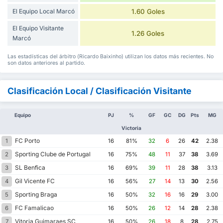
El Equipo Local Marcó
1.60 Goles
El Equipo Visitante
1.26 Goles
Marcó
Las estadísticas del árbitro (Ricardo Baixinho) utilizan los datos más recientes. No
son datos anteriores al partido.
Clasificación Local / Clasificación Visitante
Equipo
PJ
%
GF
GC
DG
Pts
MG
Victoria
FC Porto
1
16
81%
32
6
26
42
2.38
Sporting Clube de Portugal
2
16
75%
48
11
37
38
3.69
SL Benfica
3
16
69%
39
11
28
38
3.13
Gil Vicente FC
4
16
56%
27
14
13
30
2.56
Sporting Braga
5
16
50%
32
16
16
29
3.00
FC Famalicao
6
16
50%
26
12
14
28
2.38
Vitoria Guimaraes SC
7
16
50%
26
18
8
28
2.75