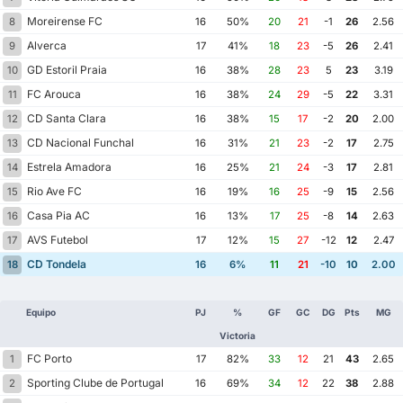
Moreirense FC
8
16
50%
20
21
-1
26
2.56
Alverca
9
17
41%
18
23
-5
26
2.41
GD Estoril Praia
10
16
38%
28
23
5
23
3.19
FC Arouca
11
16
38%
24
29
-5
22
3.31
CD Santa Clara
12
16
38%
15
17
-2
20
2.00
CD Nacional Funchal
13
16
31%
21
23
-2
17
2.75
Estrela Amadora
14
16
25%
21
24
-3
17
2.81
Rio Ave FC
15
16
19%
16
25
-9
15
2.56
Casa Pia AC
16
16
13%
17
25
-8
14
2.63
AVS Futebol
17
17
12%
15
27
-12
12
2.47
CD Tondela
18
16
6%
11
21
-10
10
2.00
Equipo
PJ
%
GF
GC
DG
Pts
MG
Victoria
FC Porto
1
17
82%
33
12
21
43
2.65
Sporting Clube de Portugal
2
16
69%
34
12
22
38
2.88