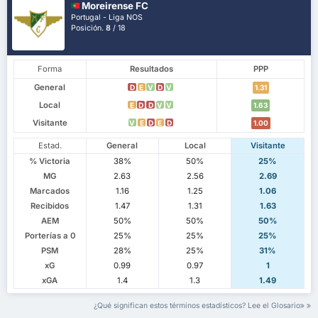
Moreirense FC
Portugal - Liga NOS
Posición.
8
/ 18
Forma
Resultados
PPP
General
D
E
V
D
V
1.31
Local
E
D
D
V
V
1.63
Visitante
V
E
D
E
D
1.00
Estad.
General
Local
Visitante
% Victoria
38%
50%
25%
MG
2.63
2.56
2.69
Marcados
1.16
1.25
1.06
Recibidos
1.47
1.31
1.63
AEM
50%
50%
50%
Porterías a 0
25%
25%
25%
PSM
28%
25%
31%
xG
0.99
0.97
1
xGA
1.4
1.3
1.49
¿Qué significan estos términos estadísticos? Lee el Glosario