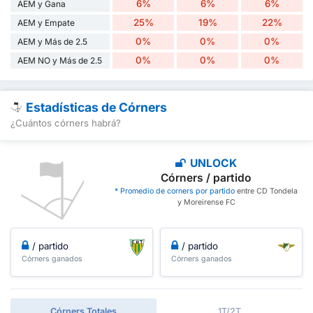
6%
6%
6%
AEM y Gana
25%
19%
22%
AEM y Empate
0%
0%
0%
AEM y Más de 2.5
0%
0%
0%
AEM NO y Más de 2.5
Estadísticas de Córners
¿Cuántos córners habrá?
UNLOCK
Córners / partido
* Promedio de corners por partido
entre CD Tondela
y Moreirense FC
/ partido
/ partido
Córners ganados
Córners ganados
Córners Totales
1T/2T