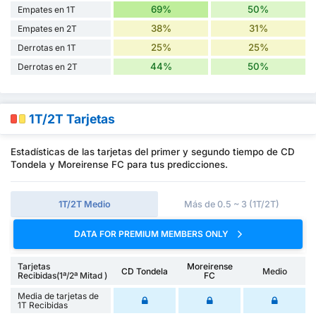
69%
50%
Empates en 1T
38%
31%
Empates en 2T
25%
25%
Derrotas en 1T
44%
50%
Derrotas en 2T
1T/2T Tarjetas
Estadísticas de las tarjetas del primer y segundo tiempo de CD
Tondela y Moreirense FC para tus predicciones.
1T/2T Medio
Más de 0.5 ~ 3 (1T/2T)
DATA FOR PREMIUM MEMBERS ONLY
Tarjetas
Moreirense
CD Tondela
Medio
Recibidas(1ª/2ª Mitad )
FC
Media de tarjetas de
1T Recibidas