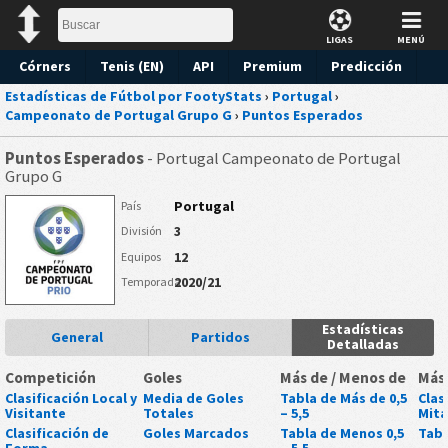
LIGAS
MENÚ
Córners
Tenis (EN)
API
Premium
Predicción
Estadísticas de Fútbol por FootyStats
›
Portugal
›
Campeonato de Portugal Grupo G
›
Puntos Esperados
Puntos Esperados
- Portugal Campeonato de Portugal
Grupo G
Portugal
País
3
División
12
Equipos
2020/21
Temporada
Estadísticas
General
Partidos
Detalladas
Competición
Goles
Más de / Menos de
Más
Clasificación Local y
Media de Goles
Tabla de Más de 0,5
Clas
Visitante
Totales
– 5,5
Mit
Clasificación de
Goles Marcados
Tabla de Menos 0,5
Tabl
Forma
– 5,5