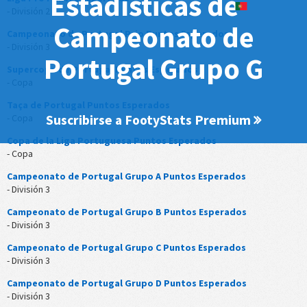
Estadísticas de
- División 2
Campeonato de
Campeonato de Portugal Prio Puntos Esperados
- División 3
Portugal Grupo G
Supercopa de Portugal Puntos Esperados
- Copa
Taça de Portugal Puntos Esperados
Suscribirse a FootyStats Premium
- Copa
Copa de la Liga Portuguesa Puntos Esperados
- Copa
Campeonato de Portugal Grupo A Puntos Esperados
- División 3
Campeonato de Portugal Grupo B Puntos Esperados
- División 3
Campeonato de Portugal Grupo C Puntos Esperados
- División 3
Campeonato de Portugal Grupo D Puntos Esperados
- División 3