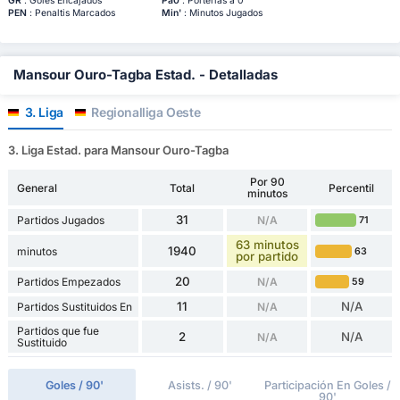
GR
: Goles Encajados
Pa0
: Porterías a 0
PEN
: Penaltis Marcados
Min'
: Minutos Jugados
Mansour Ouro-Tagba Estad. - Detalladas
3. Liga
Regionalliga Oeste
3. Liga Estad. para Mansour Ouro-Tagba
Por 90
General
Total
Percentil
minutos
31
Partidos Jugados
N/A
71
63 minutos
1940
minutos
63
por partido
20
Partidos Empezados
N/A
59
11
N/A
Partidos Sustituidos En
N/A
Partidos que fue
2
N/A
N/A
Sustituido
Goles / 90'
Asists. / 90'
Participación En Goles /
90'