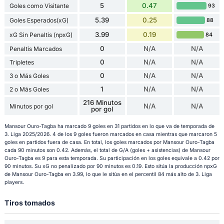
5
0.47
Goles como Visitante
93
5.39
0.25
Goles Esperados(xG)
88
3.99
0.19
xG Sin Penaltis (npxG)
84
0
N/A
N/A
Penaltis Marcados
0
N/A
N/A
Tripletes
0
N/A
N/A
3 o Más Goles
1
N/A
N/A
2 o Más Goles
216 Minutos
N/A
N/A
Minutos por gol
por gol
Mansour Ouro-Tagba ha marcado 9 goles en 31 partidos en lo que va de temporada de
3. Liga 2025/2026. 4 de los 9 goles fueron marcados en casa mientras que marcaron 5
goles en partidos fuera de casa. En total, los goles marcados por Mansour Ouro-Tagba
cada 90 minutos son 0.42. Además, el total de G/A (goles + asistencias) de Mansour
Ouro-Tagba es 9 para esta temporada. Su participación en los goles equivale a 0.42 por
90 minutos. Su xG no penalizado por 90 minutos es 0.19. Esto sitúa la producción npxG
de Mansour Ouro-Tagba en 3.99, lo que le sitúa en el percentil 84 más alto de 3. Liga
players.
Tiros tomados