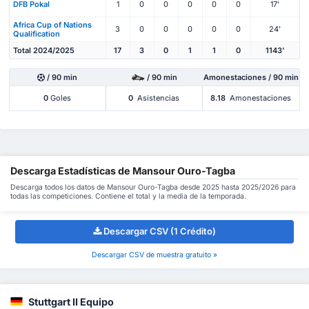
DFB Pokal
1
0
0
0
0
0
17'
Africa Cup of Nations
3
0
0
0
0
0
24'
Qualification
Total 2024/2025
17
3
0
1
1
0
1143'
/ 90 min
/ 90 min
Amonestaciones / 90 min
0
Goles
0
Asistencias
8.18
Amonestaciones
Descarga Estadísticas de Mansour Ouro-Tagba
Descarga todos los datos de Mansour Ouro-Tagba desde 2025 hasta 2025/2026 para
todas las competiciones. Contiene el total y la media de la temporada.
Descargar CSV (1 Crédito)
Descargar CSV de muestra gratuito »
Stuttgart II Equipo