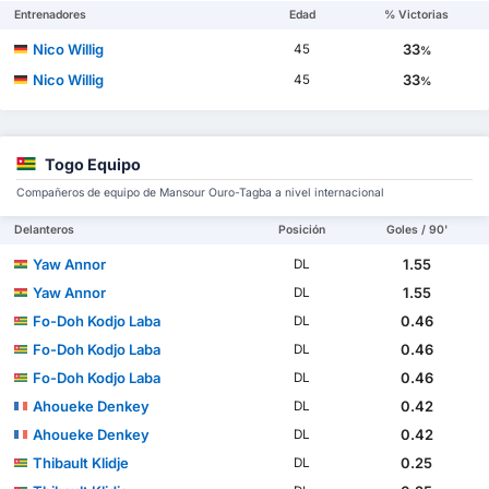
Entrenadores
Edad
% Victorias
Nico Willig
33
45
%
Nico Willig
33
45
%
Togo Equipo
Compañeros de equipo de Mansour Ouro-Tagba a nivel internacional
Delanteros
Posición
Goles / 90'
Yaw Annor
1.55
DL
Yaw Annor
1.55
DL
Fo-Doh Kodjo Laba
0.46
DL
Fo-Doh Kodjo Laba
0.46
DL
Fo-Doh Kodjo Laba
0.46
DL
Ahoueke Denkey
0.42
DL
Ahoueke Denkey
0.42
DL
Thibault Klidje
0.25
DL