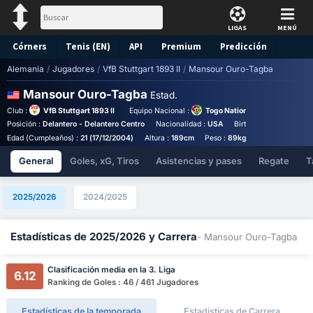
LIGAS
MENÚ
Córners
Tenis (EN)
API
Premium
Predicción
Alemania
/
Jugadores
/
VfB Stuttgart 1893 II
/
Mansour Ouro-Tagba
Mansour Ouro-Tagba
Estad.
Club :
VfB Stuttgart 1893 II
Equipo Nacional :
Togo National Team
Posición :
Delantero - Delantero Centro
Nacionalidad :
USA
Birthplace :
USA - US
Edad (Cumpleaños) :
21 (17/12/2004)
Altura :
189cm
Peso :
89kg
General
Goles, xG, Tiros
Asistencias y pases
Regate
T
2025/2026
2024/2025
Estadísticas de 2025/2026 y Carrera
- Mansour Ouro-Tagba
Clasificación media en la 3. Liga
6.12
Ranking de Goles : 46 / 461 Jugadores
Estadísticas de la temporada
Estadísticas de Carrera