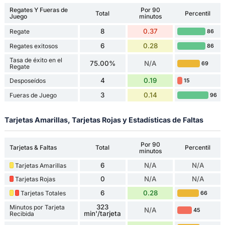
Regates Y Fueras de
Por 90
Total
Percentil
Juego
minutos
8
0.37
Regate
86
6
0.28
Regates exitosos
86
Tasa de éxito en el
75.00%
N/A
69
Regate
4
0.19
Desposeídos
15
3
0.14
Fueras de Juego
96
Tarjetas Amarillas, Tarjetas Rojas y Estadísticas de Faltas
Por 90
Tarjetas & Faltas
Total
Percentil
minutos
6
N/A
N/A
Tarjetas Amarillas
0
N/A
N/A
Tarjetas Rojas
6
0.28
Tarjetas Totales
66
323
Minutos por Tarjeta
N/A
45
min'/tarjeta
Recibida