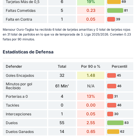
6
19%
Tarjetas Más de 0,5
69
5
0.23
Faltas Cometidas
81
1
0.05
Falta en Contra
39
Mansour Ouro-Tagba ha recibido 6 total de tarjetas amarillas y 0 total de tarjetas rojas
en 31 total de partidos en lo que va de temporada de 3. Liga 2025/2026. Cometen 0.23
faltas por 90 minutos.
Estadísticas de Defensa
Defender
Total
Por 90 o %
Percentil
32
1.48
Goles Encajados
45
Minutos por gol
61 Min'
N/A
46
Recibido
4
13%
Porterías a 0
31
0
0.00
Tackles
46
1
0.05
Intercepciones
30
55
2.55
Duelos
83
14
0.65
Duelos Ganados
62