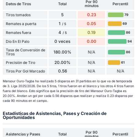
Por 90
Datos de Tiros
Total
Percentil
minutos
5
0.23
Tiros tomados
79
1
0.05
Remates a puerta
69
/ 5
4
0.19
Remates fuera
86
/ 5
0 veces
0.00
Dio En El Palo
94
Tasa de Conversión de
180.00%
N/A
86
Tiros
20.00%
N/A
Precisión de Tiro
61
0.56
N/A
N/A
Tiros Por Gol Marcado
Mansour Ouro-Tagba ha realizado 5 disparos en 31 partidos en lo que va de temporada
de 3. Liga 2025/2026. De los 5 tiros, 1 tiros fueron en el blanco y los otros 4 tiros fueron
fuera del blanco. Esto significa que la precisión de tiro del Mansour Ouro-Tagba es
20.00%. Anotan un gol por cada 0.56 disparos que realizan y realiza 0.23 disparos por
cada 90 minutos en el campo.
Estadísticas de Asistencias, Pases y Creación de
Oportunidades
Por 90
Asistencias y Pases
Total
Percentil
minutos