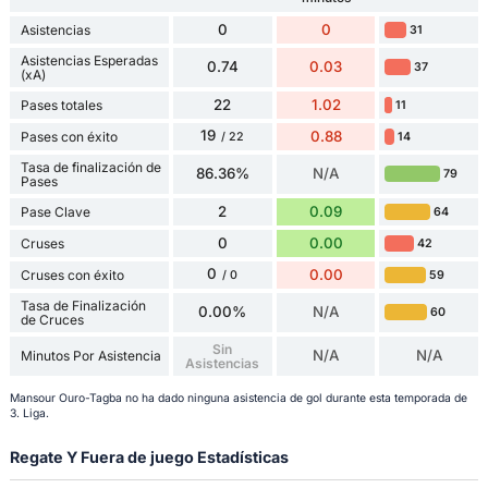
0
0
Asistencias
31
Asistencias Esperadas
0.74
0.03
37
(xA)
22
1.02
Pases totales
11
19
0.88
Pases con éxito
14
/ 22
Tasa de finalización de
86.36%
N/A
79
Pases
2
0.09
Pase Clave
64
0
0.00
Cruses
42
0
0.00
Cruses con éxito
59
/ 0
Tasa de Finalización
0.00%
N/A
60
de Cruces
Sin
N/A
N/A
Minutos Por Asistencia
Asistencias
Mansour Ouro-Tagba no ha dado ninguna asistencia de gol durante esta temporada de
3. Liga.
Regate Y Fuera de juego Estadísticas