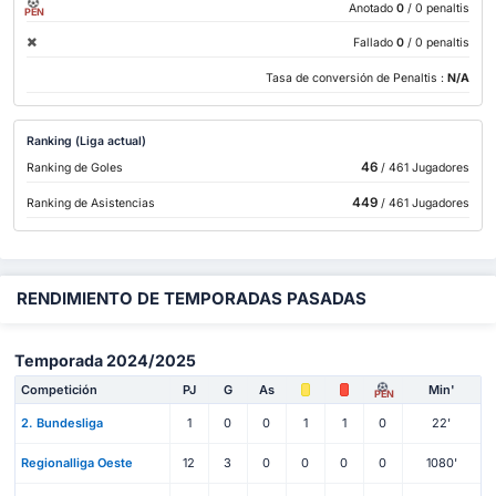
Anotado
0
/ 0 penaltis
PEN
Fallado
0
/ 0 penaltis
Tasa de conversión de Penaltis :
N/A
Ranking (Liga actual)
46
Ranking de Goles
/ 461 Jugadores
449
Ranking de Asistencias
/ 461 Jugadores
RENDIMIENTO DE TEMPORADAS PASADAS
Temporada 2024/2025
Competición
PJ
G
As
Min'
PEN
2. Bundesliga
1
0
0
1
1
0
22'
Regionalliga Oeste
12
3
0
0
0
0
1080'