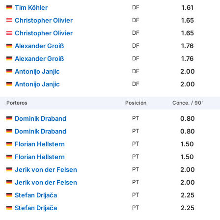
Tim Köhler
1.61
DF
Christopher Olivier
1.65
DF
Christopher Olivier
1.65
DF
Alexander Groiß
1.76
DF
Alexander Groiß
1.76
DF
Antonijo Janjic
2.00
DF
Antonijo Janjic
2.00
DF
Porteros
Posición
Conce. / 90'
Dominik Draband
0.80
PT
Dominik Draband
0.80
PT
Florian Hellstern
1.50
PT
Florian Hellstern
1.50
PT
Jerik von der Felsen
2.00
PT
Jerik von der Felsen
2.00
PT
Stefan Drljača
2.25
PT
Stefan Drljača
2.25
PT