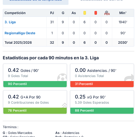
Competición
PJ
G
As
Min'
PEN
3. Liga
31
9
0
6
0
0
1940'
Regionalliga Oeste
1
0
0
0
0
0
90'
Total 2025/2026
32
9
0
6
0
0
2030'
Estadísticas por cada 90 minutos en la 3. Liga
0.42
0.00
Goles / 90'
Asistencias. / 90'
9 Goles Total
0 Asistencias Total
90 Percentil
31 Percentil
0.42
0.25
G+A Por 90
xG Por 90'
9 Contribuciones de Goles
5.39 Goles Esperados
78 Percentil
88 Percentil
Términos :
G
: Goles Marcados
As
: Asistencias