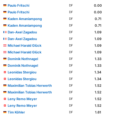
Paulo Fritschi
0.00
DF
Paulo Fritschi
0.00
DF
Kaden Amaniampong
0.71
DF
Kaden Amaniampong
0.71
DF
Dan-Axel Zagadou
1.09
DF
Dan-Axel Zagadou
1.09
DF
Michael Harald Glück
1.09
DF
Michael Harald Glück
1.09
DF
Dominik Nothnagel
1.33
DF
Dominik Nothnagel
1.33
DF
Leonidas Stergiou
1.34
DF
Leonidas Stergiou
1.34
DF
Maximilian Tobias Herwerth
1.52
DF
Maximilian Tobias Herwerth
1.52
DF
Leny Remo Meyer
1.52
DF
Leny Remo Meyer
1.52
DF
Tim Köhler
1.61
DF