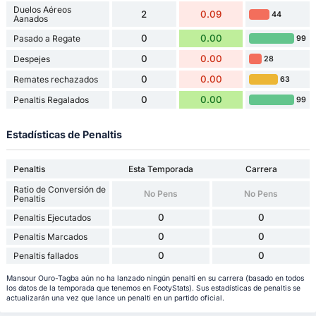
Duelos Aéreos
2
0.09
44
Aanados
0
0.00
Pasado a Regate
99
0
0.00
Despejes
28
0
0.00
Remates rechazados
63
0
0.00
Penaltis Regalados
99
Estadísticas de Penaltis
Penaltis
Esta Temporada
Carrera
Ratio de Conversión de
No Pens
No Pens
Penaltis
0
0
Penaltis Ejecutados
0
0
Penaltis Marcados
0
0
Penaltis fallados
Mansour Ouro-Tagba aún no ha lanzado ningún penalti en su carrera (basado en todos
los datos de la temporada que tenemos en FootyStats). Sus estadísticas de penaltis se
actualizarán una vez que lance un penalti en un partido oficial.