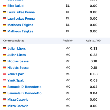
Eliot Bujupi
0.00
DL
Lauri Lukas Penna
0.00
DL
Lauri Lukas Penna
0.00
DL
Matheos Tsigkas
0.00
DL
Matheos Tsigkas
0.00
DL
Centrocampistas
Posición
Asists. / 90'
Julian Lüers
0.33
MC
Julian Lüers
0.33
MC
Nicolás Sessa
0.18
MC
Nicolás Sessa
0.18
MC
Yanik Spalt
0.08
MC
Yanik Spalt
0.08
MC
Samuele Di Benedetto
0.04
MC
Samuele Di Benedetto
0.04
MC
Mirza Catovic
0.00
MC
Mirza Catovic
0.00
MC