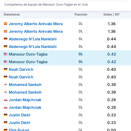
Compañeros de equipo de Mansour Ouro-Tagba en el club
Delanteros
Posición
Goles / 90'
Jeremy Alberto Arévalo Mera
1.36
DL
Jeremy Alberto Arévalo Mera
1.36
DL
Abdenego N'Lola Nankishi
0.44
DL
Abdenego N'Lola Nankishi
0.44
DL
Mansour Ouro-Tagba
0.42
DL
Mansour Ouro-Tagba
0.42
DL
Noah Darvich
0.40
DL
Noah Darvich
0.40
DL
Mohamed Sankoh
0.39
DL
Mohamed Sankoh
0.39
DL
Jordan Majchrzak
0.29
DL
Jordan Majchrzak
0.29
DL
Justin Diehl
0.23
DL
Justin Diehl
0.23
DL
Eliot Bujupi
0.00
DL