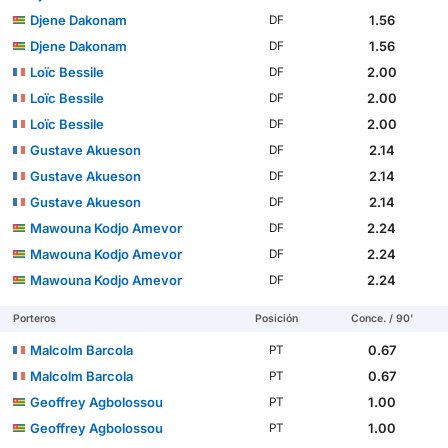
Djene Dakonam
1.56
DF
Djene Dakonam
1.56
DF
Loïc Bessile
2.00
DF
Loïc Bessile
2.00
DF
Loïc Bessile
2.00
DF
Gustave Akueson
2.14
DF
Gustave Akueson
2.14
DF
Gustave Akueson
2.14
DF
Mawouna Kodjo Amevor
2.24
DF
Mawouna Kodjo Amevor
2.24
DF
Mawouna Kodjo Amevor
2.24
DF
Porteros
Posición
Conce. / 90'
Malcolm Barcola
0.67
PT
Malcolm Barcola
0.67
PT
Geoffrey Agbolossou
1.00
PT
Geoffrey Agbolossou
1.00
PT