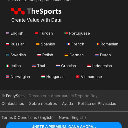
English
Turkish
Portuguese
Russian
Spanish
French
Romanian
Swedish
Polish
German
Dutch
Italian
Thai
Croatian
Indonesian
Norwegian
Hungarian
Vietnamese
©
FootyStats
- Creado con Amor para el Deporte Rey
Contáctanos
Sobre nosotros
Ayuda
Política de Privacidad
Terms & Conditions (English)
News (English)
ÚNETE A PREMIUM. GANA AHORA.