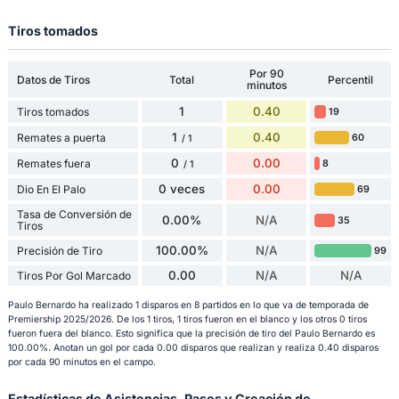
Tiros tomados
Por 90
Datos de Tiros
Total
Percentil
minutos
1
0.40
Tiros tomados
19
1
0.40
Remates a puerta
60
/ 1
0
0.00
Remates fuera
8
/ 1
0 veces
0.00
Dio En El Palo
69
Tasa de Conversión de
0.00%
N/A
35
Tiros
100.00%
N/A
Precisión de Tiro
99
0.00
N/A
N/A
Tiros Por Gol Marcado
Paulo Bernardo ha realizado 1 disparos en 8 partidos en lo que va de temporada de
Premiership 2025/2026. De los 1 tiros, 1 tiros fueron en el blanco y los otros 0 tiros
fueron fuera del blanco. Esto significa que la precisión de tiro del Paulo Bernardo es
100.00%. Anotan un gol por cada 0.00 disparos que realizan y realiza 0.40 disparos
por cada 90 minutos en el campo.
Estadísticas de Asistencias, Pases y Creación de