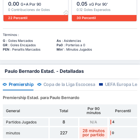
0.00
0.05
G+A Por 90
xG Por 90'
0 Contribuciones de Goles
0.12 Goles Esperados
22 Percentil
30 Percentil
Términos :
G
: Goles Marcados
As
: Asistencias
GR
: Goles Encajados
Pa0
: Porterías a 0
PEN
: Penaltis Marcados
Min'
: Minutos Jugados
Paulo Bernardo Estad. - Detalladas
Premiership
Copa de la Liga Escocesa
UEFA Europa Lea
Premiership Estad. para Paulo Bernardo
Por 90
General
Total
Percentil
minutos
8
Partidos Jugados
N/A
4
28 minutos
227
minutos
0
por partido