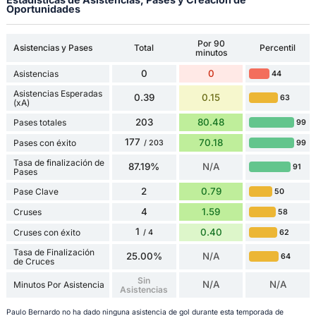
Oportunidades
Por 90
Asistencias y Pases
Total
Percentil
minutos
0
0
Asistencias
44
Asistencias Esperadas
0.39
0.15
63
(xA)
203
80.48
Pases totales
99
177
70.18
Pases con éxito
99
/ 203
Tasa de finalización de
87.19%
N/A
91
Pases
2
0.79
Pase Clave
50
4
1.59
Cruses
58
1
0.40
Cruses con éxito
62
/ 4
Tasa de Finalización
25.00%
N/A
64
de Cruces
Sin
N/A
N/A
Minutos Por Asistencia
Asistencias
Paulo Bernardo no ha dado ninguna asistencia de gol durante esta temporada de