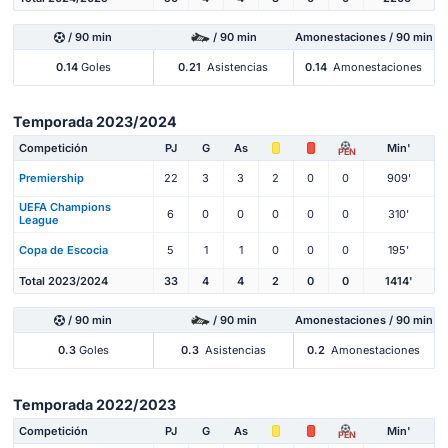
/ 90 min
/ 90 min
Amonestaciones / 90 min
0.14
Goles
0.21
Asistencias
0.14
Amonestaciones
Temporada 2023/2024
Competición
PJ
G
As
Min'
PEN
Premiership
22
3
3
2
0
0
909'
UEFA Champions
6
0
0
0
0
0
310'
League
Copa de Escocia
5
1
1
0
0
0
195'
Total 2023/2024
33
4
4
2
0
0
1414'
/ 90 min
/ 90 min
Amonestaciones / 90 min
0.3
Goles
0.3
Asistencias
0.2
Amonestaciones
Temporada 2022/2023
Competición
PJ
G
As
Min'
PEN