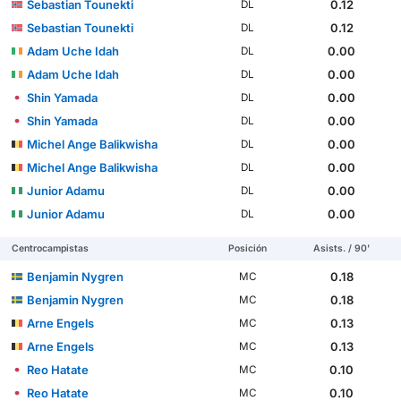
Sebastian Tounekti
0.12
DL
Sebastian Tounekti
0.12
DL
Adam Uche Idah
0.00
DL
Adam Uche Idah
0.00
DL
Shin Yamada
0.00
DL
Shin Yamada
0.00
DL
Michel Ange Balikwisha
0.00
DL
Michel Ange Balikwisha
0.00
DL
Junior Adamu
0.00
DL
Junior Adamu
0.00
DL
Centrocampistas
Posición
Asists. / 90'
Benjamin Nygren
0.18
MC
Benjamin Nygren
0.18
MC
Arne Engels
0.13
MC
Arne Engels
0.13
MC
Reo Hatate
0.10
MC
Reo Hatate
0.10
MC