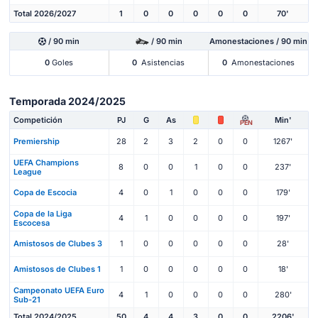
Total 2026/2027
1
0
0
0
0
0
70'
/ 90 min
/ 90 min
Amonestaciones / 90 min
0
Goles
0
Asistencias
0
Amonestaciones
Temporada 2024/2025
Competición
PJ
G
As
Min'
PEN
Premiership
28
2
3
2
0
0
1267'
UEFA Champions
8
0
0
1
0
0
237'
League
Copa de Escocia
4
0
1
0
0
0
179'
Copa de la Liga
4
1
0
0
0
0
197'
Escocesa
Amistosos de Clubes 3
1
0
0
0
0
0
28'
Amistosos de Clubes 1
1
0
0
0
0
0
18'
Campeonato UEFA Euro
4
1
0
0
0
0
280'
Sub-21
Total 2024/2025
50
4
4
3
0
0
2206'