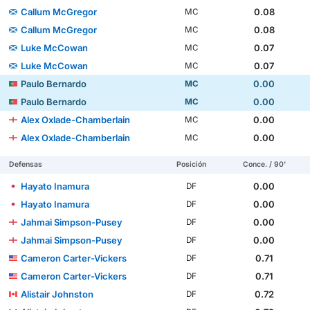
Callum McGregor
0.08
MC
Callum McGregor
0.08
MC
Luke McCowan
0.07
MC
Luke McCowan
0.07
MC
Paulo Bernardo
0.00
MC
Paulo Bernardo
0.00
MC
Alex Oxlade-Chamberlain
0.00
MC
Alex Oxlade-Chamberlain
0.00
MC
Defensas
Posición
Conce. / 90'
Hayato Inamura
0.00
DF
Hayato Inamura
0.00
DF
Jahmai Simpson-Pusey
0.00
DF
Jahmai Simpson-Pusey
0.00
DF
Cameron Carter-Vickers
0.71
DF
Cameron Carter-Vickers
0.71
DF
Alistair Johnston
0.72
DF