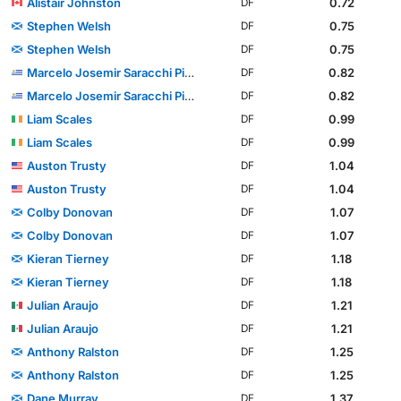
Alistair Johnston
0.72
DF
Stephen Welsh
0.75
DF
Stephen Welsh
0.75
DF
Marcelo Josemir Saracchi Pintos
0.82
DF
Marcelo Josemir Saracchi Pintos
0.82
DF
Liam Scales
0.99
DF
Liam Scales
0.99
DF
Auston Trusty
1.04
DF
Auston Trusty
1.04
DF
Colby Donovan
1.07
DF
Colby Donovan
1.07
DF
Kieran Tierney
1.18
DF
Kieran Tierney
1.18
DF
Julian Araujo
1.21
DF
Julian Araujo
1.21
DF
Anthony Ralston
1.25
DF
Anthony Ralston
1.25
DF
Dane Murray
1.37
DF