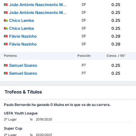
João António Nascimento Muniz
0.25
DF
João António Nascimento Muniz
0.25
DF
Chico Lamba
0.25
DF
Chico Lamba
0.25
DF
Flávio Nazinho
0.29
DF
Flávio Nazinho
0.29
DF
Porteros
Posición
Conce. / 90'
Samuel Soares
0.25
PT
Samuel Soares
0.25
PT
Trofeos & Títulos
Paulo Bernardo ha ganado 0 títulos en lo que va de su carrera.
UEFA Youth League
2º Lugar
1x
2019/2020
Super Cup
2º Lugar
1x
2020/2021