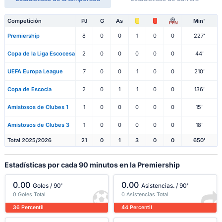
Competición
PJ
G
As
Min'
PEN
Premiership
8
0
0
1
0
0
227'
Copa de la Liga Escocesa
2
0
0
0
0
0
44'
UEFA Europa League
7
0
0
1
0
0
210'
Copa de Escocia
2
0
1
1
0
0
136'
Amistosos de Clubes 1
1
0
0
0
0
0
15'
Amistosos de Clubes 3
1
0
0
0
0
0
18'
Total 2025/2026
21
0
1
3
0
0
650'
Estadísticas por cada 90 minutos en la Premiership
0.00
0.00
Goles / 90'
Asistencias. / 90'
0 Goles Total
0 Asistencias Total
36 Percentil
44 Percentil