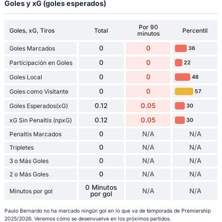
Goles y xG (goles esperados)
Por 90
Goles, xG, Tiros
Total
Percentil
minutos
0
0
Goles Marcados
36
0
0
Participación en Goles
22
0
0
Goles Local
48
0
0
Goles como Visitante
57
0.12
0.05
Goles Esperados(xG)
30
0.12
0.05
xG Sin Penaltis (npxG)
30
0
N/A
N/A
Penaltis Marcados
0
N/A
N/A
Tripletes
0
N/A
N/A
3 o Más Goles
0
N/A
N/A
2 o Más Goles
0 Minutos
N/A
N/A
Minutos por gol
por gol
Paulo Bernardo no ha marcado ningún gol en lo que va de temporada de Premiership
2025/2026. Veremos cómo se desenvuelve en los próximos partidos.