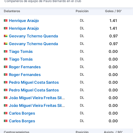
Compañeros de equipo de Paulo Bernardo en el club
Delanteros
Posición
Goles / 90'
Henrique Araújo
1.41
DL
Henrique Araújo
1.41
DL
Geovany Tcherno Quenda
0.97
DL
Geovany Tcherno Quenda
0.97
DL
Tiago Tomás
0.00
DL
Tiago Tomás
0.00
DL
Roger Fernandes
0.00
DL
Roger Fernandes
0.00
DL
Pedro Miguel Costa Santos
0.00
DL
Pedro Miguel Costa Santos
0.00
DL
João Miguel Vieira Freitas Silva Marques
0.00
DL
João Miguel Vieira Freitas Silva Marques
0.00
DL
Carlos Borges
0.00
DL
Carlos Borges
0.00
DL
Centrocampistas
Posición
Asists. / 90'