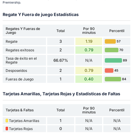
Premiership.
Regate Y Fuera de juego Estadísticas
Regates Y Fueras de
Por 90
Total
Percentil
Juego
minutos
3
1.19
Regate
57
2
0.79
Regates exitosos
70
Tasa de éxito en el
66.67%
N/A
89
Regate
2
0.79
Desposeídos
45
1
0.40
Fueras de Juego
84
Tarjetas Amarillas, Tarjetas Rojas y Estadísticas de Faltas
Por 90
Tarjetas & Faltas
Total
Percentil
minutos
1
N/A
N/A
Tarjetas Amarillas
0
N/A
N/A
Tarjetas Rojas