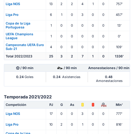
Liga NOS
13
2
2
4
1
0
757'
Liga Pro
6
1
0
3
0
0
457'
Copa de la Liga
1
0
0
0
0
0
13'
Portuguesa
UEFA Champions
1
0
0
0
0
0
0'
League
Campeonato UEFA Euro
4
0
0
0
0
0
109'
Sub-21
Total 2022/2023
25
3
2
7
1
0
1336'
/ 90 min
/ 90 min
Amonestaciones / 90 min
0.24
Goles
0.24
Asistencias
0.48
Amonestaciones
Temporada 2021/2022
Competición
PJ
G
As
Min'
PEN
Liga NOS
17
0
0
3
0
0
777'
Liga Pro
10
2
0
1
0
0
816'
Copa de la Liga