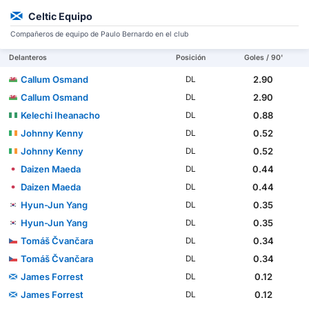
Celtic Equipo
Compañeros de equipo de Paulo Bernardo en el club
Delanteros
Posición
Goles / 90'
Callum Osmand
2.90
DL
Callum Osmand
2.90
DL
Kelechi Iheanacho
0.88
DL
Johnny Kenny
0.52
DL
Johnny Kenny
0.52
DL
Daizen Maeda
0.44
DL
Daizen Maeda
0.44
DL
Hyun-Jun Yang
0.35
DL
Hyun-Jun Yang
0.35
DL
Tomáš Čvančara
0.34
DL
Tomáš Čvančara
0.34
DL
James Forrest
0.12
DL
James Forrest
0.12
DL