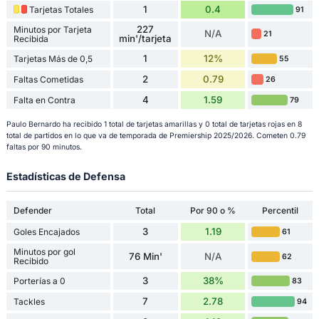
1
0.4
Tarjetas Totales
91
227
Minutos por Tarjeta
N/A
21
min'/tarjeta
Recibida
1
12%
Tarjetas Más de 0,5
55
2
0.79
Faltas Cometidas
26
4
1.59
Falta en Contra
79
Paulo Bernardo ha recibido 1 total de tarjetas amarillas y 0 total de tarjetas rojas en 8
total de partidos en lo que va de temporada de Premiership 2025/2026. Cometen 0.79
faltas por 90 minutos.
Estadísticas de Defensa
Defender
Total
Por 90 o %
Percentil
3
1.19
Goles Encajados
61
Minutos por gol
76 Min'
N/A
62
Recibido
3
38%
Porterías a 0
83
7
2.78
Tackles
94