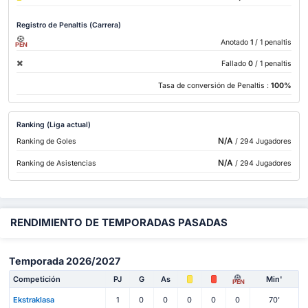
Registro de Penaltis (Carrera)
Anotado
1
/ 1 penaltis
PEN
Fallado
0
/ 1 penaltis
Tasa de conversión de Penaltis :
100%
Ranking (Liga actual)
N/A
Ranking de Goles
/ 294 Jugadores
N/A
Ranking de Asistencias
/ 294 Jugadores
RENDIMIENTO DE TEMPORADAS PASADAS
Temporada 2026/2027
Competición
PJ
G
As
Min'
PEN
Ekstraklasa
1
0
0
0
0
0
70'