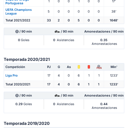
1
0
0
1
0
0
17'
Portuguesa
UEFA Champions
5
0
0
0
0
0
38'
League
Total 2021/2022
33
2
0
5
0
0
1648'
/ 90 min
/ 90 min
Amonestaciones / 90 min
0
Goles
0
Asistencias
0.35
Amonestaciones
Temporada 2020/2021
Competición
PJ
G
As
Min'
PEN
Liga Pro
17
4
0
6
1
1
1233'
Total 2020/2021
17
4
0
6
1
1
1233'
/ 90 min
/ 90 min
Amonestaciones / 90 min
0.29
Goles
0
Asistencias
0.44
Amonestaciones
Temporada 2019/2020