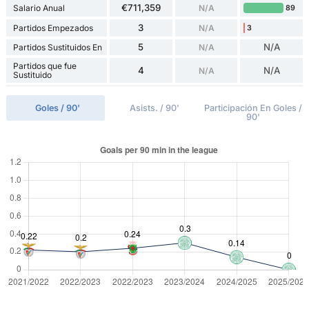
€711,359
Salario Anual
N/A
89
3
Partidos Empezados
N/A
3
5
N/A
Partidos Sustituidos En
N/A
Partidos que fue
4
N/A
N/A
Sustituido
Goles / 90'
Asists. / 90'
Participación En Goles /
90'