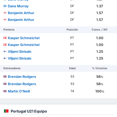
Dane Murray
1.37
DF
Benjamin Arthur
1.57
DF
Benjamin Arthur
1.57
DF
Porteros
Posición
Conce. / 90'
Kasper Schmeichel
1.00
PT
Kasper Schmeichel
1.00
PT
Viljami Sinisalo
1.25
PT
Viljami Sinisalo
1.25
PT
Entrenadores
Edad
% Victorias
Brendan Rodgers
56
53
%
Brendan Rodgers
56
53
%
Martin O'Neill
100
74
%
Portugal U21 Equipo