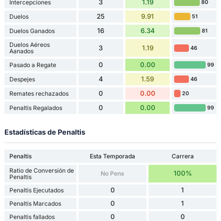
3
1.19
Intercepciones
80
25
9.91
Duelos
51
16
6.34
Duelos Ganados
81
Duelos Aéreos
3
1.19
46
Aanados
0
0.00
Pasado a Regate
99
4
1.59
Despejes
46
0
0.00
Remates rechazados
20
0
0.00
Penaltis Regalados
99
Estadísticas de Penaltis
Penaltis
Esta Temporada
Carrera
Ratio de Conversión de
100%
No Pens
Penaltis
0
1
Penaltis Ejecutados
0
1
Penaltis Marcados
0
0
Penaltis fallados