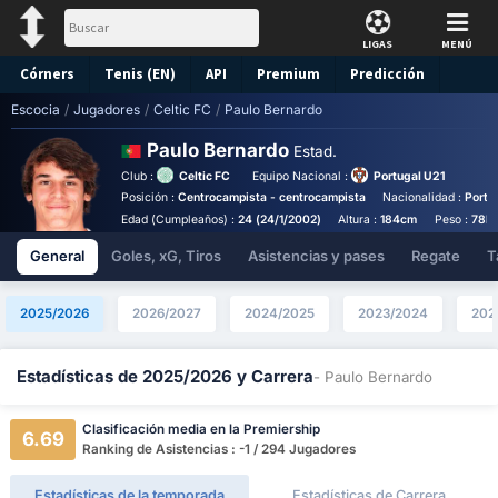
LIGAS
MENÚ
Córners
Tenis (EN)
API
Premium
Predicción
Escocia
/
Jugadores
/
Celtic FC
/
Paulo Bernardo
Paulo Bernardo
Estad.
Club :
Celtic FC
Equipo Nacional :
Portugal U21
Posición :
Centrocampista - centrocampista
Nacionalidad :
Portu
Edad (Cumpleaños) :
24 (24/1/2002)
Altura :
184cm
Peso :
78k
General
Goles, xG, Tiros
Asistencias y pases
Regate
T
2025/2026
2026/2027
2024/2025
2023/2024
202
Estadísticas de 2025/2026 y Carrera
- Paulo Bernardo
Clasificación media en la Premiership
6.69
Ranking de Asistencias : -1 / 294 Jugadores
Estadísticas de la temporada
Estadísticas de Carrera