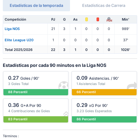
Estadísticas de la temporada
Estadísticas de Carrera
Competición
PJ
G
As
Min'
PEN
Liga NOS
21
3
1
0
0
0
989'
Elite League U20
1
0
0
0
0
0
37'
Total 2025/2026
22
3
1
0
0
0
1026'
Estadísticas por cada 90 minutos en la Liga NOS
0.27
0.09
Goles / 90'
Asistencias. / 90'
3 Goles Total
1 Asistencias Total
88 Percentil
66 Percentil
0.36
0.29
G+A Por 90
xG Por 90'
4 Contribuciones de Goles
3.23 Goles Esperados
83 Percentil
86 Percentil
Términos :