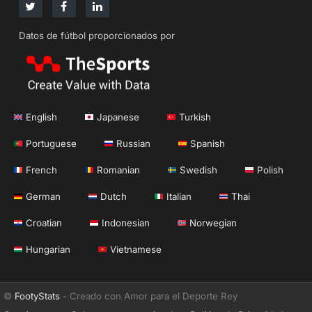
Datos de fútbol proporcionados por
English
Japanese
Turkish
Portuguese
Russian
Spanish
French
Romanian
Swedish
Polish
German
Dutch
Italian
Thai
Croatian
Indonesian
Norwegian
Hungarian
Vietnamese
©
FootyStats
- Creado con Amor para el Deporte Rey