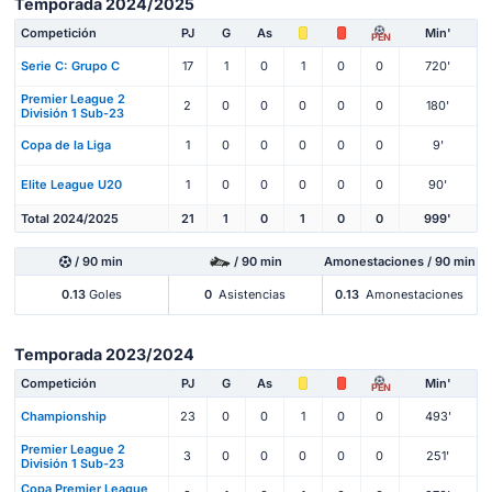
Temporada 2024/2025
Competición
PJ
G
As
Min'
PEN
Serie C: Grupo C
17
1
0
1
0
0
720'
Premier League 2
2
0
0
0
0
0
180'
División 1 Sub-23
Copa de la Liga
1
0
0
0
0
0
9'
Elite League U20
1
0
0
0
0
0
90'
Total 2024/2025
21
1
0
1
0
0
999'
/ 90 min
/ 90 min
Amonestaciones / 90 min
0.13
Goles
0
Asistencias
0.13
Amonestaciones
Temporada 2023/2024
Competición
PJ
G
As
Min'
PEN
Championship
23
0
0
1
0
0
493'
Premier League 2
3
0
0
0
0
0
251'
División 1 Sub-23
Copa Premier League