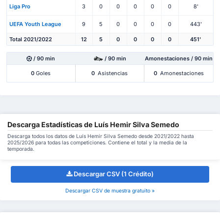
Liga Pro
3
0
0
0
0
0
8'
UEFA Youth League
9
5
0
0
0
0
443'
Total 2021/2022
12
5
0
0
0
0
451'
/ 90 min
/ 90 min
Amonestaciones / 90 min
0
Goles
0
Asistencias
0
Amonestaciones
Descarga Estadísticas de Luís Hemir Silva Semedo
Descarga todos los datos de Luís Hemir Silva Semedo desde 2021/2022 hasta
2025/2026 para todas las competiciones. Contiene el total y la media de la
temporada.
Descargar CSV (1 Crédito)
Descargar CSV de muestra gratuito »