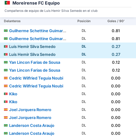
Moreirense FC Equipo
Compañeros de equipo de Luís Hemir Silva Semedo en el club
Delanteros
Posición
Goles / 90'
Guilherme Schettine Guimarães
0.81
DL
Guilherme Schettine Guimarães
0.81
DL
Luís Hemir Silva Semedo
0.27
DL
Luís Hemir Silva Semedo
0.27
DL
Yan Lincon Farias de Sousa
0.12
DL
Yan Lincon Farias de Sousa
0.12
DL
Cedric Wilfried Teguia Noubi
0.00
DL
Cedric Wilfried Teguia Noubi
0.00
DL
Kiko
0.00
DL
Kiko
0.00
DL
Joel Jorquera Romero
0.00
DL
Joel Jorquera Romero
0.00
DL
Landerson Costa Araujo
0.00
DL
Landerson Costa Araujo
0.00
DL