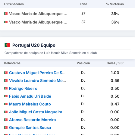
Entrenadores
Edad
% Victorias
Vasco Maria de Albuquerque Botelho da Costa
36
37
%
Vasco Maria de Albuquerque Botelho da Costa
36
37
%
Portugal U20 Equipo
Compañeros de equipo de Luís Hemir Silva Semedo en el club
Delanteros
Posición
Goles / 90'
Gustavo Miguel Pereira De Sousa
1.00
DL
Vivaldo Leandro Semedo Moura Sousa
0.56
DL
Rodrigo Ribeiro
0.50
DL
Fábio Amadu Uri Baldé
0.50
DL
Mauro Meireles Couto
0.47
DL
João Miguel Costa Nogueira
0.00
DL
Afonso Bastardo Moreira
0.00
DL
Gonçalo Santos Sousa
0.00
DL