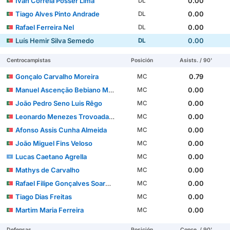
Ivan Correia Posser Lima
0.00
DL
Tiago Alves Pinto Andrade
0.00
DL
Rafael Ferreira Nel
0.00
DL
Luís Hemir Silva Semedo
0.00
DL
Centrocampistas
Posición
Asists. / 90'
Gonçalo Carvalho Moreira
0.79
MC
Manuel Ascenção Bebiano Mendonça
0.00
MC
João Pedro Seno Luis Rêgo
0.00
MC
Leonardo Menezes Trovoada Cardoso
0.00
MC
Afonso Assis Cunha Almeida
0.00
MC
João Miguel Fins Veloso
0.00
MC
Lucas Caetano Agrella
0.00
MC
Mathys de Carvalho
0.00
MC
Rafael Filipe Gonçalves Soares Luís
0.00
MC
Tiago Dias Freitas
0.00
MC
Martim Maria Ferreira
0.00
MC
Defensas
Posición
Conce. / 90'