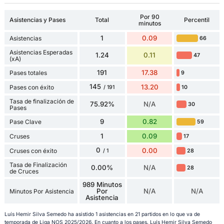
Por 90
Asistencias y Pases
Total
Percentil
minutos
1
0.09
Asistencias
66
Asistencias Esperadas
1.24
0.11
47
(xA)
191
17.38
Pases totales
9
145
13.20
Pases con éxito
10
/ 191
Tasa de finalización de
75.92%
N/A
30
Pases
9
0.82
Pase Clave
59
1
0.09
Cruses
17
0
0.00
Cruses con éxito
28
/ 1
Tasa de Finalización
0.00%
N/A
28
de Cruces
989 Minutos
Por
N/A
N/A
Minutos Por Asistencia
Asistencia
Luís Hemir Silva Semedo ha asistido 1 asistencias en 21 partidos en lo que va de
temporada de Liga NOS 2025/2026. En cuanto a los pases, Luís Hemir Silva Semedo