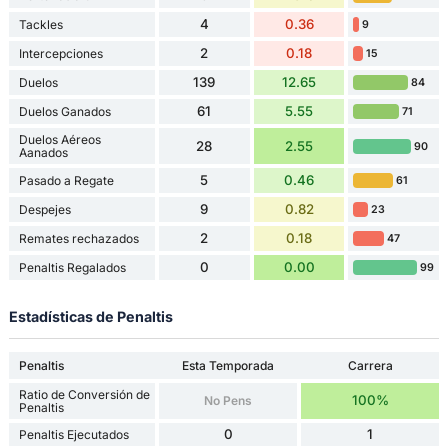
4
0.36
Tackles
9
2
0.18
Intercepciones
15
139
12.65
Duelos
84
61
5.55
Duelos Ganados
71
Duelos Aéreos
28
2.55
90
Aanados
5
0.46
Pasado a Regate
61
9
0.82
Despejes
23
2
0.18
Remates rechazados
47
0
0.00
Penaltis Regalados
99
Estadísticas de Penaltis
Penaltis
Esta Temporada
Carrera
Ratio de Conversión de
100%
No Pens
Penaltis
0
1
Penaltis Ejecutados