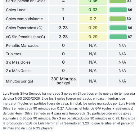
4
0.36
Participación en Goles
83
2
0.33
Goles Local
86
1
0.2
Goles como Visitante
80
3.23
0.29
Goles Esperados(xG)
86
3.23
0.29
xG Sin Penaltis (npxG)
87
0
N/A
N/A
Penaltis Marcados
0
N/A
N/A
Tripletes
0
N/A
N/A
3 o Más Goles
0
N/A
N/A
2 o Más Goles
330 Minutos
N/A
N/A
Minutos por gol
por gol
Luís Hemir Silva Semedo ha marcado 3 goles en 21 partidos en lo que va de temporada
de Liga NOS 2025/2026. 2 de los 3 goles fueron marcados en casa mientras que
marcaron 1 goles en partidos fuera de casa. En total, los goles marcados por Luís Hemir
Silva Semedo cada 90 minutos son 0.27. Además, el total de G/A (goles + asistencias)
de Luís Hemir Silva Semedo es 4 para esta temporada. Su participación en los goles
equivale a 0.36 por 90 minutos. Su xG no penalizado por 90 minutos es 0.29. Esto sitúa
la producción npxG de Luís Hemir Silva Semedo en 3.23, lo que le sitúa en el percentil
87 más alto de Liga NOS players.