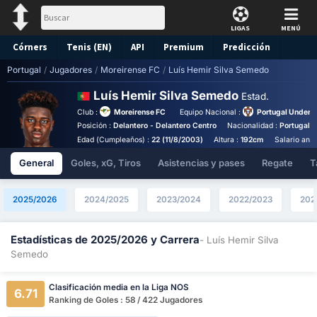
LIGAS
MENÚ
Córners
Tenis (EN)
API
Premium
Predicción
Portugal
/
Jugadores
/
Moreirense FC
/
Luís Hemir Silva Semedo
Luís Hemir Silva Semedo
Estad.
Club :
Moreirense FC
Equipo Nacional :
Portugal Under 
Posición :
Delantero - Delantero Centro
Nacionalidad :
Portugal
Edad (Cumpleaños) :
22 (11/8/2003)
Altura :
192cm
Salario anua
General
Goles, xG, Tiros
Asistencias y pases
Regate
T
2025/2026
2024/2025
2023/2024
2022/2023
202
Estadísticas de 2025/2026 y Carrera
- Luís Hemir Silva
Semedo
Clasificación media en la Liga NOS
6.71
Ranking de Goles : 58 / 422 Jugadores