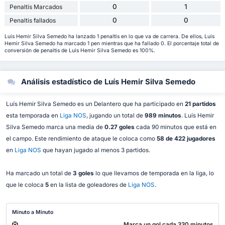
0
1
Penaltis Marcados
0
0
Penaltis fallados
Luís Hemir Silva Semedo ha lanzado 1 penaltis en lo que va de carrera. De ellos, Luís
Hemir Silva Semedo ha marcado 1 pen mientras que ha fallado 0. El porcentaje total de
conversión de penaltis de Luís Hemir Silva Semedo es 100%.
Análisis estadístico de Luís Hemir Silva Semedo
Luís Hemir Silva Semedo es un Delantero que ha participado en
21 partidos
esta temporada en
Liga NOS
, jugando un total de
989 minutos
. Luís Hemir
Silva Semedo marca una media de
0.27 goles
cada 90 minutos que está en
el campo. Este rendimiento de ataque le coloca como
58 de 422 jugadores
en
Liga NOS
que hayan jugado al menos 3 partidos.
Ha marcado un total de
3 goles
lo que llevamos de temporada en la liga, lo
que le coloca
5
en la lista de goleadores de
Liga NOS
.
Minuto a Minuto
Marca un gol cada 330 minutos