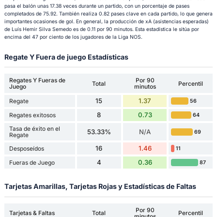
pasa el balón unas 17.38 veces durante un partido, con un porcentaje de pases
completados de 75.92. También realiza 0.82 pases clave en cada partido, lo que genera
importantes ocasiones de gol. En general, la producción de xA (asistencias esperadas)
de Luís Hemir Silva Semedo es de 0.11 por 90 minutos. Esta estadística le sitúa por
encima del 47 por ciento de los jugadores de la Liga NOS.
Regate Y Fuera de juego Estadísticas
Regates Y Fueras de
Por 90
Total
Percentil
Juego
minutos
15
1.37
Regate
56
8
0.73
Regates exitosos
64
Tasa de éxito en el
53.33%
N/A
69
Regate
16
1.46
Desposeídos
11
4
0.36
Fueras de Juego
87
Tarjetas Amarillas, Tarjetas Rojas y Estadísticas de Faltas
Por 90
Tarjetas & Faltas
Total
Percentil
minutos