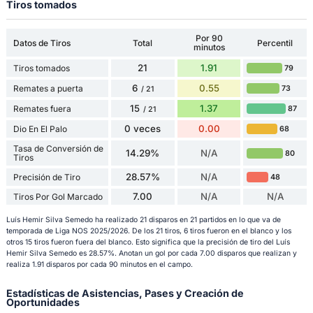
Tiros tomados
Por 90
Datos de Tiros
Total
Percentil
minutos
21
1.91
Tiros tomados
79
6
0.55
Remates a puerta
73
/ 21
15
1.37
Remates fuera
87
/ 21
0 veces
0.00
Dio En El Palo
68
Tasa de Conversión de
14.29%
N/A
80
Tiros
28.57%
N/A
Precisión de Tiro
48
7.00
N/A
N/A
Tiros Por Gol Marcado
Luís Hemir Silva Semedo ha realizado 21 disparos en 21 partidos en lo que va de
temporada de Liga NOS 2025/2026. De los 21 tiros, 6 tiros fueron en el blanco y los
otros 15 tiros fueron fuera del blanco. Esto significa que la precisión de tiro del Luís
Hemir Silva Semedo es 28.57%. Anotan un gol por cada 7.00 disparos que realizan y
realiza 1.91 disparos por cada 90 minutos en el campo.
Estadísticas de Asistencias, Pases y Creación de
Oportunidades