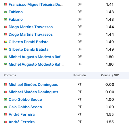
Francisco Miguel Teixeira Domingues
1.41
DF
Fabiano
1.43
DF
Fabiano
1.43
DF
Diogo Martins Travassos
1.44
DF
Diogo Martins Travassos
1.44
DF
Gilberto Dambi Batista
1.49
DF
Gilberto Dambi Batista
1.49
DF
Michel Augusto Modesto Rafael dos Santos
1.80
DF
Michel Augusto Modesto Rafael dos Santos
1.80
DF
Porteros
Posición
Conce. / 90'
Michael Simões Domingues
0.00
PT
Michael Simões Domingues
0.00
PT
Caio Gobbo Secco
1.00
PT
Caio Gobbo Secco
1.00
PT
André Ferreira
1.55
PT
André Ferreira
1.55
PT