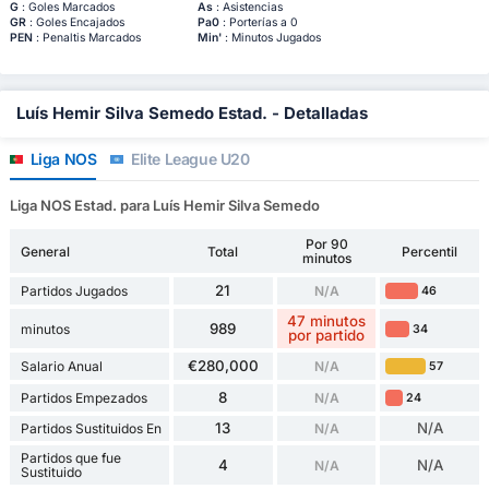
G
: Goles Marcados
As
: Asistencias
GR
: Goles Encajados
Pa0
: Porterías a 0
PEN
: Penaltis Marcados
Min'
: Minutos Jugados
Luís Hemir Silva Semedo Estad. - Detalladas
Liga NOS
Elite League U20
Liga NOS Estad. para Luís Hemir Silva Semedo
Por 90
General
Total
Percentil
minutos
21
Partidos Jugados
N/A
46
47 minutos
989
minutos
34
por partido
€280,000
Salario Anual
N/A
57
8
Partidos Empezados
N/A
24
13
N/A
Partidos Sustituidos En
N/A
Partidos que fue
4
N/A
N/A
Sustituido