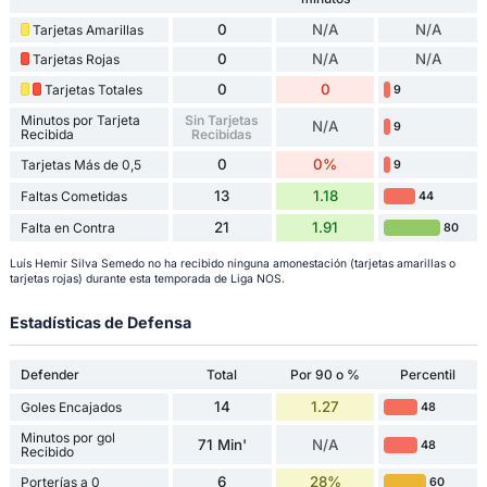
0
N/A
N/A
Tarjetas Amarillas
0
N/A
N/A
Tarjetas Rojas
0
0
Tarjetas Totales
9
Minutos por Tarjeta
Sin Tarjetas
N/A
9
Recibida
Recibidas
0
0%
Tarjetas Más de 0,5
9
13
1.18
Faltas Cometidas
44
21
1.91
Falta en Contra
80
Luís Hemir Silva Semedo no ha recibido ninguna amonestación (tarjetas amarillas o
tarjetas rojas) durante esta temporada de Liga NOS.
Estadísticas de Defensa
Defender
Total
Por 90 o %
Percentil
14
1.27
Goles Encajados
48
Minutos por gol
71 Min'
N/A
48
Recibido
6
28%
Porterías a 0
60