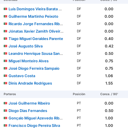
Luís Domingos Vieira Barata Gomes
0.00
DF
Guilherme Martinho Peixoto
0.00
DF
Ricardo Jorge Fernandes Ribeiro
0.00
DF
Jónatas Xavier Zamith Oliveira Noro
0.00
DF
Tiago Miguel Geraldes Parente
0.40
DF
José Augusto Silva
0.42
DF
Leandro Henrique Sousa Santos
0.50
DF
Miguel Monteiro Alves
0.75
DF
José Diogo Ferreira Sampaio
0.75
DF
Gustavo Costa
1.06
DF
Dinis Andrade Rodrigues
1.55
DF
Porteros
Posición
Conce. / 90'
José Guilherme Ribeiro
0.00
PT
Diogo Dias Fernandes
0.50
PT
Gonçalo Miguel Azevedo Ribeiro
1.00
PT
Francisco Diogo Pereira Silva
1.00
PT