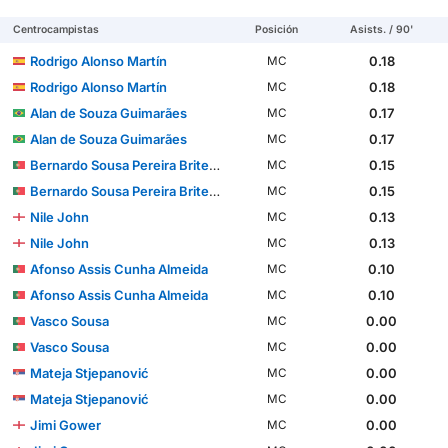
Centrocampistas
Posición
Asists. / 90'
Rodrigo Alonso Martín
0.18
MC
Rodrigo Alonso Martín
0.18
MC
Alan de Souza Guimarães
0.17
MC
Alan de Souza Guimarães
0.17
MC
Bernardo Sousa Pereira Brites Martins
0.15
MC
Bernardo Sousa Pereira Brites Martins
0.15
MC
Nile John
0.13
MC
Nile John
0.13
MC
Afonso Assis Cunha Almeida
0.10
MC
Afonso Assis Cunha Almeida
0.10
MC
Vasco Sousa
0.00
MC
Vasco Sousa
0.00
MC
Mateja Stjepanović
0.00
MC
Mateja Stjepanović
0.00
MC
Jimi Gower
0.00
MC