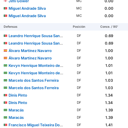
Jimi Gower
0.00
MC
Miguel Andrade Silva
0.00
MC
Miguel Andrade Silva
0.00
MC
Defensas
Posición
Conce. / 90'
Leandro Henrique Sousa Santos
0.69
DF
Leandro Henrique Sousa Santos
0.69
DF
Álvaro Martínez Navarro
1.00
DF
Álvaro Martínez Navarro
1.00
DF
Kevyn Henrique Monteiro de Souza
1.01
DF
Kevyn Henrique Monteiro de Souza
1.01
DF
Marcelo dos Santos Ferreira
1.03
DF
Marcelo dos Santos Ferreira
1.03
DF
Dinis Pinto
1.34
DF
Dinis Pinto
1.34
DF
Maracás
1.39
DF
Maracás
1.39
DF
Francisco Miguel Teixeira Domingues
1.41
DF